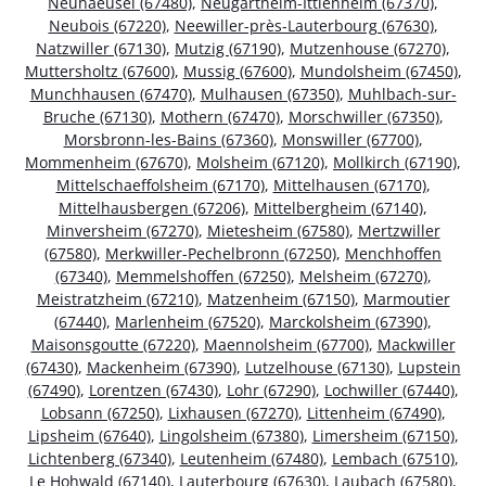
Neuhaeusel (67480)
,
Neugartheim-Ittlenheim (67370)
,
Neubois (67220)
,
Neewiller-près-Lauterbourg (67630)
,
Natzwiller (67130)
,
Mutzig (67190)
,
Mutzenhouse (67270)
,
Muttersholtz (67600)
,
Mussig (67600)
,
Mundolsheim (67450)
,
Munchhausen (67470)
,
Mulhausen (67350)
,
Muhlbach-sur-
Bruche (67130)
,
Mothern (67470)
,
Morschwiller (67350)
,
Morsbronn-les-Bains (67360)
,
Monswiller (67700)
,
Mommenheim (67670)
,
Molsheim (67120)
,
Mollkirch (67190)
,
Mittelschaeffolsheim (67170)
,
Mittelhausen (67170)
,
Mittelhausbergen (67206)
,
Mittelbergheim (67140)
,
Minversheim (67270)
,
Mietesheim (67580)
,
Mertzwiller
(67580)
,
Merkwiller-Pechelbronn (67250)
,
Menchhoffen
(67340)
,
Memmelshoffen (67250)
,
Melsheim (67270)
,
Meistratzheim (67210)
,
Matzenheim (67150)
,
Marmoutier
(67440)
,
Marlenheim (67520)
,
Marckolsheim (67390)
,
Maisonsgoutte (67220)
,
Maennolsheim (67700)
,
Mackwiller
(67430)
,
Mackenheim (67390)
,
Lutzelhouse (67130)
,
Lupstein
(67490)
,
Lorentzen (67430)
,
Lohr (67290)
,
Lochwiller (67440)
,
Lobsann (67250)
,
Lixhausen (67270)
,
Littenheim (67490)
,
Lipsheim (67640)
,
Lingolsheim (67380)
,
Limersheim (67150)
,
Lichtenberg (67340)
,
Leutenheim (67480)
,
Lembach (67510)
,
Le Hohwald (67140)
,
Lauterbourg (67630)
,
Laubach (67580)
,