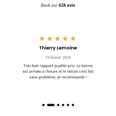
Basé sur
628 avis
Thierry Lemoine
13 février 2025
Très bon rapport qualité-prix. La benne
t
est arrivée à l’heure et le retrait s’est fait
ch
sans problème. Je recommande !