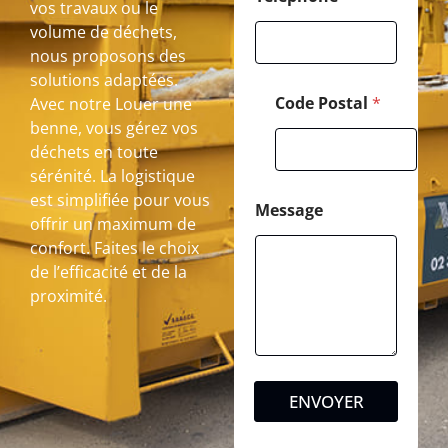
vos travaux ou le
volume de déchets,
nous proposons des
solutions adaptées.
Code Postal
*
Avec notre Louer une
benne, vous gérez vos
déchets en toute
sérénité. La logistique
est simplifiée pour vous
Message
offrir un maximum de
confort. Faites le choix
de l’efficacité et de la
proximité.
ENVOYER