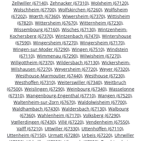
Zellwiller (67140)
,
Zehnacker (67310)
,
Wolxheim (67120)
,
Wolschheim (67700)
,
Wolfskirchen (67260)
,
Wolfisheim
(67202)
,
Wœrth (67360)
,
Wiwersheim (67370)
,
Wittisheim
(67820)
,
Wittersheim (67670)
,
Witternheim (67230)
,
Wissembourg (67160)
,
Wisches (67130)
,
Wintzenheim-
Kochersberg (67370)
,
Wintzenbach (67470)
,
Wintershouse
(67590)
,
Wingersheim (67270)
,
Wingersheim (67170)
,
Wingen-sur-Moder (67290)
,
Wingen (67510)
,
Windstein
(67110)
,
Wimmenau (67290)
,
Wilwisheim (67270)
,
Willgottheim (67370)
,
Wildersbach (67130)
,
Wickersheim-
Wilshausen (67270)
,
Weyersheim (67720)
,
Weyer (67320)
,
Westhouse-Marmoutier (67440)
,
Westhouse (67230)
,
Westhoffen (67310)
,
Weiterswiller (67340)
,
Weitbruch
(67500)
,
Weislingen (67290)
,
Weinbourg (67340)
,
Wasselonne
(67310)
,
Wangenbourg-Engenthal (67710)
,
Wangen (67520)
,
Waltenheim-sur-Zorn (67670)
,
Waldolwisheim (67700)
,
Waldhambach (67430)
,
Waldersbach (67130)
,
Walbourg
(67360)
,
Wahlenheim (67170)
,
Volksberg (67290)
,
Vœllerdingen (67430)
,
Villé (67220)
,
Vendenheim (67550)
,
Valff (67210)
,
Uttwiller (67330)
,
Uttenhoffen (67110)
,
Uttenheim (67150)
,
Urmatt (67280)
,
Urbeis (67220)
,
Uhrwiller