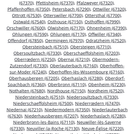
(67370)
,
Pfettisheim (67370)
,
Pfalzweyer (67320)
,
Pfaffenhoffen (67350)
,
Petersbach (67290)
,
Ottwiller (67320)
,
Ottrott (67530)
,
Otterswiller (67700)
,
Ottersthal (67700)
,
Ostwald (67540)
,
Osthouse (67150)
,
Osthoffen (67990)
,
Orschwiller (67600)
,
Olwisheim (67170)
,
Ohnenheim (67390)
,
Ohlungen (67590)
,
Ohlungen (67170)
,
Offwiller (67340)
,
Offendorf (67850)
,
Oermingen (67970)
,
Odratzheim (67520)
,
Obersteinbach (67510)
,
Obersteigen (67710)
,
Obersoultzbach (67330)
,
Oberschaeffolsheim (67203)
,
Oberrœdern (67250)
,
Obernai (67210)
,
Obermodern-
Zutzendorf (67330)
,
Oberlauterbach (67160)
,
Oberhoffen-
sur-Moder (67240)
,
Oberhoffen-lès-Wissembourg (67160)
,
Oberhausbergen (67205)
,
Oberhaslach (67280)
,
Oberdorf-
Spachbach (67360)
,
Oberbronn (67110)
,
Obenheim (67230)
,
Nothalten (67680)
,
Nordhouse (67150)
,
Nordheim (67520)
,
Niedersteinbach (67510)
,
Niedersoultzbach (67330)
,
Niederschaeffolsheim (67500)
,
Niederrœdern (67470)
,
Niedernai (67210)
,
Niedermodern (67350)
,
Niederlauterbach
(67630)
,
Niederhausbergen (67207)
,
Niederhaslach (67280)
,
Niederbronn-les-Bains (67110)
,
Neuwiller-lès-Saverne
(67330)
,
Neuviller-la-Roche (67130)
,
Neuve-Église (67220)
,