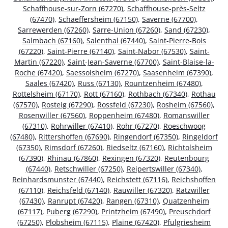
Schaffhouse-sur-Zorn (67270)
,
Schaffhouse-près-Seltz
(67470)
,
Schaeffersheim (67150)
,
Saverne (67700)
,
Sarrewerden (67260)
,
Sarre-Union (67260)
,
Sand (67230)
,
Salmbach (67160)
,
Salenthal (67440)
,
Saint-Pierre-Bois
(67220)
,
Saint-Pierre (67140)
,
Saint-Nabor (67530)
,
Saint-
Martin (67220)
,
Saint-Jean-Saverne (67700)
,
Saint-Blaise-la-
Roche (67420)
,
Saessolsheim (67270)
,
Saasenheim (67390)
,
Saales (67420)
,
Russ (67130)
,
Rountzenheim (67480)
,
Rottelsheim (67170)
,
Rott (67160)
,
Rothbach (67340)
,
Rothau
(67570)
,
Rosteig (67290)
,
Rossfeld (67230)
,
Rosheim (67560)
,
Rosenwiller (67560)
,
Roppenheim (67480)
,
Romanswiller
(67310)
,
Rohrwiller (67410)
,
Rohr (67270)
,
Roeschwoog
(67480)
,
Rittershoffen (67690)
,
Ringendorf (67350)
,
Ringeldorf
(67350)
,
Rimsdorf (67260)
,
Riedseltz (67160)
,
Richtolsheim
(67390)
,
Rhinau (67860)
,
Rexingen (67320)
,
Reutenbourg
(67440)
,
Retschwiller (67250)
,
Reipertswiller (67340)
,
Reinhardsmunster (67440)
,
Reichstett (67116)
,
Reichshoffen
(67110)
,
Reichsfeld (67140)
,
Rauwiller (67320)
,
Ratzwiller
(67430)
,
Ranrupt (67420)
,
Rangen (67310)
,
Quatzenheim
(67117)
,
Puberg (67290)
,
Printzheim (67490)
,
Preuschdorf
(67250)
,
Plobsheim (67115)
,
Plaine (67420)
,
Pfulgriesheim