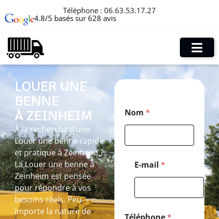
Téléphone :
06.63.53.17.27
4.8/5 basés sur 628 avis
LOUER UNE
BENNE
*
Nom
*
À ZEINHEIM
C
o
À la recherche d’une
d
Louer une benne rapide
e
N
et pratique à Zeinheim ?
o
La Louer une benne à
E-mail
*
m
Zeinheim est pensée
pour répondre à vos
besoins réels. Peu
importe la nature de
Téléphone
*