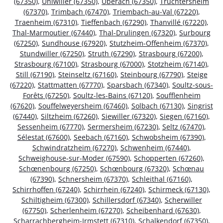
(67350)
,
Uhlwiller (67350)
,
Uberach (67350)
,
Truchtersheim
(67370)
,
Trimbach (67470)
,
Triembach-au-Val (67220)
,
Traenheim (67310)
,
Tieffenbach (67290)
,
Thanvillé (67220)
,
Thal-Marmoutier (67440)
,
Thal-Drulingen (67320)
,
Surbourg
(67250)
,
Sundhouse (67920)
,
Stutzheim-Offenheim (67370)
,
Stundwiller (67250)
,
Struth (67290)
,
Strasbourg (67200)
,
Strasbourg (67100)
,
Strasbourg (67000)
,
Stotzheim (67140)
,
Still (67190)
,
Steinseltz (67160)
,
Steinbourg (67790)
,
Steige
(67220)
,
Stattmatten (67770)
,
Sparsbach (67340)
,
Soultz-sous-
Forêts (67250)
,
Soultz-les-Bains (67120)
,
Soufflenheim
(67620)
,
Souffelweyersheim (67460)
,
Solbach (67130)
,
Singrist
(67440)
,
Siltzheim (67260)
,
Siewiller (67320)
,
Siegen (67160)
,
Sessenheim (67770)
,
Sermersheim (67230)
,
Seltz (67470)
,
Sélestat (67600)
,
Seebach (67160)
,
Schwobsheim (67390)
,
Schwindratzheim (67270)
,
Schwenheim (67440)
,
Schweighouse-sur-Moder (67590)
,
Schopperten (67260)
,
Schœnenbourg (67250)
,
Schœnbourg (67320)
,
Schœnau
(67390)
,
Schnersheim (67370)
,
Schleithal (67160)
,
Schirrhoffen (67240)
,
Schirrhein (67240)
,
Schirmeck (67130)
,
Schiltigheim (67300)
,
Schillersdorf (67340)
,
Scherwiller
(67750)
,
Scherlenheim (67270)
,
Scheibenhard (67630)
,
Scharrachbergheim-Irmstett (67310)
,
Schalkendorf (67350)
,