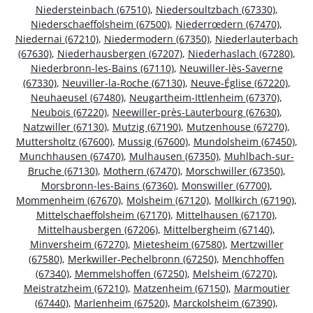
Niedersteinbach (67510)
,
Niedersoultzbach (67330)
,
Niederschaeffolsheim (67500)
,
Niederrœdern (67470)
,
Niedernai (67210)
,
Niedermodern (67350)
,
Niederlauterbach
(67630)
,
Niederhausbergen (67207)
,
Niederhaslach (67280)
,
Niederbronn-les-Bains (67110)
,
Neuwiller-lès-Saverne
(67330)
,
Neuviller-la-Roche (67130)
,
Neuve-Église (67220)
,
Neuhaeusel (67480)
,
Neugartheim-Ittlenheim (67370)
,
Neubois (67220)
,
Neewiller-près-Lauterbourg (67630)
,
Natzwiller (67130)
,
Mutzig (67190)
,
Mutzenhouse (67270)
,
Muttersholtz (67600)
,
Mussig (67600)
,
Mundolsheim (67450)
,
Munchhausen (67470)
,
Mulhausen (67350)
,
Muhlbach-sur-
Bruche (67130)
,
Mothern (67470)
,
Morschwiller (67350)
,
Morsbronn-les-Bains (67360)
,
Monswiller (67700)
,
Mommenheim (67670)
,
Molsheim (67120)
,
Mollkirch (67190)
,
Mittelschaeffolsheim (67170)
,
Mittelhausen (67170)
,
Mittelhausbergen (67206)
,
Mittelbergheim (67140)
,
Minversheim (67270)
,
Mietesheim (67580)
,
Mertzwiller
(67580)
,
Merkwiller-Pechelbronn (67250)
,
Menchhoffen
(67340)
,
Memmelshoffen (67250)
,
Melsheim (67270)
,
Meistratzheim (67210)
,
Matzenheim (67150)
,
Marmoutier
(67440)
,
Marlenheim (67520)
,
Marckolsheim (67390)
,