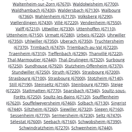
Waltenheim-sur-Zorn (67670)
,
Waldolwisheim (67700)
,
Waldhambach (67430)
,
Waldersbach (67130)
,
Walbourg
(67360)
,
Wahlenheim (67170)
,
Volksberg (67290)
,
Vœllerdingen (67430)
,
Villé (67220)
,
Vendenheim (67550)
,
Valff (67210)
,
Uttwiller (67330)
,
Uttenhoffen (67110)
,
Uttenheim (67150)
,
Urmatt (67280)
,
Urbeis (67220)
,
Uhrwiller
(67350)
,
Uhlwiller (67350)
,
Uberach (67350)
,
Truchtersheim
(67370)
,
Trimbach (67470)
,
Triembach-au-Val (67220)
,
Traenheim (67310)
,
Tieffenbach (67290)
,
Thanvillé (67220)
,
Thal-Marmoutier (67440)
,
Thal-Drulingen (67320)
,
Surbourg
(67250)
,
Sundhouse (67920)
,
Stutzheim-Offenheim (67370)
,
Stundwiller (67250)
,
Struth (67290)
,
Strasbourg (67200)
,
Strasbourg (67100)
,
Strasbourg (67000)
,
Stotzheim (67140)
,
Still (67190)
,
Steinseltz (67160)
,
Steinbourg (67790)
,
Steige
(67220)
,
Stattmatten (67770)
,
Sparsbach (67340)
,
Soultz-sous-
Forêts (67250)
,
Soultz-les-Bains (67120)
,
Soufflenheim
(67620)
,
Souffelweyersheim (67460)
,
Solbach (67130)
,
Singrist
(67440)
,
Siltzheim (67260)
,
Siewiller (67320)
,
Siegen (67160)
,
Sessenheim (67770)
,
Sermersheim (67230)
,
Seltz (67470)
,
Sélestat (67600)
,
Seebach (67160)
,
Schwobsheim (67390)
,
Schwindratzheim (67270)
,
Schwenheim (67440)
,