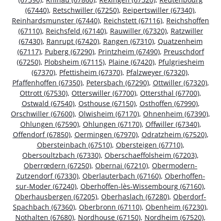
(67440)
,
Retschwiller (67250)
,
Reipertswiller (67340)
,
Reinhardsmunster (67440)
,
Reichstett (67116)
,
Reichshoffen
(67110)
,
Reichsfeld (67140)
,
Rauwiller (67320)
,
Ratzwiller
(67430)
,
Ranrupt (67420)
,
Rangen (67310)
,
Quatzenheim
(67117)
,
Puberg (67290)
,
Printzheim (67490)
,
Preuschdorf
(67250)
,
Plobsheim (67115)
,
Plaine (67420)
,
Pfulgriesheim
(67370)
,
Pfettisheim (67370)
,
Pfalzweyer (67320)
,
Pfaffenhoffen (67350)
,
Petersbach (67290)
,
Ottwiller (67320)
,
Ottrott (67530)
,
Otterswiller (67700)
,
Ottersthal (67700)
,
Ostwald (67540)
,
Osthouse (67150)
,
Osthoffen (67990)
,
Orschwiller (67600)
,
Olwisheim (67170)
,
Ohnenheim (67390)
,
Ohlungen (67590)
,
Ohlungen (67170)
,
Offwiller (67340)
,
Offendorf (67850)
,
Oermingen (67970)
,
Odratzheim (67520)
,
Obersteinbach (67510)
,
Obersteigen (67710)
,
Obersoultzbach (67330)
,
Oberschaeffolsheim (67203)
,
Oberrœdern (67250)
,
Obernai (67210)
,
Obermodern-
Zutzendorf (67330)
,
Oberlauterbach (67160)
,
Oberhoffen-
sur-Moder (67240)
,
Oberhoffen-lès-Wissembourg (67160)
,
Oberhausbergen (67205)
,
Oberhaslach (67280)
,
Oberdorf-
Spachbach (67360)
,
Oberbronn (67110)
,
Obenheim (67230)
,
Nothalten (67680)
,
Nordhouse (67150)
,
Nordheim (67520)
,