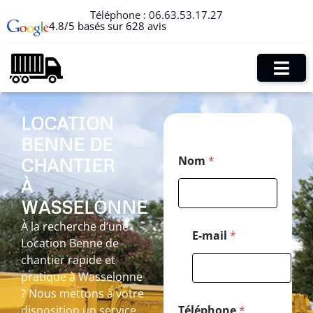
Téléphone :
06.63.53.17.27
4.8/5 basés sur 628 avis
LOCATION
BENNE DE
N
Nom
*
CHANTIER
o
m
À
P
o
WASSELONNE
s
À la recherche d’une
t
E-mail
*
Location Benne de
a
l
chantier rapide et
P
pratique à Wasselonne
o
? Nous mettons à votre
s
t
disposition un service
Téléphone
*