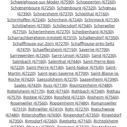
Schweighouse-sur-Moder (67590)
,
Schopperten (67260)
,
Schœnenbourg (67250)
,
Schœnbourg (67320)
,
Schœnau
(67390)
,
Schnersheim (67370)
,
Schleithal (67160)
,
Schirrhoffen (67240)
,
Schirrhein (67240)
,
Schirmeck (67130)
,
Schiltigheim (67300)
,
Schillersdorf (67340)
,
Scherwiller
(67750)
,
Scherlenheim (67270)
,
Scheibenhard (67630)
,
Scharrachbergheim-Irmstett (67310)
,
Schalkendorf (67350)
,
Schaffhouse-sur-Zorn (67270)
,
Schaffhouse-près-Seltz
(67470)
,
Schaeffersheim (67150)
,
Saverne (67700)
,
Sarrewerden (67260)
,
Sarre-Union (67260)
,
Sand (67230)
,
Salmbach (67160)
,
Salenthal (67440)
,
Saint-Pierre-Bois
(67220)
,
Saint-Pierre (67140)
,
Saint-Nabor (67530)
,
Saint-
Martin (67220)
,
Saint-Jean-Saverne (67700)
,
Saint-Blaise-la-
Roche (67420)
,
Saessolsheim (67270)
,
Saasenheim (67390)
,
Saales (67420)
,
Russ (67130)
,
Rountzenheim (67480)
,
Rottelsheim (67170)
,
Rott (67160)
,
Rothbach (67340)
,
Rothau
(67570)
,
Rosteig (67290)
,
Rossfeld (67230)
,
Rosheim (67560)
,
Rosenwiller (67560)
,
Roppenheim (67480)
,
Romanswiller
(67310)
,
Rohrwiller (67410)
,
Rohr (67270)
,
Roeschwoog
(67480)
,
Rittershoffen (67690)
,
Ringendorf (67350)
,
Ringeldorf
(67350)
,
Rimsdorf (67260)
,
Riedseltz (67160)
,
Richtolsheim
(67390)
,
Rhinau (67860)
,
Rexingen (67320)
,
Reutenbourg