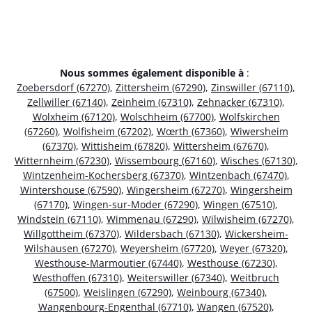
Nous sommes également disponible à
:
Zoebersdorf (67270)
,
Zittersheim (67290)
,
Zinswiller (67110)
,
Zellwiller (67140)
,
Zeinheim (67310)
,
Zehnacker (67310)
,
Wolxheim (67120)
,
Wolschheim (67700)
,
Wolfskirchen
(67260)
,
Wolfisheim (67202)
,
Wœrth (67360)
,
Wiwersheim
(67370)
,
Wittisheim (67820)
,
Wittersheim (67670)
,
Witternheim (67230)
,
Wissembourg (67160)
,
Wisches (67130)
,
Wintzenheim-Kochersberg (67370)
,
Wintzenbach (67470)
,
Wintershouse (67590)
,
Wingersheim (67270)
,
Wingersheim
(67170)
,
Wingen-sur-Moder (67290)
,
Wingen (67510)
,
Windstein (67110)
,
Wimmenau (67290)
,
Wilwisheim (67270)
,
Willgottheim (67370)
,
Wildersbach (67130)
,
Wickersheim-
Wilshausen (67270)
,
Weyersheim (67720)
,
Weyer (67320)
,
Westhouse-Marmoutier (67440)
,
Westhouse (67230)
,
Westhoffen (67310)
,
Weiterswiller (67340)
,
Weitbruch
(67500)
,
Weislingen (67290)
,
Weinbourg (67340)
,
Wangenbourg-Engenthal (67710)
,
Wangen (67520)
,