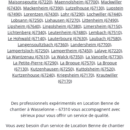
Maisonsgoutte (67220)
,
Maennolsheim (67700)
,
Mackwiller
(67430)
,
Mackenheim (67390)
,
Lutzelhouse (67130)
,
Lupstein
(67490)
,
Lorentzen (67430)
,
Lohr (67290)
,
Lochwiller (67440)
,
Lobsann (67250)
,
Lixhausen (67270)
,
Littenheim (67490)
,
Lipsheim (67640)
,
Lingolsheim (67380)
,
Limersheim (67150)
,
Lichtenberg (67340)
,
Leutenheim (67480)
,
Lembach (67510)
,
Le Hohwald (67140)
,
Lauterbourg (67630)
,
Laubach (67580)
,
Langensoultzbach (67360)
,
Landersheim (67700)
,
Lampertsloch (67250)
,
Lampertheim (67450)
,
Lalaye (67220)
,
La Wantzenau (67610)
,
La Walck (67350)
,
La Vancelle (67730)
,
La Petite-Pierre (67290)
,
La Broque (67570)
,
La Broque
(67130)
,
Kutzenhausen (67250)
,
Kuttolsheim (67520)
,
Kurtzenhouse (67240)
,
Kriegsheim (67170)
,
Krautwiller
(67170)
Des professionnels expérimentés en Location Benne de
chantier à Wasselonne – 67310 vous accompagnent avec
sérieux pour vous offrir un service de qualité.
Vous avez besoin d’un service de Location Benne de chantier