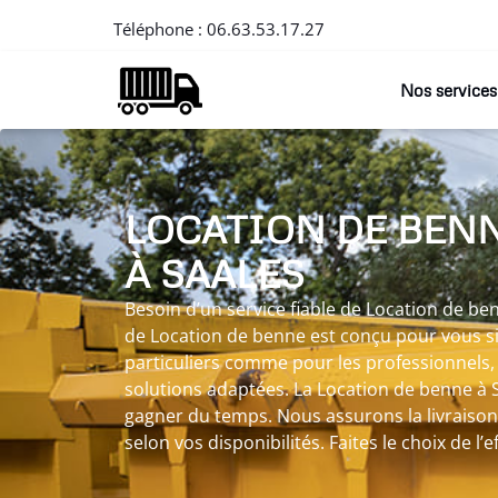
Téléphone :
06.63.53.17.27
Nos services
LOCATION DE BEN
À SAALES
Besoin d’un service fiable de Location de be
de Location de benne est conçu pour vous simp
particuliers comme pour les professionnels
solutions adaptées. La Location de benne à
gagner du temps. Nous assurons la livraison 
selon vos disponibilités. Faites le choix de l’e