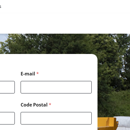
s
*
E-mail
*
*
*
Code Postal
*