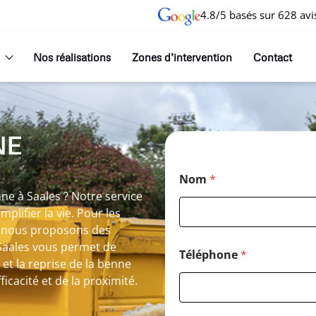
4.8/5 basés sur 628 avi
Nos réalisations
Zones d’intervention
Contact
NE
Nom
*
nne à Saales ? Notre service
lifier la vie. Pour les
, nous proposons des
 Saales vous permet de
Téléphone
*
et la reprise de la benne
fficacité et de la proximité.