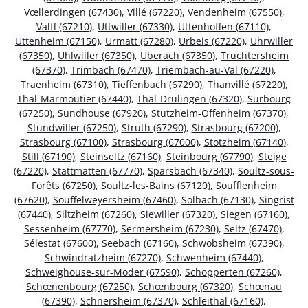
Vœllerdingen (67430)
,
Villé (67220)
,
Vendenheim (67550)
,
Valff (67210)
,
Uttwiller (67330)
,
Uttenhoffen (67110)
,
Uttenheim (67150)
,
Urmatt (67280)
,
Urbeis (67220)
,
Uhrwiller
(67350)
,
Uhlwiller (67350)
,
Uberach (67350)
,
Truchtersheim
(67370)
,
Trimbach (67470)
,
Triembach-au-Val (67220)
,
Traenheim (67310)
,
Tieffenbach (67290)
,
Thanvillé (67220)
,
Thal-Marmoutier (67440)
,
Thal-Drulingen (67320)
,
Surbourg
(67250)
,
Sundhouse (67920)
,
Stutzheim-Offenheim (67370)
,
Stundwiller (67250)
,
Struth (67290)
,
Strasbourg (67200)
,
Strasbourg (67100)
,
Strasbourg (67000)
,
Stotzheim (67140)
,
Still (67190)
,
Steinseltz (67160)
,
Steinbourg (67790)
,
Steige
(67220)
,
Stattmatten (67770)
,
Sparsbach (67340)
,
Soultz-sous-
Forêts (67250)
,
Soultz-les-Bains (67120)
,
Soufflenheim
(67620)
,
Souffelweyersheim (67460)
,
Solbach (67130)
,
Singrist
(67440)
,
Siltzheim (67260)
,
Siewiller (67320)
,
Siegen (67160)
,
Sessenheim (67770)
,
Sermersheim (67230)
,
Seltz (67470)
,
Sélestat (67600)
,
Seebach (67160)
,
Schwobsheim (67390)
,
Schwindratzheim (67270)
,
Schwenheim (67440)
,
Schweighouse-sur-Moder (67590)
,
Schopperten (67260)
,
Schœnenbourg (67250)
,
Schœnbourg (67320)
,
Schœnau
(67390)
,
Schnersheim (67370)
,
Schleithal (67160)
,