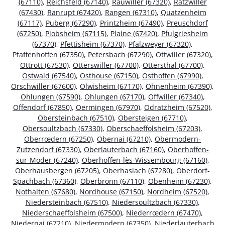
(67110)
,
Reichsfeld (67140)
,
Rauwiller (67320)
,
Ratzwiller
(67430)
,
Ranrupt (67420)
,
Rangen (67310)
,
Quatzenheim
(67117)
,
Puberg (67290)
,
Printzheim (67490)
,
Preuschdorf
(67250)
,
Plobsheim (67115)
,
Plaine (67420)
,
Pfulgriesheim
(67370)
,
Pfettisheim (67370)
,
Pfalzweyer (67320)
,
Pfaffenhoffen (67350)
,
Petersbach (67290)
,
Ottwiller (67320)
,
Ottrott (67530)
,
Otterswiller (67700)
,
Ottersthal (67700)
,
Ostwald (67540)
,
Osthouse (67150)
,
Osthoffen (67990)
,
Orschwiller (67600)
,
Olwisheim (67170)
,
Ohnenheim (67390)
,
Ohlungen (67590)
,
Ohlungen (67170)
,
Offwiller (67340)
,
Offendorf (67850)
,
Oermingen (67970)
,
Odratzheim (67520)
,
Obersteinbach (67510)
,
Obersteigen (67710)
,
Obersoultzbach (67330)
,
Oberschaeffolsheim (67203)
,
Oberrœdern (67250)
,
Obernai (67210)
,
Obermodern-
Zutzendorf (67330)
,
Oberlauterbach (67160)
,
Oberhoffen-
sur-Moder (67240)
,
Oberhoffen-lès-Wissembourg (67160)
,
Oberhausbergen (67205)
,
Oberhaslach (67280)
,
Oberdorf-
Spachbach (67360)
,
Oberbronn (67110)
,
Obenheim (67230)
,
Nothalten (67680)
,
Nordhouse (67150)
,
Nordheim (67520)
,
Niedersteinbach (67510)
,
Niedersoultzbach (67330)
,
Niederschaeffolsheim (67500)
,
Niederrœdern (67470)
,
Niedernai (67210)
,
Niedermodern (67350)
,
Niederlauterbach