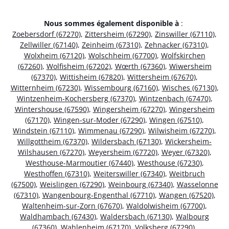
Nous sommes également disponible à
:
Zoebersdorf (67270)
,
Zittersheim (67290)
,
Zinswiller (67110)
,
Zellwiller (67140)
,
Zeinheim (67310)
,
Zehnacker (67310)
,
Wolxheim (67120)
,
Wolschheim (67700)
,
Wolfskirchen
(67260)
,
Wolfisheim (67202)
,
Wœrth (67360)
,
Wiwersheim
(67370)
,
Wittisheim (67820)
,
Wittersheim (67670)
,
Witternheim (67230)
,
Wissembourg (67160)
,
Wisches (67130)
,
Wintzenheim-Kochersberg (67370)
,
Wintzenbach (67470)
,
Wintershouse (67590)
,
Wingersheim (67270)
,
Wingersheim
(67170)
,
Wingen-sur-Moder (67290)
,
Wingen (67510)
,
Windstein (67110)
,
Wimmenau (67290)
,
Wilwisheim (67270)
,
Willgottheim (67370)
,
Wildersbach (67130)
,
Wickersheim-
Wilshausen (67270)
,
Weyersheim (67720)
,
Weyer (67320)
,
Westhouse-Marmoutier (67440)
,
Westhouse (67230)
,
Westhoffen (67310)
,
Weiterswiller (67340)
,
Weitbruch
(67500)
,
Weislingen (67290)
,
Weinbourg (67340)
,
Wasselonne
(67310)
,
Wangenbourg-Engenthal (67710)
,
Wangen (67520)
,
Waltenheim-sur-Zorn (67670)
,
Waldolwisheim (67700)
,
Waldhambach (67430)
,
Waldersbach (67130)
,
Walbourg
(67360)
,
Wahlenheim (67170)
,
Volksberg (67290)
,