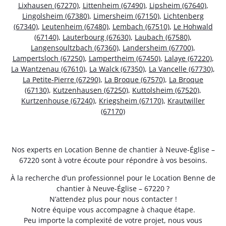
Lixhausen (67270)
,
Littenheim (67490)
,
Lipsheim (67640)
,
Lingolsheim (67380)
,
Limersheim (67150)
,
Lichtenberg
(67340)
,
Leutenheim (67480)
,
Lembach (67510)
,
Le Hohwald
(67140)
,
Lauterbourg (67630)
,
Laubach (67580)
,
Langensoultzbach (67360)
,
Landersheim (67700)
,
Lampertsloch (67250)
,
Lampertheim (67450)
,
Lalaye (67220)
,
La Wantzenau (67610)
,
La Walck (67350)
,
La Vancelle (67730)
,
La Petite-Pierre (67290)
,
La Broque (67570)
,
La Broque
(67130)
,
Kutzenhausen (67250)
,
Kuttolsheim (67520)
,
Kurtzenhouse (67240)
,
Kriegsheim (67170)
,
Krautwiller
(67170)
Nos experts en Location Benne de chantier à Neuve-Église –
67220 sont à votre écoute pour répondre à vos besoins.
À la recherche d’un professionnel pour le Location Benne de
chantier à Neuve-Église – 67220 ?
N’attendez plus pour nous contacter !
Notre équipe vous accompagne à chaque étape.
Peu importe la complexité de votre projet, nous vous