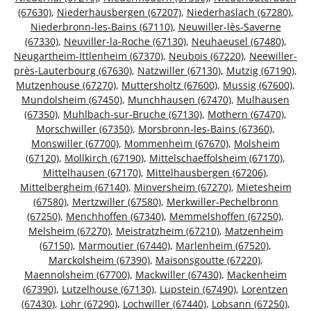
(67630)
,
Niederhausbergen (67207)
,
Niederhaslach (67280)
,
Niederbronn-les-Bains (67110)
,
Neuwiller-lès-Saverne
(67330)
,
Neuviller-la-Roche (67130)
,
Neuhaeusel (67480)
,
Neugartheim-Ittlenheim (67370)
,
Neubois (67220)
,
Neewiller-
près-Lauterbourg (67630)
,
Natzwiller (67130)
,
Mutzig (67190)
,
Mutzenhouse (67270)
,
Muttersholtz (67600)
,
Mussig (67600)
,
Mundolsheim (67450)
,
Munchhausen (67470)
,
Mulhausen
(67350)
,
Muhlbach-sur-Bruche (67130)
,
Mothern (67470)
,
Morschwiller (67350)
,
Morsbronn-les-Bains (67360)
,
Monswiller (67700)
,
Mommenheim (67670)
,
Molsheim
(67120)
,
Mollkirch (67190)
,
Mittelschaeffolsheim (67170)
,
Mittelhausen (67170)
,
Mittelhausbergen (67206)
,
Mittelbergheim (67140)
,
Minversheim (67270)
,
Mietesheim
(67580)
,
Mertzwiller (67580)
,
Merkwiller-Pechelbronn
(67250)
,
Menchhoffen (67340)
,
Memmelshoffen (67250)
,
Melsheim (67270)
,
Meistratzheim (67210)
,
Matzenheim
(67150)
,
Marmoutier (67440)
,
Marlenheim (67520)
,
Marckolsheim (67390)
,
Maisonsgoutte (67220)
,
Maennolsheim (67700)
,
Mackwiller (67430)
,
Mackenheim
(67390)
,
Lutzelhouse (67130)
,
Lupstein (67490)
,
Lorentzen
(67430)
,
Lohr (67290)
,
Lochwiller (67440)
,
Lobsann (67250)
,