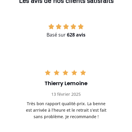
Les avis de nos clients satisfaits
Basé sur
628 avis
Thierry Lemoine
13 février 2025
Très bon rapport qualité-prix. La benne
t
est arrivée à l’heure et le retrait s’est fait
ch
sans problème. Je recommande !