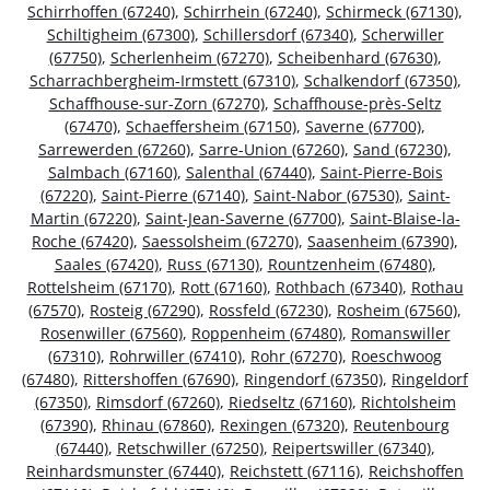
Schirrhoffen (67240)
,
Schirrhein (67240)
,
Schirmeck (67130)
,
Schiltigheim (67300)
,
Schillersdorf (67340)
,
Scherwiller
(67750)
,
Scherlenheim (67270)
,
Scheibenhard (67630)
,
Scharrachbergheim-Irmstett (67310)
,
Schalkendorf (67350)
,
Schaffhouse-sur-Zorn (67270)
,
Schaffhouse-près-Seltz
(67470)
,
Schaeffersheim (67150)
,
Saverne (67700)
,
Sarrewerden (67260)
,
Sarre-Union (67260)
,
Sand (67230)
,
Salmbach (67160)
,
Salenthal (67440)
,
Saint-Pierre-Bois
(67220)
,
Saint-Pierre (67140)
,
Saint-Nabor (67530)
,
Saint-
Martin (67220)
,
Saint-Jean-Saverne (67700)
,
Saint-Blaise-la-
Roche (67420)
,
Saessolsheim (67270)
,
Saasenheim (67390)
,
Saales (67420)
,
Russ (67130)
,
Rountzenheim (67480)
,
Rottelsheim (67170)
,
Rott (67160)
,
Rothbach (67340)
,
Rothau
(67570)
,
Rosteig (67290)
,
Rossfeld (67230)
,
Rosheim (67560)
,
Rosenwiller (67560)
,
Roppenheim (67480)
,
Romanswiller
(67310)
,
Rohrwiller (67410)
,
Rohr (67270)
,
Roeschwoog
(67480)
,
Rittershoffen (67690)
,
Ringendorf (67350)
,
Ringeldorf
(67350)
,
Rimsdorf (67260)
,
Riedseltz (67160)
,
Richtolsheim
(67390)
,
Rhinau (67860)
,
Rexingen (67320)
,
Reutenbourg
(67440)
,
Retschwiller (67250)
,
Reipertswiller (67340)
,
Reinhardsmunster (67440)
,
Reichstett (67116)
,
Reichshoffen