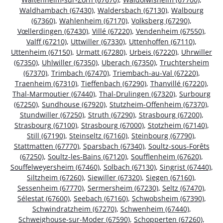
Waldhambach (67430)
,
Waldersbach (67130)
,
Walbourg
(67360)
,
Wahlenheim (67170)
,
Volksberg (67290)
,
Vœllerdingen (67430)
,
Villé (67220)
,
Vendenheim (67550)
,
Valff (67210)
,
Uttwiller (67330)
,
Uttenhoffen (67110)
,
Uttenheim (67150)
,
Urmatt (67280)
,
Urbeis (67220)
,
Uhrwiller
(67350)
,
Uhlwiller (67350)
,
Uberach (67350)
,
Truchtersheim
(67370)
,
Trimbach (67470)
,
Triembach-au-Val (67220)
,
Traenheim (67310)
,
Tieffenbach (67290)
,
Thanvillé (67220)
,
Thal-Marmoutier (67440)
,
Thal-Drulingen (67320)
,
Surbourg
(67250)
,
Sundhouse (67920)
,
Stutzheim-Offenheim (67370)
,
Stundwiller (67250)
,
Struth (67290)
,
Strasbourg (67200)
,
Strasbourg (67100)
,
Strasbourg (67000)
,
Stotzheim (67140)
,
Still (67190)
,
Steinseltz (67160)
,
Steinbourg (67790)
,
Stattmatten (67770)
,
Sparsbach (67340)
,
Soultz-sous-Forêts
(67250)
,
Soultz-les-Bains (67120)
,
Soufflenheim (67620)
,
Souffelweyersheim (67460)
,
Solbach (67130)
,
Singrist (67440)
,
Siltzheim (67260)
,
Siewiller (67320)
,
Siegen (67160)
,
Sessenheim (67770)
,
Sermersheim (67230)
,
Seltz (67470)
,
Sélestat (67600)
,
Seebach (67160)
,
Schwobsheim (67390)
,
Schwindratzheim (67270)
,
Schwenheim (67440)
,
Schweighouse-sur-Moder (67590)
,
Schopperten (67260)
,