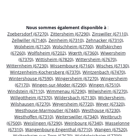
Nous sommes également disponible à
:
Zoebersdorf (67270)
,
Zittersheim (67290)
,
Zinswiller (67110)
,
Zellwiller (67140)
,
Zeinheim (67310)
,
Zehnacker (67310)
,
Wolxheim (67120)
,
Wolschheim (67700)
,
Wolfskirchen
(67260)
,
Wolfisheim (67202)
,
Wœrth (67360)
,
Wiwersheim
(67370)
,
Wittisheim (67820)
,
Wittersheim (67670)
,
Witternheim (67230)
,
Wissembourg (67160)
,
Wisches (67130)
,
Wintzenheim-Kochersberg (67370)
,
Wintzenbach (67470)
,
Wintershouse (67590)
,
Wingersheim (67270)
,
Wingersheim
(67170)
,
Wingen-sur-Moder (67290)
,
Wingen (67510)
,
Windstein (67110)
,
Wimmenau (67290)
,
Wilwisheim (67270)
,
Willgottheim (67370)
,
Wildersbach (67130)
,
Wickersheim-
Wilshausen (67270)
,
Weyersheim (67720)
,
Weyer (67320)
,
Westhouse-Marmoutier (67440)
,
Westhouse (67230)
,
Westhoffen (67310)
,
Weiterswiller (67340)
,
Weitbruch
(67500)
,
Weislingen (67290)
,
Weinbourg (67340)
,
Wasselonne
(67310)
,
Wangenbourg-Engenthal (67710)
,
Wangen (67520)
,
Waltenheim-sur-Zorn (67670)
,
Waldolwisheim (67700)
,