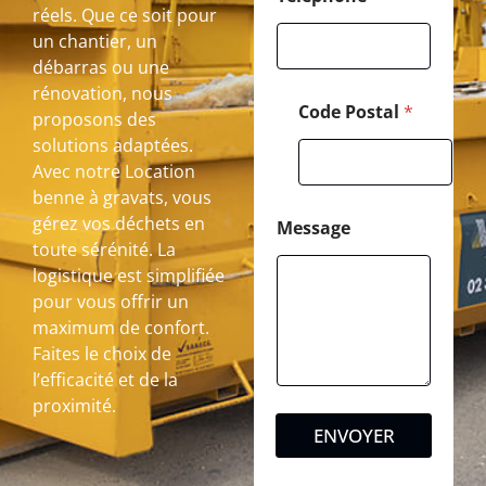
réels. Que ce soit pour
un chantier, un
débarras ou une
rénovation, nous
Code Postal
*
proposons des
solutions adaptées.
Avec notre Location
benne à gravats, vous
gérez vos déchets en
Message
toute sérénité. La
logistique est simplifiée
pour vous offrir un
maximum de confort.
Faites le choix de
l’efficacité et de la
proximité.
ENVOYER