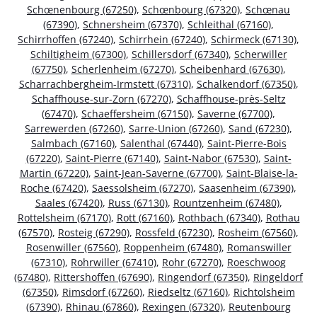
Schœnenbourg (67250)
,
Schœnbourg (67320)
,
Schœnau
(67390)
,
Schnersheim (67370)
,
Schleithal (67160)
,
Schirrhoffen (67240)
,
Schirrhein (67240)
,
Schirmeck (67130)
,
Schiltigheim (67300)
,
Schillersdorf (67340)
,
Scherwiller
(67750)
,
Scherlenheim (67270)
,
Scheibenhard (67630)
,
Scharrachbergheim-Irmstett (67310)
,
Schalkendorf (67350)
,
Schaffhouse-sur-Zorn (67270)
,
Schaffhouse-près-Seltz
(67470)
,
Schaeffersheim (67150)
,
Saverne (67700)
,
Sarrewerden (67260)
,
Sarre-Union (67260)
,
Sand (67230)
,
Salmbach (67160)
,
Salenthal (67440)
,
Saint-Pierre-Bois
(67220)
,
Saint-Pierre (67140)
,
Saint-Nabor (67530)
,
Saint-
Martin (67220)
,
Saint-Jean-Saverne (67700)
,
Saint-Blaise-la-
Roche (67420)
,
Saessolsheim (67270)
,
Saasenheim (67390)
,
Saales (67420)
,
Russ (67130)
,
Rountzenheim (67480)
,
Rottelsheim (67170)
,
Rott (67160)
,
Rothbach (67340)
,
Rothau
(67570)
,
Rosteig (67290)
,
Rossfeld (67230)
,
Rosheim (67560)
,
Rosenwiller (67560)
,
Roppenheim (67480)
,
Romanswiller
(67310)
,
Rohrwiller (67410)
,
Rohr (67270)
,
Roeschwoog
(67480)
,
Rittershoffen (67690)
,
Ringendorf (67350)
,
Ringeldorf
(67350)
,
Rimsdorf (67260)
,
Riedseltz (67160)
,
Richtolsheim
(67390)
,
Rhinau (67860)
,
Rexingen (67320)
,
Reutenbourg