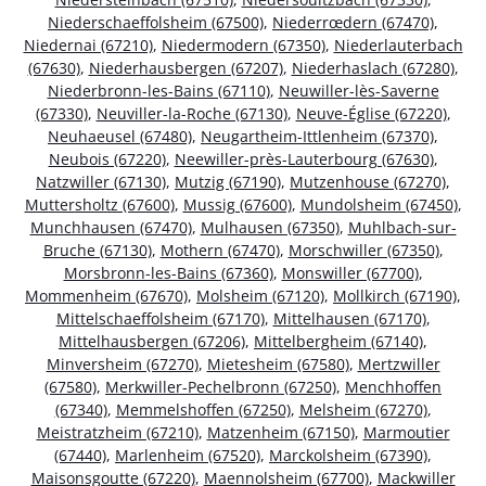
Niederschaeffolsheim (67500)
,
Niederrœdern (67470)
,
Niedernai (67210)
,
Niedermodern (67350)
,
Niederlauterbach
(67630)
,
Niederhausbergen (67207)
,
Niederhaslach (67280)
,
Niederbronn-les-Bains (67110)
,
Neuwiller-lès-Saverne
(67330)
,
Neuviller-la-Roche (67130)
,
Neuve-Église (67220)
,
Neuhaeusel (67480)
,
Neugartheim-Ittlenheim (67370)
,
Neubois (67220)
,
Neewiller-près-Lauterbourg (67630)
,
Natzwiller (67130)
,
Mutzig (67190)
,
Mutzenhouse (67270)
,
Muttersholtz (67600)
,
Mussig (67600)
,
Mundolsheim (67450)
,
Munchhausen (67470)
,
Mulhausen (67350)
,
Muhlbach-sur-
Bruche (67130)
,
Mothern (67470)
,
Morschwiller (67350)
,
Morsbronn-les-Bains (67360)
,
Monswiller (67700)
,
Mommenheim (67670)
,
Molsheim (67120)
,
Mollkirch (67190)
,
Mittelschaeffolsheim (67170)
,
Mittelhausen (67170)
,
Mittelhausbergen (67206)
,
Mittelbergheim (67140)
,
Minversheim (67270)
,
Mietesheim (67580)
,
Mertzwiller
(67580)
,
Merkwiller-Pechelbronn (67250)
,
Menchhoffen
(67340)
,
Memmelshoffen (67250)
,
Melsheim (67270)
,
Meistratzheim (67210)
,
Matzenheim (67150)
,
Marmoutier
(67440)
,
Marlenheim (67520)
,
Marckolsheim (67390)
,
Maisonsgoutte (67220)
,
Maennolsheim (67700)
,
Mackwiller