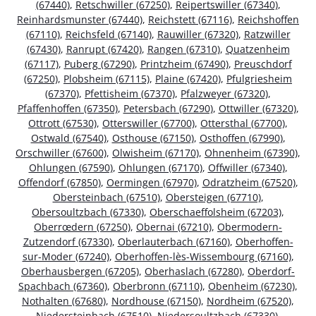
(67440)
,
Retschwiller (67250)
,
Reipertswiller (67340)
,
Reinhardsmunster (67440)
,
Reichstett (67116)
,
Reichshoffen
(67110)
,
Reichsfeld (67140)
,
Rauwiller (67320)
,
Ratzwiller
(67430)
,
Ranrupt (67420)
,
Rangen (67310)
,
Quatzenheim
(67117)
,
Puberg (67290)
,
Printzheim (67490)
,
Preuschdorf
(67250)
,
Plobsheim (67115)
,
Plaine (67420)
,
Pfulgriesheim
(67370)
,
Pfettisheim (67370)
,
Pfalzweyer (67320)
,
Pfaffenhoffen (67350)
,
Petersbach (67290)
,
Ottwiller (67320)
,
Ottrott (67530)
,
Otterswiller (67700)
,
Ottersthal (67700)
,
Ostwald (67540)
,
Osthouse (67150)
,
Osthoffen (67990)
,
Orschwiller (67600)
,
Olwisheim (67170)
,
Ohnenheim (67390)
,
Ohlungen (67590)
,
Ohlungen (67170)
,
Offwiller (67340)
,
Offendorf (67850)
,
Oermingen (67970)
,
Odratzheim (67520)
,
Obersteinbach (67510)
,
Obersteigen (67710)
,
Obersoultzbach (67330)
,
Oberschaeffolsheim (67203)
,
Oberrœdern (67250)
,
Obernai (67210)
,
Obermodern-
Zutzendorf (67330)
,
Oberlauterbach (67160)
,
Oberhoffen-
sur-Moder (67240)
,
Oberhoffen-lès-Wissembourg (67160)
,
Oberhausbergen (67205)
,
Oberhaslach (67280)
,
Oberdorf-
Spachbach (67360)
,
Oberbronn (67110)
,
Obenheim (67230)
,
Nothalten (67680)
,
Nordhouse (67150)
,
Nordheim (67520)
,
Niedersteinbach (67510)
,
Niedersoultzbach (67330)
,