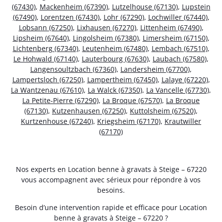
(67430)
,
Mackenheim (67390)
,
Lutzelhouse (67130)
,
Lupstein
(67490)
,
Lorentzen (67430)
,
Lohr (67290)
,
Lochwiller (67440)
,
Lobsann (67250)
,
Lixhausen (67270)
,
Littenheim (67490)
,
Lipsheim (67640)
,
Lingolsheim (67380)
,
Limersheim (67150)
,
Lichtenberg (67340)
,
Leutenheim (67480)
,
Lembach (67510)
,
Le Hohwald (67140)
,
Lauterbourg (67630)
,
Laubach (67580)
,
Langensoultzbach (67360)
,
Landersheim (67700)
,
Lampertsloch (67250)
,
Lampertheim (67450)
,
Lalaye (67220)
,
La Wantzenau (67610)
,
La Walck (67350)
,
La Vancelle (67730)
,
La Petite-Pierre (67290)
,
La Broque (67570)
,
La Broque
(67130)
,
Kutzenhausen (67250)
,
Kuttolsheim (67520)
,
Kurtzenhouse (67240)
,
Kriegsheim (67170)
,
Krautwiller
(67170)
Nos experts en Location benne à gravats à Steige – 67220
vous accompagnent avec sérieux pour répondre à vos
besoins.
Besoin d’une intervention rapide et efficace pour Location
benne à gravats à Steige – 67220 ?