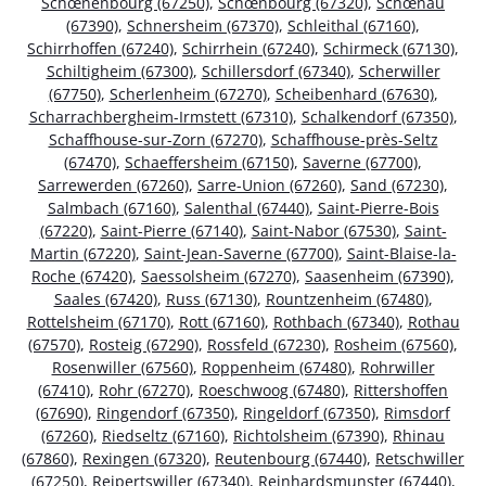
Schœnenbourg (67250)
,
Schœnbourg (67320)
,
Schœnau
(67390)
,
Schnersheim (67370)
,
Schleithal (67160)
,
Schirrhoffen (67240)
,
Schirrhein (67240)
,
Schirmeck (67130)
,
Schiltigheim (67300)
,
Schillersdorf (67340)
,
Scherwiller
(67750)
,
Scherlenheim (67270)
,
Scheibenhard (67630)
,
Scharrachbergheim-Irmstett (67310)
,
Schalkendorf (67350)
,
Schaffhouse-sur-Zorn (67270)
,
Schaffhouse-près-Seltz
(67470)
,
Schaeffersheim (67150)
,
Saverne (67700)
,
Sarrewerden (67260)
,
Sarre-Union (67260)
,
Sand (67230)
,
Salmbach (67160)
,
Salenthal (67440)
,
Saint-Pierre-Bois
(67220)
,
Saint-Pierre (67140)
,
Saint-Nabor (67530)
,
Saint-
Martin (67220)
,
Saint-Jean-Saverne (67700)
,
Saint-Blaise-la-
Roche (67420)
,
Saessolsheim (67270)
,
Saasenheim (67390)
,
Saales (67420)
,
Russ (67130)
,
Rountzenheim (67480)
,
Rottelsheim (67170)
,
Rott (67160)
,
Rothbach (67340)
,
Rothau
(67570)
,
Rosteig (67290)
,
Rossfeld (67230)
,
Rosheim (67560)
,
Rosenwiller (67560)
,
Roppenheim (67480)
,
Rohrwiller
(67410)
,
Rohr (67270)
,
Roeschwoog (67480)
,
Rittershoffen
(67690)
,
Ringendorf (67350)
,
Ringeldorf (67350)
,
Rimsdorf
(67260)
,
Riedseltz (67160)
,
Richtolsheim (67390)
,
Rhinau
(67860)
,
Rexingen (67320)
,
Reutenbourg (67440)
,
Retschwiller
(67250)
,
Reipertswiller (67340)
,
Reinhardsmunster (67440)
,