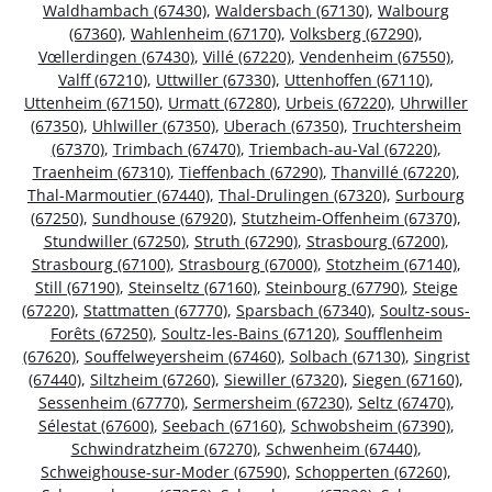
Waldhambach (67430)
,
Waldersbach (67130)
,
Walbourg
(67360)
,
Wahlenheim (67170)
,
Volksberg (67290)
,
Vœllerdingen (67430)
,
Villé (67220)
,
Vendenheim (67550)
,
Valff (67210)
,
Uttwiller (67330)
,
Uttenhoffen (67110)
,
Uttenheim (67150)
,
Urmatt (67280)
,
Urbeis (67220)
,
Uhrwiller
(67350)
,
Uhlwiller (67350)
,
Uberach (67350)
,
Truchtersheim
(67370)
,
Trimbach (67470)
,
Triembach-au-Val (67220)
,
Traenheim (67310)
,
Tieffenbach (67290)
,
Thanvillé (67220)
,
Thal-Marmoutier (67440)
,
Thal-Drulingen (67320)
,
Surbourg
(67250)
,
Sundhouse (67920)
,
Stutzheim-Offenheim (67370)
,
Stundwiller (67250)
,
Struth (67290)
,
Strasbourg (67200)
,
Strasbourg (67100)
,
Strasbourg (67000)
,
Stotzheim (67140)
,
Still (67190)
,
Steinseltz (67160)
,
Steinbourg (67790)
,
Steige
(67220)
,
Stattmatten (67770)
,
Sparsbach (67340)
,
Soultz-sous-
Forêts (67250)
,
Soultz-les-Bains (67120)
,
Soufflenheim
(67620)
,
Souffelweyersheim (67460)
,
Solbach (67130)
,
Singrist
(67440)
,
Siltzheim (67260)
,
Siewiller (67320)
,
Siegen (67160)
,
Sessenheim (67770)
,
Sermersheim (67230)
,
Seltz (67470)
,
Sélestat (67600)
,
Seebach (67160)
,
Schwobsheim (67390)
,
Schwindratzheim (67270)
,
Schwenheim (67440)
,
Schweighouse-sur-Moder (67590)
,
Schopperten (67260)
,