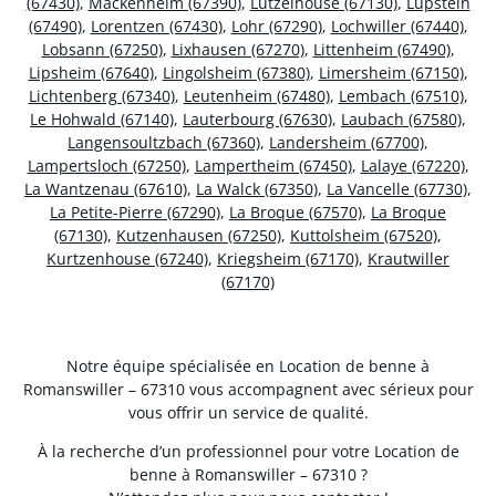
(67430)
,
Mackenheim (67390)
,
Lutzelhouse (67130)
,
Lupstein
(67490)
,
Lorentzen (67430)
,
Lohr (67290)
,
Lochwiller (67440)
,
Lobsann (67250)
,
Lixhausen (67270)
,
Littenheim (67490)
,
Lipsheim (67640)
,
Lingolsheim (67380)
,
Limersheim (67150)
,
Lichtenberg (67340)
,
Leutenheim (67480)
,
Lembach (67510)
,
Le Hohwald (67140)
,
Lauterbourg (67630)
,
Laubach (67580)
,
Langensoultzbach (67360)
,
Landersheim (67700)
,
Lampertsloch (67250)
,
Lampertheim (67450)
,
Lalaye (67220)
,
La Wantzenau (67610)
,
La Walck (67350)
,
La Vancelle (67730)
,
La Petite-Pierre (67290)
,
La Broque (67570)
,
La Broque
(67130)
,
Kutzenhausen (67250)
,
Kuttolsheim (67520)
,
Kurtzenhouse (67240)
,
Kriegsheim (67170)
,
Krautwiller
(67170)
Notre équipe spécialisée en Location de benne à
Romanswiller – 67310 vous accompagnent avec sérieux pour
vous offrir un service de qualité.
À la recherche d’un professionnel pour votre Location de
benne à Romanswiller – 67310 ?