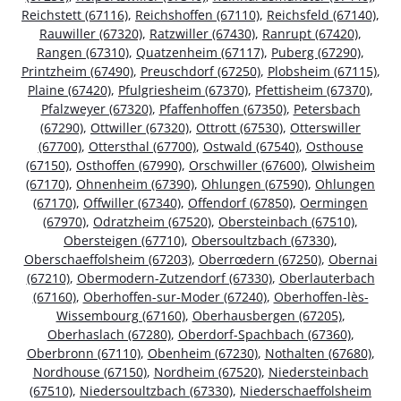
Reichstett (67116)
,
Reichshoffen (67110)
,
Reichsfeld (67140)
,
Rauwiller (67320)
,
Ratzwiller (67430)
,
Ranrupt (67420)
,
Rangen (67310)
,
Quatzenheim (67117)
,
Puberg (67290)
,
Printzheim (67490)
,
Preuschdorf (67250)
,
Plobsheim (67115)
,
Plaine (67420)
,
Pfulgriesheim (67370)
,
Pfettisheim (67370)
,
Pfalzweyer (67320)
,
Pfaffenhoffen (67350)
,
Petersbach
(67290)
,
Ottwiller (67320)
,
Ottrott (67530)
,
Otterswiller
(67700)
,
Ottersthal (67700)
,
Ostwald (67540)
,
Osthouse
(67150)
,
Osthoffen (67990)
,
Orschwiller (67600)
,
Olwisheim
(67170)
,
Ohnenheim (67390)
,
Ohlungen (67590)
,
Ohlungen
(67170)
,
Offwiller (67340)
,
Offendorf (67850)
,
Oermingen
(67970)
,
Odratzheim (67520)
,
Obersteinbach (67510)
,
Obersteigen (67710)
,
Obersoultzbach (67330)
,
Oberschaeffolsheim (67203)
,
Oberrœdern (67250)
,
Obernai
(67210)
,
Obermodern-Zutzendorf (67330)
,
Oberlauterbach
(67160)
,
Oberhoffen-sur-Moder (67240)
,
Oberhoffen-lès-
Wissembourg (67160)
,
Oberhausbergen (67205)
,
Oberhaslach (67280)
,
Oberdorf-Spachbach (67360)
,
Oberbronn (67110)
,
Obenheim (67230)
,
Nothalten (67680)
,
Nordhouse (67150)
,
Nordheim (67520)
,
Niedersteinbach
(67510)
,
Niedersoultzbach (67330)
,
Niederschaeffolsheim