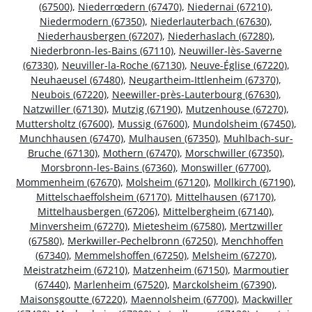
(67500)
,
Niederrœdern (67470)
,
Niedernai (67210)
,
Niedermodern (67350)
,
Niederlauterbach (67630)
,
Niederhausbergen (67207)
,
Niederhaslach (67280)
,
Niederbronn-les-Bains (67110)
,
Neuwiller-lès-Saverne
(67330)
,
Neuviller-la-Roche (67130)
,
Neuve-Église (67220)
,
Neuhaeusel (67480)
,
Neugartheim-Ittlenheim (67370)
,
Neubois (67220)
,
Neewiller-près-Lauterbourg (67630)
,
Natzwiller (67130)
,
Mutzig (67190)
,
Mutzenhouse (67270)
,
Muttersholtz (67600)
,
Mussig (67600)
,
Mundolsheim (67450)
,
Munchhausen (67470)
,
Mulhausen (67350)
,
Muhlbach-sur-
Bruche (67130)
,
Mothern (67470)
,
Morschwiller (67350)
,
Morsbronn-les-Bains (67360)
,
Monswiller (67700)
,
Mommenheim (67670)
,
Molsheim (67120)
,
Mollkirch (67190)
,
Mittelschaeffolsheim (67170)
,
Mittelhausen (67170)
,
Mittelhausbergen (67206)
,
Mittelbergheim (67140)
,
Minversheim (67270)
,
Mietesheim (67580)
,
Mertzwiller
(67580)
,
Merkwiller-Pechelbronn (67250)
,
Menchhoffen
(67340)
,
Memmelshoffen (67250)
,
Melsheim (67270)
,
Meistratzheim (67210)
,
Matzenheim (67150)
,
Marmoutier
(67440)
,
Marlenheim (67520)
,
Marckolsheim (67390)
,
Maisonsgoutte (67220)
,
Maennolsheim (67700)
,
Mackwiller