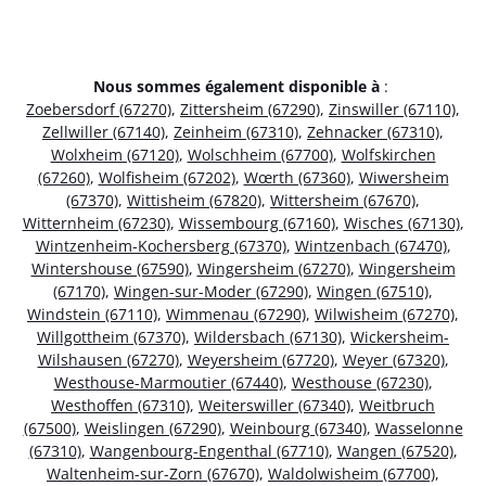
Nous sommes également disponible à
:
Zoebersdorf (67270)
,
Zittersheim (67290)
,
Zinswiller (67110)
,
Zellwiller (67140)
,
Zeinheim (67310)
,
Zehnacker (67310)
,
Wolxheim (67120)
,
Wolschheim (67700)
,
Wolfskirchen
(67260)
,
Wolfisheim (67202)
,
Wœrth (67360)
,
Wiwersheim
(67370)
,
Wittisheim (67820)
,
Wittersheim (67670)
,
Witternheim (67230)
,
Wissembourg (67160)
,
Wisches (67130)
,
Wintzenheim-Kochersberg (67370)
,
Wintzenbach (67470)
,
Wintershouse (67590)
,
Wingersheim (67270)
,
Wingersheim
(67170)
,
Wingen-sur-Moder (67290)
,
Wingen (67510)
,
Windstein (67110)
,
Wimmenau (67290)
,
Wilwisheim (67270)
,
Willgottheim (67370)
,
Wildersbach (67130)
,
Wickersheim-
Wilshausen (67270)
,
Weyersheim (67720)
,
Weyer (67320)
,
Westhouse-Marmoutier (67440)
,
Westhouse (67230)
,
Westhoffen (67310)
,
Weiterswiller (67340)
,
Weitbruch
(67500)
,
Weislingen (67290)
,
Weinbourg (67340)
,
Wasselonne
(67310)
,
Wangenbourg-Engenthal (67710)
,
Wangen (67520)
,
Waltenheim-sur-Zorn (67670)
,
Waldolwisheim (67700)
,