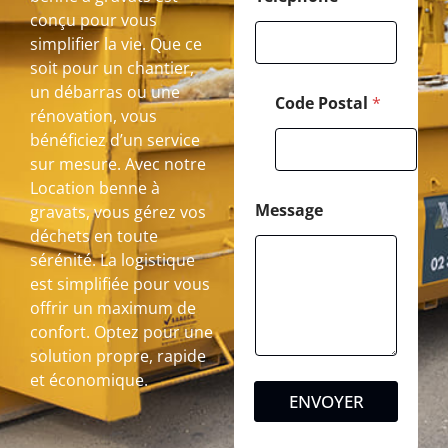
conçu pour vous
simplifier la vie. Que ce
soit pour un chantier,
un débarras ou une
Code Postal
*
rénovation, vous
bénéficiez d’un service
sur mesure. Avec notre
Location benne à
Message
gravats, vous gérez vos
déchets en toute
sérénité. La logistique
est simplifiée pour vous
offrir un maximum de
confort. Optez pour une
solution propre, rapide
et économique.
ENVOYER