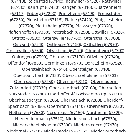
(67110)
,
Reichsfeld (67140)
,
Rauwiller (67320)
,
Ratzwiller
(67430)
,
Ranrupt (67420)
,
Rangen (67310)
,
Quatzenheim
(67117)
,
Puberg (67290)
,
Printzheim (67490)
,
Preuschdorf
(67250)
,
Plobsheim (67115)
,
Plaine (67420)
,
Pfulgriesheim
(67370)
,
Pfettisheim (67370)
,
Pfalzweyer (67320)
,
Pfaffenhoffen (67350)
,
Petersbach (67290)
,
Ottwiller (67320)
,
Ottrott (67530)
,
Otterswiller (67700)
,
Ottersthal (67700)
,
Ostwald (67540)
,
Osthouse (67150)
,
Osthoffen (67990)
,
Orschwiller (67600)
,
Olwisheim (67170)
,
Ohnenheim (67390)
,
Ohlungen (67590)
,
Ohlungen (67170)
,
Offwiller (67340)
,
Offendorf (67850)
,
Oermingen (67970)
,
Odratzheim (67520)
,
Obersteinbach (67510)
,
Obersteigen (67710)
,
Obersoultzbach (67330)
,
Oberschaeffolsheim (67203)
,
Oberrœdern (67250)
,
Obernai (67210)
,
Obermodern-
Zutzendorf (67330)
,
Oberlauterbach (67160)
,
Oberhoffen-
sur-Moder (67240)
,
Oberhoffen-lès-Wissembourg (67160)
,
Oberhausbergen (67205)
,
Oberhaslach (67280)
,
Oberdorf-
Spachbach (67360)
,
Oberbronn (67110)
,
Obenheim (67230)
,
Nothalten (67680)
,
Nordhouse (67150)
,
Nordheim (67520)
,
Niedersteinbach (67510)
,
Niedersoultzbach (67330)
,
Niederschaeffolsheim (67500)
,
Niederrœdern (67470)
,
Niedernai (67210)
,
Niedermodern (67350)
,
Niederlauterbach