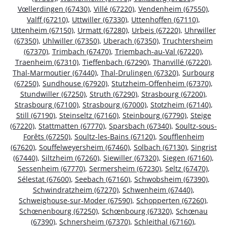
Vœllerdingen (67430)
,
Villé (67220)
,
Vendenheim (67550)
,
Valff (67210)
,
Uttwiller (67330)
,
Uttenhoffen (67110)
,
Uttenheim (67150)
,
Urmatt (67280)
,
Urbeis (67220)
,
Uhrwiller
(67350)
,
Uhlwiller (67350)
,
Uberach (67350)
,
Truchtersheim
(67370)
,
Trimbach (67470)
,
Triembach-au-Val (67220)
,
Traenheim (67310)
,
Tieffenbach (67290)
,
Thanvillé (67220)
,
Thal-Marmoutier (67440)
,
Thal-Drulingen (67320)
,
Surbourg
(67250)
,
Sundhouse (67920)
,
Stutzheim-Offenheim (67370)
,
Stundwiller (67250)
,
Struth (67290)
,
Strasbourg (67200)
,
Strasbourg (67100)
,
Strasbourg (67000)
,
Stotzheim (67140)
,
Still (67190)
,
Steinseltz (67160)
,
Steinbourg (67790)
,
Steige
(67220)
,
Stattmatten (67770)
,
Sparsbach (67340)
,
Soultz-sous-
Forêts (67250)
,
Soultz-les-Bains (67120)
,
Soufflenheim
(67620)
,
Souffelweyersheim (67460)
,
Solbach (67130)
,
Singrist
(67440)
,
Siltzheim (67260)
,
Siewiller (67320)
,
Siegen (67160)
,
Sessenheim (67770)
,
Sermersheim (67230)
,
Seltz (67470)
,
Sélestat (67600)
,
Seebach (67160)
,
Schwobsheim (67390)
,
Schwindratzheim (67270)
,
Schwenheim (67440)
,
Schweighouse-sur-Moder (67590)
,
Schopperten (67260)
,
Schœnenbourg (67250)
,
Schœnbourg (67320)
,
Schœnau
(67390)
,
Schnersheim (67370)
,
Schleithal (67160)
,