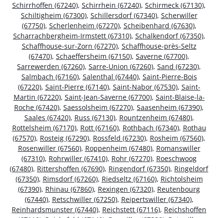
Schirrhoffen (67240)
,
Schirrhein (67240)
,
Schirmeck (67130)
,
Schiltigheim (67300)
,
Schillersdorf (67340)
,
Scherwiller
(67750)
,
Scherlenheim (67270)
,
Scheibenhard (67630)
,
Scharrachbergheim-Irmstett (67310)
,
Schalkendorf (67350)
,
Schaffhouse-sur-Zorn (67270)
,
Schaffhouse-près-Seltz
(67470)
,
Schaeffersheim (67150)
,
Saverne (67700)
,
Sarrewerden (67260)
,
Sarre-Union (67260)
,
Sand (67230)
,
Salmbach (67160)
,
Salenthal (67440)
,
Saint-Pierre-Bois
(67220)
,
Saint-Pierre (67140)
,
Saint-Nabor (67530)
,
Saint-
Martin (67220)
,
Saint-Jean-Saverne (67700)
,
Saint-Blaise-la-
Roche (67420)
,
Saessolsheim (67270)
,
Saasenheim (67390)
,
Saales (67420)
,
Russ (67130)
,
Rountzenheim (67480)
,
Rottelsheim (67170)
,
Rott (67160)
,
Rothbach (67340)
,
Rothau
(67570)
,
Rosteig (67290)
,
Rossfeld (67230)
,
Rosheim (67560)
,
Rosenwiller (67560)
,
Roppenheim (67480)
,
Romanswiller
(67310)
,
Rohrwiller (67410)
,
Rohr (67270)
,
Roeschwoog
(67480)
,
Rittershoffen (67690)
,
Ringendorf (67350)
,
Ringeldorf
(67350)
,
Rimsdorf (67260)
,
Riedseltz (67160)
,
Richtolsheim
(67390)
,
Rhinau (67860)
,
Rexingen (67320)
,
Reutenbourg
(67440)
,
Retschwiller (67250)
,
Reipertswiller (67340)
,
Reinhardsmunster (67440)
,
Reichstett (67116)
,
Reichshoffen