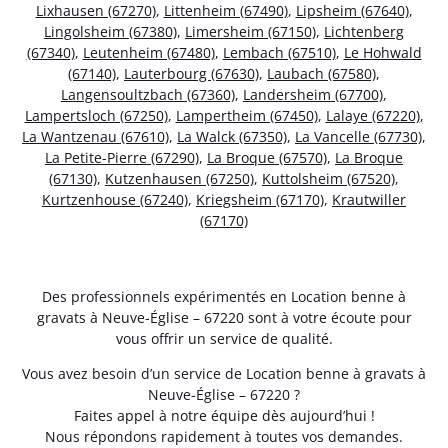
Lixhausen (67270)
,
Littenheim (67490)
,
Lipsheim (67640)
,
Lingolsheim (67380)
,
Limersheim (67150)
,
Lichtenberg
(67340)
,
Leutenheim (67480)
,
Lembach (67510)
,
Le Hohwald
(67140)
,
Lauterbourg (67630)
,
Laubach (67580)
,
Langensoultzbach (67360)
,
Landersheim (67700)
,
Lampertsloch (67250)
,
Lampertheim (67450)
,
Lalaye (67220)
,
La Wantzenau (67610)
,
La Walck (67350)
,
La Vancelle (67730)
,
La Petite-Pierre (67290)
,
La Broque (67570)
,
La Broque
(67130)
,
Kutzenhausen (67250)
,
Kuttolsheim (67520)
,
Kurtzenhouse (67240)
,
Kriegsheim (67170)
,
Krautwiller
(67170)
Des professionnels expérimentés en Location benne à
gravats à Neuve-Église – 67220 sont à votre écoute pour
vous offrir un service de qualité.
Vous avez besoin d’un service de Location benne à gravats à
Neuve-Église – 67220 ?
Faites appel à notre équipe dès aujourd’hui !
Nous répondons rapidement à toutes vos demandes.