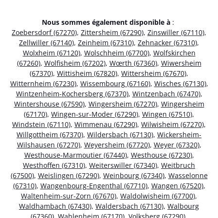
Nous sommes également disponible à
:
Zoebersdorf (67270)
,
Zittersheim (67290)
,
Zinswiller (67110)
,
Zellwiller (67140)
,
Zeinheim (67310)
,
Zehnacker (67310)
,
Wolxheim (67120)
,
Wolschheim (67700)
,
Wolfskirchen
(67260)
,
Wolfisheim (67202)
,
Wœrth (67360)
,
Wiwersheim
(67370)
,
Wittisheim (67820)
,
Wittersheim (67670)
,
Witternheim (67230)
,
Wissembourg (67160)
,
Wisches (67130)
,
Wintzenheim-Kochersberg (67370)
,
Wintzenbach (67470)
,
Wintershouse (67590)
,
Wingersheim (67270)
,
Wingersheim
(67170)
,
Wingen-sur-Moder (67290)
,
Wingen (67510)
,
Windstein (67110)
,
Wimmenau (67290)
,
Wilwisheim (67270)
,
Willgottheim (67370)
,
Wildersbach (67130)
,
Wickersheim-
Wilshausen (67270)
,
Weyersheim (67720)
,
Weyer (67320)
,
Westhouse-Marmoutier (67440)
,
Westhouse (67230)
,
Westhoffen (67310)
,
Weiterswiller (67340)
,
Weitbruch
(67500)
,
Weislingen (67290)
,
Weinbourg (67340)
,
Wasselonne
(67310)
,
Wangenbourg-Engenthal (67710)
,
Wangen (67520)
,
Waltenheim-sur-Zorn (67670)
,
Waldolwisheim (67700)
,
Waldhambach (67430)
,
Waldersbach (67130)
,
Walbourg
(67360)
,
Wahlenheim (67170)
,
Volksberg (67290)
,