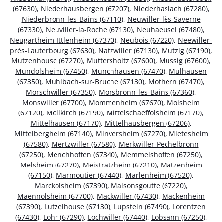
(67630)
,
Niederhausbergen (67207)
,
Niederhaslach (67280)
,
Niederbronn-les-Bains (67110)
,
Neuwiller-lès-Saverne
(67330)
,
Neuviller-la-Roche (67130)
,
Neuhaeusel (67480)
,
Neugartheim-Ittlenheim (67370)
,
Neubois (67220)
,
Neewiller-
près-Lauterbourg (67630)
,
Natzwiller (67130)
,
Mutzig (67190)
,
Mutzenhouse (67270)
,
Muttersholtz (67600)
,
Mussig (67600)
,
Mundolsheim (67450)
,
Munchhausen (67470)
,
Mulhausen
(67350)
,
Muhlbach-sur-Bruche (67130)
,
Mothern (67470)
,
Morschwiller (67350)
,
Morsbronn-les-Bains (67360)
,
Monswiller (67700)
,
Mommenheim (67670)
,
Molsheim
(67120)
,
Mollkirch (67190)
,
Mittelschaeffolsheim (67170)
,
Mittelhausen (67170)
,
Mittelhausbergen (67206)
,
Mittelbergheim (67140)
,
Minversheim (67270)
,
Mietesheim
(67580)
,
Mertzwiller (67580)
,
Merkwiller-Pechelbronn
(67250)
,
Menchhoffen (67340)
,
Memmelshoffen (67250)
,
Melsheim (67270)
,
Meistratzheim (67210)
,
Matzenheim
(67150)
,
Marmoutier (67440)
,
Marlenheim (67520)
,
Marckolsheim (67390)
,
Maisonsgoutte (67220)
,
Maennolsheim (67700)
,
Mackwiller (67430)
,
Mackenheim
(67390)
,
Lutzelhouse (67130)
,
Lupstein (67490)
,
Lorentzen
(67430)
,
Lohr (67290)
,
Lochwiller (67440)
,
Lobsann (67250)
,