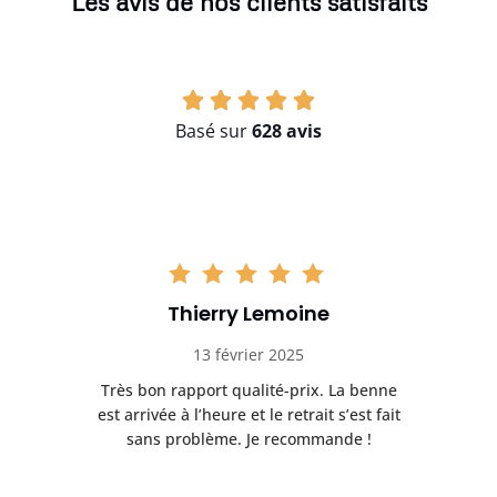
Les avis de nos clients satisfaits
Basé sur
628 avis
Thierry Lemoine
13 février 2025
Très bon rapport qualité-prix. La benne
t
est arrivée à l’heure et le retrait s’est fait
ch
sans problème. Je recommande !