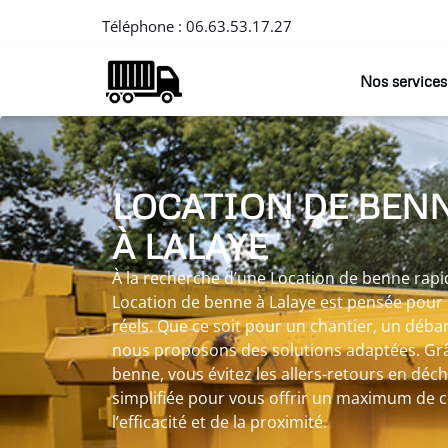
Téléphone :
06.63.53.17.27
Nos services
LOCATION DE BEN
À LALAYE
À la recherche d’une Location de benne rapid
Location de benne à Lalaye est pensée pour
réels. Que ce soit pour un chantier, un déba
nous proposons des solutions adaptées. Grâ
benne, vous évitez les allers-retours en déche
simplifiée pour vous offrir un maximum de co
l’efficacité et de la proximité.