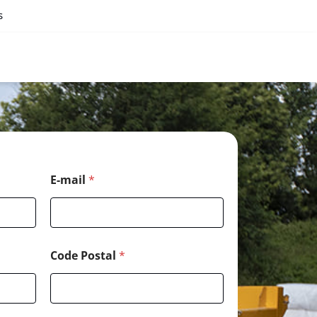
s
E-mail
*
Code Postal
*