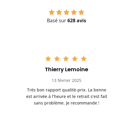
Basé sur
628 avis
Thierry Lemoine
13 février 2025
Très bon rapport qualité-prix. La benne
t
est arrivée à l’heure et le retrait s’est fait
ch
sans problème. Je recommande !