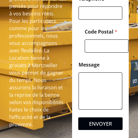
pensée pour répondre
à vos besoins réels.
Pour les particuliers
comme pour les
Code Postal
*
professionnels, nous
vous accompagnons
avec flexibilité. La
Location benne à
Message
gravats à Mertzwiller
vous permet de gagner
du temps. Nous
assurons la livraison et
la reprise de la benne
selon vos disponibilités.
Faites le choix de
l’efficacité et de la
ENVOYER
proximité.