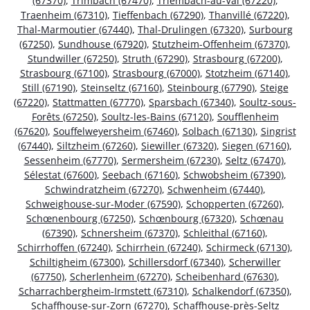
(67370)
,
Trimbach (67470)
,
Triembach-au-Val (67220)
,
Traenheim (67310)
,
Tieffenbach (67290)
,
Thanvillé (67220)
,
Thal-Marmoutier (67440)
,
Thal-Drulingen (67320)
,
Surbourg
(67250)
,
Sundhouse (67920)
,
Stutzheim-Offenheim (67370)
,
Stundwiller (67250)
,
Struth (67290)
,
Strasbourg (67200)
,
Strasbourg (67100)
,
Strasbourg (67000)
,
Stotzheim (67140)
,
Still (67190)
,
Steinseltz (67160)
,
Steinbourg (67790)
,
Steige
(67220)
,
Stattmatten (67770)
,
Sparsbach (67340)
,
Soultz-sous-
Forêts (67250)
,
Soultz-les-Bains (67120)
,
Soufflenheim
(67620)
,
Souffelweyersheim (67460)
,
Solbach (67130)
,
Singrist
(67440)
,
Siltzheim (67260)
,
Siewiller (67320)
,
Siegen (67160)
,
Sessenheim (67770)
,
Sermersheim (67230)
,
Seltz (67470)
,
Sélestat (67600)
,
Seebach (67160)
,
Schwobsheim (67390)
,
Schwindratzheim (67270)
,
Schwenheim (67440)
,
Schweighouse-sur-Moder (67590)
,
Schopperten (67260)
,
Schœnenbourg (67250)
,
Schœnbourg (67320)
,
Schœnau
(67390)
,
Schnersheim (67370)
,
Schleithal (67160)
,
Schirrhoffen (67240)
,
Schirrhein (67240)
,
Schirmeck (67130)
,
Schiltigheim (67300)
,
Schillersdorf (67340)
,
Scherwiller
(67750)
,
Scherlenheim (67270)
,
Scheibenhard (67630)
,
Scharrachbergheim-Irmstett (67310)
,
Schalkendorf (67350)
,
Schaffhouse-sur-Zorn (67270)
,
Schaffhouse-près-Seltz