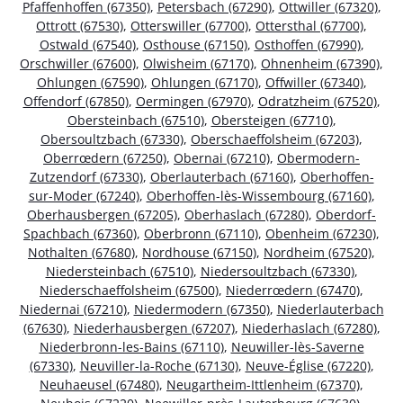
Pfaffenhoffen (67350)
,
Petersbach (67290)
,
Ottwiller (67320)
,
Ottrott (67530)
,
Otterswiller (67700)
,
Ottersthal (67700)
,
Ostwald (67540)
,
Osthouse (67150)
,
Osthoffen (67990)
,
Orschwiller (67600)
,
Olwisheim (67170)
,
Ohnenheim (67390)
,
Ohlungen (67590)
,
Ohlungen (67170)
,
Offwiller (67340)
,
Offendorf (67850)
,
Oermingen (67970)
,
Odratzheim (67520)
,
Obersteinbach (67510)
,
Obersteigen (67710)
,
Obersoultzbach (67330)
,
Oberschaeffolsheim (67203)
,
Oberrœdern (67250)
,
Obernai (67210)
,
Obermodern-
Zutzendorf (67330)
,
Oberlauterbach (67160)
,
Oberhoffen-
sur-Moder (67240)
,
Oberhoffen-lès-Wissembourg (67160)
,
Oberhausbergen (67205)
,
Oberhaslach (67280)
,
Oberdorf-
Spachbach (67360)
,
Oberbronn (67110)
,
Obenheim (67230)
,
Nothalten (67680)
,
Nordhouse (67150)
,
Nordheim (67520)
,
Niedersteinbach (67510)
,
Niedersoultzbach (67330)
,
Niederschaeffolsheim (67500)
,
Niederrœdern (67470)
,
Niedernai (67210)
,
Niedermodern (67350)
,
Niederlauterbach
(67630)
,
Niederhausbergen (67207)
,
Niederhaslach (67280)
,
Niederbronn-les-Bains (67110)
,
Neuwiller-lès-Saverne
(67330)
,
Neuviller-la-Roche (67130)
,
Neuve-Église (67220)
,
Neuhaeusel (67480)
,
Neugartheim-Ittlenheim (67370)
,