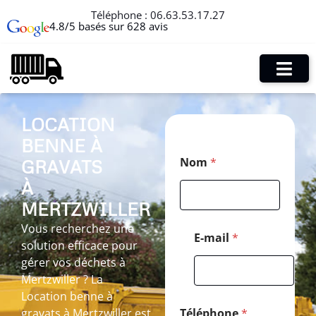
Téléphone :
06.63.53.17.27
4.8/5 basés sur 628 avis
LOCATION
BENNE À
M
Nom
*
GRAVATS
e
s
À
s
a
MERTZWILLER
g
Vous recherchez une
e
E-mail
*
solution efficace pour
*
*
gérer vos déchets à
Mertzwiller ? La
Location benne à
gravats à Mertzwiller est
Téléphone
*