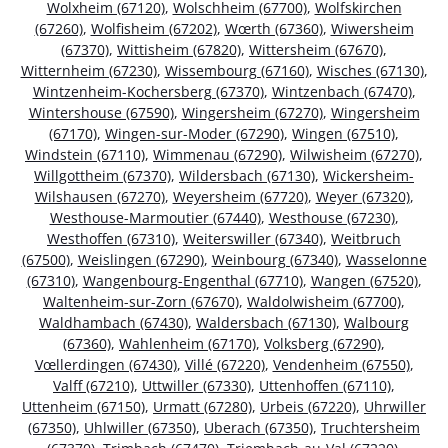
Wolxheim (67120)
,
Wolschheim (67700)
,
Wolfskirchen
(67260)
,
Wolfisheim (67202)
,
Wœrth (67360)
,
Wiwersheim
(67370)
,
Wittisheim (67820)
,
Wittersheim (67670)
,
Witternheim (67230)
,
Wissembourg (67160)
,
Wisches (67130)
,
Wintzenheim-Kochersberg (67370)
,
Wintzenbach (67470)
,
Wintershouse (67590)
,
Wingersheim (67270)
,
Wingersheim
(67170)
,
Wingen-sur-Moder (67290)
,
Wingen (67510)
,
Windstein (67110)
,
Wimmenau (67290)
,
Wilwisheim (67270)
,
Willgottheim (67370)
,
Wildersbach (67130)
,
Wickersheim-
Wilshausen (67270)
,
Weyersheim (67720)
,
Weyer (67320)
,
Westhouse-Marmoutier (67440)
,
Westhouse (67230)
,
Westhoffen (67310)
,
Weiterswiller (67340)
,
Weitbruch
(67500)
,
Weislingen (67290)
,
Weinbourg (67340)
,
Wasselonne
(67310)
,
Wangenbourg-Engenthal (67710)
,
Wangen (67520)
,
Waltenheim-sur-Zorn (67670)
,
Waldolwisheim (67700)
,
Waldhambach (67430)
,
Waldersbach (67130)
,
Walbourg
(67360)
,
Wahlenheim (67170)
,
Volksberg (67290)
,
Vœllerdingen (67430)
,
Villé (67220)
,
Vendenheim (67550)
,
Valff (67210)
,
Uttwiller (67330)
,
Uttenhoffen (67110)
,
Uttenheim (67150)
,
Urmatt (67280)
,
Urbeis (67220)
,
Uhrwiller
(67350)
,
Uhlwiller (67350)
,
Uberach (67350)
,
Truchtersheim