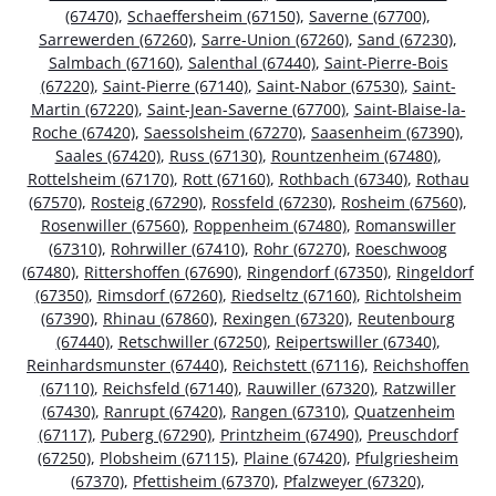
(67470)
,
Schaeffersheim (67150)
,
Saverne (67700)
,
Sarrewerden (67260)
,
Sarre-Union (67260)
,
Sand (67230)
,
Salmbach (67160)
,
Salenthal (67440)
,
Saint-Pierre-Bois
(67220)
,
Saint-Pierre (67140)
,
Saint-Nabor (67530)
,
Saint-
Martin (67220)
,
Saint-Jean-Saverne (67700)
,
Saint-Blaise-la-
Roche (67420)
,
Saessolsheim (67270)
,
Saasenheim (67390)
,
Saales (67420)
,
Russ (67130)
,
Rountzenheim (67480)
,
Rottelsheim (67170)
,
Rott (67160)
,
Rothbach (67340)
,
Rothau
(67570)
,
Rosteig (67290)
,
Rossfeld (67230)
,
Rosheim (67560)
,
Rosenwiller (67560)
,
Roppenheim (67480)
,
Romanswiller
(67310)
,
Rohrwiller (67410)
,
Rohr (67270)
,
Roeschwoog
(67480)
,
Rittershoffen (67690)
,
Ringendorf (67350)
,
Ringeldorf
(67350)
,
Rimsdorf (67260)
,
Riedseltz (67160)
,
Richtolsheim
(67390)
,
Rhinau (67860)
,
Rexingen (67320)
,
Reutenbourg
(67440)
,
Retschwiller (67250)
,
Reipertswiller (67340)
,
Reinhardsmunster (67440)
,
Reichstett (67116)
,
Reichshoffen
(67110)
,
Reichsfeld (67140)
,
Rauwiller (67320)
,
Ratzwiller
(67430)
,
Ranrupt (67420)
,
Rangen (67310)
,
Quatzenheim
(67117)
,
Puberg (67290)
,
Printzheim (67490)
,
Preuschdorf
(67250)
,
Plobsheim (67115)
,
Plaine (67420)
,
Pfulgriesheim
(67370)
,
Pfettisheim (67370)
,
Pfalzweyer (67320)
,