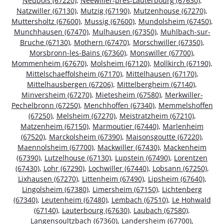
Neubois (67220)
,
Neewiller-près-Lauterbourg (67630)
,
Natzwiller (67130)
,
Mutzig (67190)
,
Mutzenhouse (67270)
,
Muttersholtz (67600)
,
Mussig (67600)
,
Mundolsheim (67450)
,
Munchhausen (67470)
,
Mulhausen (67350)
,
Muhlbach-sur-
Bruche (67130)
,
Mothern (67470)
,
Morschwiller (67350)
,
Morsbronn-les-Bains (67360)
,
Monswiller (67700)
,
Mommenheim (67670)
,
Molsheim (67120)
,
Mollkirch (67190)
,
Mittelschaeffolsheim (67170)
,
Mittelhausen (67170)
,
Mittelhausbergen (67206)
,
Mittelbergheim (67140)
,
Minversheim (67270)
,
Mietesheim (67580)
,
Merkwiller-
Pechelbronn (67250)
,
Menchhoffen (67340)
,
Memmelshoffen
(67250)
,
Melsheim (67270)
,
Meistratzheim (67210)
,
Matzenheim (67150)
,
Marmoutier (67440)
,
Marlenheim
(67520)
,
Marckolsheim (67390)
,
Maisonsgoutte (67220)
,
Maennolsheim (67700)
,
Mackwiller (67430)
,
Mackenheim
(67390)
,
Lutzelhouse (67130)
,
Lupstein (67490)
,
Lorentzen
(67430)
,
Lohr (67290)
,
Lochwiller (67440)
,
Lobsann (67250)
,
Lixhausen (67270)
,
Littenheim (67490)
,
Lipsheim (67640)
,
Lingolsheim (67380)
,
Limersheim (67150)
,
Lichtenberg
(67340)
,
Leutenheim (67480)
,
Lembach (67510)
,
Le Hohwald
(67140)
,
Lauterbourg (67630)
,
Laubach (67580)
,
Langensoultzbach (67360)
,
Landersheim (67700)
,