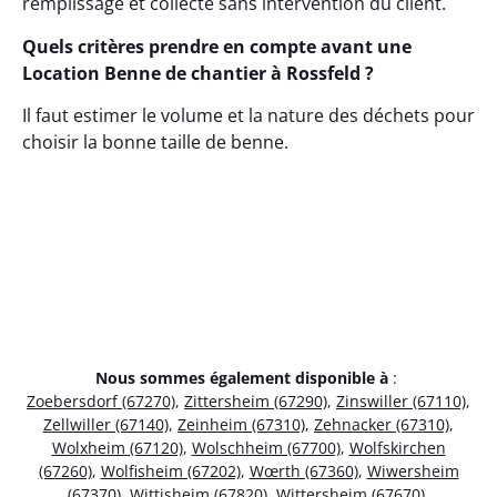
remplissage et collecte sans intervention du client.
Quels critères prendre en compte avant une
Location Benne de chantier à Rossfeld ?
Il faut estimer le volume et la nature des déchets pour
choisir la bonne taille de benne.
Nous sommes également disponible à
:
Zoebersdorf (67270)
,
Zittersheim (67290)
,
Zinswiller (67110)
,
Zellwiller (67140)
,
Zeinheim (67310)
,
Zehnacker (67310)
,
Wolxheim (67120)
,
Wolschheim (67700)
,
Wolfskirchen
(67260)
,
Wolfisheim (67202)
,
Wœrth (67360)
,
Wiwersheim
(67370)
,
Wittisheim (67820)
,
Wittersheim (67670)
,