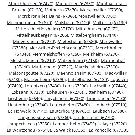
Munchhausen (67470)
,
Mulhausen (67350)
,
Muhlbach-sur-
Bruche (67130)
,
Mothern (67470)
,
Morschwiller (67350)
,
Morsbronn-les-Bains (67360)
,
Monswiller (67700)
,
Mommenheim (67670)
,
Molsheim (67120)
,
Mollkirch (67190)
,
Mittelschaeffolsheim (67170)
,
Mittelhausen (67170)
,
Mittelhausbergen (67206)
,
Mittelbergheim (67140)
,
Minversheim (67270)
,
Mietesheim (67580)
,
Mertzwiller
(67580)
,
Merkwiller-Pechelbronn (67250)
,
Menchhoffen
(67340)
,
Memmelshoffen (67250)
,
Melsheim (67270)
,
Meistratzheim (67210)
,
Matzenheim (67150)
,
Marmoutier
(67440)
,
Marlenheim (67520)
,
Marckolsheim (67390)
,
Maisonsgoutte (67220)
,
Maennolsheim (67700)
,
Mackwiller
(67430)
,
Mackenheim (67390)
,
Lutzelhouse (67130)
,
Lupstein
(67490)
,
Lorentzen (67430)
,
Lohr (67290)
,
Lochwiller (67440)
,
Lobsann (67250)
,
Lixhausen (67270)
,
Littenheim (67490)
,
Lipsheim (67640)
,
Lingolsheim (67380)
,
Limersheim (67150)
,
Lichtenberg (67340)
,
Leutenheim (67480)
,
Lembach (67510)
,
Le Hohwald (67140)
,
Lauterbourg (67630)
,
Laubach (67580)
,
Langensoultzbach (67360)
,
Landersheim (67700)
,
Lampertsloch (67250)
,
Lampertheim (67450)
,
Lalaye (67220)
,
La Wantzenau (67610)
,
La Walck (67350)
,
La Vancelle (67730)
,