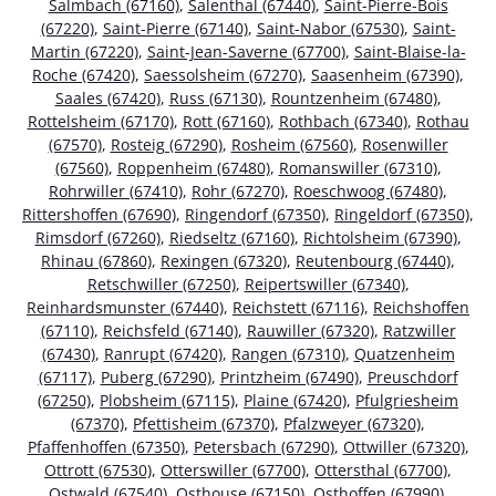
Salmbach (67160)
,
Salenthal (67440)
,
Saint-Pierre-Bois
(67220)
,
Saint-Pierre (67140)
,
Saint-Nabor (67530)
,
Saint-
Martin (67220)
,
Saint-Jean-Saverne (67700)
,
Saint-Blaise-la-
Roche (67420)
,
Saessolsheim (67270)
,
Saasenheim (67390)
,
Saales (67420)
,
Russ (67130)
,
Rountzenheim (67480)
,
Rottelsheim (67170)
,
Rott (67160)
,
Rothbach (67340)
,
Rothau
(67570)
,
Rosteig (67290)
,
Rosheim (67560)
,
Rosenwiller
(67560)
,
Roppenheim (67480)
,
Romanswiller (67310)
,
Rohrwiller (67410)
,
Rohr (67270)
,
Roeschwoog (67480)
,
Rittershoffen (67690)
,
Ringendorf (67350)
,
Ringeldorf (67350)
,
Rimsdorf (67260)
,
Riedseltz (67160)
,
Richtolsheim (67390)
,
Rhinau (67860)
,
Rexingen (67320)
,
Reutenbourg (67440)
,
Retschwiller (67250)
,
Reipertswiller (67340)
,
Reinhardsmunster (67440)
,
Reichstett (67116)
,
Reichshoffen
(67110)
,
Reichsfeld (67140)
,
Rauwiller (67320)
,
Ratzwiller
(67430)
,
Ranrupt (67420)
,
Rangen (67310)
,
Quatzenheim
(67117)
,
Puberg (67290)
,
Printzheim (67490)
,
Preuschdorf
(67250)
,
Plobsheim (67115)
,
Plaine (67420)
,
Pfulgriesheim
(67370)
,
Pfettisheim (67370)
,
Pfalzweyer (67320)
,
Pfaffenhoffen (67350)
,
Petersbach (67290)
,
Ottwiller (67320)
,
Ottrott (67530)
,
Otterswiller (67700)
,
Ottersthal (67700)
,
Ostwald (67540)
,
Osthouse (67150)
,
Osthoffen (67990)
,