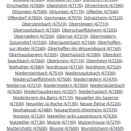
Orschwiller (67600)
,
Olwisheim (67170)
,
Ohnenheim (67390)
,
Ohlungen (67590)
,
Ohlungen (67170)
,
Offwiller (67340)
,
Offendorf (67850)
,
Oermingen (67970)
,
Odratzheim (67520)
,
Obersteinbach (67510)
,
Obersteigen (67710)
,
Obersoultzbach (67330)
,
Oberschaeffolsheim (67203)
,
Oberrœdern (67250)
,
Obernai (67210)
,
Obermodern-
Zutzendorf (67330)
,
Oberlauterbach (67160)
,
Oberhoffen-
sur-Moder (67240)
,
Oberhoffen-lès-Wissembourg (67160)
,
Oberhausbergen (67205)
,
Oberhaslach (67280)
,
Oberdorf-
Spachbach (67360)
,
Oberbronn (67110)
,
Obenheim (67230)
,
Nothalten (67680)
,
Nordhouse (67150)
,
Nordheim (67520)
,
Niedersteinbach (67510)
,
Niedersoultzbach (67330)
,
Niederschaeffolsheim (67500)
,
Niederrœdern (67470)
,
Niedernai (67210)
,
Niedermodern (67350)
,
Niederlauterbach
(67630)
,
Niederhausbergen (67207)
,
Niederhaslach (67280)
,
Niederbronn-les-Bains (67110)
,
Neuwiller-lès-Saverne
(67330)
,
Neuviller-la-Roche (67130)
,
Neuve-Église (67220)
,
Neuhaeusel (67480)
,
Neugartheim-Ittlenheim (67370)
,
Neubois (67220)
,
Neewiller-près-Lauterbourg (67630)
,
Natzwiller (67130)
,
Mutzig (67190)
,
Mutzenhouse (67270)
,
Muttersholtz (67600)
,
Mussig (67600)
,
Mundolsheim (67450)
,