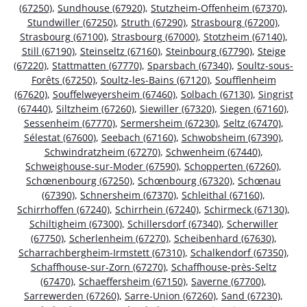
(67250)
,
Sundhouse (67920)
,
Stutzheim-Offenheim (67370)
,
Stundwiller (67250)
,
Struth (67290)
,
Strasbourg (67200)
,
Strasbourg (67100)
,
Strasbourg (67000)
,
Stotzheim (67140)
,
Still (67190)
,
Steinseltz (67160)
,
Steinbourg (67790)
,
Steige
(67220)
,
Stattmatten (67770)
,
Sparsbach (67340)
,
Soultz-sous-
Forêts (67250)
,
Soultz-les-Bains (67120)
,
Soufflenheim
(67620)
,
Souffelweyersheim (67460)
,
Solbach (67130)
,
Singrist
(67440)
,
Siltzheim (67260)
,
Siewiller (67320)
,
Siegen (67160)
,
Sessenheim (67770)
,
Sermersheim (67230)
,
Seltz (67470)
,
Sélestat (67600)
,
Seebach (67160)
,
Schwobsheim (67390)
,
Schwindratzheim (67270)
,
Schwenheim (67440)
,
Schweighouse-sur-Moder (67590)
,
Schopperten (67260)
,
Schœnenbourg (67250)
,
Schœnbourg (67320)
,
Schœnau
(67390)
,
Schnersheim (67370)
,
Schleithal (67160)
,
Schirrhoffen (67240)
,
Schirrhein (67240)
,
Schirmeck (67130)
,
Schiltigheim (67300)
,
Schillersdorf (67340)
,
Scherwiller
(67750)
,
Scherlenheim (67270)
,
Scheibenhard (67630)
,
Scharrachbergheim-Irmstett (67310)
,
Schalkendorf (67350)
,
Schaffhouse-sur-Zorn (67270)
,
Schaffhouse-près-Seltz
(67470)
,
Schaeffersheim (67150)
,
Saverne (67700)
,
Sarrewerden (67260)
,
Sarre-Union (67260)
,
Sand (67230)
,