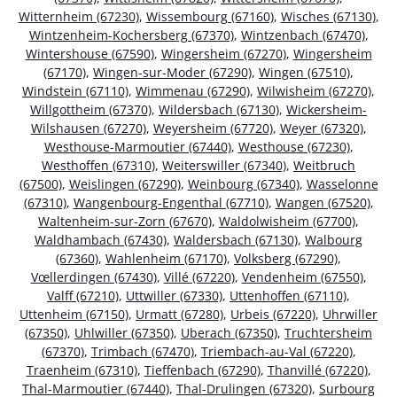
Witternheim (67230)
,
Wissembourg (67160)
,
Wisches (67130)
,
Wintzenheim-Kochersberg (67370)
,
Wintzenbach (67470)
,
Wintershouse (67590)
,
Wingersheim (67270)
,
Wingersheim
(67170)
,
Wingen-sur-Moder (67290)
,
Wingen (67510)
,
Windstein (67110)
,
Wimmenau (67290)
,
Wilwisheim (67270)
,
Willgottheim (67370)
,
Wildersbach (67130)
,
Wickersheim-
Wilshausen (67270)
,
Weyersheim (67720)
,
Weyer (67320)
,
Westhouse-Marmoutier (67440)
,
Westhouse (67230)
,
Westhoffen (67310)
,
Weiterswiller (67340)
,
Weitbruch
(67500)
,
Weislingen (67290)
,
Weinbourg (67340)
,
Wasselonne
(67310)
,
Wangenbourg-Engenthal (67710)
,
Wangen (67520)
,
Waltenheim-sur-Zorn (67670)
,
Waldolwisheim (67700)
,
Waldhambach (67430)
,
Waldersbach (67130)
,
Walbourg
(67360)
,
Wahlenheim (67170)
,
Volksberg (67290)
,
Vœllerdingen (67430)
,
Villé (67220)
,
Vendenheim (67550)
,
Valff (67210)
,
Uttwiller (67330)
,
Uttenhoffen (67110)
,
Uttenheim (67150)
,
Urmatt (67280)
,
Urbeis (67220)
,
Uhrwiller
(67350)
,
Uhlwiller (67350)
,
Uberach (67350)
,
Truchtersheim
(67370)
,
Trimbach (67470)
,
Triembach-au-Val (67220)
,
Traenheim (67310)
,
Tieffenbach (67290)
,
Thanvillé (67220)
,
Thal-Marmoutier (67440)
,
Thal-Drulingen (67320)
,
Surbourg