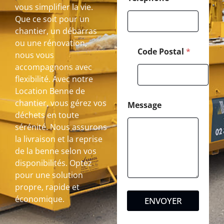
vous simplifier la vie.
Que ce soit pour un
chantier, un débarras
ou une rénovation,
Code Postal
*
nous vous
accompagnons avec
flexibilité. Avec notre
Location Benne de
chantier, vous gérez vos
Message
déchets en toute
sérénité. Nous assurons
la livraison et la reprise
de la benne selon vos
disponibilités. Optez
pour une solution
propre, rapide et
économique.
ENVOYER