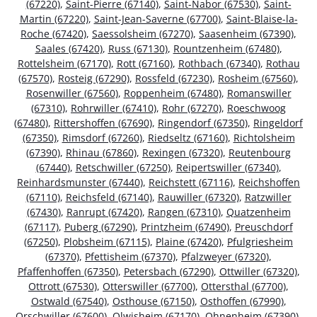
(67220)
,
Saint-Pierre (67140)
,
Saint-Nabor (67530)
,
Saint-
Martin (67220)
,
Saint-Jean-Saverne (67700)
,
Saint-Blaise-la-
Roche (67420)
,
Saessolsheim (67270)
,
Saasenheim (67390)
,
Saales (67420)
,
Russ (67130)
,
Rountzenheim (67480)
,
Rottelsheim (67170)
,
Rott (67160)
,
Rothbach (67340)
,
Rothau
(67570)
,
Rosteig (67290)
,
Rossfeld (67230)
,
Rosheim (67560)
,
Rosenwiller (67560)
,
Roppenheim (67480)
,
Romanswiller
(67310)
,
Rohrwiller (67410)
,
Rohr (67270)
,
Roeschwoog
(67480)
,
Rittershoffen (67690)
,
Ringendorf (67350)
,
Ringeldorf
(67350)
,
Rimsdorf (67260)
,
Riedseltz (67160)
,
Richtolsheim
(67390)
,
Rhinau (67860)
,
Rexingen (67320)
,
Reutenbourg
(67440)
,
Retschwiller (67250)
,
Reipertswiller (67340)
,
Reinhardsmunster (67440)
,
Reichstett (67116)
,
Reichshoffen
(67110)
,
Reichsfeld (67140)
,
Rauwiller (67320)
,
Ratzwiller
(67430)
,
Ranrupt (67420)
,
Rangen (67310)
,
Quatzenheim
(67117)
,
Puberg (67290)
,
Printzheim (67490)
,
Preuschdorf
(67250)
,
Plobsheim (67115)
,
Plaine (67420)
,
Pfulgriesheim
(67370)
,
Pfettisheim (67370)
,
Pfalzweyer (67320)
,
Pfaffenhoffen (67350)
,
Petersbach (67290)
,
Ottwiller (67320)
,
Ottrott (67530)
,
Otterswiller (67700)
,
Ottersthal (67700)
,
Ostwald (67540)
,
Osthouse (67150)
,
Osthoffen (67990)
,
Orschwiller (67600)
,
Olwisheim (67170)
,
Ohnenheim (67390)
,