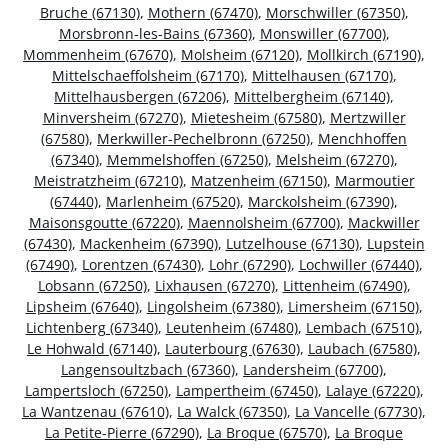
Bruche (67130)
,
Mothern (67470)
,
Morschwiller (67350)
,
Morsbronn-les-Bains (67360)
,
Monswiller (67700)
,
Mommenheim (67670)
,
Molsheim (67120)
,
Mollkirch (67190)
,
Mittelschaeffolsheim (67170)
,
Mittelhausen (67170)
,
Mittelhausbergen (67206)
,
Mittelbergheim (67140)
,
Minversheim (67270)
,
Mietesheim (67580)
,
Mertzwiller
(67580)
,
Merkwiller-Pechelbronn (67250)
,
Menchhoffen
(67340)
,
Memmelshoffen (67250)
,
Melsheim (67270)
,
Meistratzheim (67210)
,
Matzenheim (67150)
,
Marmoutier
(67440)
,
Marlenheim (67520)
,
Marckolsheim (67390)
,
Maisonsgoutte (67220)
,
Maennolsheim (67700)
,
Mackwiller
(67430)
,
Mackenheim (67390)
,
Lutzelhouse (67130)
,
Lupstein
(67490)
,
Lorentzen (67430)
,
Lohr (67290)
,
Lochwiller (67440)
,
Lobsann (67250)
,
Lixhausen (67270)
,
Littenheim (67490)
,
Lipsheim (67640)
,
Lingolsheim (67380)
,
Limersheim (67150)
,
Lichtenberg (67340)
,
Leutenheim (67480)
,
Lembach (67510)
,
Le Hohwald (67140)
,
Lauterbourg (67630)
,
Laubach (67580)
,
Langensoultzbach (67360)
,
Landersheim (67700)
,
Lampertsloch (67250)
,
Lampertheim (67450)
,
Lalaye (67220)
,
La Wantzenau (67610)
,
La Walck (67350)
,
La Vancelle (67730)
,
La Petite-Pierre (67290)
,
La Broque (67570)
,
La Broque