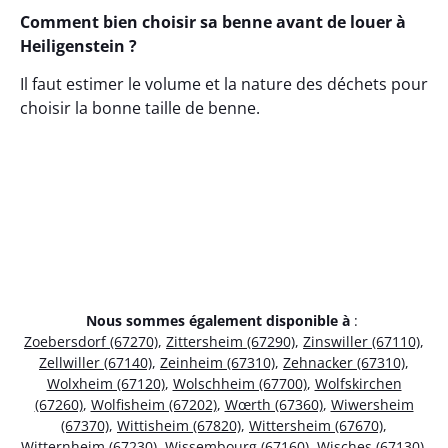
Comment bien choisir sa benne avant de louer à
Heiligenstein ?
Il faut estimer le volume et la nature des déchets pour
choisir la bonne taille de benne.
Nous sommes également disponible à
:
Zoebersdorf (67270)
,
Zittersheim (67290)
,
Zinswiller (67110)
,
Zellwiller (67140)
,
Zeinheim (67310)
,
Zehnacker (67310)
,
Wolxheim (67120)
,
Wolschheim (67700)
,
Wolfskirchen
(67260)
,
Wolfisheim (67202)
,
Wœrth (67360)
,
Wiwersheim
(67370)
,
Wittisheim (67820)
,
Wittersheim (67670)
,
Witternheim (67230)
,
Wissembourg (67160)
,
Wisches (67130)
,