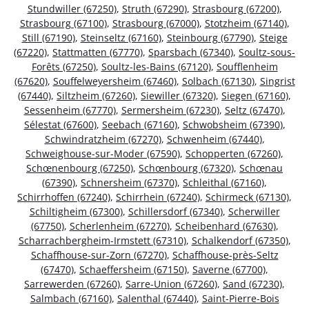
Stundwiller (67250)
,
Struth (67290)
,
Strasbourg (67200)
,
Strasbourg (67100)
,
Strasbourg (67000)
,
Stotzheim (67140)
,
Still (67190)
,
Steinseltz (67160)
,
Steinbourg (67790)
,
Steige
(67220)
,
Stattmatten (67770)
,
Sparsbach (67340)
,
Soultz-sous-
Forêts (67250)
,
Soultz-les-Bains (67120)
,
Soufflenheim
(67620)
,
Souffelweyersheim (67460)
,
Solbach (67130)
,
Singrist
(67440)
,
Siltzheim (67260)
,
Siewiller (67320)
,
Siegen (67160)
,
Sessenheim (67770)
,
Sermersheim (67230)
,
Seltz (67470)
,
Sélestat (67600)
,
Seebach (67160)
,
Schwobsheim (67390)
,
Schwindratzheim (67270)
,
Schwenheim (67440)
,
Schweighouse-sur-Moder (67590)
,
Schopperten (67260)
,
Schœnenbourg (67250)
,
Schœnbourg (67320)
,
Schœnau
(67390)
,
Schnersheim (67370)
,
Schleithal (67160)
,
Schirrhoffen (67240)
,
Schirrhein (67240)
,
Schirmeck (67130)
,
Schiltigheim (67300)
,
Schillersdorf (67340)
,
Scherwiller
(67750)
,
Scherlenheim (67270)
,
Scheibenhard (67630)
,
Scharrachbergheim-Irmstett (67310)
,
Schalkendorf (67350)
,
Schaffhouse-sur-Zorn (67270)
,
Schaffhouse-près-Seltz
(67470)
,
Schaeffersheim (67150)
,
Saverne (67700)
,
Sarrewerden (67260)
,
Sarre-Union (67260)
,
Sand (67230)
,
Salmbach (67160)
,
Salenthal (67440)
,
Saint-Pierre-Bois