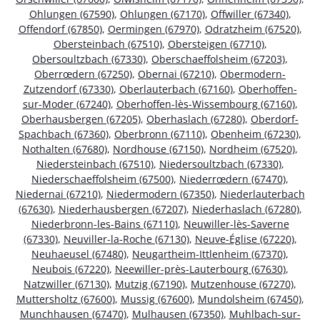
Ohlungen (67590)
,
Ohlungen (67170)
,
Offwiller (67340)
,
Offendorf (67850)
,
Oermingen (67970)
,
Odratzheim (67520)
,
Obersteinbach (67510)
,
Obersteigen (67710)
,
Obersoultzbach (67330)
,
Oberschaeffolsheim (67203)
,
Oberrœdern (67250)
,
Obernai (67210)
,
Obermodern-
Zutzendorf (67330)
,
Oberlauterbach (67160)
,
Oberhoffen-
sur-Moder (67240)
,
Oberhoffen-lès-Wissembourg (67160)
,
Oberhausbergen (67205)
,
Oberhaslach (67280)
,
Oberdorf-
Spachbach (67360)
,
Oberbronn (67110)
,
Obenheim (67230)
,
Nothalten (67680)
,
Nordhouse (67150)
,
Nordheim (67520)
,
Niedersteinbach (67510)
,
Niedersoultzbach (67330)
,
Niederschaeffolsheim (67500)
,
Niederrœdern (67470)
,
Niedernai (67210)
,
Niedermodern (67350)
,
Niederlauterbach
(67630)
,
Niederhausbergen (67207)
,
Niederhaslach (67280)
,
Niederbronn-les-Bains (67110)
,
Neuwiller-lès-Saverne
(67330)
,
Neuviller-la-Roche (67130)
,
Neuve-Église (67220)
,
Neuhaeusel (67480)
,
Neugartheim-Ittlenheim (67370)
,
Neubois (67220)
,
Neewiller-près-Lauterbourg (67630)
,
Natzwiller (67130)
,
Mutzig (67190)
,
Mutzenhouse (67270)
,
Muttersholtz (67600)
,
Mussig (67600)
,
Mundolsheim (67450)
,
Munchhausen (67470)
,
Mulhausen (67350)
,
Muhlbach-sur-