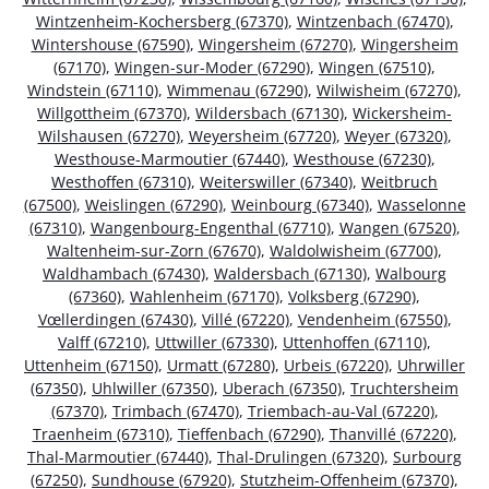
Wintzenheim-Kochersberg (67370)
,
Wintzenbach (67470)
,
Wintershouse (67590)
,
Wingersheim (67270)
,
Wingersheim
(67170)
,
Wingen-sur-Moder (67290)
,
Wingen (67510)
,
Windstein (67110)
,
Wimmenau (67290)
,
Wilwisheim (67270)
,
Willgottheim (67370)
,
Wildersbach (67130)
,
Wickersheim-
Wilshausen (67270)
,
Weyersheim (67720)
,
Weyer (67320)
,
Westhouse-Marmoutier (67440)
,
Westhouse (67230)
,
Westhoffen (67310)
,
Weiterswiller (67340)
,
Weitbruch
(67500)
,
Weislingen (67290)
,
Weinbourg (67340)
,
Wasselonne
(67310)
,
Wangenbourg-Engenthal (67710)
,
Wangen (67520)
,
Waltenheim-sur-Zorn (67670)
,
Waldolwisheim (67700)
,
Waldhambach (67430)
,
Waldersbach (67130)
,
Walbourg
(67360)
,
Wahlenheim (67170)
,
Volksberg (67290)
,
Vœllerdingen (67430)
,
Villé (67220)
,
Vendenheim (67550)
,
Valff (67210)
,
Uttwiller (67330)
,
Uttenhoffen (67110)
,
Uttenheim (67150)
,
Urmatt (67280)
,
Urbeis (67220)
,
Uhrwiller
(67350)
,
Uhlwiller (67350)
,
Uberach (67350)
,
Truchtersheim
(67370)
,
Trimbach (67470)
,
Triembach-au-Val (67220)
,
Traenheim (67310)
,
Tieffenbach (67290)
,
Thanvillé (67220)
,
Thal-Marmoutier (67440)
,
Thal-Drulingen (67320)
,
Surbourg
(67250)
,
Sundhouse (67920)
,
Stutzheim-Offenheim (67370)
,