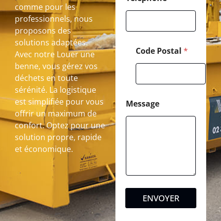
comme pour les
professionnels, nous
proposons des
solutions adaptées.
Code Postal
*
Avec notre Louer une
benne, vous gérez vos
déchets en toute
sérénité. La logistique
est simplifiée pour vous
Message
offrir un maximum de
confort. Optez pour une
solution propre, rapide
et économique.
ENVOYER