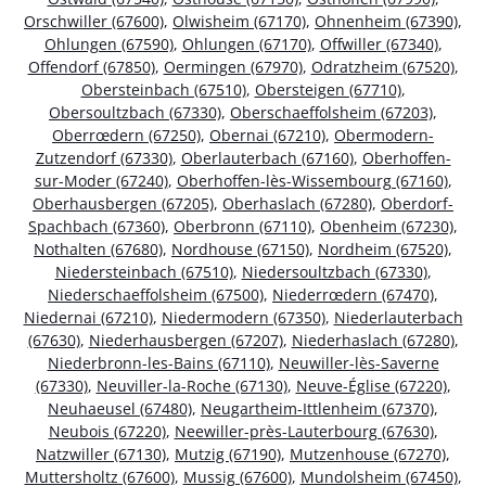
Orschwiller (67600)
,
Olwisheim (67170)
,
Ohnenheim (67390)
,
Ohlungen (67590)
,
Ohlungen (67170)
,
Offwiller (67340)
,
Offendorf (67850)
,
Oermingen (67970)
,
Odratzheim (67520)
,
Obersteinbach (67510)
,
Obersteigen (67710)
,
Obersoultzbach (67330)
,
Oberschaeffolsheim (67203)
,
Oberrœdern (67250)
,
Obernai (67210)
,
Obermodern-
Zutzendorf (67330)
,
Oberlauterbach (67160)
,
Oberhoffen-
sur-Moder (67240)
,
Oberhoffen-lès-Wissembourg (67160)
,
Oberhausbergen (67205)
,
Oberhaslach (67280)
,
Oberdorf-
Spachbach (67360)
,
Oberbronn (67110)
,
Obenheim (67230)
,
Nothalten (67680)
,
Nordhouse (67150)
,
Nordheim (67520)
,
Niedersteinbach (67510)
,
Niedersoultzbach (67330)
,
Niederschaeffolsheim (67500)
,
Niederrœdern (67470)
,
Niedernai (67210)
,
Niedermodern (67350)
,
Niederlauterbach
(67630)
,
Niederhausbergen (67207)
,
Niederhaslach (67280)
,
Niederbronn-les-Bains (67110)
,
Neuwiller-lès-Saverne
(67330)
,
Neuviller-la-Roche (67130)
,
Neuve-Église (67220)
,
Neuhaeusel (67480)
,
Neugartheim-Ittlenheim (67370)
,
Neubois (67220)
,
Neewiller-près-Lauterbourg (67630)
,
Natzwiller (67130)
,
Mutzig (67190)
,
Mutzenhouse (67270)
,
Muttersholtz (67600)
,
Mussig (67600)
,
Mundolsheim (67450)
,