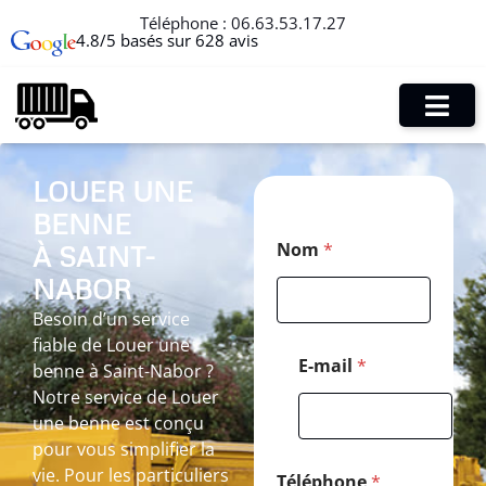
Téléphone :
06.63.53.17.27
4.8/5 basés sur 628 avis
LOUER UNE
BENNE
E
Nom
*
À SAINT-
-
m
NABOR
a
i
Besoin d’un service
l
fiable de Louer une
E
E-mail
*
benne à Saint-Nabor ?
-
Notre service de Louer
m
a
une benne est conçu
i
pour vous simplifier la
l
vie. Pour les particuliers
*
Téléphone
*