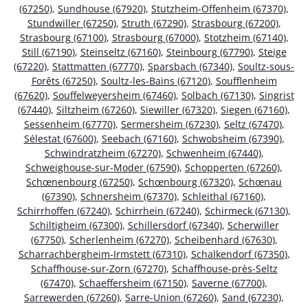
(67250)
,
Sundhouse (67920)
,
Stutzheim-Offenheim (67370)
,
Stundwiller (67250)
,
Struth (67290)
,
Strasbourg (67200)
,
Strasbourg (67100)
,
Strasbourg (67000)
,
Stotzheim (67140)
,
Still (67190)
,
Steinseltz (67160)
,
Steinbourg (67790)
,
Steige
(67220)
,
Stattmatten (67770)
,
Sparsbach (67340)
,
Soultz-sous-
Forêts (67250)
,
Soultz-les-Bains (67120)
,
Soufflenheim
(67620)
,
Souffelweyersheim (67460)
,
Solbach (67130)
,
Singrist
(67440)
,
Siltzheim (67260)
,
Siewiller (67320)
,
Siegen (67160)
,
Sessenheim (67770)
,
Sermersheim (67230)
,
Seltz (67470)
,
Sélestat (67600)
,
Seebach (67160)
,
Schwobsheim (67390)
,
Schwindratzheim (67270)
,
Schwenheim (67440)
,
Schweighouse-sur-Moder (67590)
,
Schopperten (67260)
,
Schœnenbourg (67250)
,
Schœnbourg (67320)
,
Schœnau
(67390)
,
Schnersheim (67370)
,
Schleithal (67160)
,
Schirrhoffen (67240)
,
Schirrhein (67240)
,
Schirmeck (67130)
,
Schiltigheim (67300)
,
Schillersdorf (67340)
,
Scherwiller
(67750)
,
Scherlenheim (67270)
,
Scheibenhard (67630)
,
Scharrachbergheim-Irmstett (67310)
,
Schalkendorf (67350)
,
Schaffhouse-sur-Zorn (67270)
,
Schaffhouse-près-Seltz
(67470)
,
Schaeffersheim (67150)
,
Saverne (67700)
,
Sarrewerden (67260)
,
Sarre-Union (67260)
,
Sand (67230)
,