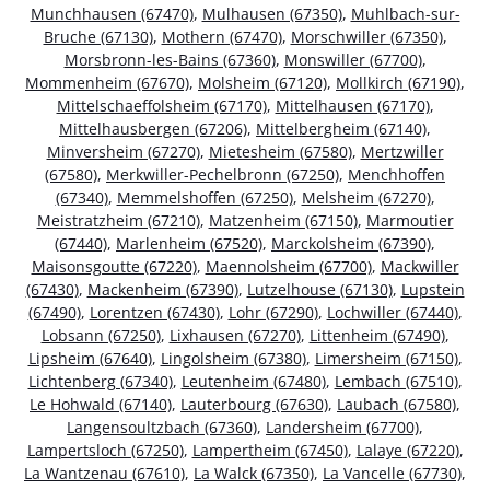
Munchhausen (67470)
,
Mulhausen (67350)
,
Muhlbach-sur-
Bruche (67130)
,
Mothern (67470)
,
Morschwiller (67350)
,
Morsbronn-les-Bains (67360)
,
Monswiller (67700)
,
Mommenheim (67670)
,
Molsheim (67120)
,
Mollkirch (67190)
,
Mittelschaeffolsheim (67170)
,
Mittelhausen (67170)
,
Mittelhausbergen (67206)
,
Mittelbergheim (67140)
,
Minversheim (67270)
,
Mietesheim (67580)
,
Mertzwiller
(67580)
,
Merkwiller-Pechelbronn (67250)
,
Menchhoffen
(67340)
,
Memmelshoffen (67250)
,
Melsheim (67270)
,
Meistratzheim (67210)
,
Matzenheim (67150)
,
Marmoutier
(67440)
,
Marlenheim (67520)
,
Marckolsheim (67390)
,
Maisonsgoutte (67220)
,
Maennolsheim (67700)
,
Mackwiller
(67430)
,
Mackenheim (67390)
,
Lutzelhouse (67130)
,
Lupstein
(67490)
,
Lorentzen (67430)
,
Lohr (67290)
,
Lochwiller (67440)
,
Lobsann (67250)
,
Lixhausen (67270)
,
Littenheim (67490)
,
Lipsheim (67640)
,
Lingolsheim (67380)
,
Limersheim (67150)
,
Lichtenberg (67340)
,
Leutenheim (67480)
,
Lembach (67510)
,
Le Hohwald (67140)
,
Lauterbourg (67630)
,
Laubach (67580)
,
Langensoultzbach (67360)
,
Landersheim (67700)
,
Lampertsloch (67250)
,
Lampertheim (67450)
,
Lalaye (67220)
,
La Wantzenau (67610)
,
La Walck (67350)
,
La Vancelle (67730)
,