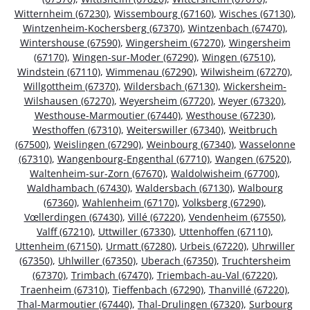
Witternheim (67230)
,
Wissembourg (67160)
,
Wisches (67130)
,
Wintzenheim-Kochersberg (67370)
,
Wintzenbach (67470)
,
Wintershouse (67590)
,
Wingersheim (67270)
,
Wingersheim
(67170)
,
Wingen-sur-Moder (67290)
,
Wingen (67510)
,
Windstein (67110)
,
Wimmenau (67290)
,
Wilwisheim (67270)
,
Willgottheim (67370)
,
Wildersbach (67130)
,
Wickersheim-
Wilshausen (67270)
,
Weyersheim (67720)
,
Weyer (67320)
,
Westhouse-Marmoutier (67440)
,
Westhouse (67230)
,
Westhoffen (67310)
,
Weiterswiller (67340)
,
Weitbruch
(67500)
,
Weislingen (67290)
,
Weinbourg (67340)
,
Wasselonne
(67310)
,
Wangenbourg-Engenthal (67710)
,
Wangen (67520)
,
Waltenheim-sur-Zorn (67670)
,
Waldolwisheim (67700)
,
Waldhambach (67430)
,
Waldersbach (67130)
,
Walbourg
(67360)
,
Wahlenheim (67170)
,
Volksberg (67290)
,
Vœllerdingen (67430)
,
Villé (67220)
,
Vendenheim (67550)
,
Valff (67210)
,
Uttwiller (67330)
,
Uttenhoffen (67110)
,
Uttenheim (67150)
,
Urmatt (67280)
,
Urbeis (67220)
,
Uhrwiller
(67350)
,
Uhlwiller (67350)
,
Uberach (67350)
,
Truchtersheim
(67370)
,
Trimbach (67470)
,
Triembach-au-Val (67220)
,
Traenheim (67310)
,
Tieffenbach (67290)
,
Thanvillé (67220)
,
Thal-Marmoutier (67440)
,
Thal-Drulingen (67320)
,
Surbourg