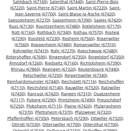
Salmbach (67160)
,
Salenthal (67440)
,
Saint-Pierre-Bois
(67220)
,
Saint-Pierre (67140)
,
Saint-Martin (67220)
,
Saint-
Jean-Saverne (67700)
,
Saint-Blaise-la-Roche (67420)
,
Saessolsheim (67270)
,
Saasenheim (67390)
,
Saales (67420)
,
Russ (67130)
,
Rountzenheim (67480)
,
Rottelsheim (67170)
,
Rott (67160)
,
Rothbach (67340)
,
Rothau (67570)
,
Rosteig
(67290)
,
Rossfeld (67230)
,
Rosheim (67560)
,
Rosenwiller
(67560)
,
Roppenheim (67480)
,
Romanswiller (67310)
,
Rohrwiller (67410)
,
Rohr (67270)
,
Roeschwoog (67480)
,
Rittershoffen (67690)
,
Ringendorf (67350)
,
Ringeldorf (67350)
,
Rimsdorf (67260)
,
Riedseltz (67160)
,
Richtolsheim (67390)
,
Rhinau (67860)
,
Rexingen (67320)
,
Reutenbourg (67440)
,
Retschwiller (67250)
,
Reipertswiller (67340)
,
Reinhardsmunster (67440)
,
Reichstett (67116)
,
Reichshoffen
(67110)
,
Reichsfeld (67140)
,
Rauwiller (67320)
,
Ratzwiller
(67430)
,
Ranrupt (67420)
,
Rangen (67310)
,
Quatzenheim
(67117)
,
Puberg (67290)
,
Printzheim (67490)
,
Preuschdorf
(67250)
,
Plobsheim (67115)
,
Plaine (67420)
,
Pfulgriesheim
(67370)
,
Pfettisheim (67370)
,
Pfalzweyer (67320)
,
Pfaffenhoffen (67350)
,
Petersbach (67290)
,
Ottwiller (67320)
,
Ottrott (67530)
,
Otterswiller (67700)
,
Ottersthal (67700)
,
Ostwald (67540)
,
Osthouse (67150)
,
Osthoffen (67990)
,