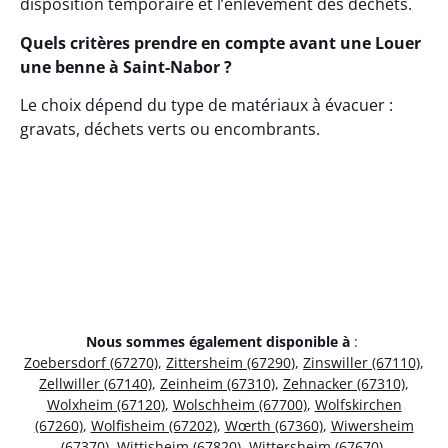
disposition temporaire et l’enlèvement des déchets.
Quels critères prendre en compte avant une Louer
une benne à Saint-Nabor ?
Le choix dépend du type de matériaux à évacuer :
gravats, déchets verts ou encombrants.
Nous sommes également disponible à
:
Zoebersdorf (67270)
,
Zittersheim (67290)
,
Zinswiller (67110)
,
Zellwiller (67140)
,
Zeinheim (67310)
,
Zehnacker (67310)
,
Wolxheim (67120)
,
Wolschheim (67700)
,
Wolfskirchen
(67260)
,
Wolfisheim (67202)
,
Wœrth (67360)
,
Wiwersheim
(67370)
,
Wittisheim (67820)
,
Wittersheim (67670)
,