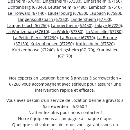
Lipsheim (67640)
,
Lingolsheim (67380)
,
Limersheim (67150)
,
Lichtenberg (67340)
,
Leutenheim (67480)
,
Lembach (67510)
,
Le Hohwald (67140)
,
Lauterbourg (67630)
,
Laubach (67580)
,
Langensoultzbach (67360)
,
Landersheim (67700)
,
Lampertsloch (67250)
,
Lampertheim (67450)
,
Lalaye (67220)
,
La Wantzenau (67610)
,
La Walck (67350)
,
La Vancelle (67730)
,
La Petite-Pierre (67290)
,
La Broque (67570)
,
La Broque
(67130)
,
Kutzenhausen (67250)
,
Kuttolsheim (67520)
,
Kurtzenhouse (67240)
,
Kriegsheim (67170)
,
Krautwiller
(67170)
Nos experts en Location benne à gravats à Sarrewerden –
67260 vous accompagnent avec sérieux pour assurer une
intervention rapide et efficace.
Vous avez besoin d’un service de Location benne à gravats à
Sarrewerden – 67260 ?
N’attendez plus pour nous contacter !
Notre équipe vous accompagne à chaque étape.
Quel que soit votre besoin, nous vous garantissons un