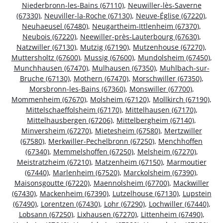
Niederbronn-les-Bains (67110)
,
Neuwiller-lès-Saverne
(67330)
,
Neuviller-la-Roche (67130)
,
Neuve-Église (67220)
,
Neuhaeusel (67480)
,
Neugartheim-Ittlenheim (67370)
,
Neubois (67220)
,
Neewiller-près-Lauterbourg (67630)
,
Natzwiller (67130)
,
Mutzig (67190)
,
Mutzenhouse (67270)
,
Muttersholtz (67600)
,
Mussig (67600)
,
Mundolsheim (67450)
,
Munchhausen (67470)
,
Mulhausen (67350)
,
Muhlbach-sur-
Bruche (67130)
,
Mothern (67470)
,
Morschwiller (67350)
,
Morsbronn-les-Bains (67360)
,
Monswiller (67700)
,
Mommenheim (67670)
,
Molsheim (67120)
,
Mollkirch (67190)
,
Mittelschaeffolsheim (67170)
,
Mittelhausen (67170)
,
Mittelhausbergen (67206)
,
Mittelbergheim (67140)
,
Minversheim (67270)
,
Mietesheim (67580)
,
Mertzwiller
(67580)
,
Merkwiller-Pechelbronn (67250)
,
Menchhoffen
(67340)
,
Memmelshoffen (67250)
,
Melsheim (67270)
,
Meistratzheim (67210)
,
Matzenheim (67150)
,
Marmoutier
(67440)
,
Marlenheim (67520)
,
Marckolsheim (67390)
,
Maisonsgoutte (67220)
,
Maennolsheim (67700)
,
Mackwiller
(67430)
,
Mackenheim (67390)
,
Lutzelhouse (67130)
,
Lupstein
(67490)
,
Lorentzen (67430)
,
Lohr (67290)
,
Lochwiller (67440)
,
Lobsann (67250)
,
Lixhausen (67270)
,
Littenheim (67490)
,