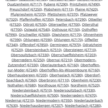
Quatzenheim (67117)
,
Puberg (67290)
,
Printzheim (67490)
,
Preuschdorf (67250)
,
Plobsheim (67115)
,
Plaine (67420)
,
Pfulgriesheim (67370)
,
Pfettisheim (67370)
,
Pfalzweyer
(67320)
,
Pfaffenhoffen (67350)
,
Petersbach (67290)
,
Ottwiller
(67320)
,
Ottrott (67530)
,
Otterswiller (67700)
,
Ottersthal
(67700)
,
Ostwald (67540)
,
Osthouse (67150)
,
Osthoffen
(67990)
,
Orschwiller (67600)
,
Olwisheim (67170)
,
Ohnenheim
(67390)
,
Ohlungen (67590)
,
Ohlungen (67170)
,
Offwiller
(67340)
,
Offendorf (67850)
,
Oermingen (67970)
,
Odratzheim
(67520)
,
Obersteinbach (67510)
,
Obersteigen (67710)
,
Obersoultzbach (67330)
,
Oberschaeffolsheim (67203)
,
Oberrœdern (67250)
,
Obernai (67210)
,
Obermodern-
Zutzendorf (67330)
,
Oberlauterbach (67160)
,
Oberhoffen-
sur-Moder (67240)
,
Oberhoffen-lès-Wissembourg (67160)
,
Oberhausbergen (67205)
,
Oberhaslach (67280)
,
Oberdorf-
Spachbach (67360)
,
Oberbronn (67110)
,
Obenheim (67230)
,
Nothalten (67680)
,
Nordhouse (67150)
,
Nordheim (67520)
,
Niedersteinbach (67510)
,
Niedersoultzbach (67330)
,
Niederschaeffolsheim (67500)
,
Niederrœdern (67470)
,
Niedernai (67210)
,
Niedermodern (67350)
,
Niederlauterbach
(67630)
,
Niederhausbergen (67207)
,
Niederhaslach (67280)
,