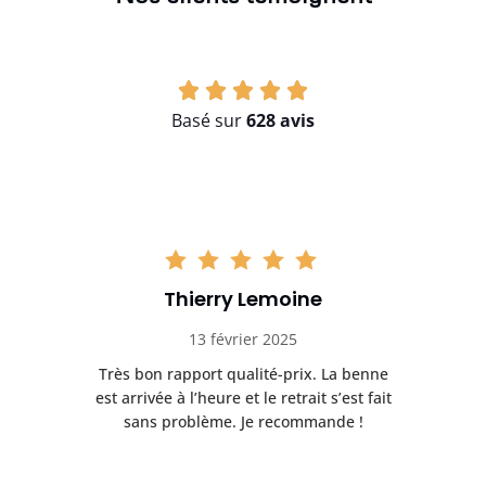
Basé sur
628 avis
Thierry Lemoine
13 février 2025
Très bon rapport qualité-prix. La benne
t
est arrivée à l’heure et le retrait s’est fait
ch
sans problème. Je recommande !