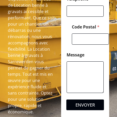
de Location benne à
gravats accessible et
performant. Que ce soit
pour un chantier, un
Code Postal
*
débarras ou une
rénovation, nous vous
accompagnons avec
flexibilité. La Location
Message
benne à gravats à
Sarrewerden vous
permet de gagner du
temps. Tout est mis en
œuvre pour une
expérience fluide et
sans contrainte. Optez
pour une solution
ENVOYER
propre, rapide et
économique.