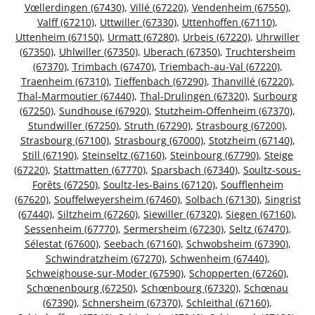
Vœllerdingen (67430)
,
Villé (67220)
,
Vendenheim (67550)
,
Valff (67210)
,
Uttwiller (67330)
,
Uttenhoffen (67110)
,
Uttenheim (67150)
,
Urmatt (67280)
,
Urbeis (67220)
,
Uhrwiller
(67350)
,
Uhlwiller (67350)
,
Uberach (67350)
,
Truchtersheim
(67370)
,
Trimbach (67470)
,
Triembach-au-Val (67220)
,
Traenheim (67310)
,
Tieffenbach (67290)
,
Thanvillé (67220)
,
Thal-Marmoutier (67440)
,
Thal-Drulingen (67320)
,
Surbourg
(67250)
,
Sundhouse (67920)
,
Stutzheim-Offenheim (67370)
,
Stundwiller (67250)
,
Struth (67290)
,
Strasbourg (67200)
,
Strasbourg (67100)
,
Strasbourg (67000)
,
Stotzheim (67140)
,
Still (67190)
,
Steinseltz (67160)
,
Steinbourg (67790)
,
Steige
(67220)
,
Stattmatten (67770)
,
Sparsbach (67340)
,
Soultz-sous-
Forêts (67250)
,
Soultz-les-Bains (67120)
,
Soufflenheim
(67620)
,
Souffelweyersheim (67460)
,
Solbach (67130)
,
Singrist
(67440)
,
Siltzheim (67260)
,
Siewiller (67320)
,
Siegen (67160)
,
Sessenheim (67770)
,
Sermersheim (67230)
,
Seltz (67470)
,
Sélestat (67600)
,
Seebach (67160)
,
Schwobsheim (67390)
,
Schwindratzheim (67270)
,
Schwenheim (67440)
,
Schweighouse-sur-Moder (67590)
,
Schopperten (67260)
,
Schœnenbourg (67250)
,
Schœnbourg (67320)
,
Schœnau
(67390)
,
Schnersheim (67370)
,
Schleithal (67160)
,