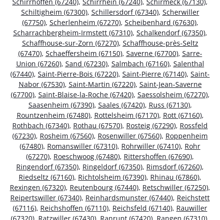
Schirrhoffen (67240)
,
Schirrhein (67240)
,
Schirmeck (67130)
,
Schiltigheim (67300)
,
Schillersdorf (67340)
,
Scherwiller
(67750)
,
Scherlenheim (67270)
,
Scheibenhard (67630)
,
Scharrachbergheim-Irmstett (67310)
,
Schalkendorf (67350)
,
Schaffhouse-sur-Zorn (67270)
,
Schaffhouse-près-Seltz
(67470)
,
Schaeffersheim (67150)
,
Saverne (67700)
,
Sarre-
Union (67260)
,
Sand (67230)
,
Salmbach (67160)
,
Salenthal
(67440)
,
Saint-Pierre-Bois (67220)
,
Saint-Pierre (67140)
,
Saint-
Nabor (67530)
,
Saint-Martin (67220)
,
Saint-Jean-Saverne
(67700)
,
Saint-Blaise-la-Roche (67420)
,
Saessolsheim (67270)
,
Saasenheim (67390)
,
Saales (67420)
,
Russ (67130)
,
Rountzenheim (67480)
,
Rottelsheim (67170)
,
Rott (67160)
,
Rothbach (67340)
,
Rothau (67570)
,
Rosteig (67290)
,
Rossfeld
(67230)
,
Rosheim (67560)
,
Rosenwiller (67560)
,
Roppenheim
(67480)
,
Romanswiller (67310)
,
Rohrwiller (67410)
,
Rohr
(67270)
,
Roeschwoog (67480)
,
Rittershoffen (67690)
,
Ringendorf (67350)
,
Ringeldorf (67350)
,
Rimsdorf (67260)
,
Riedseltz (67160)
,
Richtolsheim (67390)
,
Rhinau (67860)
,
Rexingen (67320)
,
Reutenbourg (67440)
,
Retschwiller (67250)
,
Reipertswiller (67340)
,
Reinhardsmunster (67440)
,
Reichstett
(67116)
,
Reichshoffen (67110)
,
Reichsfeld (67140)
,
Rauwiller
(67320)
,
Ratzwiller (67430)
,
Ranrupt (67420)
,
Rangen (67310)
,