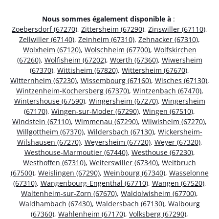
Nous sommes également disponible à
:
Zoebersdorf (67270)
,
Zittersheim (67290)
,
Zinswiller (67110)
,
Zellwiller (67140)
,
Zeinheim (67310)
,
Zehnacker (67310)
,
Wolxheim (67120)
,
Wolschheim (67700)
,
Wolfskirchen
(67260)
,
Wolfisheim (67202)
,
Wœrth (67360)
,
Wiwersheim
(67370)
,
Wittisheim (67820)
,
Wittersheim (67670)
,
Witternheim (67230)
,
Wissembourg (67160)
,
Wisches (67130)
,
Wintzenheim-Kochersberg (67370)
,
Wintzenbach (67470)
,
Wintershouse (67590)
,
Wingersheim (67270)
,
Wingersheim
(67170)
,
Wingen-sur-Moder (67290)
,
Wingen (67510)
,
Windstein (67110)
,
Wimmenau (67290)
,
Wilwisheim (67270)
,
Willgottheim (67370)
,
Wildersbach (67130)
,
Wickersheim-
Wilshausen (67270)
,
Weyersheim (67720)
,
Weyer (67320)
,
Westhouse-Marmoutier (67440)
,
Westhouse (67230)
,
Westhoffen (67310)
,
Weiterswiller (67340)
,
Weitbruch
(67500)
,
Weislingen (67290)
,
Weinbourg (67340)
,
Wasselonne
(67310)
,
Wangenbourg-Engenthal (67710)
,
Wangen (67520)
,
Waltenheim-sur-Zorn (67670)
,
Waldolwisheim (67700)
,
Waldhambach (67430)
,
Waldersbach (67130)
,
Walbourg
(67360)
,
Wahlenheim (67170)
,
Volksberg (67290)
,