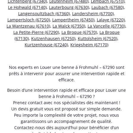
Lichtenberg (67340)
,
Leutenheim (67480)
,
Lembach (67510)
,
Le Hohwald (67140)
,
Lauterbourg (67630)
,
Laubach (67580)
,
Langensoultzbach (67360)
,
Landersheim (67700)
,
Lampertsloch (67250)
,
Lampertheim (67450)
,
Lalaye (67220)
,
La Wantzenau (67610)
,
La Walck (67350)
,
La Vancelle (67730)
,
La Petite-Pierre (67290)
,
La Broque (67570)
,
La Broque
(67130)
,
Kutzenhausen (67250)
,
Kuttolsheim (67520)
,
Kurtzenhouse (67240)
,
Kriegsheim (67170)
Nos experts en Louer une benne à Frohmuhl – 67290 sont
prêts à intervenir pour assurer une intervention rapide et
efficace.
Besoin d’une intervention rapide et efficace pour Louer une
benne à Frohmuhl – 67290 ?
Prenez contact avec nos spécialistes dès maintenant !
Un devis gratuit vous est proposé sur simple demande.
Peu importe la complexité de votre projet, nous vous
garantissons un accompagnement de qualité.
Contactez-nous dès aujourd’hui pour bénéficier d’un