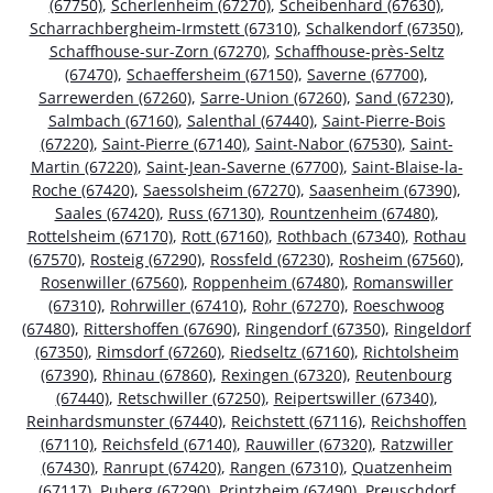
(67750)
,
Scherlenheim (67270)
,
Scheibenhard (67630)
,
Scharrachbergheim-Irmstett (67310)
,
Schalkendorf (67350)
,
Schaffhouse-sur-Zorn (67270)
,
Schaffhouse-près-Seltz
(67470)
,
Schaeffersheim (67150)
,
Saverne (67700)
,
Sarrewerden (67260)
,
Sarre-Union (67260)
,
Sand (67230)
,
Salmbach (67160)
,
Salenthal (67440)
,
Saint-Pierre-Bois
(67220)
,
Saint-Pierre (67140)
,
Saint-Nabor (67530)
,
Saint-
Martin (67220)
,
Saint-Jean-Saverne (67700)
,
Saint-Blaise-la-
Roche (67420)
,
Saessolsheim (67270)
,
Saasenheim (67390)
,
Saales (67420)
,
Russ (67130)
,
Rountzenheim (67480)
,
Rottelsheim (67170)
,
Rott (67160)
,
Rothbach (67340)
,
Rothau
(67570)
,
Rosteig (67290)
,
Rossfeld (67230)
,
Rosheim (67560)
,
Rosenwiller (67560)
,
Roppenheim (67480)
,
Romanswiller
(67310)
,
Rohrwiller (67410)
,
Rohr (67270)
,
Roeschwoog
(67480)
,
Rittershoffen (67690)
,
Ringendorf (67350)
,
Ringeldorf
(67350)
,
Rimsdorf (67260)
,
Riedseltz (67160)
,
Richtolsheim
(67390)
,
Rhinau (67860)
,
Rexingen (67320)
,
Reutenbourg
(67440)
,
Retschwiller (67250)
,
Reipertswiller (67340)
,
Reinhardsmunster (67440)
,
Reichstett (67116)
,
Reichshoffen
(67110)
,
Reichsfeld (67140)
,
Rauwiller (67320)
,
Ratzwiller
(67430)
,
Ranrupt (67420)
,
Rangen (67310)
,
Quatzenheim
(67117)
,
Puberg (67290)
,
Printzheim (67490)
,
Preuschdorf