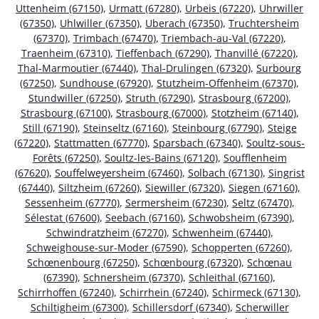
Uttenheim (67150)
,
Urmatt (67280)
,
Urbeis (67220)
,
Uhrwiller
(67350)
,
Uhlwiller (67350)
,
Uberach (67350)
,
Truchtersheim
(67370)
,
Trimbach (67470)
,
Triembach-au-Val (67220)
,
Traenheim (67310)
,
Tieffenbach (67290)
,
Thanvillé (67220)
,
Thal-Marmoutier (67440)
,
Thal-Drulingen (67320)
,
Surbourg
(67250)
,
Sundhouse (67920)
,
Stutzheim-Offenheim (67370)
,
Stundwiller (67250)
,
Struth (67290)
,
Strasbourg (67200)
,
Strasbourg (67100)
,
Strasbourg (67000)
,
Stotzheim (67140)
,
Still (67190)
,
Steinseltz (67160)
,
Steinbourg (67790)
,
Steige
(67220)
,
Stattmatten (67770)
,
Sparsbach (67340)
,
Soultz-sous-
Forêts (67250)
,
Soultz-les-Bains (67120)
,
Soufflenheim
(67620)
,
Souffelweyersheim (67460)
,
Solbach (67130)
,
Singrist
(67440)
,
Siltzheim (67260)
,
Siewiller (67320)
,
Siegen (67160)
,
Sessenheim (67770)
,
Sermersheim (67230)
,
Seltz (67470)
,
Sélestat (67600)
,
Seebach (67160)
,
Schwobsheim (67390)
,
Schwindratzheim (67270)
,
Schwenheim (67440)
,
Schweighouse-sur-Moder (67590)
,
Schopperten (67260)
,
Schœnenbourg (67250)
,
Schœnbourg (67320)
,
Schœnau
(67390)
,
Schnersheim (67370)
,
Schleithal (67160)
,
Schirrhoffen (67240)
,
Schirrhein (67240)
,
Schirmeck (67130)
,
Schiltigheim (67300)
,
Schillersdorf (67340)
,
Scherwiller