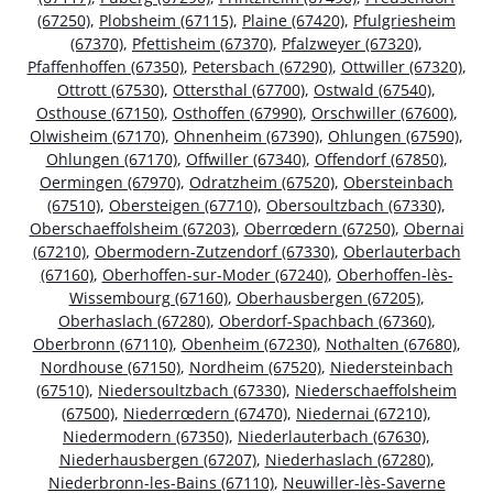
(67250)
,
Plobsheim (67115)
,
Plaine (67420)
,
Pfulgriesheim
(67370)
,
Pfettisheim (67370)
,
Pfalzweyer (67320)
,
Pfaffenhoffen (67350)
,
Petersbach (67290)
,
Ottwiller (67320)
,
Ottrott (67530)
,
Ottersthal (67700)
,
Ostwald (67540)
,
Osthouse (67150)
,
Osthoffen (67990)
,
Orschwiller (67600)
,
Olwisheim (67170)
,
Ohnenheim (67390)
,
Ohlungen (67590)
,
Ohlungen (67170)
,
Offwiller (67340)
,
Offendorf (67850)
,
Oermingen (67970)
,
Odratzheim (67520)
,
Obersteinbach
(67510)
,
Obersteigen (67710)
,
Obersoultzbach (67330)
,
Oberschaeffolsheim (67203)
,
Oberrœdern (67250)
,
Obernai
(67210)
,
Obermodern-Zutzendorf (67330)
,
Oberlauterbach
(67160)
,
Oberhoffen-sur-Moder (67240)
,
Oberhoffen-lès-
Wissembourg (67160)
,
Oberhausbergen (67205)
,
Oberhaslach (67280)
,
Oberdorf-Spachbach (67360)
,
Oberbronn (67110)
,
Obenheim (67230)
,
Nothalten (67680)
,
Nordhouse (67150)
,
Nordheim (67520)
,
Niedersteinbach
(67510)
,
Niedersoultzbach (67330)
,
Niederschaeffolsheim
(67500)
,
Niederrœdern (67470)
,
Niedernai (67210)
,
Niedermodern (67350)
,
Niederlauterbach (67630)
,
Niederhausbergen (67207)
,
Niederhaslach (67280)
,
Niederbronn-les-Bains (67110)
,
Neuwiller-lès-Saverne