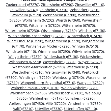
Zoebersdorf (67270)
,
Zittersheim (67290)
,
Zinswiller (67110)
,
Zellwiller (67140)
,
Zeinheim (67310)
,
Zehnacker (67310)
,
Wolxheim (67120)
,
Wolschheim (67700)
,
Wolfskirchen
(67260)
,
Wolfisheim (67202)
,
Wœrth (67360)
,
Wiwersheim
(67370)
,
Wittisheim (67820)
,
Wittersheim (67670)
,
Witternheim (67230)
,
Wissembourg (67160)
,
Wisches (67130)
,
Wintzenheim-Kochersberg (67370)
,
Wintzenbach (67470)
,
Wintershouse (67590)
,
Wingersheim (67270)
,
Wingersheim
(67170)
,
Wingen-sur-Moder (67290)
,
Wingen (67510)
,
Windstein (67110)
,
Wimmenau (67290)
,
Wilwisheim (67270)
,
Willgottheim (67370)
,
Wildersbach (67130)
,
Wickersheim-
Wilshausen (67270)
,
Weyersheim (67720)
,
Weyer (67320)
,
Westhouse-Marmoutier (67440)
,
Westhouse (67230)
,
Westhoffen (67310)
,
Weiterswiller (67340)
,
Weitbruch
(67500)
,
Weislingen (67290)
,
Weinbourg (67340)
,
Wasselonne
(67310)
,
Wangenbourg-Engenthal (67710)
,
Wangen (67520)
,
Waltenheim-sur-Zorn (67670)
,
Waldolwisheim (67700)
,
Waldhambach (67430)
,
Waldersbach (67130)
,
Walbourg
(67360)
,
Wahlenheim (67170)
,
Volksberg (67290)
,
Vœllerdingen (67430)
,
Villé (67220)
,
Vendenheim (67550)
,
Valff (67210)
,
Uttwiller (67330)
,
Uttenhoffen (67110)
,