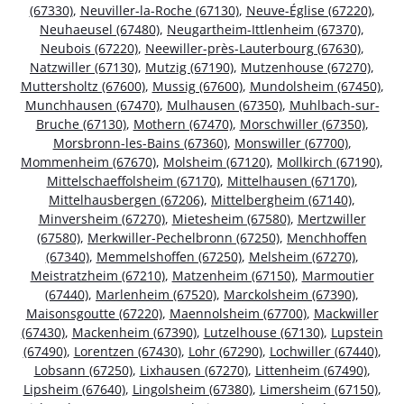
(67330)
,
Neuviller-la-Roche (67130)
,
Neuve-Église (67220)
,
Neuhaeusel (67480)
,
Neugartheim-Ittlenheim (67370)
,
Neubois (67220)
,
Neewiller-près-Lauterbourg (67630)
,
Natzwiller (67130)
,
Mutzig (67190)
,
Mutzenhouse (67270)
,
Muttersholtz (67600)
,
Mussig (67600)
,
Mundolsheim (67450)
,
Munchhausen (67470)
,
Mulhausen (67350)
,
Muhlbach-sur-
Bruche (67130)
,
Mothern (67470)
,
Morschwiller (67350)
,
Morsbronn-les-Bains (67360)
,
Monswiller (67700)
,
Mommenheim (67670)
,
Molsheim (67120)
,
Mollkirch (67190)
,
Mittelschaeffolsheim (67170)
,
Mittelhausen (67170)
,
Mittelhausbergen (67206)
,
Mittelbergheim (67140)
,
Minversheim (67270)
,
Mietesheim (67580)
,
Mertzwiller
(67580)
,
Merkwiller-Pechelbronn (67250)
,
Menchhoffen
(67340)
,
Memmelshoffen (67250)
,
Melsheim (67270)
,
Meistratzheim (67210)
,
Matzenheim (67150)
,
Marmoutier
(67440)
,
Marlenheim (67520)
,
Marckolsheim (67390)
,
Maisonsgoutte (67220)
,
Maennolsheim (67700)
,
Mackwiller
(67430)
,
Mackenheim (67390)
,
Lutzelhouse (67130)
,
Lupstein
(67490)
,
Lorentzen (67430)
,
Lohr (67290)
,
Lochwiller (67440)
,
Lobsann (67250)
,
Lixhausen (67270)
,
Littenheim (67490)
,
Lipsheim (67640)
,
Lingolsheim (67380)
,
Limersheim (67150)
,