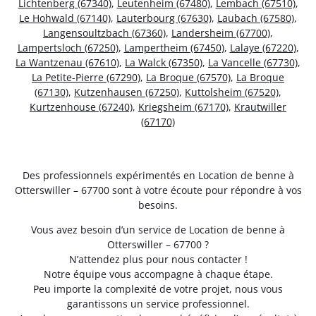
Lichtenberg (67340)
,
Leutenheim (67480)
,
Lembach (67510)
,
Le Hohwald (67140)
,
Lauterbourg (67630)
,
Laubach (67580)
,
Langensoultzbach (67360)
,
Landersheim (67700)
,
Lampertsloch (67250)
,
Lampertheim (67450)
,
Lalaye (67220)
,
La Wantzenau (67610)
,
La Walck (67350)
,
La Vancelle (67730)
,
La Petite-Pierre (67290)
,
La Broque (67570)
,
La Broque
(67130)
,
Kutzenhausen (67250)
,
Kuttolsheim (67520)
,
Kurtzenhouse (67240)
,
Kriegsheim (67170)
,
Krautwiller
(67170)
Des professionnels expérimentés en Location de benne à
Otterswiller – 67700 sont à votre écoute pour répondre à vos
besoins.
Vous avez besoin d’un service de Location de benne à
Otterswiller – 67700 ?
N’attendez plus pour nous contacter !
Notre équipe vous accompagne à chaque étape.
Peu importe la complexité de votre projet, nous vous
garantissons un service professionnel.