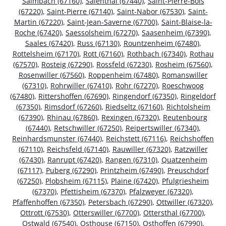
Salmbach (67160)
,
Salenthal (67440)
,
Saint-Pierre-Bois
(67220)
,
Saint-Pierre (67140)
,
Saint-Nabor (67530)
,
Saint-
Martin (67220)
,
Saint-Jean-Saverne (67700)
,
Saint-Blaise-la-
Roche (67420)
,
Saessolsheim (67270)
,
Saasenheim (67390)
,
Saales (67420)
,
Russ (67130)
,
Rountzenheim (67480)
,
Rottelsheim (67170)
,
Rott (67160)
,
Rothbach (67340)
,
Rothau
(67570)
,
Rosteig (67290)
,
Rossfeld (67230)
,
Rosheim (67560)
,
Rosenwiller (67560)
,
Roppenheim (67480)
,
Romanswiller
(67310)
,
Rohrwiller (67410)
,
Rohr (67270)
,
Roeschwoog
(67480)
,
Rittershoffen (67690)
,
Ringendorf (67350)
,
Ringeldorf
(67350)
,
Rimsdorf (67260)
,
Riedseltz (67160)
,
Richtolsheim
(67390)
,
Rhinau (67860)
,
Rexingen (67320)
,
Reutenbourg
(67440)
,
Retschwiller (67250)
,
Reipertswiller (67340)
,
Reinhardsmunster (67440)
,
Reichstett (67116)
,
Reichshoffen
(67110)
,
Reichsfeld (67140)
,
Rauwiller (67320)
,
Ratzwiller
(67430)
,
Ranrupt (67420)
,
Rangen (67310)
,
Quatzenheim
(67117)
,
Puberg (67290)
,
Printzheim (67490)
,
Preuschdorf
(67250)
,
Plobsheim (67115)
,
Plaine (67420)
,
Pfulgriesheim
(67370)
,
Pfettisheim (67370)
,
Pfalzweyer (67320)
,
Pfaffenhoffen (67350)
,
Petersbach (67290)
,
Ottwiller (67320)
,
Ottrott (67530)
,
Otterswiller (67700)
,
Ottersthal (67700)
,
Ostwald (67540)
,
Osthouse (67150)
,
Osthoffen (67990)
,