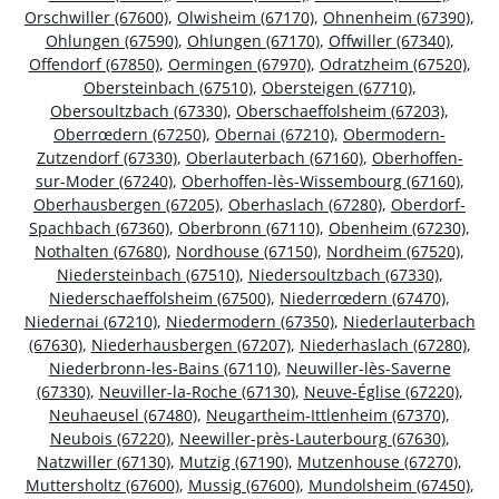
Orschwiller (67600)
,
Olwisheim (67170)
,
Ohnenheim (67390)
,
Ohlungen (67590)
,
Ohlungen (67170)
,
Offwiller (67340)
,
Offendorf (67850)
,
Oermingen (67970)
,
Odratzheim (67520)
,
Obersteinbach (67510)
,
Obersteigen (67710)
,
Obersoultzbach (67330)
,
Oberschaeffolsheim (67203)
,
Oberrœdern (67250)
,
Obernai (67210)
,
Obermodern-
Zutzendorf (67330)
,
Oberlauterbach (67160)
,
Oberhoffen-
sur-Moder (67240)
,
Oberhoffen-lès-Wissembourg (67160)
,
Oberhausbergen (67205)
,
Oberhaslach (67280)
,
Oberdorf-
Spachbach (67360)
,
Oberbronn (67110)
,
Obenheim (67230)
,
Nothalten (67680)
,
Nordhouse (67150)
,
Nordheim (67520)
,
Niedersteinbach (67510)
,
Niedersoultzbach (67330)
,
Niederschaeffolsheim (67500)
,
Niederrœdern (67470)
,
Niedernai (67210)
,
Niedermodern (67350)
,
Niederlauterbach
(67630)
,
Niederhausbergen (67207)
,
Niederhaslach (67280)
,
Niederbronn-les-Bains (67110)
,
Neuwiller-lès-Saverne
(67330)
,
Neuviller-la-Roche (67130)
,
Neuve-Église (67220)
,
Neuhaeusel (67480)
,
Neugartheim-Ittlenheim (67370)
,
Neubois (67220)
,
Neewiller-près-Lauterbourg (67630)
,
Natzwiller (67130)
,
Mutzig (67190)
,
Mutzenhouse (67270)
,
Muttersholtz (67600)
,
Mussig (67600)
,
Mundolsheim (67450)
,