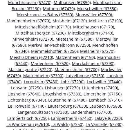
Munchhausen (67470)
,
Mulhausen (67350)
,
Muhlbach-sur-
Bruche (67130)
,
Mothern (67470)
,
Morschwiller (67350)
,
Morsbronn-les-Bains (67360)
,
Monswiller (67700)
,
Mommenheim (67670)
,
Molsheim (67120)
,
Mollkirch (67190)
,
Mittelschaeffolsheim (67170)
,
Mittelhausen (67170)
,
Mittelhausbergen (67206)
,
Mittelbergheim (67140)
,
Minversheim (67270)
,
Mietesheim (67580)
,
Mertzwiller
(67580)
,
Merkwiller-Pechelbronn (67250)
,
Menchhoffen
(67340)
,
Memmelshoffen (67250)
,
Melsheim (67270)
,
Meistratzheim (67210)
,
Matzenheim (67150)
,
Marmoutier
(67440)
,
Marlenheim (67520)
,
Marckolsheim (67390)
,
Maisonsgoutte (67220)
,
Maennolsheim (67700)
,
Mackwiller
(67430)
,
Mackenheim (67390)
,
Lutzelhouse (67130)
,
Lupstein
(67490)
,
Lorentzen (67430)
,
Lohr (67290)
,
Lochwiller (67440)
,
Lobsann (67250)
,
Lixhausen (67270)
,
Littenheim (67490)
,
Lipsheim (67640)
,
Lingolsheim (67380)
,
Limersheim (67150)
,
Lichtenberg (67340)
,
Leutenheim (67480)
,
Lembach (67510)
,
Le Hohwald (67140)
,
Lauterbourg (67630)
,
Laubach (67580)
,
Langensoultzbach (67360)
,
Landersheim (67700)
,
Lampertsloch (67250)
,
Lampertheim (67450)
,
Lalaye (67220)
,
La Wantzenau (67610)
,
La Walck (67350)
,
La Vancelle (67730)
,