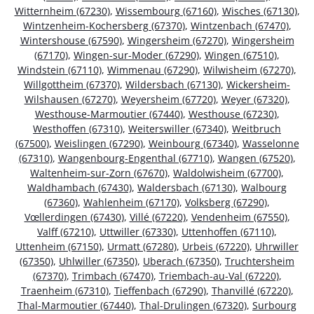
Witternheim (67230)
,
Wissembourg (67160)
,
Wisches (67130)
,
Wintzenheim-Kochersberg (67370)
,
Wintzenbach (67470)
,
Wintershouse (67590)
,
Wingersheim (67270)
,
Wingersheim
(67170)
,
Wingen-sur-Moder (67290)
,
Wingen (67510)
,
Windstein (67110)
,
Wimmenau (67290)
,
Wilwisheim (67270)
,
Willgottheim (67370)
,
Wildersbach (67130)
,
Wickersheim-
Wilshausen (67270)
,
Weyersheim (67720)
,
Weyer (67320)
,
Westhouse-Marmoutier (67440)
,
Westhouse (67230)
,
Westhoffen (67310)
,
Weiterswiller (67340)
,
Weitbruch
(67500)
,
Weislingen (67290)
,
Weinbourg (67340)
,
Wasselonne
(67310)
,
Wangenbourg-Engenthal (67710)
,
Wangen (67520)
,
Waltenheim-sur-Zorn (67670)
,
Waldolwisheim (67700)
,
Waldhambach (67430)
,
Waldersbach (67130)
,
Walbourg
(67360)
,
Wahlenheim (67170)
,
Volksberg (67290)
,
Vœllerdingen (67430)
,
Villé (67220)
,
Vendenheim (67550)
,
Valff (67210)
,
Uttwiller (67330)
,
Uttenhoffen (67110)
,
Uttenheim (67150)
,
Urmatt (67280)
,
Urbeis (67220)
,
Uhrwiller
(67350)
,
Uhlwiller (67350)
,
Uberach (67350)
,
Truchtersheim
(67370)
,
Trimbach (67470)
,
Triembach-au-Val (67220)
,
Traenheim (67310)
,
Tieffenbach (67290)
,
Thanvillé (67220)
,
Thal-Marmoutier (67440)
,
Thal-Drulingen (67320)
,
Surbourg