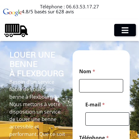
Téléphone :
06.63.53.17.27
4.8/5 basés sur 628 avis
LOUER UNE
BENNE
T
Nom
*
À FLEXBOURG
é
l
Besoin d’un service
é
fiable de Louer une
p
h
benne à Flexbourg ?
o
Nous mettons à votre
E-mail
*
n
disposition un service
e
de Louer une benne
*
P
accessible et
o
performant. Que ce soit
s
Téléphone
*