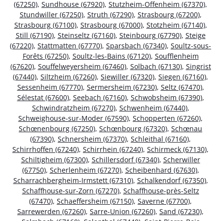
(67250)
,
Sundhouse (67920)
,
Stutzheim-Offenheim (67370)
,
Stundwiller (67250)
,
Struth (67290)
,
Strasbourg (67200)
,
Strasbourg (67100)
,
Strasbourg (67000)
,
Stotzheim (67140)
,
Still (67190)
,
Steinseltz (67160)
,
Steinbourg (67790)
,
Steige
(67220)
,
Stattmatten (67770)
,
Sparsbach (67340)
,
Soultz-sous-
Forêts (67250)
,
Soultz-les-Bains (67120)
,
Soufflenheim
(67620)
,
Souffelweyersheim (67460)
,
Solbach (67130)
,
Singrist
(67440)
,
Siltzheim (67260)
,
Siewiller (67320)
,
Siegen (67160)
,
Sessenheim (67770)
,
Sermersheim (67230)
,
Seltz (67470)
,
Sélestat (67600)
,
Seebach (67160)
,
Schwobsheim (67390)
,
Schwindratzheim (67270)
,
Schwenheim (67440)
,
Schweighouse-sur-Moder (67590)
,
Schopperten (67260)
,
Schœnenbourg (67250)
,
Schœnbourg (67320)
,
Schœnau
(67390)
,
Schnersheim (67370)
,
Schleithal (67160)
,
Schirrhoffen (67240)
,
Schirrhein (67240)
,
Schirmeck (67130)
,
Schiltigheim (67300)
,
Schillersdorf (67340)
,
Scherwiller
(67750)
,
Scherlenheim (67270)
,
Scheibenhard (67630)
,
Scharrachbergheim-Irmstett (67310)
,
Schalkendorf (67350)
,
Schaffhouse-sur-Zorn (67270)
,
Schaffhouse-près-Seltz
(67470)
,
Schaeffersheim (67150)
,
Saverne (67700)
,
Sarrewerden (67260)
,
Sarre-Union (67260)
,
Sand (67230)
,