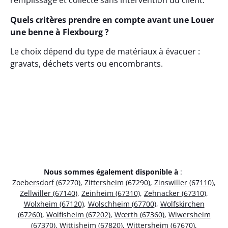
remplissage et collecte sans intervention du client.
Quels critères prendre en compte avant une Louer
une benne à Flexbourg ?
Le choix dépend du type de matériaux à évacuer :
gravats, déchets verts ou encombrants.
Nous sommes également disponible à
:
Zoebersdorf (67270)
,
Zittersheim (67290)
,
Zinswiller (67110)
,
Zellwiller (67140)
,
Zeinheim (67310)
,
Zehnacker (67310)
,
Wolxheim (67120)
,
Wolschheim (67700)
,
Wolfskirchen
(67260)
,
Wolfisheim (67202)
,
Wœrth (67360)
,
Wiwersheim
(67370)
,
Wittisheim (67820)
,
Wittersheim (67670)
,