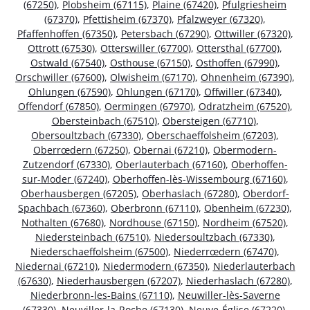
(67250)
,
Plobsheim (67115)
,
Plaine (67420)
,
Pfulgriesheim
(67370)
,
Pfettisheim (67370)
,
Pfalzweyer (67320)
,
Pfaffenhoffen (67350)
,
Petersbach (67290)
,
Ottwiller (67320)
,
Ottrott (67530)
,
Otterswiller (67700)
,
Ottersthal (67700)
,
Ostwald (67540)
,
Osthouse (67150)
,
Osthoffen (67990)
,
Orschwiller (67600)
,
Olwisheim (67170)
,
Ohnenheim (67390)
,
Ohlungen (67590)
,
Ohlungen (67170)
,
Offwiller (67340)
,
Offendorf (67850)
,
Oermingen (67970)
,
Odratzheim (67520)
,
Obersteinbach (67510)
,
Obersteigen (67710)
,
Obersoultzbach (67330)
,
Oberschaeffolsheim (67203)
,
Oberrœdern (67250)
,
Obernai (67210)
,
Obermodern-
Zutzendorf (67330)
,
Oberlauterbach (67160)
,
Oberhoffen-
sur-Moder (67240)
,
Oberhoffen-lès-Wissembourg (67160)
,
Oberhausbergen (67205)
,
Oberhaslach (67280)
,
Oberdorf-
Spachbach (67360)
,
Oberbronn (67110)
,
Obenheim (67230)
,
Nothalten (67680)
,
Nordhouse (67150)
,
Nordheim (67520)
,
Niedersteinbach (67510)
,
Niedersoultzbach (67330)
,
Niederschaeffolsheim (67500)
,
Niederrœdern (67470)
,
Niedernai (67210)
,
Niedermodern (67350)
,
Niederlauterbach
(67630)
,
Niederhausbergen (67207)
,
Niederhaslach (67280)
,
Niederbronn-les-Bains (67110)
,
Neuwiller-lès-Saverne
(67330)
,
Neuviller-la-Roche (67130)
,
Neuve-Église (67220)
,