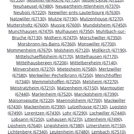
Neuhaeusel (67480)
,
Neugartheim-Ittlenheim (67370)
,
Neubois (67220)
,
Neewiller-près-Lauterbourg (67630)
,
Natzwiller (67130)
,
Mutzig (67190)
,
Mutzenhouse (67270)
,
Muttersholtz (67600)
,
Mussig (67600)
,
Mundolsheim (67450)
,
Munchhausen (67470)
,
Mulhausen (67350)
,
Muhlbach-sur-
Bruche (67130)
,
Mothern (67470)
,
Morschwiller (67350)
,
Morsbronn-les-Bains (67360)
,
Monswiller (67700)
,
Mommenheim (67670)
,
Molsheim (67120)
,
Mollkirch (67190)
,
Mittelschaeffolsheim (67170)
,
Mittelhausen (67170)
,
Mittelhausbergen (67206)
,
Mittelbergheim (67140)
,
Minversheim (67270)
,
Mietesheim (67580)
,
Mertzwiller
(67580)
,
Merkwiller-Pechelbronn (67250)
,
Menchhoffen
(67340)
,
Memmelshoffen (67250)
,
Melsheim (67270)
,
Meistratzheim (67210)
,
Matzenheim (67150)
,
Marmoutier
(67440)
,
Marlenheim (67520)
,
Marckolsheim (67390)
,
Maisonsgoutte (67220)
,
Maennolsheim (67700)
,
Mackwiller
(67430)
,
Mackenheim (67390)
,
Lutzelhouse (67130)
,
Lupstein
(67490)
,
Lorentzen (67430)
,
Lohr (67290)
,
Lochwiller (67440)
,
Lobsann (67250)
,
Lixhausen (67270)
,
Littenheim (67490)
,
Lipsheim (67640)
,
Lingolsheim (67380)
,
Limersheim (67150)
,
Lichtenberg (67340)
,
Leutenheim (67480)
,
Lembach (67510)
,