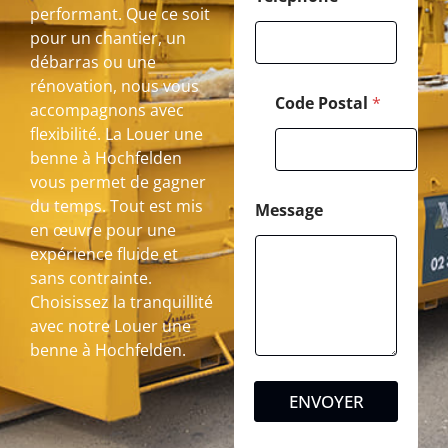
performant. Que ce soit
pour un chantier, un
débarras ou une
rénovation, nous vous
Code Postal
*
accompagnons avec
flexibilité. La Louer une
benne à Hochfelden
vous permet de gagner
du temps. Tout est mis
Message
en œuvre pour une
expérience fluide et
sans contrainte.
Choisissez la tranquillité
avec notre Louer une
benne à Hochfelden.
ENVOYER