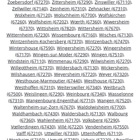
Zoebersdorf (67270)
,
Zittersheim (67290)
,
Zinswiller (67110)
,
Zellwiller (67140)
,
Zeinheim (67310)
,
Zehnacker (67310)
,
Wolxheim (67120)
,
Wolschheim (67700)
,
Wolfskirchen
(67260)
,
Wolfisheim (67202)
,
Wœrth (67360)
,
Wiwersheim
(67370)
,
Wittisheim (67820)
,
Wittersheim (67670)
,
Witternheim (67230)
,
Wissembourg (67160)
,
Wisches (67130)
,
Wintzenheim-Kochersberg (67370)
,
Wintzenbach (67470)
,
Wintershouse (67590)
,
Wingersheim (67270)
,
Wingersheim
(67170)
,
Wingen-sur-Moder (67290)
,
Wingen (67510)
,
Windstein (67110)
,
Wimmenau (67290)
,
Wilwisheim (67270)
,
Willgottheim (67370)
,
Wildersbach (67130)
,
Wickersheim-
Wilshausen (67270)
,
Weyersheim (67720)
,
Weyer (67320)
,
Westhouse-Marmoutier (67440)
,
Westhouse (67230)
,
Westhoffen (67310)
,
Weiterswiller (67340)
,
Weitbruch
(67500)
,
Weislingen (67290)
,
Weinbourg (67340)
,
Wasselonne
(67310)
,
Wangenbourg-Engenthal (67710)
,
Wangen (67520)
,
Waltenheim-sur-Zorn (67670)
,
Waldolwisheim (67700)
,
Waldhambach (67430)
,
Waldersbach (67130)
,
Walbourg
(67360)
,
Wahlenheim (67170)
,
Volksberg (67290)
,
Vœllerdingen (67430)
,
Villé (67220)
,
Vendenheim (67550)
,
Valff (67210)
,
Uttwiller (67330)
,
Uttenhoffen (67110)
,
Uttenheim (67150)
,
Urmatt (67280)
,
Urbeis (67220)
,
Uhrwiller