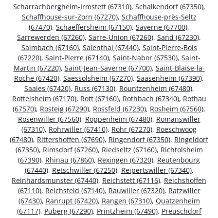
Scharrachbergheim-Irmstett (67310)
,
Schalkendorf (67350)
,
Schaffhouse-sur-Zorn (67270)
,
Schaffhouse-près-Seltz
(67470)
,
Schaeffersheim (67150)
,
Saverne (67700)
,
Sarrewerden (67260)
,
Sarre-Union (67260)
,
Sand (67230)
,
Salmbach (67160)
,
Salenthal (67440)
,
Saint-Pierre-Bois
(67220)
,
Saint-Pierre (67140)
,
Saint-Nabor (67530)
,
Saint-
Martin (67220)
,
Saint-Jean-Saverne (67700)
,
Saint-Blaise-la-
Roche (67420)
,
Saessolsheim (67270)
,
Saasenheim (67390)
,
Saales (67420)
,
Russ (67130)
,
Rountzenheim (67480)
,
Rottelsheim (67170)
,
Rott (67160)
,
Rothbach (67340)
,
Rothau
(67570)
,
Rosteig (67290)
,
Rossfeld (67230)
,
Rosheim (67560)
,
Rosenwiller (67560)
,
Roppenheim (67480)
,
Romanswiller
(67310)
,
Rohrwiller (67410)
,
Rohr (67270)
,
Roeschwoog
(67480)
,
Rittershoffen (67690)
,
Ringendorf (67350)
,
Ringeldorf
(67350)
,
Rimsdorf (67260)
,
Riedseltz (67160)
,
Richtolsheim
(67390)
,
Rhinau (67860)
,
Rexingen (67320)
,
Reutenbourg
(67440)
,
Retschwiller (67250)
,
Reipertswiller (67340)
,
Reinhardsmunster (67440)
,
Reichstett (67116)
,
Reichshoffen
(67110)
,
Reichsfeld (67140)
,
Rauwiller (67320)
,
Ratzwiller
(67430)
,
Ranrupt (67420)
,
Rangen (67310)
,
Quatzenheim
(67117)
,
Puberg (67290)
,
Printzheim (67490)
,
Preuschdorf