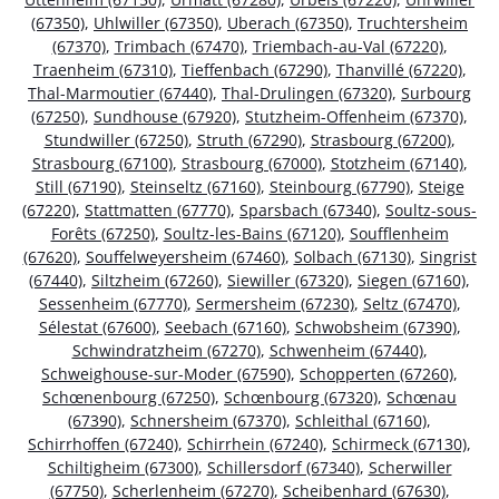
(67350)
,
Uhlwiller (67350)
,
Uberach (67350)
,
Truchtersheim
(67370)
,
Trimbach (67470)
,
Triembach-au-Val (67220)
,
Traenheim (67310)
,
Tieffenbach (67290)
,
Thanvillé (67220)
,
Thal-Marmoutier (67440)
,
Thal-Drulingen (67320)
,
Surbourg
(67250)
,
Sundhouse (67920)
,
Stutzheim-Offenheim (67370)
,
Stundwiller (67250)
,
Struth (67290)
,
Strasbourg (67200)
,
Strasbourg (67100)
,
Strasbourg (67000)
,
Stotzheim (67140)
,
Still (67190)
,
Steinseltz (67160)
,
Steinbourg (67790)
,
Steige
(67220)
,
Stattmatten (67770)
,
Sparsbach (67340)
,
Soultz-sous-
Forêts (67250)
,
Soultz-les-Bains (67120)
,
Soufflenheim
(67620)
,
Souffelweyersheim (67460)
,
Solbach (67130)
,
Singrist
(67440)
,
Siltzheim (67260)
,
Siewiller (67320)
,
Siegen (67160)
,
Sessenheim (67770)
,
Sermersheim (67230)
,
Seltz (67470)
,
Sélestat (67600)
,
Seebach (67160)
,
Schwobsheim (67390)
,
Schwindratzheim (67270)
,
Schwenheim (67440)
,
Schweighouse-sur-Moder (67590)
,
Schopperten (67260)
,
Schœnenbourg (67250)
,
Schœnbourg (67320)
,
Schœnau
(67390)
,
Schnersheim (67370)
,
Schleithal (67160)
,
Schirrhoffen (67240)
,
Schirrhein (67240)
,
Schirmeck (67130)
,
Schiltigheim (67300)
,
Schillersdorf (67340)
,
Scherwiller
(67750)
,
Scherlenheim (67270)
,
Scheibenhard (67630)
,