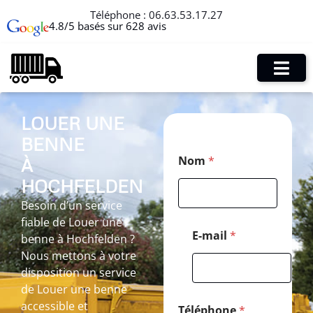
Téléphone :
06.63.53.17.27
4.8/5 basés sur 628 avis
LOUER UNE
BENNE
P
Nom
*
À
o
s
HOCHFELDEN
t
a
Besoin d’un service
l
fiable de Louer une
*
E-mail
*
benne à Hochfelden ?
*
Nous mettons à votre
disposition un service
de Louer une benne
accessible et
Téléphone
*