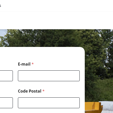
s
E-mail
*
Code Postal
*