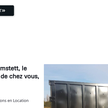
T
stett, le
 de chez vous,
ions en Location