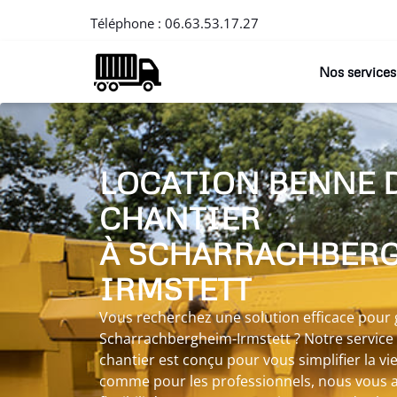
Téléphone :
06.63.53.17.27
Nos services
LOCATION BENNE 
CHANTIER
À SCHARRACHBER
IRMSTETT
Vous recherchez une solution efficace pour 
Scharrachbergheim-Irmstett ? Notre service
chantier est conçu pour vous simplifier la vie
comme pour les professionnels, nous vous