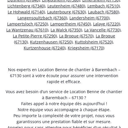
Lichtenberg (67340)
,
Leutenheim (67480)
,
Lembach (67510)
,
Le Hohwald (67140)
,
Lauterbourg (67630)
,
Laubach (67580)
,
Langensoultzbach (67360)
,
Landersheim (67700)
,
Lampertsloch (67250)
,
Lampertheim (67450)
,
Lalaye (67220)
,
La Wantzenau (67610)
,
La Walck (67350)
,
La Vancelle (67730)
,
La Petite-Pierre (67290)
,
La Broque (67570)
,
La Broque
(67130)
,
Kutzenhausen (67250)
,
Kuttolsheim (67520)
,
Kurtzenhouse (67240)
,
Kriegsheim (67170)
Nos experts en Location Benne de chantier à Barembach –
67130 sont à votre écoute pour assurer une intervention
rapide et efficace.
Vous avez besoin d’un service de Location Benne de chantier
à Barembach – 67130 ?
Faites appel à notre équipe dès aujourd’hui !
Notre équipe vous accompagne à chaque étape.
Peu importe la complexité de votre projet, nous vous
garantissons une prestation fiable et sur mesure.
Appelez-nous sans attendre pour bénéficier d’un résultat à