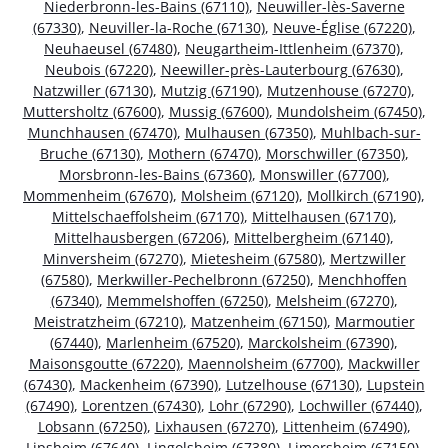
Niederbronn-les-Bains (67110)
,
Neuwiller-lès-Saverne
(67330)
,
Neuviller-la-Roche (67130)
,
Neuve-Église (67220)
,
Neuhaeusel (67480)
,
Neugartheim-Ittlenheim (67370)
,
Neubois (67220)
,
Neewiller-près-Lauterbourg (67630)
,
Natzwiller (67130)
,
Mutzig (67190)
,
Mutzenhouse (67270)
,
Muttersholtz (67600)
,
Mussig (67600)
,
Mundolsheim (67450)
,
Munchhausen (67470)
,
Mulhausen (67350)
,
Muhlbach-sur-
Bruche (67130)
,
Mothern (67470)
,
Morschwiller (67350)
,
Morsbronn-les-Bains (67360)
,
Monswiller (67700)
,
Mommenheim (67670)
,
Molsheim (67120)
,
Mollkirch (67190)
,
Mittelschaeffolsheim (67170)
,
Mittelhausen (67170)
,
Mittelhausbergen (67206)
,
Mittelbergheim (67140)
,
Minversheim (67270)
,
Mietesheim (67580)
,
Mertzwiller
(67580)
,
Merkwiller-Pechelbronn (67250)
,
Menchhoffen
(67340)
,
Memmelshoffen (67250)
,
Melsheim (67270)
,
Meistratzheim (67210)
,
Matzenheim (67150)
,
Marmoutier
(67440)
,
Marlenheim (67520)
,
Marckolsheim (67390)
,
Maisonsgoutte (67220)
,
Maennolsheim (67700)
,
Mackwiller
(67430)
,
Mackenheim (67390)
,
Lutzelhouse (67130)
,
Lupstein
(67490)
,
Lorentzen (67430)
,
Lohr (67290)
,
Lochwiller (67440)
,
Lobsann (67250)
,
Lixhausen (67270)
,
Littenheim (67490)
,
Lipsheim (67640)
,
Lingolsheim (67380)
,
Limersheim (67150)
,