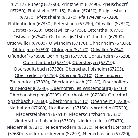
(67117)
,
Puberg (67290)
,
Printzheim (67490)
,
Preuschdorf
(67250)
,
Plobsheim (67115)
,
Plaine (67420)
,
Pfulgriesheim
(67370)
,
Pfettisheim (67370)
,
Pfalzweyer (67320)
,
Pfaffenhoffen (67350)
,
Petersbach (67290)
,
Ottwiller (67320)
,
Ottrott (67530)
,
Otterswiller (67700)
,
Ottersthal (67700)
,
Ostwald (67540)
,
Osthouse (67150)
,
Osthoffen (67990)
,
Orschwiller (67600)
,
Olwisheim (67170)
,
Ohnenheim (67390)
,
Ohlungen (67590)
,
Ohlungen (67170)
,
Offwiller (67340)
,
Offendorf (67850)
,
Oermingen (67970)
,
Odratzheim (67520)
,
Obersteinbach (67510)
,
Obersteigen (67710)
,
Obersoultzbach (67330)
,
Oberschaeffolsheim (67203)
,
Oberrœdern (67250)
,
Obernai (67210)
,
Obermodern-
Zutzendorf (67330)
,
Oberlauterbach (67160)
,
Oberhoffen-
sur-Moder (67240)
,
Oberhoffen-lès-Wissembourg (67160)
,
Oberhausbergen (67205)
,
Oberhaslach (67280)
,
Oberdorf-
Spachbach (67360)
,
Oberbronn (67110)
,
Obenheim (67230)
,
Nothalten (67680)
,
Nordhouse (67150)
,
Nordheim (67520)
,
Niedersteinbach (67510)
,
Niedersoultzbach (67330)
,
Niederschaeffolsheim (67500)
,
Niederrœdern (67470)
,
Niedernai (67210)
,
Niedermodern (67350)
,
Niederlauterbach
(67630)
,
Niederhausbergen (67207)
,
Niederhaslach (67280)
,