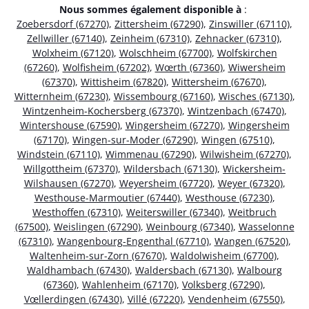
Nous sommes également disponible à
:
Zoebersdorf (67270)
,
Zittersheim (67290)
,
Zinswiller (67110)
,
Zellwiller (67140)
,
Zeinheim (67310)
,
Zehnacker (67310)
,
Wolxheim (67120)
,
Wolschheim (67700)
,
Wolfskirchen
(67260)
,
Wolfisheim (67202)
,
Wœrth (67360)
,
Wiwersheim
(67370)
,
Wittisheim (67820)
,
Wittersheim (67670)
,
Witternheim (67230)
,
Wissembourg (67160)
,
Wisches (67130)
,
Wintzenheim-Kochersberg (67370)
,
Wintzenbach (67470)
,
Wintershouse (67590)
,
Wingersheim (67270)
,
Wingersheim
(67170)
,
Wingen-sur-Moder (67290)
,
Wingen (67510)
,
Windstein (67110)
,
Wimmenau (67290)
,
Wilwisheim (67270)
,
Willgottheim (67370)
,
Wildersbach (67130)
,
Wickersheim-
Wilshausen (67270)
,
Weyersheim (67720)
,
Weyer (67320)
,
Westhouse-Marmoutier (67440)
,
Westhouse (67230)
,
Westhoffen (67310)
,
Weiterswiller (67340)
,
Weitbruch
(67500)
,
Weislingen (67290)
,
Weinbourg (67340)
,
Wasselonne
(67310)
,
Wangenbourg-Engenthal (67710)
,
Wangen (67520)
,
Waltenheim-sur-Zorn (67670)
,
Waldolwisheim (67700)
,
Waldhambach (67430)
,
Waldersbach (67130)
,
Walbourg
(67360)
,
Wahlenheim (67170)
,
Volksberg (67290)
,
Vœllerdingen (67430)
,
Villé (67220)
,
Vendenheim (67550)
,