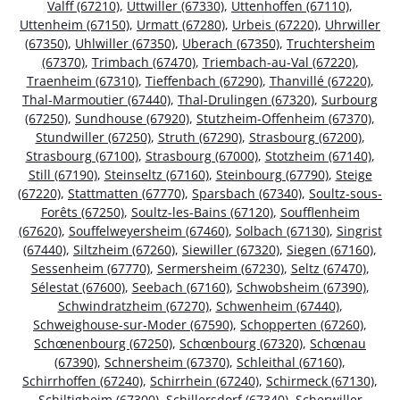
Valff (67210)
,
Uttwiller (67330)
,
Uttenhoffen (67110)
,
Uttenheim (67150)
,
Urmatt (67280)
,
Urbeis (67220)
,
Uhrwiller
(67350)
,
Uhlwiller (67350)
,
Uberach (67350)
,
Truchtersheim
(67370)
,
Trimbach (67470)
,
Triembach-au-Val (67220)
,
Traenheim (67310)
,
Tieffenbach (67290)
,
Thanvillé (67220)
,
Thal-Marmoutier (67440)
,
Thal-Drulingen (67320)
,
Surbourg
(67250)
,
Sundhouse (67920)
,
Stutzheim-Offenheim (67370)
,
Stundwiller (67250)
,
Struth (67290)
,
Strasbourg (67200)
,
Strasbourg (67100)
,
Strasbourg (67000)
,
Stotzheim (67140)
,
Still (67190)
,
Steinseltz (67160)
,
Steinbourg (67790)
,
Steige
(67220)
,
Stattmatten (67770)
,
Sparsbach (67340)
,
Soultz-sous-
Forêts (67250)
,
Soultz-les-Bains (67120)
,
Soufflenheim
(67620)
,
Souffelweyersheim (67460)
,
Solbach (67130)
,
Singrist
(67440)
,
Siltzheim (67260)
,
Siewiller (67320)
,
Siegen (67160)
,
Sessenheim (67770)
,
Sermersheim (67230)
,
Seltz (67470)
,
Sélestat (67600)
,
Seebach (67160)
,
Schwobsheim (67390)
,
Schwindratzheim (67270)
,
Schwenheim (67440)
,
Schweighouse-sur-Moder (67590)
,
Schopperten (67260)
,
Schœnenbourg (67250)
,
Schœnbourg (67320)
,
Schœnau
(67390)
,
Schnersheim (67370)
,
Schleithal (67160)
,
Schirrhoffen (67240)
,
Schirrhein (67240)
,
Schirmeck (67130)
,
Schiltigheim (67300)
,
Schillersdorf (67340)
,
Scherwiller