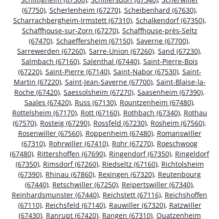
(67750)
,
Scherlenheim (67270)
,
Scheibenhard (67630)
,
Scharrachbergheim-Irmstett (67310)
,
Schalkendorf (67350)
,
Schaffhouse-sur-Zorn (67270)
,
Schaffhouse-près-Seltz
(67470)
,
Schaeffersheim (67150)
,
Saverne (67700)
,
Sarrewerden (67260)
,
Sarre-Union (67260)
,
Sand (67230)
,
Salmbach (67160)
,
Salenthal (67440)
,
Saint-Pierre-Bois
(67220)
,
Saint-Pierre (67140)
,
Saint-Nabor (67530)
,
Saint-
Martin (67220)
,
Saint-Jean-Saverne (67700)
,
Saint-Blaise-la-
Roche (67420)
,
Saessolsheim (67270)
,
Saasenheim (67390)
,
Saales (67420)
,
Russ (67130)
,
Rountzenheim (67480)
,
Rottelsheim (67170)
,
Rott (67160)
,
Rothbach (67340)
,
Rothau
(67570)
,
Rosteig (67290)
,
Rossfeld (67230)
,
Rosheim (67560)
,
Rosenwiller (67560)
,
Roppenheim (67480)
,
Romanswiller
(67310)
,
Rohrwiller (67410)
,
Rohr (67270)
,
Roeschwoog
(67480)
,
Rittershoffen (67690)
,
Ringendorf (67350)
,
Ringeldorf
(67350)
,
Rimsdorf (67260)
,
Riedseltz (67160)
,
Richtolsheim
(67390)
,
Rhinau (67860)
,
Rexingen (67320)
,
Reutenbourg
(67440)
,
Retschwiller (67250)
,
Reipertswiller (67340)
,
Reinhardsmunster (67440)
,
Reichstett (67116)
,
Reichshoffen
(67110)
,
Reichsfeld (67140)
,
Rauwiller (67320)
,
Ratzwiller
(67430)
,
Ranrupt (67420)
,
Rangen (67310)
,
Quatzenheim