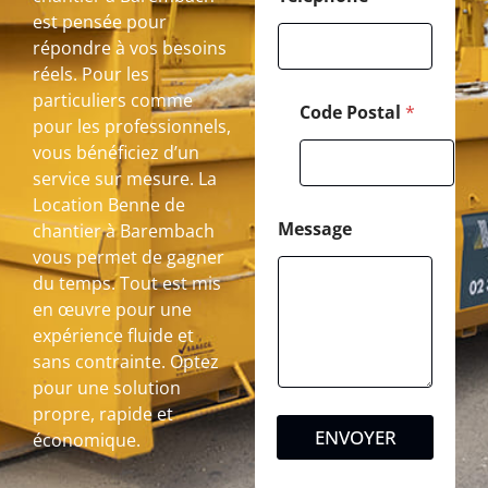
est pensée pour
répondre à vos besoins
réels. Pour les
particuliers comme
Code Postal
*
pour les professionnels,
vous bénéficiez d’un
service sur mesure. La
Location Benne de
Message
chantier à Barembach
vous permet de gagner
du temps. Tout est mis
en œuvre pour une
expérience fluide et
sans contrainte. Optez
pour une solution
propre, rapide et
ENVOYER
économique.