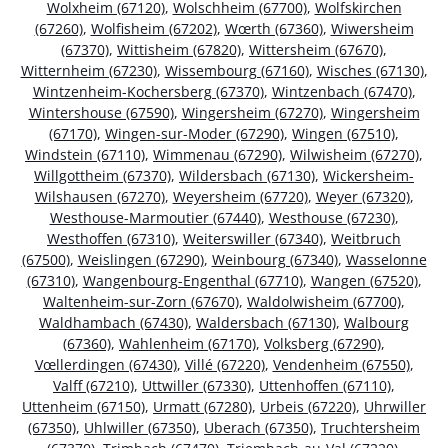
Wolxheim (67120)
,
Wolschheim (67700)
,
Wolfskirchen
(67260)
,
Wolfisheim (67202)
,
Wœrth (67360)
,
Wiwersheim
(67370)
,
Wittisheim (67820)
,
Wittersheim (67670)
,
Witternheim (67230)
,
Wissembourg (67160)
,
Wisches (67130)
,
Wintzenheim-Kochersberg (67370)
,
Wintzenbach (67470)
,
Wintershouse (67590)
,
Wingersheim (67270)
,
Wingersheim
(67170)
,
Wingen-sur-Moder (67290)
,
Wingen (67510)
,
Windstein (67110)
,
Wimmenau (67290)
,
Wilwisheim (67270)
,
Willgottheim (67370)
,
Wildersbach (67130)
,
Wickersheim-
Wilshausen (67270)
,
Weyersheim (67720)
,
Weyer (67320)
,
Westhouse-Marmoutier (67440)
,
Westhouse (67230)
,
Westhoffen (67310)
,
Weiterswiller (67340)
,
Weitbruch
(67500)
,
Weislingen (67290)
,
Weinbourg (67340)
,
Wasselonne
(67310)
,
Wangenbourg-Engenthal (67710)
,
Wangen (67520)
,
Waltenheim-sur-Zorn (67670)
,
Waldolwisheim (67700)
,
Waldhambach (67430)
,
Waldersbach (67130)
,
Walbourg
(67360)
,
Wahlenheim (67170)
,
Volksberg (67290)
,
Vœllerdingen (67430)
,
Villé (67220)
,
Vendenheim (67550)
,
Valff (67210)
,
Uttwiller (67330)
,
Uttenhoffen (67110)
,
Uttenheim (67150)
,
Urmatt (67280)
,
Urbeis (67220)
,
Uhrwiller
(67350)
,
Uhlwiller (67350)
,
Uberach (67350)
,
Truchtersheim