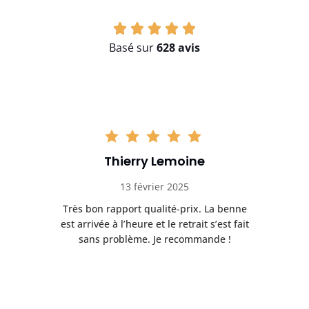
Basé sur
628 avis
Thierry Lemoine
13 février 2025
Très bon rapport qualité-prix. La benne
t
est arrivée à l’heure et le retrait s’est fait
ch
sans problème. Je recommande !