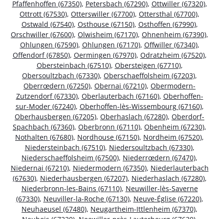
Pfaffenhoffen (67350)
,
Petersbach (67290)
,
Ottwiller (67320)
,
Ottrott (67530)
,
Otterswiller (67700)
,
Ottersthal (67700)
,
Ostwald (67540)
,
Osthouse (67150)
,
Osthoffen (67990)
,
Orschwiller (67600)
,
Olwisheim (67170)
,
Ohnenheim (67390)
,
Ohlungen (67590)
,
Ohlungen (67170)
,
Offwiller (67340)
,
Offendorf (67850)
,
Oermingen (67970)
,
Odratzheim (67520)
,
Obersteinbach (67510)
,
Obersteigen (67710)
,
Obersoultzbach (67330)
,
Oberschaeffolsheim (67203)
,
Oberrœdern (67250)
,
Obernai (67210)
,
Obermodern-
Zutzendorf (67330)
,
Oberlauterbach (67160)
,
Oberhoffen-
sur-Moder (67240)
,
Oberhoffen-lès-Wissembourg (67160)
,
Oberhausbergen (67205)
,
Oberhaslach (67280)
,
Oberdorf-
Spachbach (67360)
,
Oberbronn (67110)
,
Obenheim (67230)
,
Nothalten (67680)
,
Nordhouse (67150)
,
Nordheim (67520)
,
Niedersteinbach (67510)
,
Niedersoultzbach (67330)
,
Niederschaeffolsheim (67500)
,
Niederrœdern (67470)
,
Niedernai (67210)
,
Niedermodern (67350)
,
Niederlauterbach
(67630)
,
Niederhausbergen (67207)
,
Niederhaslach (67280)
,
Niederbronn-les-Bains (67110)
,
Neuwiller-lès-Saverne
(67330)
,
Neuviller-la-Roche (67130)
,
Neuve-Église (67220)
,
Neuhaeusel (67480)
,
Neugartheim-Ittlenheim (67370)
,