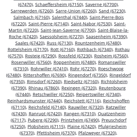
(67470)
,
Schaeffersheim (67150)
,
Saverne (67700)
,
Sarrewerden (67260)
,
Sarre-Union (67260)
,
Sand (67230)
,
Salmbach (67160)
,
Salenthal (67440)
,
Saint-Pierre-Bois
(67220)
,
Saint-Pierre (67140)
,
Saint-Nabor (67530)
,
Saint-
Martin (67220)
,
Saint-Jean-Saverne (67700)
,
Saint-Blaise-la-
Roche (67420)
,
Saessolsheim (67270)
,
Saasenheim (67390)
,
Saales (67420)
,
Russ (67130)
,
Rountzenheim (67480)
,
Rottelsheim (67170)
,
Rott (67160)
,
Rothbach (67340)
,
Rothau
(67570)
,
Rosteig (67290)
,
Rossfeld (67230)
,
Rosheim (67560)
,
Rosenwiller (67560)
,
Roppenheim (67480)
,
Romanswiller
(67310)
,
Rohrwiller (67410)
,
Rohr (67270)
,
Roeschwoog
(67480)
,
Rittershoffen (67690)
,
Ringendorf (67350)
,
Ringeldorf
(67350)
,
Rimsdorf (67260)
,
Riedseltz (67160)
,
Richtolsheim
(67390)
,
Rhinau (67860)
,
Rexingen (67320)
,
Reutenbourg
(67440)
,
Retschwiller (67250)
,
Reipertswiller (67340)
,
Reinhardsmunster (67440)
,
Reichstett (67116)
,
Reichshoffen
(67110)
,
Reichsfeld (67140)
,
Rauwiller (67320)
,
Ratzwiller
(67430)
,
Ranrupt (67420)
,
Rangen (67310)
,
Quatzenheim
(67117)
,
Puberg (67290)
,
Printzheim (67490)
,
Preuschdorf
(67250)
,
Plobsheim (67115)
,
Plaine (67420)
,
Pfulgriesheim
(67370)
,
Pfettisheim (67370)
,
Pfalzweyer (67320)
,