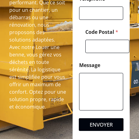
performant. Que ce soit
pour un chantier, un
débarras ou une
rénovation, nous
Code Postal
*
proposons des
solutions adaptées.
Avec notre Louer une
benne, vous gérez vos
déchets en toute
Message
sérénité. La logistique
est simplifiée pour vous
offrir un maximum de
confort. Optez pour une
solution propre, rapide
et économique.
ENVOYER