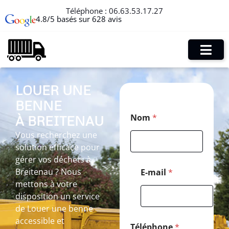
Téléphone :
06.63.53.17.27
4.8/5 basés sur 628 avis
LOUER UNE
BENNE
T
Nom
*
À BREITENAU
é
l
Vous recherchez une
é
solution efficace pour
p
h
gérer vos déchets à
o
Breitenau ? Nous
E-mail
*
n
mettons à votre
e
disposition un service
*
*
de Louer une benne
accessible et
Téléphone
*