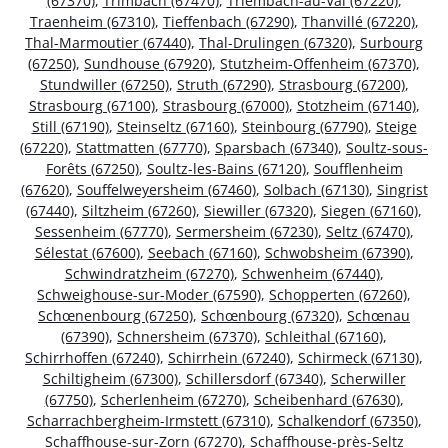
(67370)
,
Trimbach (67470)
,
Triembach-au-Val (67220)
,
Traenheim (67310)
,
Tieffenbach (67290)
,
Thanvillé (67220)
,
Thal-Marmoutier (67440)
,
Thal-Drulingen (67320)
,
Surbourg
(67250)
,
Sundhouse (67920)
,
Stutzheim-Offenheim (67370)
,
Stundwiller (67250)
,
Struth (67290)
,
Strasbourg (67200)
,
Strasbourg (67100)
,
Strasbourg (67000)
,
Stotzheim (67140)
,
Still (67190)
,
Steinseltz (67160)
,
Steinbourg (67790)
,
Steige
(67220)
,
Stattmatten (67770)
,
Sparsbach (67340)
,
Soultz-sous-
Forêts (67250)
,
Soultz-les-Bains (67120)
,
Soufflenheim
(67620)
,
Souffelweyersheim (67460)
,
Solbach (67130)
,
Singrist
(67440)
,
Siltzheim (67260)
,
Siewiller (67320)
,
Siegen (67160)
,
Sessenheim (67770)
,
Sermersheim (67230)
,
Seltz (67470)
,
Sélestat (67600)
,
Seebach (67160)
,
Schwobsheim (67390)
,
Schwindratzheim (67270)
,
Schwenheim (67440)
,
Schweighouse-sur-Moder (67590)
,
Schopperten (67260)
,
Schœnenbourg (67250)
,
Schœnbourg (67320)
,
Schœnau
(67390)
,
Schnersheim (67370)
,
Schleithal (67160)
,
Schirrhoffen (67240)
,
Schirrhein (67240)
,
Schirmeck (67130)
,
Schiltigheim (67300)
,
Schillersdorf (67340)
,
Scherwiller
(67750)
,
Scherlenheim (67270)
,
Scheibenhard (67630)
,
Scharrachbergheim-Irmstett (67310)
,
Schalkendorf (67350)
,
Schaffhouse-sur-Zorn (67270)
,
Schaffhouse-près-Seltz