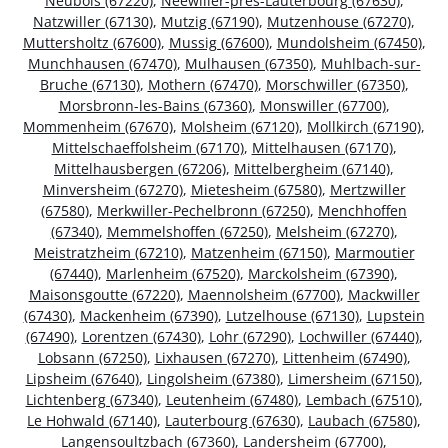
Neubois (67220)
,
Neewiller-près-Lauterbourg (67630)
,
Natzwiller (67130)
,
Mutzig (67190)
,
Mutzenhouse (67270)
,
Muttersholtz (67600)
,
Mussig (67600)
,
Mundolsheim (67450)
,
Munchhausen (67470)
,
Mulhausen (67350)
,
Muhlbach-sur-
Bruche (67130)
,
Mothern (67470)
,
Morschwiller (67350)
,
Morsbronn-les-Bains (67360)
,
Monswiller (67700)
,
Mommenheim (67670)
,
Molsheim (67120)
,
Mollkirch (67190)
,
Mittelschaeffolsheim (67170)
,
Mittelhausen (67170)
,
Mittelhausbergen (67206)
,
Mittelbergheim (67140)
,
Minversheim (67270)
,
Mietesheim (67580)
,
Mertzwiller
(67580)
,
Merkwiller-Pechelbronn (67250)
,
Menchhoffen
(67340)
,
Memmelshoffen (67250)
,
Melsheim (67270)
,
Meistratzheim (67210)
,
Matzenheim (67150)
,
Marmoutier
(67440)
,
Marlenheim (67520)
,
Marckolsheim (67390)
,
Maisonsgoutte (67220)
,
Maennolsheim (67700)
,
Mackwiller
(67430)
,
Mackenheim (67390)
,
Lutzelhouse (67130)
,
Lupstein
(67490)
,
Lorentzen (67430)
,
Lohr (67290)
,
Lochwiller (67440)
,
Lobsann (67250)
,
Lixhausen (67270)
,
Littenheim (67490)
,
Lipsheim (67640)
,
Lingolsheim (67380)
,
Limersheim (67150)
,
Lichtenberg (67340)
,
Leutenheim (67480)
,
Lembach (67510)
,
Le Hohwald (67140)
,
Lauterbourg (67630)
,
Laubach (67580)
,
Langensoultzbach (67360)
,
Landersheim (67700)
,