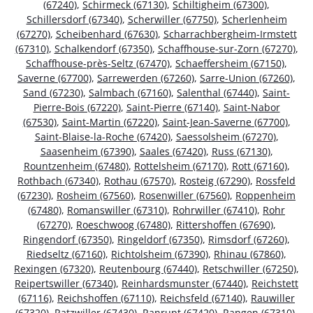
(67240)
,
Schirmeck (67130)
,
Schiltigheim (67300)
,
Schillersdorf (67340)
,
Scherwiller (67750)
,
Scherlenheim
(67270)
,
Scheibenhard (67630)
,
Scharrachbergheim-Irmstett
(67310)
,
Schalkendorf (67350)
,
Schaffhouse-sur-Zorn (67270)
,
Schaffhouse-près-Seltz (67470)
,
Schaeffersheim (67150)
,
Saverne (67700)
,
Sarrewerden (67260)
,
Sarre-Union (67260)
,
Sand (67230)
,
Salmbach (67160)
,
Salenthal (67440)
,
Saint-
Pierre-Bois (67220)
,
Saint-Pierre (67140)
,
Saint-Nabor
(67530)
,
Saint-Martin (67220)
,
Saint-Jean-Saverne (67700)
,
Saint-Blaise-la-Roche (67420)
,
Saessolsheim (67270)
,
Saasenheim (67390)
,
Saales (67420)
,
Russ (67130)
,
Rountzenheim (67480)
,
Rottelsheim (67170)
,
Rott (67160)
,
Rothbach (67340)
,
Rothau (67570)
,
Rosteig (67290)
,
Rossfeld
(67230)
,
Rosheim (67560)
,
Rosenwiller (67560)
,
Roppenheim
(67480)
,
Romanswiller (67310)
,
Rohrwiller (67410)
,
Rohr
(67270)
,
Roeschwoog (67480)
,
Rittershoffen (67690)
,
Ringendorf (67350)
,
Ringeldorf (67350)
,
Rimsdorf (67260)
,
Riedseltz (67160)
,
Richtolsheim (67390)
,
Rhinau (67860)
,
Rexingen (67320)
,
Reutenbourg (67440)
,
Retschwiller (67250)
,
Reipertswiller (67340)
,
Reinhardsmunster (67440)
,
Reichstett
(67116)
,
Reichshoffen (67110)
,
Reichsfeld (67140)
,
Rauwiller
(67320)
,
Ratzwiller (67430)
,
Ranrupt (67420)
,
Rangen (67310)
,