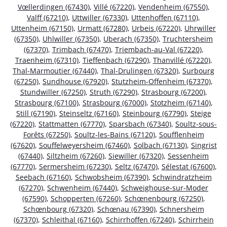
Vœllerdingen (67430)
,
Villé (67220)
,
Vendenheim (67550)
,
Valff (67210)
,
Uttwiller (67330)
,
Uttenhoffen (67110)
,
Uttenheim (67150)
,
Urmatt (67280)
,
Urbeis (67220)
,
Uhrwiller
(67350)
,
Uhlwiller (67350)
,
Uberach (67350)
,
Truchtersheim
(67370)
,
Trimbach (67470)
,
Triembach-au-Val (67220)
,
Traenheim (67310)
,
Tieffenbach (67290)
,
Thanvillé (67220)
,
Thal-Marmoutier (67440)
,
Thal-Drulingen (67320)
,
Surbourg
(67250)
,
Sundhouse (67920)
,
Stutzheim-Offenheim (67370)
,
Stundwiller (67250)
,
Struth (67290)
,
Strasbourg (67200)
,
Strasbourg (67100)
,
Strasbourg (67000)
,
Stotzheim (67140)
,
Still (67190)
,
Steinseltz (67160)
,
Steinbourg (67790)
,
Steige
(67220)
,
Stattmatten (67770)
,
Sparsbach (67340)
,
Soultz-sous-
Forêts (67250)
,
Soultz-les-Bains (67120)
,
Soufflenheim
(67620)
,
Souffelweyersheim (67460)
,
Solbach (67130)
,
Singrist
(67440)
,
Siltzheim (67260)
,
Siewiller (67320)
,
Sessenheim
(67770)
,
Sermersheim (67230)
,
Seltz (67470)
,
Sélestat (67600)
,
Seebach (67160)
,
Schwobsheim (67390)
,
Schwindratzheim
(67270)
,
Schwenheim (67440)
,
Schweighouse-sur-Moder
(67590)
,
Schopperten (67260)
,
Schœnenbourg (67250)
,
Schœnbourg (67320)
,
Schœnau (67390)
,
Schnersheim
(67370)
,
Schleithal (67160)
,
Schirrhoffen (67240)
,
Schirrhein