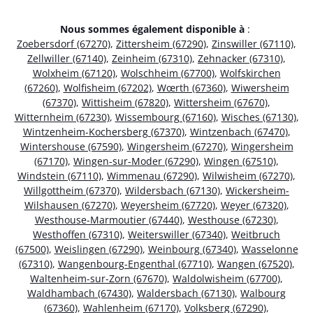
Nous sommes également disponible à
:
Zoebersdorf (67270)
,
Zittersheim (67290)
,
Zinswiller (67110)
,
Zellwiller (67140)
,
Zeinheim (67310)
,
Zehnacker (67310)
,
Wolxheim (67120)
,
Wolschheim (67700)
,
Wolfskirchen
(67260)
,
Wolfisheim (67202)
,
Wœrth (67360)
,
Wiwersheim
(67370)
,
Wittisheim (67820)
,
Wittersheim (67670)
,
Witternheim (67230)
,
Wissembourg (67160)
,
Wisches (67130)
,
Wintzenheim-Kochersberg (67370)
,
Wintzenbach (67470)
,
Wintershouse (67590)
,
Wingersheim (67270)
,
Wingersheim
(67170)
,
Wingen-sur-Moder (67290)
,
Wingen (67510)
,
Windstein (67110)
,
Wimmenau (67290)
,
Wilwisheim (67270)
,
Willgottheim (67370)
,
Wildersbach (67130)
,
Wickersheim-
Wilshausen (67270)
,
Weyersheim (67720)
,
Weyer (67320)
,
Westhouse-Marmoutier (67440)
,
Westhouse (67230)
,
Westhoffen (67310)
,
Weiterswiller (67340)
,
Weitbruch
(67500)
,
Weislingen (67290)
,
Weinbourg (67340)
,
Wasselonne
(67310)
,
Wangenbourg-Engenthal (67710)
,
Wangen (67520)
,
Waltenheim-sur-Zorn (67670)
,
Waldolwisheim (67700)
,
Waldhambach (67430)
,
Waldersbach (67130)
,
Walbourg
(67360)
,
Wahlenheim (67170)
,
Volksberg (67290)
,