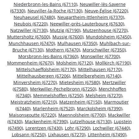
Niederbronn-les-Bains (67110)
,
Neuwiller-lès-Saverne
(67330)
,
Neuviller-la-Roche (67130)
,
Neuve-Église (67220)
,
Neuhaeusel (67480)
,
Neugartheim-Ittlenheim (67370)
,
Neubois (67220)
,
Neewiller-près-Lauterbourg (67630)
,
Natzwiller (67130)
,
Mutzig (67190)
,
Mutzenhouse (67270)
,
Muttersholtz (67600)
,
Mussig (67600)
,
Mundolsheim (67450)
,
Munchhausen (67470)
,
Mulhausen (67350)
,
Muhlbach-sur-
Bruche (67130)
,
Mothern (67470)
,
Morschwiller (67350)
,
Morsbronn-les-Bains (67360)
,
Monswiller (67700)
,
Mommenheim (67670)
,
Molsheim (67120)
,
Mollkirch (67190)
,
Mittelschaeffolsheim (67170)
,
Mittelhausen (67170)
,
Mittelhausbergen (67206)
,
Mittelbergheim (67140)
,
Minversheim (67270)
,
Mietesheim (67580)
,
Mertzwiller
(67580)
,
Merkwiller-Pechelbronn (67250)
,
Menchhoffen
(67340)
,
Memmelshoffen (67250)
,
Melsheim (67270)
,
Meistratzheim (67210)
,
Matzenheim (67150)
,
Marmoutier
(67440)
,
Marlenheim (67520)
,
Marckolsheim (67390)
,
Maisonsgoutte (67220)
,
Maennolsheim (67700)
,
Mackwiller
(67430)
,
Mackenheim (67390)
,
Lutzelhouse (67130)
,
Lupstein
(67490)
,
Lorentzen (67430)
,
Lohr (67290)
,
Lochwiller (67440)
,
Lobsann (67250)
,
Lixhausen (67270)
,
Littenheim (67490)
,