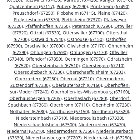
Quatzenheim (67117)
,
Puberg (67290)
,
Printzheim (67490)
,
Preuschdorf (67250)
,
Plobsheim (67115)
,
Plaine (67420)
,
Pfulgriesheim (67370)
,
Pfettisheim (67370)
,
Pfalzweyer
(67320)
,
Pfaffenhoffen (67350)
,
Petersbach (67290)
,
Ottwiller
(67320)
,
Ottrott (67530)
,
Otterswiller (67700)
,
Ottersthal
(67700)
,
Ostwald (67540)
,
Osthouse (67150)
,
Osthoffen
(67990)
,
Orschwiller (67600)
,
Olwisheim (67170)
,
Ohnenheim
(67390)
,
Ohlungen (67590)
,
Ohlungen (67170)
,
Offwiller
(67340)
,
Offendorf (67850)
,
Oermingen (67970)
,
Odratzheim
(67520)
,
Obersteinbach (67510)
,
Obersteigen (67710)
,
Obersoultzbach (67330)
,
Oberschaeffolsheim (67203)
,
Oberrœdern (67250)
,
Obernai (67210)
,
Obermodern-
Zutzendorf (67330)
,
Oberlauterbach (67160)
,
Oberhoffen-
sur-Moder (67240)
,
Oberhoffen-lès-Wissembourg (67160)
,
Oberhausbergen (67205)
,
Oberhaslach (67280)
,
Oberdorf-
Spachbach (67360)
,
Oberbronn (67110)
,
Obenheim (67230)
,
Nothalten (67680)
,
Nordhouse (67150)
,
Nordheim (67520)
,
Niedersteinbach (67510)
,
Niedersoultzbach (67330)
,
Niederschaeffolsheim (67500)
,
Niederrœdern (67470)
,
Niedernai (67210)
,
Niedermodern (67350)
,
Niederlauterbach
(67630)
,
Niederhausbergen (67207)
,
Niederhaslach (67280)
,