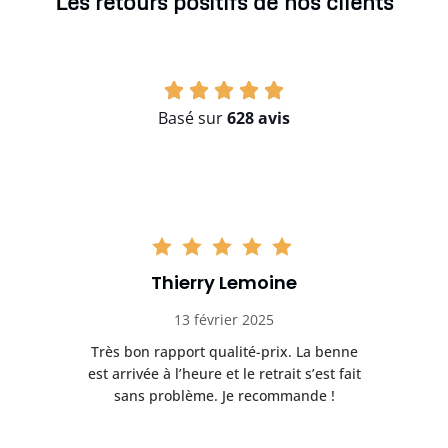
Les retours positifs de nos clients
Basé sur
628 avis
Thierry Lemoine
13 février 2025
Très bon rapport qualité-prix. La benne
t
est arrivée à l’heure et le retrait s’est fait
ch
sans problème. Je recommande !