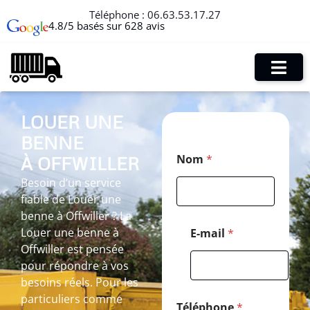
Téléphone :
06.63.53.17.27
4.8/5 basés sur 628 avis
LOUER UNE
BENNE
N
Nom
*
À OFFWILLER
o
m
Besoin d’un service
*
fiable de Louer une
P
o
benne à Offwiller ? La
s
Louer une benne à
E-mail
*
t
Offwiller est pensée
a
pour répondre à vos
l
besoins réels. Pour les
particuliers comme
Téléphone
*