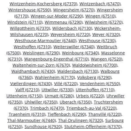
Wintzenheim-Kochersberg (67370)
,
Wintzenbach (67470)
,
Wintershouse (67590)
,
Wingersheim (67270)
,
Wingersheim
(67170)
,
Wingen-sur-Moder (67290)
,
Wingen (67510)
,
Windstein (67110)
,
Wimmenau (67290)
,
Wilwisheim (67270)
,
Willgottheim (67370)
,
Wildersbach (67130)
,
Wickersheim-
Wilshausen (67270)
,
Weyersheim (67720)
,
Weyer (67320)
,
Westhouse-Marmoutier (67440)
,
Westhouse (67230)
,
Westhoffen (67310)
,
Weiterswiller (67340)
,
Weitbruch
(67500)
,
Weislingen (67290)
,
Weinbourg (67340)
,
Wasselonne
(67310)
,
Wangenbourg-Engenthal (67710)
,
Wangen (67520)
,
Waltenheim-sur-Zorn (67670)
,
Waldolwisheim (67700)
,
Waldhambach (67430)
,
Waldersbach (67130)
,
Walbourg
(67360)
,
Wahlenheim (67170)
,
Volksberg (67290)
,
Vœllerdingen (67430)
,
Villé (67220)
,
Vendenheim (67550)
,
Valff (67210)
,
Uttwiller (67330)
,
Uttenhoffen (67110)
,
Uttenheim (67150)
,
Urmatt (67280)
,
Urbeis (67220)
,
Uhrwiller
(67350)
,
Uhlwiller (67350)
,
Uberach (67350)
,
Truchtersheim
(67370)
,
Trimbach (67470)
,
Triembach-au-Val (67220)
,
Traenheim (67310)
,
Tieffenbach (67290)
,
Thanvillé (67220)
,
Thal-Marmoutier (67440)
,
Thal-Drulingen (67320)
,
Surbourg
(67250)
,
Sundhouse (67920)
,
Stutzheim-Offenheim (67370)
,