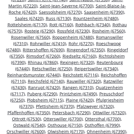
Martin (67220)
,
Saint-Jean-Saverne (67700)
,
Saint-Blaise-la-
Roche (67420)
,
Saessolsheim (67270)
,
Saasenheim (67390)
,
Saales (67420)
,
Russ (67130)
,
Rountzenheim (67480)
,
Rottelsheim (67170)
,
Rott (67160)
,
Rothbach (67340)
,
Rothau
(67570)
,
Rosteig (67290)
,
Rossfeld (67230)
,
Rosheim (67560)
,
Rosenwiller (67560)
,
Roppenheim (67480)
,
Romanswiller
(67310)
,
Rohrwiller (67410)
,
Rohr (67270)
,
Roeschwoog
(67480)
,
Rittershoffen (67690)
,
Ringendorf (67350)
,
Ringeldorf
(67350)
,
Rimsdorf (67260)
,
Riedseltz (67160)
,
Richtolsheim
(67390)
,
Rhinau (67860)
,
Rexingen (67320)
,
Reutenbourg
(67440)
,
Retschwiller (67250)
,
Reipertswiller (67340)
,
Reinhardsmunster (67440)
,
Reichstett (67116)
,
Reichshoffen
(67110)
,
Reichsfeld (67140)
,
Rauwiller (67320)
,
Ratzwiller
(67430)
,
Ranrupt (67420)
,
Rangen (67310)
,
Quatzenheim
(67117)
,
Puberg (67290)
,
Printzheim (67490)
,
Preuschdorf
(67250)
,
Plobsheim (67115)
,
Plaine (67420)
,
Pfulgriesheim
(67370)
,
Pfettisheim (67370)
,
Pfalzweyer (67320)
,
Pfaffenhoffen (67350)
,
Petersbach (67290)
,
Ottwiller (67320)
,
Ottrott (67530)
,
Otterswiller (67700)
,
Ottersthal (67700)
,
Ostwald (67540)
,
Osthouse (67150)
,
Osthoffen (67990)
,
Orschwiller (67600)
,
Olwisheim (67170)
,
Ohnenheim (67390)
,