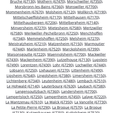
Bruche (67130)
,
Mothern (67470)
,
Morschwiller (67350)
,
Morsbronn-les-Bains (67360)
,
Monswiller (67700)
,
Mommenheim (67670)
,
Molsheim (67120)
,
Mollkirch (67190)
,
Mittelschaeffolsheim (67170)
,
Mittelhausen (67170)
,
Mittelhausbergen (67206)
,
Mittelbergheim (67140)
,
Minversheim (67270)
,
Mietesheim (67580)
,
Mertzwiller
(67580)
,
Merkwiller-Pechelbronn (67250)
,
Menchhoffen
(67340)
,
Memmelshoffen (67250)
,
Melsheim (67270)
,
Meistratzheim (67210)
,
Matzenheim (67150)
,
Marmoutier
(67440)
,
Marlenheim (67520)
,
Marckolsheim (67390)
,
Maisonsgoutte (67220)
,
Maennolsheim (67700)
,
Mackwiller
(67430)
,
Mackenheim (67390)
,
Lutzelhouse (67130)
,
Lupstein
(67490)
,
Lorentzen (67430)
,
Lohr (67290)
,
Lochwiller (67440)
,
Lobsann (67250)
,
Lixhausen (67270)
,
Littenheim (67490)
,
Lipsheim (67640)
,
Lingolsheim (67380)
,
Limersheim (67150)
,
Lichtenberg (67340)
,
Leutenheim (67480)
,
Lembach (67510)
,
Le Hohwald (67140)
,
Lauterbourg (67630)
,
Laubach (67580)
,
Langensoultzbach (67360)
,
Landersheim (67700)
,
Lampertsloch (67250)
,
Lampertheim (67450)
,
Lalaye (67220)
,
La Wantzenau (67610)
,
La Walck (67350)
,
La Vancelle (67730)
,
La Petite-Pierre (67290)
,
La Broque (67570)
,
La Broque
(67130)
,
Kutzenhausen (67250)
,
Kuttolsheim (67520)
,