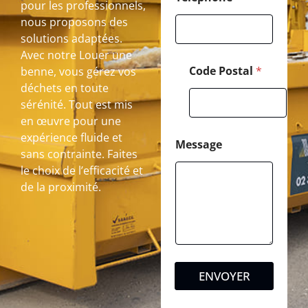
pour les professionnels,
nous proposons des
solutions adaptées.
Avec notre Louer une
Code Postal
*
benne, vous gérez vos
déchets en toute
sérénité. Tout est mis
en œuvre pour une
expérience fluide et
Message
sans contrainte. Faites
le choix de l’efficacité et
de la proximité.
ENVOYER