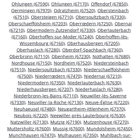
Ohlungen (67590)
,
Ohlungen (67170)
,
Offendorf (67850)
,
Oermingen (67970)
,
Odratzheim (67520)
,
Obersteinbach
(67510)
,
Obersteigen (67710)
,
Obersoultzbach (67330)
,
Oberschaeffolsheim (67203)
,
Oberrœdern (67250)
,
Obernai
(67210)
,
Obermodern-Zutzendorf (67330)
,
Oberlauterbach
(67160)
,
Oberhoffen-sur-Moder (67240)
,
Oberhoffen-lès-
Wissembourg (67160)
,
Oberhausbergen (67205)
,
Oberhaslach (67280)
,
Oberdorf-Spachbach (67360)
,
Oberbronn (67110)
,
Obenheim (67230)
,
Nothalten (67680)
,
Nordhouse (67150)
,
Nordheim (67520)
,
Niedersteinbach
(67510)
,
Niedersoultzbach (67330)
,
Niederschaeffolsheim
(67500)
,
Niederrœdern (67470)
,
Niedernai (67210)
,
Niedermodern (67350)
,
Niederlauterbach (67630)
,
Niederhausbergen (67207)
,
Niederhaslach (67280)
,
Niederbronn-les-Bains (67110)
,
Neuwiller-lès-Saverne
(67330)
,
Neuviller-la-Roche (67130)
,
Neuve-Église (67220)
,
Neuhaeusel (67480)
,
Neugartheim-Ittlenheim (67370)
,
Neubois (67220)
,
Neewiller-près-Lauterbourg (67630)
,
Natzwiller (67130)
,
Mutzig (67190)
,
Mutzenhouse (67270)
,
Muttersholtz (67600)
,
Mussig (67600)
,
Mundolsheim (67450)
,
Munchhausen (67470)
,
Mulhausen (67350)
,
Muhlbach-sur-