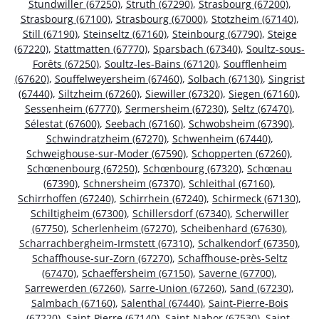
Stundwiller (67250)
,
Struth (67290)
,
Strasbourg (67200)
,
Strasbourg (67100)
,
Strasbourg (67000)
,
Stotzheim (67140)
,
Still (67190)
,
Steinseltz (67160)
,
Steinbourg (67790)
,
Steige
(67220)
,
Stattmatten (67770)
,
Sparsbach (67340)
,
Soultz-sous-
Forêts (67250)
,
Soultz-les-Bains (67120)
,
Soufflenheim
(67620)
,
Souffelweyersheim (67460)
,
Solbach (67130)
,
Singrist
(67440)
,
Siltzheim (67260)
,
Siewiller (67320)
,
Siegen (67160)
,
Sessenheim (67770)
,
Sermersheim (67230)
,
Seltz (67470)
,
Sélestat (67600)
,
Seebach (67160)
,
Schwobsheim (67390)
,
Schwindratzheim (67270)
,
Schwenheim (67440)
,
Schweighouse-sur-Moder (67590)
,
Schopperten (67260)
,
Schœnenbourg (67250)
,
Schœnbourg (67320)
,
Schœnau
(67390)
,
Schnersheim (67370)
,
Schleithal (67160)
,
Schirrhoffen (67240)
,
Schirrhein (67240)
,
Schirmeck (67130)
,
Schiltigheim (67300)
,
Schillersdorf (67340)
,
Scherwiller
(67750)
,
Scherlenheim (67270)
,
Scheibenhard (67630)
,
Scharrachbergheim-Irmstett (67310)
,
Schalkendorf (67350)
,
Schaffhouse-sur-Zorn (67270)
,
Schaffhouse-près-Seltz
(67470)
,
Schaeffersheim (67150)
,
Saverne (67700)
,
Sarrewerden (67260)
,
Sarre-Union (67260)
,
Sand (67230)
,
Salmbach (67160)
,
Salenthal (67440)
,
Saint-Pierre-Bois
(67220)
,
Saint-Pierre (67140)
,
Saint-Nabor (67530)
,
Saint-