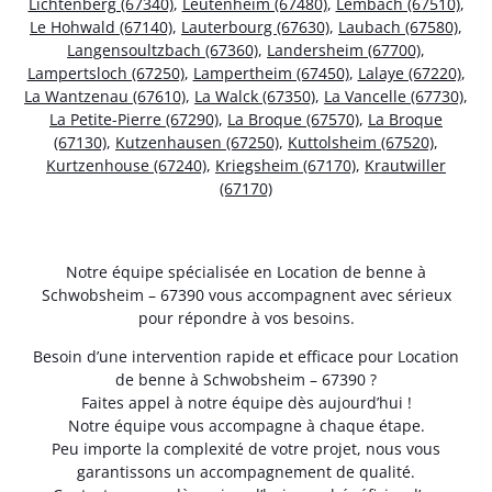
Lichtenberg (67340)
,
Leutenheim (67480)
,
Lembach (67510)
,
Le Hohwald (67140)
,
Lauterbourg (67630)
,
Laubach (67580)
,
Langensoultzbach (67360)
,
Landersheim (67700)
,
Lampertsloch (67250)
,
Lampertheim (67450)
,
Lalaye (67220)
,
La Wantzenau (67610)
,
La Walck (67350)
,
La Vancelle (67730)
,
La Petite-Pierre (67290)
,
La Broque (67570)
,
La Broque
(67130)
,
Kutzenhausen (67250)
,
Kuttolsheim (67520)
,
Kurtzenhouse (67240)
,
Kriegsheim (67170)
,
Krautwiller
(67170)
Notre équipe spécialisée en Location de benne à
Schwobsheim – 67390 vous accompagnent avec sérieux
pour répondre à vos besoins.
Besoin d’une intervention rapide et efficace pour Location
de benne à Schwobsheim – 67390 ?
Faites appel à notre équipe dès aujourd’hui !
Notre équipe vous accompagne à chaque étape.
Peu importe la complexité de votre projet, nous vous
garantissons un accompagnement de qualité.