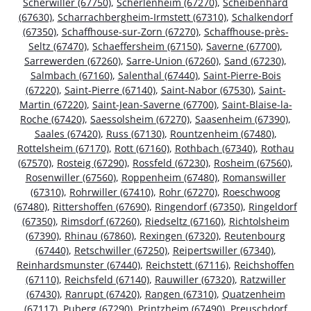
Scherwiller (67750)
,
Scherlenheim (67270)
,
Scheibenhard
(67630)
,
Scharrachbergheim-Irmstett (67310)
,
Schalkendorf
(67350)
,
Schaffhouse-sur-Zorn (67270)
,
Schaffhouse-près-
Seltz (67470)
,
Schaeffersheim (67150)
,
Saverne (67700)
,
Sarrewerden (67260)
,
Sarre-Union (67260)
,
Sand (67230)
,
Salmbach (67160)
,
Salenthal (67440)
,
Saint-Pierre-Bois
(67220)
,
Saint-Pierre (67140)
,
Saint-Nabor (67530)
,
Saint-
Martin (67220)
,
Saint-Jean-Saverne (67700)
,
Saint-Blaise-la-
Roche (67420)
,
Saessolsheim (67270)
,
Saasenheim (67390)
,
Saales (67420)
,
Russ (67130)
,
Rountzenheim (67480)
,
Rottelsheim (67170)
,
Rott (67160)
,
Rothbach (67340)
,
Rothau
(67570)
,
Rosteig (67290)
,
Rossfeld (67230)
,
Rosheim (67560)
,
Rosenwiller (67560)
,
Roppenheim (67480)
,
Romanswiller
(67310)
,
Rohrwiller (67410)
,
Rohr (67270)
,
Roeschwoog
(67480)
,
Rittershoffen (67690)
,
Ringendorf (67350)
,
Ringeldorf
(67350)
,
Rimsdorf (67260)
,
Riedseltz (67160)
,
Richtolsheim
(67390)
,
Rhinau (67860)
,
Rexingen (67320)
,
Reutenbourg
(67440)
,
Retschwiller (67250)
,
Reipertswiller (67340)
,
Reinhardsmunster (67440)
,
Reichstett (67116)
,
Reichshoffen
(67110)
,
Reichsfeld (67140)
,
Rauwiller (67320)
,
Ratzwiller
(67430)
,
Ranrupt (67420)
,
Rangen (67310)
,
Quatzenheim
(67117)
,
Puberg (67290)
,
Printzheim (67490)
,
Preuschdorf