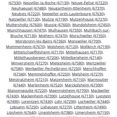
(67330)
,
Neuviller-la-Roche (67130)
,
Neuve-Église (67220)
,
Neuhaeusel (67480)
,
Neugartheim-Ittlenheim (67370)
,
Neubois (67220)
,
Neewiller-près-Lauterbourg (67630)
,
Natzwiller (67130)
,
Mutzig (67190)
,
Mutzenhouse (67270)
,
Muttersholtz (67600)
,
Mussig (67600)
,
Mundolsheim (67450)
,
Munchhausen (67470)
,
Mulhausen (67350)
,
Muhlbach-sur-
Bruche (67130)
,
Mothern (67470)
,
Morschwiller (67350)
,
Morsbronn-les-Bains (67360)
,
Monswiller (67700)
,
Mommenheim (67670)
,
Molsheim (67120)
,
Mollkirch (67190)
,
Mittelschaeffolsheim (67170)
,
Mittelhausen (67170)
,
Mittelhausbergen (67206)
,
Mittelbergheim (67140)
,
Minversheim (67270)
,
Mietesheim (67580)
,
Mertzwiller
(67580)
,
Merkwiller-Pechelbronn (67250)
,
Menchhoffen
(67340)
,
Memmelshoffen (67250)
,
Melsheim (67270)
,
Meistratzheim (67210)
,
Matzenheim (67150)
,
Marmoutier
(67440)
,
Marlenheim (67520)
,
Marckolsheim (67390)
,
Maisonsgoutte (67220)
,
Maennolsheim (67700)
,
Mackwiller
(67430)
,
Mackenheim (67390)
,
Lutzelhouse (67130)
,
Lupstein
(67490)
,
Lorentzen (67430)
,
Lohr (67290)
,
Lochwiller (67440)
,
Lobsann (67250)
,
Lixhausen (67270)
,
Littenheim (67490)
,
Lipsheim (67640)
,
Lingolsheim (67380)
,
Limersheim (67150)
,