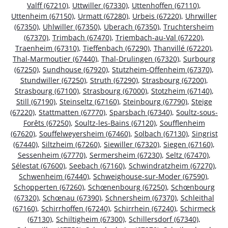
Valff (67210)
,
Uttwiller (67330)
,
Uttenhoffen (67110)
,
Uttenheim (67150)
,
Urmatt (67280)
,
Urbeis (67220)
,
Uhrwiller
(67350)
,
Uhlwiller (67350)
,
Uberach (67350)
,
Truchtersheim
(67370)
,
Trimbach (67470)
,
Triembach-au-Val (67220)
,
Traenheim (67310)
,
Tieffenbach (67290)
,
Thanvillé (67220)
,
Thal-Marmoutier (67440)
,
Thal-Drulingen (67320)
,
Surbourg
(67250)
,
Sundhouse (67920)
,
Stutzheim-Offenheim (67370)
,
Stundwiller (67250)
,
Struth (67290)
,
Strasbourg (67200)
,
Strasbourg (67100)
,
Strasbourg (67000)
,
Stotzheim (67140)
,
Still (67190)
,
Steinseltz (67160)
,
Steinbourg (67790)
,
Steige
(67220)
,
Stattmatten (67770)
,
Sparsbach (67340)
,
Soultz-sous-
Forêts (67250)
,
Soultz-les-Bains (67120)
,
Soufflenheim
(67620)
,
Souffelweyersheim (67460)
,
Solbach (67130)
,
Singrist
(67440)
,
Siltzheim (67260)
,
Siewiller (67320)
,
Siegen (67160)
,
Sessenheim (67770)
,
Sermersheim (67230)
,
Seltz (67470)
,
Sélestat (67600)
,
Seebach (67160)
,
Schwindratzheim (67270)
,
Schwenheim (67440)
,
Schweighouse-sur-Moder (67590)
,
Schopperten (67260)
,
Schœnenbourg (67250)
,
Schœnbourg
(67320)
,
Schœnau (67390)
,
Schnersheim (67370)
,
Schleithal
(67160)
,
Schirrhoffen (67240)
,
Schirrhein (67240)
,
Schirmeck
(67130)
,
Schiltigheim (67300)
,
Schillersdorf (67340)
,