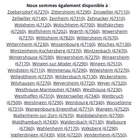
Nous sommes également disponible à
:
Zoebersdorf (67270)
,
Zittersheim (67290)
,
Zinswiller (67110)
,
Zellwiller (67140)
,
Zeinheim (67310)
,
Zehnacker (67310)
,
Wolxheim (67120)
,
Wolschheim (67700)
,
Wolfskirchen
(67260)
,
Wolfisheim (67202)
,
Wœrth (67360)
,
Wiwersheim
(67370)
,
Wittisheim (67820)
,
Wittersheim (67670)
,
Witternheim (67230)
,
Wissembourg (67160)
,
Wisches (67130)
,
Wintzenheim-Kochersberg (67370)
,
Wintzenbach (67470)
,
Wintershouse (67590)
,
Wingersheim (67270)
,
Wingersheim
(67170)
,
Wingen-sur-Moder (67290)
,
Wingen (67510)
,
Windstein (67110)
,
Wimmenau (67290)
,
Wilwisheim (67270)
,
Willgottheim (67370)
,
Wildersbach (67130)
,
Wickersheim-
Wilshausen (67270)
,
Weyersheim (67720)
,
Weyer (67320)
,
Westhouse-Marmoutier (67440)
,
Westhouse (67230)
,
Westhoffen (67310)
,
Weiterswiller (67340)
,
Weitbruch
(67500)
,
Weislingen (67290)
,
Weinbourg (67340)
,
Wasselonne
(67310)
,
Wangenbourg-Engenthal (67710)
,
Wangen (67520)
,
Waltenheim-sur-Zorn (67670)
,
Waldolwisheim (67700)
,
Waldhambach (67430)
,
Waldersbach (67130)
,
Walbourg
(67360)
,
Wahlenheim (67170)
,
Volksberg (67290)
,
Vœllerdingen (67430)
,
Villé (67220)
,
Vendenheim (67550)
,