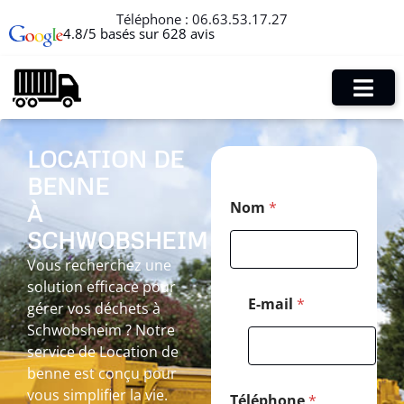
Téléphone :
06.63.53.17.27
4.8/5 basés sur 628 avis
LOCATION DE
BENNE
T
Nom
*
À
é
l
SCHWOBSHEIM
é
p
Vous recherchez une
h
solution efficace pour
o
E-mail
*
gérer vos déchets à
n
Schwobsheim ? Notre
e
M
service de Location de
e
benne est conçu pour
s
vous simplifier la vie.
s
Téléphone
*