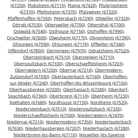
(67250)
,
Plobsheim (67115)
,
Plaine (67420)
,
Pfulgriesheim
(67370)
,
Pfettisheim (67370)
,
Pfalzweyer (67320)
,
Pfaffenhoffen (67350)
,
Petersbach (67290)
,
Ottwiller (67320)
,
Ottrott (67530)
,
Otterswiller (67700)
,
Ottersthal (67700)
,
Ostwald (67540)
,
Osthouse (67150)
,
Osthoffen (67990)
,
Orschwiller (67600)
,
Olwisheim (67170)
,
Ohnenheim (67390)
,
Ohlungen (67590)
,
Ohlungen (67170)
,
Offwiller (67340)
,
Offendorf (67850)
,
Oermingen (67970)
,
Odratzheim (67520)
,
Obersteinbach (67510)
,
Obersteigen (67710)
,
Obersoultzbach (67330)
,
Oberschaeffolsheim (67203)
,
Oberrœdern (67250)
,
Obernai (67210)
,
Obermodern-
Zutzendorf (67330)
,
Oberlauterbach (67160)
,
Oberhoffen-
sur-Moder (67240)
,
Oberhoffen-lès-Wissembourg (67160)
,
Oberhausbergen (67205)
,
Oberhaslach (67280)
,
Oberdorf-
Spachbach (67360)
,
Oberbronn (67110)
,
Obenheim (67230)
,
Nothalten (67680)
,
Nordhouse (67150)
,
Nordheim (67520)
,
Niedersteinbach (67510)
,
Niedersoultzbach (67330)
,
Niederschaeffolsheim (67500)
,
Niederrœdern (67470)
,
Niedernai (67210)
,
Niedermodern (67350)
,
Niederlauterbach
(67630)
,
Niederhausbergen (67207)
,
Niederhaslach (67280)
,
Niederbronn-les-Bains (67110)
,
Neuwiller-lès-Saverne