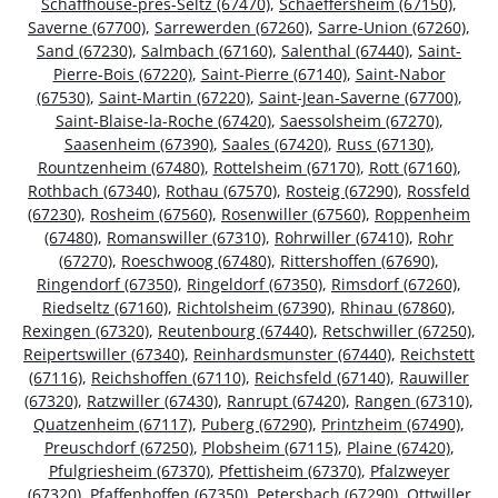
Schaffhouse-près-Seltz (67470)
,
Schaeffersheim (67150)
,
Saverne (67700)
,
Sarrewerden (67260)
,
Sarre-Union (67260)
,
Sand (67230)
,
Salmbach (67160)
,
Salenthal (67440)
,
Saint-
Pierre-Bois (67220)
,
Saint-Pierre (67140)
,
Saint-Nabor
(67530)
,
Saint-Martin (67220)
,
Saint-Jean-Saverne (67700)
,
Saint-Blaise-la-Roche (67420)
,
Saessolsheim (67270)
,
Saasenheim (67390)
,
Saales (67420)
,
Russ (67130)
,
Rountzenheim (67480)
,
Rottelsheim (67170)
,
Rott (67160)
,
Rothbach (67340)
,
Rothau (67570)
,
Rosteig (67290)
,
Rossfeld
(67230)
,
Rosheim (67560)
,
Rosenwiller (67560)
,
Roppenheim
(67480)
,
Romanswiller (67310)
,
Rohrwiller (67410)
,
Rohr
(67270)
,
Roeschwoog (67480)
,
Rittershoffen (67690)
,
Ringendorf (67350)
,
Ringeldorf (67350)
,
Rimsdorf (67260)
,
Riedseltz (67160)
,
Richtolsheim (67390)
,
Rhinau (67860)
,
Rexingen (67320)
,
Reutenbourg (67440)
,
Retschwiller (67250)
,
Reipertswiller (67340)
,
Reinhardsmunster (67440)
,
Reichstett
(67116)
,
Reichshoffen (67110)
,
Reichsfeld (67140)
,
Rauwiller
(67320)
,
Ratzwiller (67430)
,
Ranrupt (67420)
,
Rangen (67310)
,
Quatzenheim (67117)
,
Puberg (67290)
,
Printzheim (67490)
,
Preuschdorf (67250)
,
Plobsheim (67115)
,
Plaine (67420)
,
Pfulgriesheim (67370)
,
Pfettisheim (67370)
,
Pfalzweyer
(67320)
,
Pfaffenhoffen (67350)
,
Petersbach (67290)
,
Ottwiller