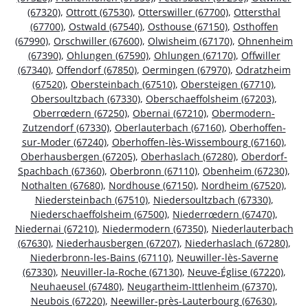
(67320)
,
Ottrott (67530)
,
Otterswiller (67700)
,
Ottersthal
(67700)
,
Ostwald (67540)
,
Osthouse (67150)
,
Osthoffen
(67990)
,
Orschwiller (67600)
,
Olwisheim (67170)
,
Ohnenheim
(67390)
,
Ohlungen (67590)
,
Ohlungen (67170)
,
Offwiller
(67340)
,
Offendorf (67850)
,
Oermingen (67970)
,
Odratzheim
(67520)
,
Obersteinbach (67510)
,
Obersteigen (67710)
,
Obersoultzbach (67330)
,
Oberschaeffolsheim (67203)
,
Oberrœdern (67250)
,
Obernai (67210)
,
Obermodern-
Zutzendorf (67330)
,
Oberlauterbach (67160)
,
Oberhoffen-
sur-Moder (67240)
,
Oberhoffen-lès-Wissembourg (67160)
,
Oberhausbergen (67205)
,
Oberhaslach (67280)
,
Oberdorf-
Spachbach (67360)
,
Oberbronn (67110)
,
Obenheim (67230)
,
Nothalten (67680)
,
Nordhouse (67150)
,
Nordheim (67520)
,
Niedersteinbach (67510)
,
Niedersoultzbach (67330)
,
Niederschaeffolsheim (67500)
,
Niederrœdern (67470)
,
Niedernai (67210)
,
Niedermodern (67350)
,
Niederlauterbach
(67630)
,
Niederhausbergen (67207)
,
Niederhaslach (67280)
,
Niederbronn-les-Bains (67110)
,
Neuwiller-lès-Saverne
(67330)
,
Neuviller-la-Roche (67130)
,
Neuve-Église (67220)
,
Neuhaeusel (67480)
,
Neugartheim-Ittlenheim (67370)
,
Neubois (67220)
,
Neewiller-près-Lauterbourg (67630)
,