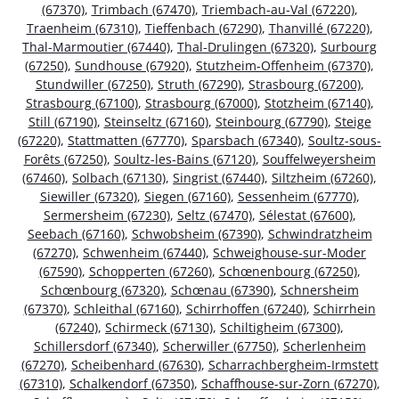
(67370)
,
Trimbach (67470)
,
Triembach-au-Val (67220)
,
Traenheim (67310)
,
Tieffenbach (67290)
,
Thanvillé (67220)
,
Thal-Marmoutier (67440)
,
Thal-Drulingen (67320)
,
Surbourg
(67250)
,
Sundhouse (67920)
,
Stutzheim-Offenheim (67370)
,
Stundwiller (67250)
,
Struth (67290)
,
Strasbourg (67200)
,
Strasbourg (67100)
,
Strasbourg (67000)
,
Stotzheim (67140)
,
Still (67190)
,
Steinseltz (67160)
,
Steinbourg (67790)
,
Steige
(67220)
,
Stattmatten (67770)
,
Sparsbach (67340)
,
Soultz-sous-
Forêts (67250)
,
Soultz-les-Bains (67120)
,
Souffelweyersheim
(67460)
,
Solbach (67130)
,
Singrist (67440)
,
Siltzheim (67260)
,
Siewiller (67320)
,
Siegen (67160)
,
Sessenheim (67770)
,
Sermersheim (67230)
,
Seltz (67470)
,
Sélestat (67600)
,
Seebach (67160)
,
Schwobsheim (67390)
,
Schwindratzheim
(67270)
,
Schwenheim (67440)
,
Schweighouse-sur-Moder
(67590)
,
Schopperten (67260)
,
Schœnenbourg (67250)
,
Schœnbourg (67320)
,
Schœnau (67390)
,
Schnersheim
(67370)
,
Schleithal (67160)
,
Schirrhoffen (67240)
,
Schirrhein
(67240)
,
Schirmeck (67130)
,
Schiltigheim (67300)
,
Schillersdorf (67340)
,
Scherwiller (67750)
,
Scherlenheim
(67270)
,
Scheibenhard (67630)
,
Scharrachbergheim-Irmstett
(67310)
,
Schalkendorf (67350)
,
Schaffhouse-sur-Zorn (67270)
,