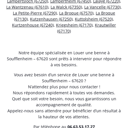
Lampertsloch (67250)
,
Lampertheim (67450)
,
Lalaye (67220)
,
La Wantzenau (67610)
,
La Walck (67350)
,
La Vancelle (67730)
,
La Petite-Pierre (67290)
,
La Broque (67570)
,
La Broque
(67130)
,
Kutzenhausen (67250)
,
Kuttolsheim (67520)
,
Kurtzenhouse (67240)
,
Kriegsheim (67170)
,
Krautwiller
(67170)
Notre équipe spécialisée en Louer une benne à
Soufflenheim – 67620 sont prêts à intervenir pour répondre
à vos besoins.
Vous avez besoin d’un service de Louer une benne à
Soufflenheim – 67620 ?
N’attendez plus pour nous contacter !
Nous répondons rapidement à toutes vos demandes.
Quel que soit votre besoin, nous vous garantissons un
accompagnement de qualité.
Appelez-nous sans attendre pour bénéficier d’un résultat à
la hauteur de vos attentes.
Par téléphone au
06.63.53.17.27