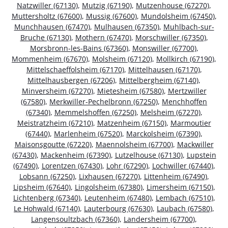
Natzwiller (67130)
,
Mutzig (67190)
,
Mutzenhouse (67270)
,
Muttersholtz (67600)
,
Mussig (67600)
,
Mundolsheim (67450)
,
Munchhausen (67470)
,
Mulhausen (67350)
,
Muhlbach-sur-
Bruche (67130)
,
Mothern (67470)
,
Morschwiller (67350)
,
Morsbronn-les-Bains (67360)
,
Monswiller (67700)
,
Mommenheim (67670)
,
Molsheim (67120)
,
Mollkirch (67190)
,
Mittelschaeffolsheim (67170)
,
Mittelhausen (67170)
,
Mittelhausbergen (67206)
,
Mittelbergheim (67140)
,
Minversheim (67270)
,
Mietesheim (67580)
,
Mertzwiller
(67580)
,
Merkwiller-Pechelbronn (67250)
,
Menchhoffen
(67340)
,
Memmelshoffen (67250)
,
Melsheim (67270)
,
Meistratzheim (67210)
,
Matzenheim (67150)
,
Marmoutier
(67440)
,
Marlenheim (67520)
,
Marckolsheim (67390)
,
Maisonsgoutte (67220)
,
Maennolsheim (67700)
,
Mackwiller
(67430)
,
Mackenheim (67390)
,
Lutzelhouse (67130)
,
Lupstein
(67490)
,
Lorentzen (67430)
,
Lohr (67290)
,
Lochwiller (67440)
,
Lobsann (67250)
,
Lixhausen (67270)
,
Littenheim (67490)
,
Lipsheim (67640)
,
Lingolsheim (67380)
,
Limersheim (67150)
,
Lichtenberg (67340)
,
Leutenheim (67480)
,
Lembach (67510)
,
Le Hohwald (67140)
,
Lauterbourg (67630)
,
Laubach (67580)
,
Langensoultzbach (67360)
,
Landersheim (67700)
,