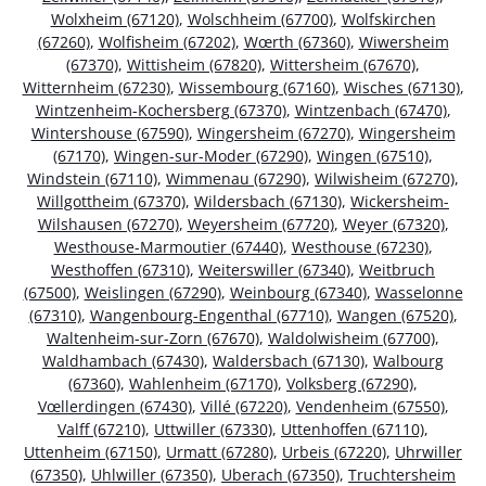
Wolxheim (67120)
,
Wolschheim (67700)
,
Wolfskirchen
(67260)
,
Wolfisheim (67202)
,
Wœrth (67360)
,
Wiwersheim
(67370)
,
Wittisheim (67820)
,
Wittersheim (67670)
,
Witternheim (67230)
,
Wissembourg (67160)
,
Wisches (67130)
,
Wintzenheim-Kochersberg (67370)
,
Wintzenbach (67470)
,
Wintershouse (67590)
,
Wingersheim (67270)
,
Wingersheim
(67170)
,
Wingen-sur-Moder (67290)
,
Wingen (67510)
,
Windstein (67110)
,
Wimmenau (67290)
,
Wilwisheim (67270)
,
Willgottheim (67370)
,
Wildersbach (67130)
,
Wickersheim-
Wilshausen (67270)
,
Weyersheim (67720)
,
Weyer (67320)
,
Westhouse-Marmoutier (67440)
,
Westhouse (67230)
,
Westhoffen (67310)
,
Weiterswiller (67340)
,
Weitbruch
(67500)
,
Weislingen (67290)
,
Weinbourg (67340)
,
Wasselonne
(67310)
,
Wangenbourg-Engenthal (67710)
,
Wangen (67520)
,
Waltenheim-sur-Zorn (67670)
,
Waldolwisheim (67700)
,
Waldhambach (67430)
,
Waldersbach (67130)
,
Walbourg
(67360)
,
Wahlenheim (67170)
,
Volksberg (67290)
,
Vœllerdingen (67430)
,
Villé (67220)
,
Vendenheim (67550)
,
Valff (67210)
,
Uttwiller (67330)
,
Uttenhoffen (67110)
,
Uttenheim (67150)
,
Urmatt (67280)
,
Urbeis (67220)
,
Uhrwiller
(67350)
,
Uhlwiller (67350)
,
Uberach (67350)
,
Truchtersheim