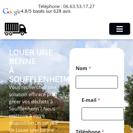
Téléphone :
06.63.53.17.27
4.8/5 basés sur 628 avis
LOUER UNE
BENNE
M
Nom
*
À
e
s
SOUFFLENHEIM
s
a
Vous recherchez une
g
solution efficace pour
e
E-mail
*
gérer vos déchets à
T
Soufflenheim ? Nous
é
l
mettons à votre
é
disposition un service
p
de Louer une benne
h
Téléphone
*