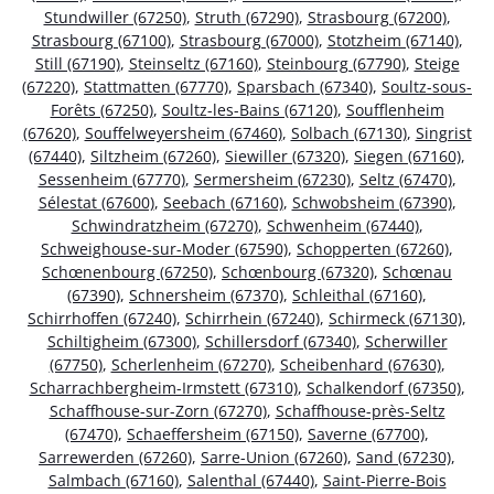
Stundwiller (67250)
,
Struth (67290)
,
Strasbourg (67200)
,
Strasbourg (67100)
,
Strasbourg (67000)
,
Stotzheim (67140)
,
Still (67190)
,
Steinseltz (67160)
,
Steinbourg (67790)
,
Steige
(67220)
,
Stattmatten (67770)
,
Sparsbach (67340)
,
Soultz-sous-
Forêts (67250)
,
Soultz-les-Bains (67120)
,
Soufflenheim
(67620)
,
Souffelweyersheim (67460)
,
Solbach (67130)
,
Singrist
(67440)
,
Siltzheim (67260)
,
Siewiller (67320)
,
Siegen (67160)
,
Sessenheim (67770)
,
Sermersheim (67230)
,
Seltz (67470)
,
Sélestat (67600)
,
Seebach (67160)
,
Schwobsheim (67390)
,
Schwindratzheim (67270)
,
Schwenheim (67440)
,
Schweighouse-sur-Moder (67590)
,
Schopperten (67260)
,
Schœnenbourg (67250)
,
Schœnbourg (67320)
,
Schœnau
(67390)
,
Schnersheim (67370)
,
Schleithal (67160)
,
Schirrhoffen (67240)
,
Schirrhein (67240)
,
Schirmeck (67130)
,
Schiltigheim (67300)
,
Schillersdorf (67340)
,
Scherwiller
(67750)
,
Scherlenheim (67270)
,
Scheibenhard (67630)
,
Scharrachbergheim-Irmstett (67310)
,
Schalkendorf (67350)
,
Schaffhouse-sur-Zorn (67270)
,
Schaffhouse-près-Seltz
(67470)
,
Schaeffersheim (67150)
,
Saverne (67700)
,
Sarrewerden (67260)
,
Sarre-Union (67260)
,
Sand (67230)
,
Salmbach (67160)
,
Salenthal (67440)
,
Saint-Pierre-Bois