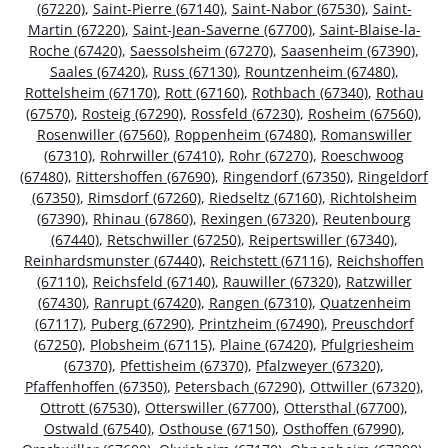
(67220)
,
Saint-Pierre (67140)
,
Saint-Nabor (67530)
,
Saint-
Martin (67220)
,
Saint-Jean-Saverne (67700)
,
Saint-Blaise-la-
Roche (67420)
,
Saessolsheim (67270)
,
Saasenheim (67390)
,
Saales (67420)
,
Russ (67130)
,
Rountzenheim (67480)
,
Rottelsheim (67170)
,
Rott (67160)
,
Rothbach (67340)
,
Rothau
(67570)
,
Rosteig (67290)
,
Rossfeld (67230)
,
Rosheim (67560)
,
Rosenwiller (67560)
,
Roppenheim (67480)
,
Romanswiller
(67310)
,
Rohrwiller (67410)
,
Rohr (67270)
,
Roeschwoog
(67480)
,
Rittershoffen (67690)
,
Ringendorf (67350)
,
Ringeldorf
(67350)
,
Rimsdorf (67260)
,
Riedseltz (67160)
,
Richtolsheim
(67390)
,
Rhinau (67860)
,
Rexingen (67320)
,
Reutenbourg
(67440)
,
Retschwiller (67250)
,
Reipertswiller (67340)
,
Reinhardsmunster (67440)
,
Reichstett (67116)
,
Reichshoffen
(67110)
,
Reichsfeld (67140)
,
Rauwiller (67320)
,
Ratzwiller
(67430)
,
Ranrupt (67420)
,
Rangen (67310)
,
Quatzenheim
(67117)
,
Puberg (67290)
,
Printzheim (67490)
,
Preuschdorf
(67250)
,
Plobsheim (67115)
,
Plaine (67420)
,
Pfulgriesheim
(67370)
,
Pfettisheim (67370)
,
Pfalzweyer (67320)
,
Pfaffenhoffen (67350)
,
Petersbach (67290)
,
Ottwiller (67320)
,
Ottrott (67530)
,
Otterswiller (67700)
,
Ottersthal (67700)
,
Ostwald (67540)
,
Osthouse (67150)
,
Osthoffen (67990)
,