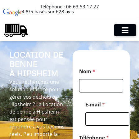
Téléphone :
06.63.53.17.27
4.8/5 basés sur 628 avis
LOCATION DE
BENNE
P
Nom
*
À HIPSHEIM
o
s
Vous recherchez une
t
solution efficace pour
a
l
gérer vos déchets à
*
Hipsheim ? La Location
E-mail
*
T
de benne à Hipsheim
é
est pensée pour
l
é
répondre à vos besoins
p
réels. Peu importe la
h
Téléphone
*