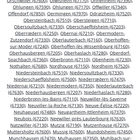
Orschwiller (67600)
,
Olwisheim (67170)
,
Ohnenheim (67390)
,
Ohlungen (67590)
,
Ohlungen (67170)
,
Offwiller (67340)
,
Offendorf (67850)
,
Oermingen (67970)
,
Odratzheim (67520)
,
Obersteinbach (67510)
,
Obersteigen (67710)
,
Obersoultzbach (67330)
,
Oberschaeffolsheim (67203)
,
Oberrœdern (67250)
,
Obernai (67210)
,
Obermodern-
Zutzendorf (67330)
,
Oberlauterbach (67160)
,
Oberhoffen-
sur-Moder (67240)
,
Oberhoffen-lès-Wissembourg (67160)
,
Oberhausbergen (67205)
,
Oberhaslach (67280)
,
Oberdorf-
Spachbach (67360)
,
Oberbronn (67110)
,
Obenheim (67230)
,
Nothalten (67680)
,
Nordhouse (67150)
,
Nordheim (67520)
,
Niedersteinbach (67510)
,
Niedersoultzbach (67330)
,
Niederschaeffolsheim (67500)
,
Niederrœdern (67470)
,
Niedernai (67210)
,
Niedermodern (67350)
,
Niederlauterbach
(67630)
,
Niederhausbergen (67207)
,
Niederhaslach (67280)
,
Niederbronn-les-Bains (67110)
,
Neuwiller-lès-Saverne
(67330)
,
Neuviller-la-Roche (67130)
,
Neuve-Église (67220)
,
Neuhaeusel (67480)
,
Neugartheim-Ittlenheim (67370)
,
Neubois (67220)
,
Neewiller-près-Lauterbourg (67630)
,
Natzwiller (67130)
,
Mutzig (67190)
,
Mutzenhouse (67270)
,
Muttersholtz (67600)
,
Mussig (67600)
,
Mundolsheim (67450)
,
Munchhausen (67470)
,
Mulhausen (67350)
,
Muhlbach-sur-