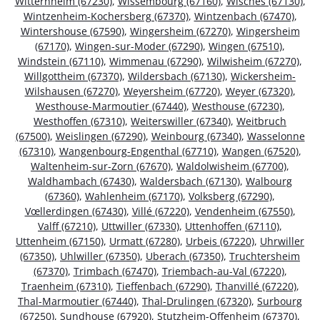
Witternheim (67230)
,
Wissembourg (67160)
,
Wisches (67130)
,
Wintzenheim-Kochersberg (67370)
,
Wintzenbach (67470)
,
Wintershouse (67590)
,
Wingersheim (67270)
,
Wingersheim
(67170)
,
Wingen-sur-Moder (67290)
,
Wingen (67510)
,
Windstein (67110)
,
Wimmenau (67290)
,
Wilwisheim (67270)
,
Willgottheim (67370)
,
Wildersbach (67130)
,
Wickersheim-
Wilshausen (67270)
,
Weyersheim (67720)
,
Weyer (67320)
,
Westhouse-Marmoutier (67440)
,
Westhouse (67230)
,
Westhoffen (67310)
,
Weiterswiller (67340)
,
Weitbruch
(67500)
,
Weislingen (67290)
,
Weinbourg (67340)
,
Wasselonne
(67310)
,
Wangenbourg-Engenthal (67710)
,
Wangen (67520)
,
Waltenheim-sur-Zorn (67670)
,
Waldolwisheim (67700)
,
Waldhambach (67430)
,
Waldersbach (67130)
,
Walbourg
(67360)
,
Wahlenheim (67170)
,
Volksberg (67290)
,
Vœllerdingen (67430)
,
Villé (67220)
,
Vendenheim (67550)
,
Valff (67210)
,
Uttwiller (67330)
,
Uttenhoffen (67110)
,
Uttenheim (67150)
,
Urmatt (67280)
,
Urbeis (67220)
,
Uhrwiller
(67350)
,
Uhlwiller (67350)
,
Uberach (67350)
,
Truchtersheim
(67370)
,
Trimbach (67470)
,
Triembach-au-Val (67220)
,
Traenheim (67310)
,
Tieffenbach (67290)
,
Thanvillé (67220)
,
Thal-Marmoutier (67440)
,
Thal-Drulingen (67320)
,
Surbourg
(67250)
,
Sundhouse (67920)
,
Stutzheim-Offenheim (67370)
,