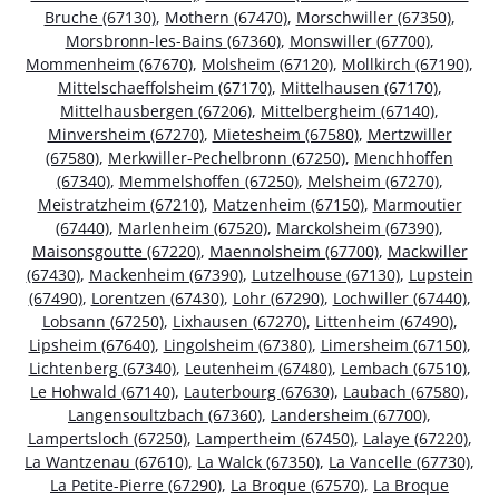
Bruche (67130)
,
Mothern (67470)
,
Morschwiller (67350)
,
Morsbronn-les-Bains (67360)
,
Monswiller (67700)
,
Mommenheim (67670)
,
Molsheim (67120)
,
Mollkirch (67190)
,
Mittelschaeffolsheim (67170)
,
Mittelhausen (67170)
,
Mittelhausbergen (67206)
,
Mittelbergheim (67140)
,
Minversheim (67270)
,
Mietesheim (67580)
,
Mertzwiller
(67580)
,
Merkwiller-Pechelbronn (67250)
,
Menchhoffen
(67340)
,
Memmelshoffen (67250)
,
Melsheim (67270)
,
Meistratzheim (67210)
,
Matzenheim (67150)
,
Marmoutier
(67440)
,
Marlenheim (67520)
,
Marckolsheim (67390)
,
Maisonsgoutte (67220)
,
Maennolsheim (67700)
,
Mackwiller
(67430)
,
Mackenheim (67390)
,
Lutzelhouse (67130)
,
Lupstein
(67490)
,
Lorentzen (67430)
,
Lohr (67290)
,
Lochwiller (67440)
,
Lobsann (67250)
,
Lixhausen (67270)
,
Littenheim (67490)
,
Lipsheim (67640)
,
Lingolsheim (67380)
,
Limersheim (67150)
,
Lichtenberg (67340)
,
Leutenheim (67480)
,
Lembach (67510)
,
Le Hohwald (67140)
,
Lauterbourg (67630)
,
Laubach (67580)
,
Langensoultzbach (67360)
,
Landersheim (67700)
,
Lampertsloch (67250)
,
Lampertheim (67450)
,
Lalaye (67220)
,
La Wantzenau (67610)
,
La Walck (67350)
,
La Vancelle (67730)
,
La Petite-Pierre (67290)
,
La Broque (67570)
,
La Broque