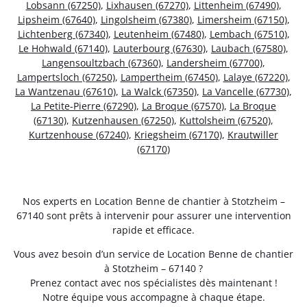
Lobsann (67250)
,
Lixhausen (67270)
,
Littenheim (67490)
,
Lipsheim (67640)
,
Lingolsheim (67380)
,
Limersheim (67150)
,
Lichtenberg (67340)
,
Leutenheim (67480)
,
Lembach (67510)
,
Le Hohwald (67140)
,
Lauterbourg (67630)
,
Laubach (67580)
,
Langensoultzbach (67360)
,
Landersheim (67700)
,
Lampertsloch (67250)
,
Lampertheim (67450)
,
Lalaye (67220)
,
La Wantzenau (67610)
,
La Walck (67350)
,
La Vancelle (67730)
,
La Petite-Pierre (67290)
,
La Broque (67570)
,
La Broque
(67130)
,
Kutzenhausen (67250)
,
Kuttolsheim (67520)
,
Kurtzenhouse (67240)
,
Kriegsheim (67170)
,
Krautwiller
(67170)
Nos experts en Location Benne de chantier à Stotzheim –
67140 sont prêts à intervenir pour assurer une intervention
rapide et efficace.
Vous avez besoin d’un service de Location Benne de chantier
à Stotzheim – 67140 ?
Prenez contact avec nos spécialistes dès maintenant !
Notre équipe vous accompagne à chaque étape.