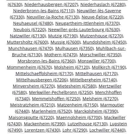
(67630)
,
Niederhausbergen (67207)
,
Niederhaslach (67280)
,
Niederbronn-les-Bains (67110)
,
Neuwiller-lès-Saverne
(67330)
,
Neuviller-la-Roche (67130)
,
Neuve-Église (67220)
,
Neuhaeusel (67480)
,
Neugartheim-Ittlenheim (67370)
,
Neubois (67220)
,
Neewiller-près-Lauterbourg (67630)
,
Natzwiller (67130)
,
Mutzig (67190)
,
Mutzenhouse (67270)
,
Muttersholtz (67600)
,
Mussig (67600)
,
Mundolsheim (67450)
,
Munchhausen (67470)
,
Mulhausen (67350)
,
Muhlbach-sur-
Bruche (67130)
,
Mothern (67470)
,
Morschwiller (67350)
,
Morsbronn-les-Bains (67360)
,
Monswiller (67700)
,
Mommenheim (67670)
,
Molsheim (67120)
,
Mollkirch (67190)
,
Mittelschaeffolsheim (67170)
,
Mittelhausen (67170)
,
Mittelhausbergen (67206)
,
Mittelbergheim (67140)
,
Minversheim (67270)
,
Mietesheim (67580)
,
Mertzwiller
(67580)
,
Merkwiller-Pechelbronn (67250)
,
Menchhoffen
(67340)
,
Memmelshoffen (67250)
,
Melsheim (67270)
,
Meistratzheim (67210)
,
Matzenheim (67150)
,
Marmoutier
(67440)
,
Marlenheim (67520)
,
Marckolsheim (67390)
,
Maisonsgoutte (67220)
,
Maennolsheim (67700)
,
Mackwiller
(67430)
,
Mackenheim (67390)
,
Lutzelhouse (67130)
,
Lupstein
(67490)
,
Lorentzen (67430)
,
Lohr (67290)
,
Lochwiller (67440)
,