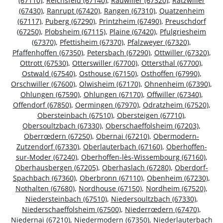
(67110)
,
Reichsfeld (67140)
,
Rauwiller (67320)
,
Ratzwiller
(67430)
,
Ranrupt (67420)
,
Rangen (67310)
,
Quatzenheim
(67117)
,
Puberg (67290)
,
Printzheim (67490)
,
Preuschdorf
(67250)
,
Plobsheim (67115)
,
Plaine (67420)
,
Pfulgriesheim
(67370)
,
Pfettisheim (67370)
,
Pfalzweyer (67320)
,
Pfaffenhoffen (67350)
,
Petersbach (67290)
,
Ottwiller (67320)
,
Ottrott (67530)
,
Otterswiller (67700)
,
Ottersthal (67700)
,
Ostwald (67540)
,
Osthouse (67150)
,
Osthoffen (67990)
,
Orschwiller (67600)
,
Olwisheim (67170)
,
Ohnenheim (67390)
,
Ohlungen (67590)
,
Ohlungen (67170)
,
Offwiller (67340)
,
Offendorf (67850)
,
Oermingen (67970)
,
Odratzheim (67520)
,
Obersteinbach (67510)
,
Obersteigen (67710)
,
Obersoultzbach (67330)
,
Oberschaeffolsheim (67203)
,
Oberrœdern (67250)
,
Obernai (67210)
,
Obermodern-
Zutzendorf (67330)
,
Oberlauterbach (67160)
,
Oberhoffen-
sur-Moder (67240)
,
Oberhoffen-lès-Wissembourg (67160)
,
Oberhausbergen (67205)
,
Oberhaslach (67280)
,
Oberdorf-
Spachbach (67360)
,
Oberbronn (67110)
,
Obenheim (67230)
,
Nothalten (67680)
,
Nordhouse (67150)
,
Nordheim (67520)
,
Niedersteinbach (67510)
,
Niedersoultzbach (67330)
,
Niederschaeffolsheim (67500)
,
Niederrœdern (67470)
,
Niedernai (67210)
,
Niedermodern (67350)
,
Niederlauterbach