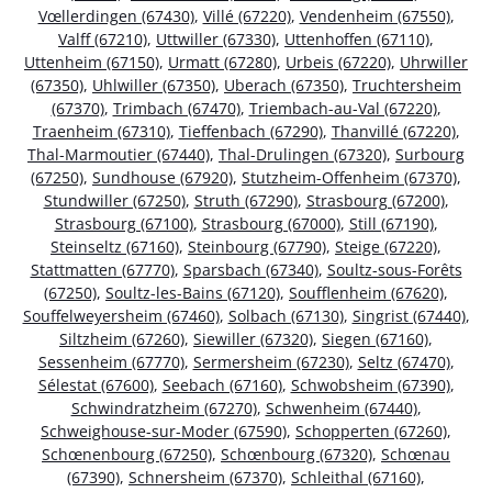
Vœllerdingen (67430)
,
Villé (67220)
,
Vendenheim (67550)
,
Valff (67210)
,
Uttwiller (67330)
,
Uttenhoffen (67110)
,
Uttenheim (67150)
,
Urmatt (67280)
,
Urbeis (67220)
,
Uhrwiller
(67350)
,
Uhlwiller (67350)
,
Uberach (67350)
,
Truchtersheim
(67370)
,
Trimbach (67470)
,
Triembach-au-Val (67220)
,
Traenheim (67310)
,
Tieffenbach (67290)
,
Thanvillé (67220)
,
Thal-Marmoutier (67440)
,
Thal-Drulingen (67320)
,
Surbourg
(67250)
,
Sundhouse (67920)
,
Stutzheim-Offenheim (67370)
,
Stundwiller (67250)
,
Struth (67290)
,
Strasbourg (67200)
,
Strasbourg (67100)
,
Strasbourg (67000)
,
Still (67190)
,
Steinseltz (67160)
,
Steinbourg (67790)
,
Steige (67220)
,
Stattmatten (67770)
,
Sparsbach (67340)
,
Soultz-sous-Forêts
(67250)
,
Soultz-les-Bains (67120)
,
Soufflenheim (67620)
,
Souffelweyersheim (67460)
,
Solbach (67130)
,
Singrist (67440)
,
Siltzheim (67260)
,
Siewiller (67320)
,
Siegen (67160)
,
Sessenheim (67770)
,
Sermersheim (67230)
,
Seltz (67470)
,
Sélestat (67600)
,
Seebach (67160)
,
Schwobsheim (67390)
,
Schwindratzheim (67270)
,
Schwenheim (67440)
,
Schweighouse-sur-Moder (67590)
,
Schopperten (67260)
,
Schœnenbourg (67250)
,
Schœnbourg (67320)
,
Schœnau
(67390)
,
Schnersheim (67370)
,
Schleithal (67160)
,