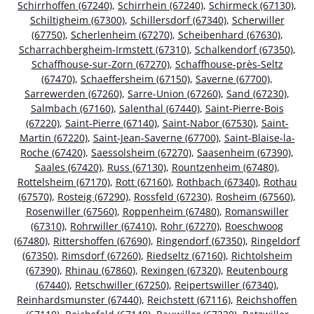
Schirrhoffen (67240)
,
Schirrhein (67240)
,
Schirmeck (67130)
,
Schiltigheim (67300)
,
Schillersdorf (67340)
,
Scherwiller
(67750)
,
Scherlenheim (67270)
,
Scheibenhard (67630)
,
Scharrachbergheim-Irmstett (67310)
,
Schalkendorf (67350)
,
Schaffhouse-sur-Zorn (67270)
,
Schaffhouse-près-Seltz
(67470)
,
Schaeffersheim (67150)
,
Saverne (67700)
,
Sarrewerden (67260)
,
Sarre-Union (67260)
,
Sand (67230)
,
Salmbach (67160)
,
Salenthal (67440)
,
Saint-Pierre-Bois
(67220)
,
Saint-Pierre (67140)
,
Saint-Nabor (67530)
,
Saint-
Martin (67220)
,
Saint-Jean-Saverne (67700)
,
Saint-Blaise-la-
Roche (67420)
,
Saessolsheim (67270)
,
Saasenheim (67390)
,
Saales (67420)
,
Russ (67130)
,
Rountzenheim (67480)
,
Rottelsheim (67170)
,
Rott (67160)
,
Rothbach (67340)
,
Rothau
(67570)
,
Rosteig (67290)
,
Rossfeld (67230)
,
Rosheim (67560)
,
Rosenwiller (67560)
,
Roppenheim (67480)
,
Romanswiller
(67310)
,
Rohrwiller (67410)
,
Rohr (67270)
,
Roeschwoog
(67480)
,
Rittershoffen (67690)
,
Ringendorf (67350)
,
Ringeldorf
(67350)
,
Rimsdorf (67260)
,
Riedseltz (67160)
,
Richtolsheim
(67390)
,
Rhinau (67860)
,
Rexingen (67320)
,
Reutenbourg
(67440)
,
Retschwiller (67250)
,
Reipertswiller (67340)
,
Reinhardsmunster (67440)
,
Reichstett (67116)
,
Reichshoffen