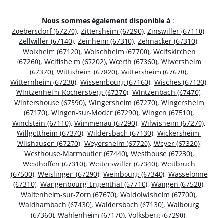
Nous sommes également disponible à
:
Zoebersdorf (67270)
,
Zittersheim (67290)
,
Zinswiller (67110)
,
Zellwiller (67140)
,
Zeinheim (67310)
,
Zehnacker (67310)
,
Wolxheim (67120)
,
Wolschheim (67700)
,
Wolfskirchen
(67260)
,
Wolfisheim (67202)
,
Wœrth (67360)
,
Wiwersheim
(67370)
,
Wittisheim (67820)
,
Wittersheim (67670)
,
Witternheim (67230)
,
Wissembourg (67160)
,
Wisches (67130)
,
Wintzenheim-Kochersberg (67370)
,
Wintzenbach (67470)
,
Wintershouse (67590)
,
Wingersheim (67270)
,
Wingersheim
(67170)
,
Wingen-sur-Moder (67290)
,
Wingen (67510)
,
Windstein (67110)
,
Wimmenau (67290)
,
Wilwisheim (67270)
,
Willgottheim (67370)
,
Wildersbach (67130)
,
Wickersheim-
Wilshausen (67270)
,
Weyersheim (67720)
,
Weyer (67320)
,
Westhouse-Marmoutier (67440)
,
Westhouse (67230)
,
Westhoffen (67310)
,
Weiterswiller (67340)
,
Weitbruch
(67500)
,
Weislingen (67290)
,
Weinbourg (67340)
,
Wasselonne
(67310)
,
Wangenbourg-Engenthal (67710)
,
Wangen (67520)
,
Waltenheim-sur-Zorn (67670)
,
Waldolwisheim (67700)
,
Waldhambach (67430)
,
Waldersbach (67130)
,
Walbourg
(67360)
,
Wahlenheim (67170)
,
Volksberg (67290)
,