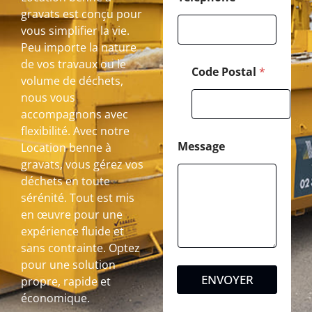
gravats est conçu pour
vous simplifier la vie.
Peu importe la nature
de vos travaux ou le
Code Postal
*
volume de déchets,
nous vous
accompagnons avec
flexibilité. Avec notre
Message
Location benne à
gravats, vous gérez vos
déchets en toute
sérénité. Tout est mis
en œuvre pour une
expérience fluide et
sans contrainte. Optez
pour une solution
ENVOYER
propre, rapide et
économique.