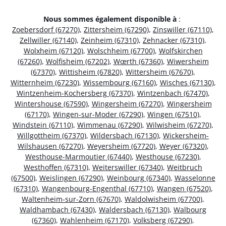
Nous sommes également disponible à
:
Zoebersdorf (67270)
,
Zittersheim (67290)
,
Zinswiller (67110)
,
Zellwiller (67140)
,
Zeinheim (67310)
,
Zehnacker (67310)
,
Wolxheim (67120)
,
Wolschheim (67700)
,
Wolfskirchen
(67260)
,
Wolfisheim (67202)
,
Wœrth (67360)
,
Wiwersheim
(67370)
,
Wittisheim (67820)
,
Wittersheim (67670)
,
Witternheim (67230)
,
Wissembourg (67160)
,
Wisches (67130)
,
Wintzenheim-Kochersberg (67370)
,
Wintzenbach (67470)
,
Wintershouse (67590)
,
Wingersheim (67270)
,
Wingersheim
(67170)
,
Wingen-sur-Moder (67290)
,
Wingen (67510)
,
Windstein (67110)
,
Wimmenau (67290)
,
Wilwisheim (67270)
,
Willgottheim (67370)
,
Wildersbach (67130)
,
Wickersheim-
Wilshausen (67270)
,
Weyersheim (67720)
,
Weyer (67320)
,
Westhouse-Marmoutier (67440)
,
Westhouse (67230)
,
Westhoffen (67310)
,
Weiterswiller (67340)
,
Weitbruch
(67500)
,
Weislingen (67290)
,
Weinbourg (67340)
,
Wasselonne
(67310)
,
Wangenbourg-Engenthal (67710)
,
Wangen (67520)
,
Waltenheim-sur-Zorn (67670)
,
Waldolwisheim (67700)
,
Waldhambach (67430)
,
Waldersbach (67130)
,
Walbourg
(67360)
,
Wahlenheim (67170)
,
Volksberg (67290)
,