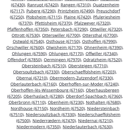
(67430)
,
Ranrupt (67420)
,
Rangen (67310)
,
Quatzenheim
(67117)
,
Puberg (67290)
,
Printzheim (67490)
,
Preuschdorf
(67250)
,
Plobsheim (67115)
,
Plaine (67420)
,
Pfulgriesheim
(67370)
,
Pfettisheim (67370)
,
Pfalzweyer (67320)
,
Pfaffenhoffen (67350)
,
Petersbach (67290)
,
Ottwiller (67320)
,
Ottrott (67530)
,
Otterswiller (67700)
,
Ottersthal (67700)
,
Ostwald (67540)
,
Osthouse (67150)
,
Osthoffen (67990)
,
Orschwiller (67600)
,
Olwisheim (67170)
,
Ohnenheim (67390)
,
Ohlungen (67590)
,
Ohlungen (67170)
,
Offwiller (67340)
,
Offendorf (67850)
,
Oermingen (67970)
,
Odratzheim (67520)
,
Obersteinbach (67510)
,
Obersteigen (67710)
,
Obersoultzbach (67330)
,
Oberschaeffolsheim (67203)
,
Obernai (67210)
,
Obermodern-Zutzendorf (67330)
,
Oberlauterbach (67160)
,
Oberhoffen-sur-Moder (67240)
,
Oberhoffen-lès-Wissembourg (67160)
,
Oberhausbergen
(67205)
,
Oberhaslach (67280)
,
Oberdorf-Spachbach (67360)
,
Oberbronn (67110)
,
Obenheim (67230)
,
Nothalten (67680)
,
Nordhouse (67150)
,
Nordheim (67520)
,
Niedersteinbach
(67510)
,
Niedersoultzbach (67330)
,
Niederschaeffolsheim
(67500)
,
Niederrœdern (67470)
,
Niedernai (67210)
,
Niedermodern (67350)
,
Niederlauterbach (67630)
,