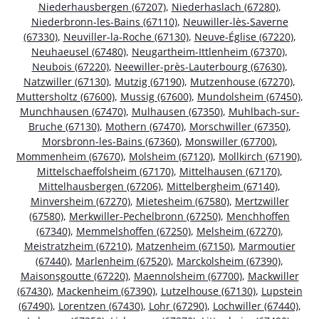
Niederhausbergen (67207)
,
Niederhaslach (67280)
,
Niederbronn-les-Bains (67110)
,
Neuwiller-lès-Saverne
(67330)
,
Neuviller-la-Roche (67130)
,
Neuve-Église (67220)
,
Neuhaeusel (67480)
,
Neugartheim-Ittlenheim (67370)
,
Neubois (67220)
,
Neewiller-près-Lauterbourg (67630)
,
Natzwiller (67130)
,
Mutzig (67190)
,
Mutzenhouse (67270)
,
Muttersholtz (67600)
,
Mussig (67600)
,
Mundolsheim (67450)
,
Munchhausen (67470)
,
Mulhausen (67350)
,
Muhlbach-sur-
Bruche (67130)
,
Mothern (67470)
,
Morschwiller (67350)
,
Morsbronn-les-Bains (67360)
,
Monswiller (67700)
,
Mommenheim (67670)
,
Molsheim (67120)
,
Mollkirch (67190)
,
Mittelschaeffolsheim (67170)
,
Mittelhausen (67170)
,
Mittelhausbergen (67206)
,
Mittelbergheim (67140)
,
Minversheim (67270)
,
Mietesheim (67580)
,
Mertzwiller
(67580)
,
Merkwiller-Pechelbronn (67250)
,
Menchhoffen
(67340)
,
Memmelshoffen (67250)
,
Melsheim (67270)
,
Meistratzheim (67210)
,
Matzenheim (67150)
,
Marmoutier
(67440)
,
Marlenheim (67520)
,
Marckolsheim (67390)
,
Maisonsgoutte (67220)
,
Maennolsheim (67700)
,
Mackwiller
(67430)
,
Mackenheim (67390)
,
Lutzelhouse (67130)
,
Lupstein
(67490)
,
Lorentzen (67430)
,
Lohr (67290)
,
Lochwiller (67440)
,