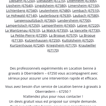
Lobsann (67250)
,
Lixhausen (67270)
,
Littenheim (67490)
,
Lipsheim (67640)
,
Lingolsheim (67380)
,
Limersheim (67150)
,
Lichtenberg (67340)
,
Leutenheim (67480)
,
Lembach (67510)
,
Le Hohwald (67140)
,
Lauterbourg (67630)
,
Laubach (67580)
,
Langensoultzbach (67360)
,
Landersheim (67700)
,
Lampertsloch (67250)
,
Lampertheim (67450)
,
Lalaye (67220)
,
La Wantzenau (67610)
,
La Walck (67350)
,
La Vancelle (67730)
,
La Petite-Pierre (67290)
,
La Broque (67570)
,
La Broque
(67130)
,
Kutzenhausen (67250)
,
Kuttolsheim (67520)
,
Kurtzenhouse (67240)
,
Kriegsheim (67170)
,
Krautwiller
(67170)
Des professionnels expérimentés en Location benne à
gravats à Oberrœdern – 67250 vous accompagnent avec
sérieux pour assurer une intervention rapide et efficace.
Vous avez besoin d’un service de Location benne à gravats à
Oberrœdern – 67250 ?
N’attendez plus pour nous contacter !
Un devis gratuit vous est proposé sur simple demande.