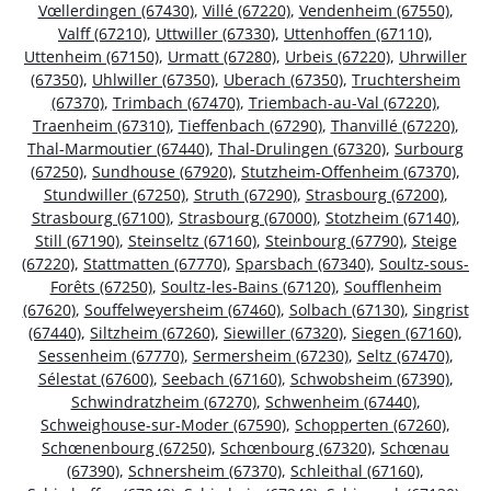
Vœllerdingen (67430)
,
Villé (67220)
,
Vendenheim (67550)
,
Valff (67210)
,
Uttwiller (67330)
,
Uttenhoffen (67110)
,
Uttenheim (67150)
,
Urmatt (67280)
,
Urbeis (67220)
,
Uhrwiller
(67350)
,
Uhlwiller (67350)
,
Uberach (67350)
,
Truchtersheim
(67370)
,
Trimbach (67470)
,
Triembach-au-Val (67220)
,
Traenheim (67310)
,
Tieffenbach (67290)
,
Thanvillé (67220)
,
Thal-Marmoutier (67440)
,
Thal-Drulingen (67320)
,
Surbourg
(67250)
,
Sundhouse (67920)
,
Stutzheim-Offenheim (67370)
,
Stundwiller (67250)
,
Struth (67290)
,
Strasbourg (67200)
,
Strasbourg (67100)
,
Strasbourg (67000)
,
Stotzheim (67140)
,
Still (67190)
,
Steinseltz (67160)
,
Steinbourg (67790)
,
Steige
(67220)
,
Stattmatten (67770)
,
Sparsbach (67340)
,
Soultz-sous-
Forêts (67250)
,
Soultz-les-Bains (67120)
,
Soufflenheim
(67620)
,
Souffelweyersheim (67460)
,
Solbach (67130)
,
Singrist
(67440)
,
Siltzheim (67260)
,
Siewiller (67320)
,
Siegen (67160)
,
Sessenheim (67770)
,
Sermersheim (67230)
,
Seltz (67470)
,
Sélestat (67600)
,
Seebach (67160)
,
Schwobsheim (67390)
,
Schwindratzheim (67270)
,
Schwenheim (67440)
,
Schweighouse-sur-Moder (67590)
,
Schopperten (67260)
,
Schœnenbourg (67250)
,
Schœnbourg (67320)
,
Schœnau
(67390)
,
Schnersheim (67370)
,
Schleithal (67160)
,