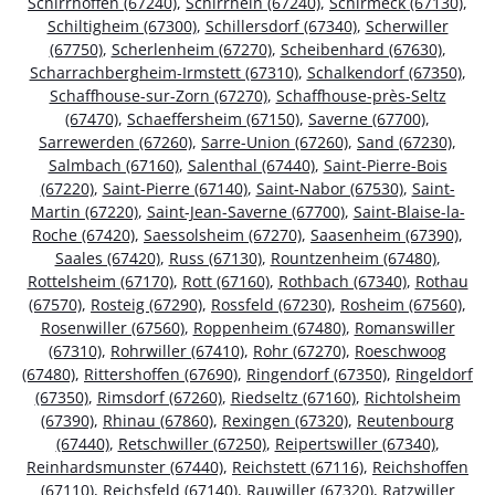
Schirrhoffen (67240)
,
Schirrhein (67240)
,
Schirmeck (67130)
,
Schiltigheim (67300)
,
Schillersdorf (67340)
,
Scherwiller
(67750)
,
Scherlenheim (67270)
,
Scheibenhard (67630)
,
Scharrachbergheim-Irmstett (67310)
,
Schalkendorf (67350)
,
Schaffhouse-sur-Zorn (67270)
,
Schaffhouse-près-Seltz
(67470)
,
Schaeffersheim (67150)
,
Saverne (67700)
,
Sarrewerden (67260)
,
Sarre-Union (67260)
,
Sand (67230)
,
Salmbach (67160)
,
Salenthal (67440)
,
Saint-Pierre-Bois
(67220)
,
Saint-Pierre (67140)
,
Saint-Nabor (67530)
,
Saint-
Martin (67220)
,
Saint-Jean-Saverne (67700)
,
Saint-Blaise-la-
Roche (67420)
,
Saessolsheim (67270)
,
Saasenheim (67390)
,
Saales (67420)
,
Russ (67130)
,
Rountzenheim (67480)
,
Rottelsheim (67170)
,
Rott (67160)
,
Rothbach (67340)
,
Rothau
(67570)
,
Rosteig (67290)
,
Rossfeld (67230)
,
Rosheim (67560)
,
Rosenwiller (67560)
,
Roppenheim (67480)
,
Romanswiller
(67310)
,
Rohrwiller (67410)
,
Rohr (67270)
,
Roeschwoog
(67480)
,
Rittershoffen (67690)
,
Ringendorf (67350)
,
Ringeldorf
(67350)
,
Rimsdorf (67260)
,
Riedseltz (67160)
,
Richtolsheim
(67390)
,
Rhinau (67860)
,
Rexingen (67320)
,
Reutenbourg
(67440)
,
Retschwiller (67250)
,
Reipertswiller (67340)
,
Reinhardsmunster (67440)
,
Reichstett (67116)
,
Reichshoffen
(67110)
,
Reichsfeld (67140)
,
Rauwiller (67320)
,
Ratzwiller