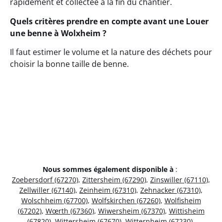
rapidement et collectée à la fin du chantier.
Quels critères prendre en compte avant une Louer
une benne à Wolxheim ?
Il faut estimer le volume et la nature des déchets pour
choisir la bonne taille de benne.
Nous sommes également disponible à
:
Zoebersdorf (67270)
,
Zittersheim (67290)
,
Zinswiller (67110)
,
Zellwiller (67140)
,
Zeinheim (67310)
,
Zehnacker (67310)
,
Wolschheim (67700)
,
Wolfskirchen (67260)
,
Wolfisheim
(67202)
,
Wœrth (67360)
,
Wiwersheim (67370)
,
Wittisheim
(67820)
,
Wittersheim (67670)
,
Witternheim (67230)
,