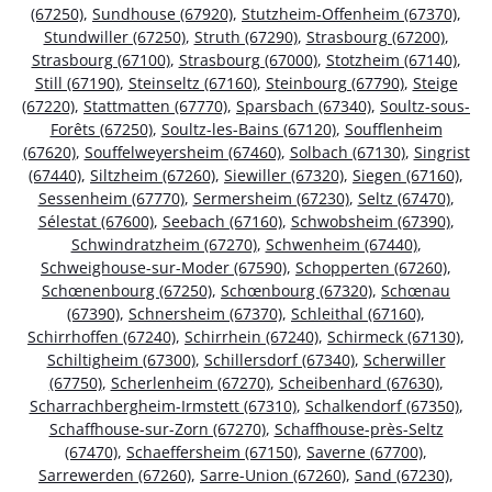
(67250)
,
Sundhouse (67920)
,
Stutzheim-Offenheim (67370)
,
Stundwiller (67250)
,
Struth (67290)
,
Strasbourg (67200)
,
Strasbourg (67100)
,
Strasbourg (67000)
,
Stotzheim (67140)
,
Still (67190)
,
Steinseltz (67160)
,
Steinbourg (67790)
,
Steige
(67220)
,
Stattmatten (67770)
,
Sparsbach (67340)
,
Soultz-sous-
Forêts (67250)
,
Soultz-les-Bains (67120)
,
Soufflenheim
(67620)
,
Souffelweyersheim (67460)
,
Solbach (67130)
,
Singrist
(67440)
,
Siltzheim (67260)
,
Siewiller (67320)
,
Siegen (67160)
,
Sessenheim (67770)
,
Sermersheim (67230)
,
Seltz (67470)
,
Sélestat (67600)
,
Seebach (67160)
,
Schwobsheim (67390)
,
Schwindratzheim (67270)
,
Schwenheim (67440)
,
Schweighouse-sur-Moder (67590)
,
Schopperten (67260)
,
Schœnenbourg (67250)
,
Schœnbourg (67320)
,
Schœnau
(67390)
,
Schnersheim (67370)
,
Schleithal (67160)
,
Schirrhoffen (67240)
,
Schirrhein (67240)
,
Schirmeck (67130)
,
Schiltigheim (67300)
,
Schillersdorf (67340)
,
Scherwiller
(67750)
,
Scherlenheim (67270)
,
Scheibenhard (67630)
,
Scharrachbergheim-Irmstett (67310)
,
Schalkendorf (67350)
,
Schaffhouse-sur-Zorn (67270)
,
Schaffhouse-près-Seltz
(67470)
,
Schaeffersheim (67150)
,
Saverne (67700)
,
Sarrewerden (67260)
,
Sarre-Union (67260)
,
Sand (67230)
,