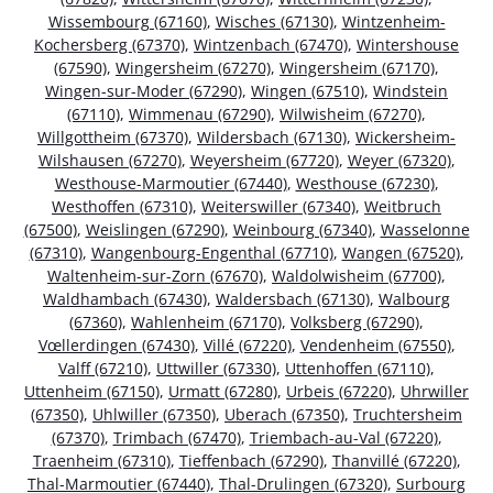
Wissembourg (67160)
,
Wisches (67130)
,
Wintzenheim-
Kochersberg (67370)
,
Wintzenbach (67470)
,
Wintershouse
(67590)
,
Wingersheim (67270)
,
Wingersheim (67170)
,
Wingen-sur-Moder (67290)
,
Wingen (67510)
,
Windstein
(67110)
,
Wimmenau (67290)
,
Wilwisheim (67270)
,
Willgottheim (67370)
,
Wildersbach (67130)
,
Wickersheim-
Wilshausen (67270)
,
Weyersheim (67720)
,
Weyer (67320)
,
Westhouse-Marmoutier (67440)
,
Westhouse (67230)
,
Westhoffen (67310)
,
Weiterswiller (67340)
,
Weitbruch
(67500)
,
Weislingen (67290)
,
Weinbourg (67340)
,
Wasselonne
(67310)
,
Wangenbourg-Engenthal (67710)
,
Wangen (67520)
,
Waltenheim-sur-Zorn (67670)
,
Waldolwisheim (67700)
,
Waldhambach (67430)
,
Waldersbach (67130)
,
Walbourg
(67360)
,
Wahlenheim (67170)
,
Volksberg (67290)
,
Vœllerdingen (67430)
,
Villé (67220)
,
Vendenheim (67550)
,
Valff (67210)
,
Uttwiller (67330)
,
Uttenhoffen (67110)
,
Uttenheim (67150)
,
Urmatt (67280)
,
Urbeis (67220)
,
Uhrwiller
(67350)
,
Uhlwiller (67350)
,
Uberach (67350)
,
Truchtersheim
(67370)
,
Trimbach (67470)
,
Triembach-au-Val (67220)
,
Traenheim (67310)
,
Tieffenbach (67290)
,
Thanvillé (67220)
,
Thal-Marmoutier (67440)
,
Thal-Drulingen (67320)
,
Surbourg