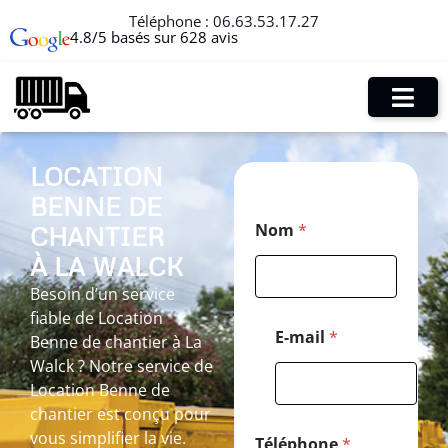
Téléphone :
06.63.53.17.27
4.8/5 basés sur 628 avis
LOCATION
BENNE DE
M
Nom
*
CHANTIER
e
s
À LA WALCK
s
a
Besoin d’un service
g
fiable de Location
e
E-mail
*
Benne de chantier à La
N
Walck ? Notre service de
o
m
Location Benne de
*
chantier est conçu pour
vous simplifier la vie.
Téléphone
*