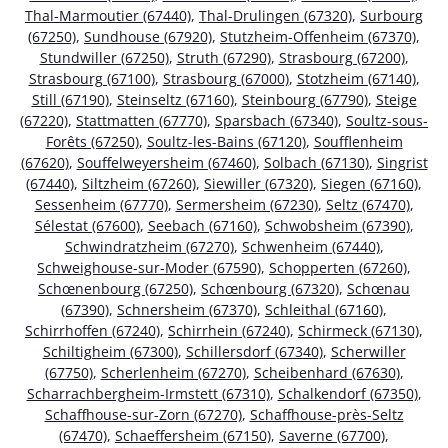
Thal-Marmoutier (67440)
,
Thal-Drulingen (67320)
,
Surbourg
(67250)
,
Sundhouse (67920)
,
Stutzheim-Offenheim (67370)
,
Stundwiller (67250)
,
Struth (67290)
,
Strasbourg (67200)
,
Strasbourg (67100)
,
Strasbourg (67000)
,
Stotzheim (67140)
,
Still (67190)
,
Steinseltz (67160)
,
Steinbourg (67790)
,
Steige
(67220)
,
Stattmatten (67770)
,
Sparsbach (67340)
,
Soultz-sous-
Forêts (67250)
,
Soultz-les-Bains (67120)
,
Soufflenheim
(67620)
,
Souffelweyersheim (67460)
,
Solbach (67130)
,
Singrist
(67440)
,
Siltzheim (67260)
,
Siewiller (67320)
,
Siegen (67160)
,
Sessenheim (67770)
,
Sermersheim (67230)
,
Seltz (67470)
,
Sélestat (67600)
,
Seebach (67160)
,
Schwobsheim (67390)
,
Schwindratzheim (67270)
,
Schwenheim (67440)
,
Schweighouse-sur-Moder (67590)
,
Schopperten (67260)
,
Schœnenbourg (67250)
,
Schœnbourg (67320)
,
Schœnau
(67390)
,
Schnersheim (67370)
,
Schleithal (67160)
,
Schirrhoffen (67240)
,
Schirrhein (67240)
,
Schirmeck (67130)
,
Schiltigheim (67300)
,
Schillersdorf (67340)
,
Scherwiller
(67750)
,
Scherlenheim (67270)
,
Scheibenhard (67630)
,
Scharrachbergheim-Irmstett (67310)
,
Schalkendorf (67350)
,
Schaffhouse-sur-Zorn (67270)
,
Schaffhouse-près-Seltz
(67470)
,
Schaeffersheim (67150)
,
Saverne (67700)
,