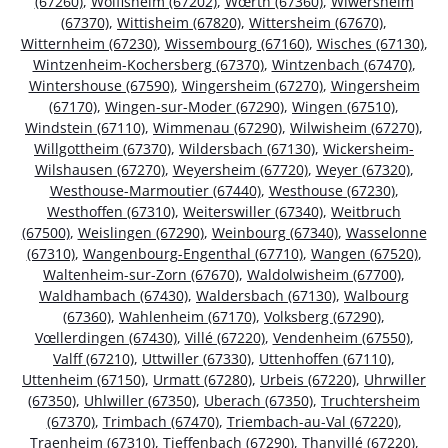
(67260)
,
Wolfisheim (67202)
,
Wœrth (67360)
,
Wiwersheim
(67370)
,
Wittisheim (67820)
,
Wittersheim (67670)
,
Witternheim (67230)
,
Wissembourg (67160)
,
Wisches (67130)
,
Wintzenheim-Kochersberg (67370)
,
Wintzenbach (67470)
,
Wintershouse (67590)
,
Wingersheim (67270)
,
Wingersheim
(67170)
,
Wingen-sur-Moder (67290)
,
Wingen (67510)
,
Windstein (67110)
,
Wimmenau (67290)
,
Wilwisheim (67270)
,
Willgottheim (67370)
,
Wildersbach (67130)
,
Wickersheim-
Wilshausen (67270)
,
Weyersheim (67720)
,
Weyer (67320)
,
Westhouse-Marmoutier (67440)
,
Westhouse (67230)
,
Westhoffen (67310)
,
Weiterswiller (67340)
,
Weitbruch
(67500)
,
Weislingen (67290)
,
Weinbourg (67340)
,
Wasselonne
(67310)
,
Wangenbourg-Engenthal (67710)
,
Wangen (67520)
,
Waltenheim-sur-Zorn (67670)
,
Waldolwisheim (67700)
,
Waldhambach (67430)
,
Waldersbach (67130)
,
Walbourg
(67360)
,
Wahlenheim (67170)
,
Volksberg (67290)
,
Vœllerdingen (67430)
,
Villé (67220)
,
Vendenheim (67550)
,
Valff (67210)
,
Uttwiller (67330)
,
Uttenhoffen (67110)
,
Uttenheim (67150)
,
Urmatt (67280)
,
Urbeis (67220)
,
Uhrwiller
(67350)
,
Uhlwiller (67350)
,
Uberach (67350)
,
Truchtersheim
(67370)
,
Trimbach (67470)
,
Triembach-au-Val (67220)
,
Traenheim (67310)
,
Tieffenbach (67290)
,
Thanvillé (67220)
,