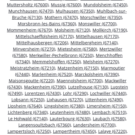
Muttersholtz (67600)
,
Mussig (67600)
,
Mundolsheim (67450)
,
Munchhausen (67470)
,
Mulhausen (67350)
,
Muhlbach-sur-
Bruche (67130)
,
Mothern (67470)
,
Morschwiller (67350)
,
Morsbronn-les-Bains (67360)
,
Monswiller (67700)
,
Mommenheim (67670)
,
Molsheim (67120)
,
Mollkirch (67190)
,
Mittelschaeffolsheim (67170)
,
Mittelhausen (67170)
,
Mittelhausbergen (67206)
,
Mittelbergheim (67140)
,
Minversheim (67270)
,
Mietesheim (67580)
,
Mertzwiller
(67580)
,
Merkwiller-Pechelbronn (67250)
,
Menchhoffen
(67340)
,
Memmelshoffen (67250)
,
Melsheim (67270)
,
Meistratzheim (67210)
,
Matzenheim (67150)
,
Marmoutier
(67440)
,
Marlenheim (67520)
,
Marckolsheim (67390)
,
Maisonsgoutte (67220)
,
Maennolsheim (67700)
,
Mackwiller
(67430)
,
Mackenheim (67390)
,
Lutzelhouse (67130)
,
Lupstein
(67490)
,
Lorentzen (67430)
,
Lohr (67290)
,
Lochwiller (67440)
,
Lobsann (67250)
,
Lixhausen (67270)
,
Littenheim (67490)
,
Lipsheim (67640)
,
Lingolsheim (67380)
,
Limersheim (67150)
,
Lichtenberg (67340)
,
Leutenheim (67480)
,
Lembach (67510)
,
Le Hohwald (67140)
,
Lauterbourg (67630)
,
Laubach (67580)
,
Langensoultzbach (67360)
,
Landersheim (67700)
,
Lampertsloch (67250)
,
Lampertheim (67450)
,
Lalaye (67220)
,