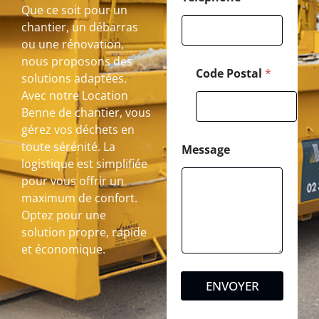
Que ce soit pour un
chantier, un débarras
ou une rénovation,
nous proposons des
Code Postal
*
solutions adaptées.
Avec notre Location
Benne de chantier, vous
gérez vos déchets en
toute sérénité. La
Message
logistique est simplifiée
pour vous offrir un
maximum de confort.
Optez pour une
solution propre, rapide
et économique.
ENVOYER