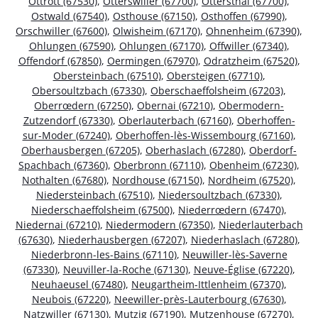
Ottrott (67530)
,
Otterswiller (67700)
,
Ottersthal (67700)
,
Ostwald (67540)
,
Osthouse (67150)
,
Osthoffen (67990)
,
Orschwiller (67600)
,
Olwisheim (67170)
,
Ohnenheim (67390)
,
Ohlungen (67590)
,
Ohlungen (67170)
,
Offwiller (67340)
,
Offendorf (67850)
,
Oermingen (67970)
,
Odratzheim (67520)
,
Obersteinbach (67510)
,
Obersteigen (67710)
,
Obersoultzbach (67330)
,
Oberschaeffolsheim (67203)
,
Oberrœdern (67250)
,
Obernai (67210)
,
Obermodern-
Zutzendorf (67330)
,
Oberlauterbach (67160)
,
Oberhoffen-
sur-Moder (67240)
,
Oberhoffen-lès-Wissembourg (67160)
,
Oberhausbergen (67205)
,
Oberhaslach (67280)
,
Oberdorf-
Spachbach (67360)
,
Oberbronn (67110)
,
Obenheim (67230)
,
Nothalten (67680)
,
Nordhouse (67150)
,
Nordheim (67520)
,
Niedersteinbach (67510)
,
Niedersoultzbach (67330)
,
Niederschaeffolsheim (67500)
,
Niederrœdern (67470)
,
Niedernai (67210)
,
Niedermodern (67350)
,
Niederlauterbach
(67630)
,
Niederhausbergen (67207)
,
Niederhaslach (67280)
,
Niederbronn-les-Bains (67110)
,
Neuwiller-lès-Saverne
(67330)
,
Neuviller-la-Roche (67130)
,
Neuve-Église (67220)
,
Neuhaeusel (67480)
,
Neugartheim-Ittlenheim (67370)
,
Neubois (67220)
,
Neewiller-près-Lauterbourg (67630)
,
Natzwiller (67130)
,
Mutzig (67190)
,
Mutzenhouse (67270)
,