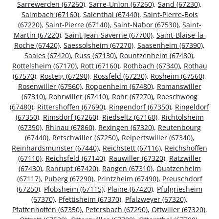
Sarrewerden (67260)
,
Sarre-Union (67260)
,
Sand (67230)
,
Salmbach (67160)
,
Salenthal (67440)
,
Saint-Pierre-Bois
(67220)
,
Saint-Pierre (67140)
,
Saint-Nabor (67530)
,
Saint-
Martin (67220)
,
Saint-Jean-Saverne (67700)
,
Saint-Blaise-la-
Roche (67420)
,
Saessolsheim (67270)
,
Saasenheim (67390)
,
Saales (67420)
,
Russ (67130)
,
Rountzenheim (67480)
,
Rottelsheim (67170)
,
Rott (67160)
,
Rothbach (67340)
,
Rothau
(67570)
,
Rosteig (67290)
,
Rossfeld (67230)
,
Rosheim (67560)
,
Rosenwiller (67560)
,
Roppenheim (67480)
,
Romanswiller
(67310)
,
Rohrwiller (67410)
,
Rohr (67270)
,
Roeschwoog
(67480)
,
Rittershoffen (67690)
,
Ringendorf (67350)
,
Ringeldorf
(67350)
,
Rimsdorf (67260)
,
Riedseltz (67160)
,
Richtolsheim
(67390)
,
Rhinau (67860)
,
Rexingen (67320)
,
Reutenbourg
(67440)
,
Retschwiller (67250)
,
Reipertswiller (67340)
,
Reinhardsmunster (67440)
,
Reichstett (67116)
,
Reichshoffen
(67110)
,
Reichsfeld (67140)
,
Rauwiller (67320)
,
Ratzwiller
(67430)
,
Ranrupt (67420)
,
Rangen (67310)
,
Quatzenheim
(67117)
,
Puberg (67290)
,
Printzheim (67490)
,
Preuschdorf
(67250)
,
Plobsheim (67115)
,
Plaine (67420)
,
Pfulgriesheim
(67370)
,
Pfettisheim (67370)
,
Pfalzweyer (67320)
,
Pfaffenhoffen (67350)
,
Petersbach (67290)
,
Ottwiller (67320)
,