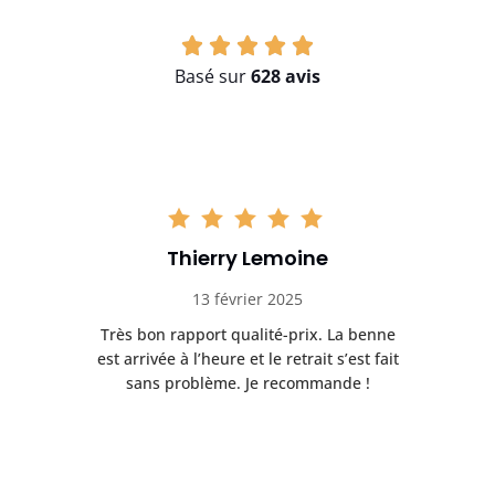
Basé sur
628 avis
Thierry Lemoine
13 février 2025
Très bon rapport qualité-prix. La benne
t
est arrivée à l’heure et le retrait s’est fait
ch
sans problème. Je recommande !