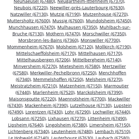
Neuhaeusel (67480)
,
Neugartheim-Ittlenheim (67370)
,
Neubois (67220)
,
Neewiller-près-Lauterbourg (67630)
,
Natzwiller (67130)
,
Mutzig (67190)
,
Mutzenhouse (67270)
,
Muttersholtz (67600)
,
Mussig (67600)
,
Mundolsheim (67450)
,
Munchhausen (67470)
,
Mulhausen (67350)
,
Muhlbach-sur-
Bruche (67130)
,
Mothern (67470)
,
Morschwiller (67350)
,
Morsbronn-les-Bains (67360)
,
Monswiller (67700)
,
Mommenheim (67670)
,
Molsheim (67120)
,
Mollkirch (67190)
,
Mittelschaeffolsheim (67170)
,
Mittelhausen (67170)
,
Mittelhausbergen (67206)
,
Mittelbergheim (67140)
,
Minversheim (67270)
,
Mietesheim (67580)
,
Mertzwiller
(67580)
,
Merkwiller-Pechelbronn (67250)
,
Menchhoffen
(67340)
,
Memmelshoffen (67250)
,
Melsheim (67270)
,
Meistratzheim (67210)
,
Matzenheim (67150)
,
Marmoutier
(67440)
,
Marlenheim (67520)
,
Marckolsheim (67390)
,
Maisonsgoutte (67220)
,
Maennolsheim (67700)
,
Mackwiller
(67430)
,
Mackenheim (67390)
,
Lutzelhouse (67130)
,
Lupstein
(67490)
,
Lorentzen (67430)
,
Lohr (67290)
,
Lochwiller (67440)
,
Lobsann (67250)
,
Lixhausen (67270)
,
Littenheim (67490)
,
Lipsheim (67640)
,
Lingolsheim (67380)
,
Limersheim (67150)
,
Lichtenberg (67340)
,
Leutenheim (67480)
,
Lembach (67510)
,
Le Hohwald (67140)
,
Lauterbourg (67630)
,
Laubach (67580)
,