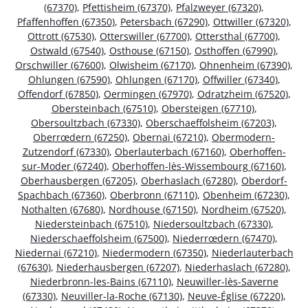
(67370)
,
Pfettisheim (67370)
,
Pfalzweyer (67320)
,
Pfaffenhoffen (67350)
,
Petersbach (67290)
,
Ottwiller (67320)
,
Ottrott (67530)
,
Otterswiller (67700)
,
Ottersthal (67700)
,
Ostwald (67540)
,
Osthouse (67150)
,
Osthoffen (67990)
,
Orschwiller (67600)
,
Olwisheim (67170)
,
Ohnenheim (67390)
,
Ohlungen (67590)
,
Ohlungen (67170)
,
Offwiller (67340)
,
Offendorf (67850)
,
Oermingen (67970)
,
Odratzheim (67520)
,
Obersteinbach (67510)
,
Obersteigen (67710)
,
Obersoultzbach (67330)
,
Oberschaeffolsheim (67203)
,
Oberrœdern (67250)
,
Obernai (67210)
,
Obermodern-
Zutzendorf (67330)
,
Oberlauterbach (67160)
,
Oberhoffen-
sur-Moder (67240)
,
Oberhoffen-lès-Wissembourg (67160)
,
Oberhausbergen (67205)
,
Oberhaslach (67280)
,
Oberdorf-
Spachbach (67360)
,
Oberbronn (67110)
,
Obenheim (67230)
,
Nothalten (67680)
,
Nordhouse (67150)
,
Nordheim (67520)
,
Niedersteinbach (67510)
,
Niedersoultzbach (67330)
,
Niederschaeffolsheim (67500)
,
Niederrœdern (67470)
,
Niedernai (67210)
,
Niedermodern (67350)
,
Niederlauterbach
(67630)
,
Niederhausbergen (67207)
,
Niederhaslach (67280)
,
Niederbronn-les-Bains (67110)
,
Neuwiller-lès-Saverne
(67330)
,
Neuviller-la-Roche (67130)
,
Neuve-Église (67220)
,