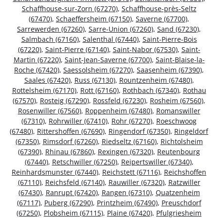
Schaffhouse-sur-Zorn (67270)
,
Schaffhouse-près-Seltz
(67470)
,
Schaeffersheim (67150)
,
Saverne (67700)
,
Sarrewerden (67260)
,
Sarre-Union (67260)
,
Sand (67230)
,
Salmbach (67160)
,
Salenthal (67440)
,
Saint-Pierre-Bois
(67220)
,
Saint-Pierre (67140)
,
Saint-Nabor (67530)
,
Saint-
Martin (67220)
,
Saint-Jean-Saverne (67700)
,
Saint-Blaise-la-
Roche (67420)
,
Saessolsheim (67270)
,
Saasenheim (67390)
,
Saales (67420)
,
Russ (67130)
,
Rountzenheim (67480)
,
Rottelsheim (67170)
,
Rott (67160)
,
Rothbach (67340)
,
Rothau
(67570)
,
Rosteig (67290)
,
Rossfeld (67230)
,
Rosheim (67560)
,
Rosenwiller (67560)
,
Roppenheim (67480)
,
Romanswiller
(67310)
,
Rohrwiller (67410)
,
Rohr (67270)
,
Roeschwoog
(67480)
,
Rittershoffen (67690)
,
Ringendorf (67350)
,
Ringeldorf
(67350)
,
Rimsdorf (67260)
,
Riedseltz (67160)
,
Richtolsheim
(67390)
,
Rhinau (67860)
,
Rexingen (67320)
,
Reutenbourg
(67440)
,
Retschwiller (67250)
,
Reipertswiller (67340)
,
Reinhardsmunster (67440)
,
Reichstett (67116)
,
Reichshoffen
(67110)
,
Reichsfeld (67140)
,
Rauwiller (67320)
,
Ratzwiller
(67430)
,
Ranrupt (67420)
,
Rangen (67310)
,
Quatzenheim
(67117)
,
Puberg (67290)
,
Printzheim (67490)
,
Preuschdorf
(67250)
,
Plobsheim (67115)
,
Plaine (67420)
,
Pfulgriesheim