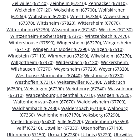
Zellwiller (67140)
,
Zeinheim (67310)
,
Zehnacker (67310)
,
Wolxheim (67120)
,
Wolschheim (67700)
,
Wolfskirchen
(67260)
,
Wolfisheim (67202)
,
Wœrth (67360)
,
Wiwersheim
(67370)
,
Wittisheim (67820)
,
Wittersheim (67670)
,
Witternheim (67230)
,
Wissembourg (67160)
,
Wisches (67130)
,
Wintzenheim-Kochersberg (67370)
,
Wintzenbach (67470)
,
Wintershouse (67590)
,
Wingersheim (67270)
,
Wingersheim
(67170)
,
Wingen-sur-Moder (67290)
,
Wingen (67510)
,
Windstein (67110)
,
Wimmenau (67290)
,
Wilwisheim (67270)
,
Willgottheim (67370)
,
Wildersbach (67130)
,
Wickersheim-
Wilshausen (67270)
,
Weyersheim (67720)
,
Weyer (67320)
,
Westhouse-Marmoutier (67440)
,
Westhouse (67230)
,
Westhoffen (67310)
,
Weiterswiller (67340)
,
Weitbruch
(67500)
,
Weislingen (67290)
,
Weinbourg (67340)
,
Wasselonne
(67310)
,
Wangenbourg-Engenthal (67710)
,
Wangen (67520)
,
Waltenheim-sur-Zorn (67670)
,
Waldolwisheim (67700)
,
Waldhambach (67430)
,
Waldersbach (67130)
,
Walbourg
(67360)
,
Wahlenheim (67170)
,
Volksberg (67290)
,
Vœllerdingen (67430)
,
Villé (67220)
,
Vendenheim (67550)
,
Valff (67210)
,
Uttwiller (67330)
,
Uttenhoffen (67110)
,
Uttenheim (67150)
,
Urmatt (67280)
,
Urbeis (67220)
,
Uhrwiller