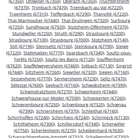
(67350)
,
Uhlwiller (67350)
,
Uberach (67350)
,
Truchtersheim
(67370)
,
Trimbach (67470)
,
Triembach-au-Val (67220)
,
Traenheim (67310)
,
Tieffenbach (67290)
,
Thanvillé (67220)
,
Thal-Marmoutier (67440)
,
Thal-Drulingen (67320)
,
Surbourg
(67250)
,
Sundhouse (67920)
,
Stutzheim-Offenheim (67370)
,
Stundwiller (67250)
,
Struth (67290)
,
Strasbourg (67200)
,
Strasbourg (67100)
,
Strasbourg (67000)
,
Stotzheim (67140)
,
Still (67190)
,
Steinseltz (67160)
,
Steinbourg (67790)
,
Steige
(67220)
,
Stattmatten (67770)
,
Sparsbach (67340)
,
Soultz-sous-
Forêts (67250)
,
Soultz-les-Bains (67120)
,
Soufflenheim
(67620)
,
Souffelweyersheim (67460)
,
Solbach (67130)
,
Singrist
(67440)
,
Siltzheim (67260)
,
Siewiller (67320)
,
Siegen (67160)
,
Sessenheim (67770)
,
Sermersheim (67230)
,
Seltz (67470)
,
Sélestat (67600)
,
Seebach (67160)
,
Schwobsheim (67390)
,
Schwindratzheim (67270)
,
Schwenheim (67440)
,
Schweighouse-sur-Moder (67590)
,
Schopperten (67260)
,
Schœnenbourg (67250)
,
Schœnbourg (67320)
,
Schœnau
(67390)
,
Schnersheim (67370)
,
Schleithal (67160)
,
Schirrhoffen (67240)
,
Schirrhein (67240)
,
Schirmeck (67130)
,
Schiltigheim (67300)
,
Schillersdorf (67340)
,
Scherwiller
(67750)
,
Scherlenheim (67270)
,
Scheibenhard (67630)
,
Scharrachbergheim-Irmstett (67310)
,
Schalkendorf (67350)
,