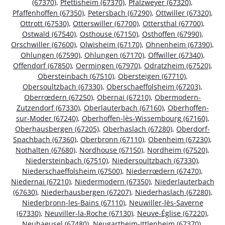
(67370)
,
Pfettisheim (67370)
,
Pfalzweyer (67320)
,
Pfaffenhoffen (67350)
,
Petersbach (67290)
,
Ottwiller (67320)
,
Ottrott (67530)
,
Otterswiller (67700)
,
Ottersthal (67700)
,
Ostwald (67540)
,
Osthouse (67150)
,
Osthoffen (67990)
,
Orschwiller (67600)
,
Olwisheim (67170)
,
Ohnenheim (67390)
,
Ohlungen (67590)
,
Ohlungen (67170)
,
Offwiller (67340)
,
Offendorf (67850)
,
Oermingen (67970)
,
Odratzheim (67520)
,
Obersteinbach (67510)
,
Obersteigen (67710)
,
Obersoultzbach (67330)
,
Oberschaeffolsheim (67203)
,
Oberrœdern (67250)
,
Obernai (67210)
,
Obermodern-
Zutzendorf (67330)
,
Oberlauterbach (67160)
,
Oberhoffen-
sur-Moder (67240)
,
Oberhoffen-lès-Wissembourg (67160)
,
Oberhausbergen (67205)
,
Oberhaslach (67280)
,
Oberdorf-
Spachbach (67360)
,
Oberbronn (67110)
,
Obenheim (67230)
,
Nothalten (67680)
,
Nordhouse (67150)
,
Nordheim (67520)
,
Niedersteinbach (67510)
,
Niedersoultzbach (67330)
,
Niederschaeffolsheim (67500)
,
Niederrœdern (67470)
,
Niedernai (67210)
,
Niedermodern (67350)
,
Niederlauterbach
(67630)
,
Niederhausbergen (67207)
,
Niederhaslach (67280)
,
Niederbronn-les-Bains (67110)
,
Neuwiller-lès-Saverne
(67330)
,
Neuviller-la-Roche (67130)
,
Neuve-Église (67220)
,
Neuhaeusel (67480)
,
Neugartheim-Ittlenheim (67370)
,