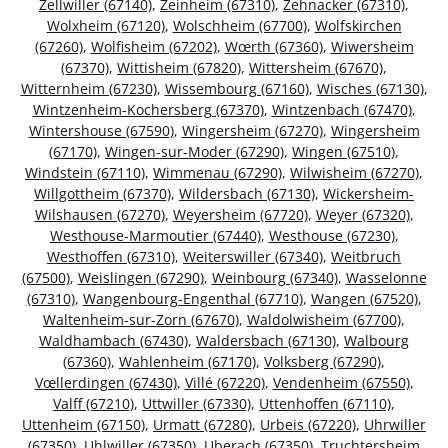
Zellwiller (67140)
,
Zeinheim (67310)
,
Zehnacker (67310)
,
Wolxheim (67120)
,
Wolschheim (67700)
,
Wolfskirchen
(67260)
,
Wolfisheim (67202)
,
Wœrth (67360)
,
Wiwersheim
(67370)
,
Wittisheim (67820)
,
Wittersheim (67670)
,
Witternheim (67230)
,
Wissembourg (67160)
,
Wisches (67130)
,
Wintzenheim-Kochersberg (67370)
,
Wintzenbach (67470)
,
Wintershouse (67590)
,
Wingersheim (67270)
,
Wingersheim
(67170)
,
Wingen-sur-Moder (67290)
,
Wingen (67510)
,
Windstein (67110)
,
Wimmenau (67290)
,
Wilwisheim (67270)
,
Willgottheim (67370)
,
Wildersbach (67130)
,
Wickersheim-
Wilshausen (67270)
,
Weyersheim (67720)
,
Weyer (67320)
,
Westhouse-Marmoutier (67440)
,
Westhouse (67230)
,
Westhoffen (67310)
,
Weiterswiller (67340)
,
Weitbruch
(67500)
,
Weislingen (67290)
,
Weinbourg (67340)
,
Wasselonne
(67310)
,
Wangenbourg-Engenthal (67710)
,
Wangen (67520)
,
Waltenheim-sur-Zorn (67670)
,
Waldolwisheim (67700)
,
Waldhambach (67430)
,
Waldersbach (67130)
,
Walbourg
(67360)
,
Wahlenheim (67170)
,
Volksberg (67290)
,
Vœllerdingen (67430)
,
Villé (67220)
,
Vendenheim (67550)
,
Valff (67210)
,
Uttwiller (67330)
,
Uttenhoffen (67110)
,
Uttenheim (67150)
,
Urmatt (67280)
,
Urbeis (67220)
,
Uhrwiller
(67350)
,
Uhlwiller (67350)
,
Uberach (67350)
,
Truchtersheim