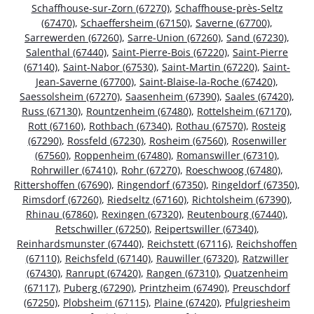
Schaffhouse-sur-Zorn (67270)
,
Schaffhouse-près-Seltz
(67470)
,
Schaeffersheim (67150)
,
Saverne (67700)
,
Sarrewerden (67260)
,
Sarre-Union (67260)
,
Sand (67230)
,
Salenthal (67440)
,
Saint-Pierre-Bois (67220)
,
Saint-Pierre
(67140)
,
Saint-Nabor (67530)
,
Saint-Martin (67220)
,
Saint-
Jean-Saverne (67700)
,
Saint-Blaise-la-Roche (67420)
,
Saessolsheim (67270)
,
Saasenheim (67390)
,
Saales (67420)
,
Russ (67130)
,
Rountzenheim (67480)
,
Rottelsheim (67170)
,
Rott (67160)
,
Rothbach (67340)
,
Rothau (67570)
,
Rosteig
(67290)
,
Rossfeld (67230)
,
Rosheim (67560)
,
Rosenwiller
(67560)
,
Roppenheim (67480)
,
Romanswiller (67310)
,
Rohrwiller (67410)
,
Rohr (67270)
,
Roeschwoog (67480)
,
Rittershoffen (67690)
,
Ringendorf (67350)
,
Ringeldorf (67350)
,
Rimsdorf (67260)
,
Riedseltz (67160)
,
Richtolsheim (67390)
,
Rhinau (67860)
,
Rexingen (67320)
,
Reutenbourg (67440)
,
Retschwiller (67250)
,
Reipertswiller (67340)
,
Reinhardsmunster (67440)
,
Reichstett (67116)
,
Reichshoffen
(67110)
,
Reichsfeld (67140)
,
Rauwiller (67320)
,
Ratzwiller
(67430)
,
Ranrupt (67420)
,
Rangen (67310)
,
Quatzenheim
(67117)
,
Puberg (67290)
,
Printzheim (67490)
,
Preuschdorf
(67250)
,
Plobsheim (67115)
,
Plaine (67420)
,
Pfulgriesheim