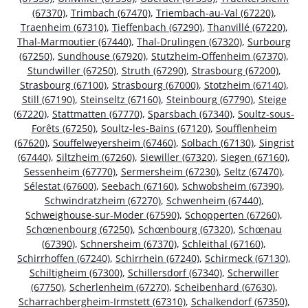
(67370)
,
Trimbach (67470)
,
Triembach-au-Val (67220)
,
Traenheim (67310)
,
Tieffenbach (67290)
,
Thanvillé (67220)
,
Thal-Marmoutier (67440)
,
Thal-Drulingen (67320)
,
Surbourg
(67250)
,
Sundhouse (67920)
,
Stutzheim-Offenheim (67370)
,
Stundwiller (67250)
,
Struth (67290)
,
Strasbourg (67200)
,
Strasbourg (67100)
,
Strasbourg (67000)
,
Stotzheim (67140)
,
Still (67190)
,
Steinseltz (67160)
,
Steinbourg (67790)
,
Steige
(67220)
,
Stattmatten (67770)
,
Sparsbach (67340)
,
Soultz-sous-
Forêts (67250)
,
Soultz-les-Bains (67120)
,
Soufflenheim
(67620)
,
Souffelweyersheim (67460)
,
Solbach (67130)
,
Singrist
(67440)
,
Siltzheim (67260)
,
Siewiller (67320)
,
Siegen (67160)
,
Sessenheim (67770)
,
Sermersheim (67230)
,
Seltz (67470)
,
Sélestat (67600)
,
Seebach (67160)
,
Schwobsheim (67390)
,
Schwindratzheim (67270)
,
Schwenheim (67440)
,
Schweighouse-sur-Moder (67590)
,
Schopperten (67260)
,
Schœnenbourg (67250)
,
Schœnbourg (67320)
,
Schœnau
(67390)
,
Schnersheim (67370)
,
Schleithal (67160)
,
Schirrhoffen (67240)
,
Schirrhein (67240)
,
Schirmeck (67130)
,
Schiltigheim (67300)
,
Schillersdorf (67340)
,
Scherwiller
(67750)
,
Scherlenheim (67270)
,
Scheibenhard (67630)
,
Scharrachbergheim-Irmstett (67310)
,
Schalkendorf (67350)
,