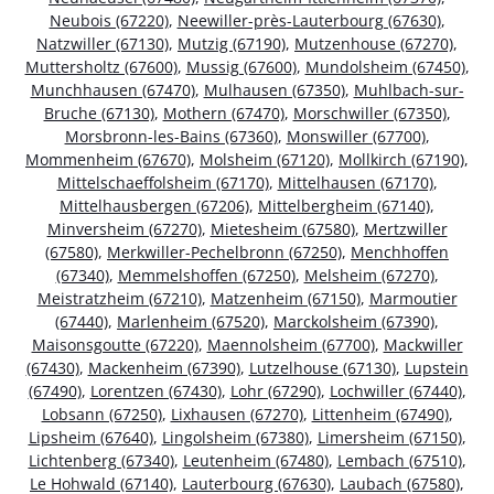
Neubois (67220)
,
Neewiller-près-Lauterbourg (67630)
,
Natzwiller (67130)
,
Mutzig (67190)
,
Mutzenhouse (67270)
,
Muttersholtz (67600)
,
Mussig (67600)
,
Mundolsheim (67450)
,
Munchhausen (67470)
,
Mulhausen (67350)
,
Muhlbach-sur-
Bruche (67130)
,
Mothern (67470)
,
Morschwiller (67350)
,
Morsbronn-les-Bains (67360)
,
Monswiller (67700)
,
Mommenheim (67670)
,
Molsheim (67120)
,
Mollkirch (67190)
,
Mittelschaeffolsheim (67170)
,
Mittelhausen (67170)
,
Mittelhausbergen (67206)
,
Mittelbergheim (67140)
,
Minversheim (67270)
,
Mietesheim (67580)
,
Mertzwiller
(67580)
,
Merkwiller-Pechelbronn (67250)
,
Menchhoffen
(67340)
,
Memmelshoffen (67250)
,
Melsheim (67270)
,
Meistratzheim (67210)
,
Matzenheim (67150)
,
Marmoutier
(67440)
,
Marlenheim (67520)
,
Marckolsheim (67390)
,
Maisonsgoutte (67220)
,
Maennolsheim (67700)
,
Mackwiller
(67430)
,
Mackenheim (67390)
,
Lutzelhouse (67130)
,
Lupstein
(67490)
,
Lorentzen (67430)
,
Lohr (67290)
,
Lochwiller (67440)
,
Lobsann (67250)
,
Lixhausen (67270)
,
Littenheim (67490)
,
Lipsheim (67640)
,
Lingolsheim (67380)
,
Limersheim (67150)
,
Lichtenberg (67340)
,
Leutenheim (67480)
,
Lembach (67510)
,
Le Hohwald (67140)
,
Lauterbourg (67630)
,
Laubach (67580)
,