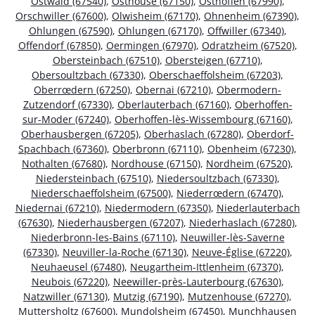
Ostwald (67540)
,
Osthouse (67150)
,
Osthoffen (67990)
,
Orschwiller (67600)
,
Olwisheim (67170)
,
Ohnenheim (67390)
,
Ohlungen (67590)
,
Ohlungen (67170)
,
Offwiller (67340)
,
Offendorf (67850)
,
Oermingen (67970)
,
Odratzheim (67520)
,
Obersteinbach (67510)
,
Obersteigen (67710)
,
Obersoultzbach (67330)
,
Oberschaeffolsheim (67203)
,
Oberrœdern (67250)
,
Obernai (67210)
,
Obermodern-
Zutzendorf (67330)
,
Oberlauterbach (67160)
,
Oberhoffen-
sur-Moder (67240)
,
Oberhoffen-lès-Wissembourg (67160)
,
Oberhausbergen (67205)
,
Oberhaslach (67280)
,
Oberdorf-
Spachbach (67360)
,
Oberbronn (67110)
,
Obenheim (67230)
,
Nothalten (67680)
,
Nordhouse (67150)
,
Nordheim (67520)
,
Niedersteinbach (67510)
,
Niedersoultzbach (67330)
,
Niederschaeffolsheim (67500)
,
Niederrœdern (67470)
,
Niedernai (67210)
,
Niedermodern (67350)
,
Niederlauterbach
(67630)
,
Niederhausbergen (67207)
,
Niederhaslach (67280)
,
Niederbronn-les-Bains (67110)
,
Neuwiller-lès-Saverne
(67330)
,
Neuviller-la-Roche (67130)
,
Neuve-Église (67220)
,
Neuhaeusel (67480)
,
Neugartheim-Ittlenheim (67370)
,
Neubois (67220)
,
Neewiller-près-Lauterbourg (67630)
,
Natzwiller (67130)
,
Mutzig (67190)
,
Mutzenhouse (67270)
,
Muttersholtz (67600)
,
Mundolsheim (67450)
,
Munchhausen