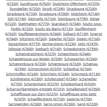
(67250)
,
Sundhouse (67920)
,
Stutzheim-Offenheim (67370)
,
Stundwiller (67250)
,
Struth (67290)
,
Strasbourg (67200)
,
Strasbourg (67100)
,
Strasbourg (67000)
,
Stotzheim (67140)
,
Still (67190)
,
Steinseltz (67160)
,
Steinbourg (67790)
,
Steige
(67220)
,
Stattmatten (67770)
,
Sparsbach (67340)
,
Soultz-sous-
Forêts (67250)
,
Soultz-les-Bains (67120)
,
Soufflenheim
(67620)
,
Souffelweyersheim (67460)
,
Solbach (67130)
,
Singrist
(67440)
,
Siltzheim (67260)
,
Siewiller (67320)
,
Siegen (67160)
,
Sessenheim (67770)
,
Sermersheim (67230)
,
Seltz (67470)
,
Sélestat (67600)
,
Seebach (67160)
,
Schwobsheim (67390)
,
Schwindratzheim (67270)
,
Schwenheim (67440)
,
Schweighouse-sur-Moder (67590)
,
Schopperten (67260)
,
Schœnenbourg (67250)
,
Schœnbourg (67320)
,
Schœnau
(67390)
,
Schnersheim (67370)
,
Schleithal (67160)
,
Schirrhoffen (67240)
,
Schirrhein (67240)
,
Schirmeck (67130)
,
Schiltigheim (67300)
,
Schillersdorf (67340)
,
Scherwiller
(67750)
,
Scherlenheim (67270)
,
Scheibenhard (67630)
,
Scharrachbergheim-Irmstett (67310)
,
Schalkendorf (67350)
,
Schaffhouse-sur-Zorn (67270)
,
Schaffhouse-près-Seltz
(67470)
,
Schaeffersheim (67150)
,
Saverne (67700)
,
Sarrewerden (67260)
,
Sarre-Union (67260)
,
Sand (67230)
,