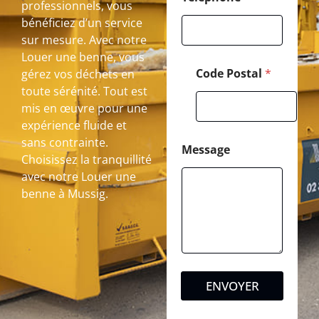
professionnels, vous
bénéficiez d’un service
sur mesure. Avec notre
Louer une benne, vous
Code Postal
*
gérez vos déchets en
toute sérénité. Tout est
mis en œuvre pour une
expérience fluide et
sans contrainte.
Message
Choisissez la tranquillité
avec notre Louer une
benne à Mussig.
ENVOYER