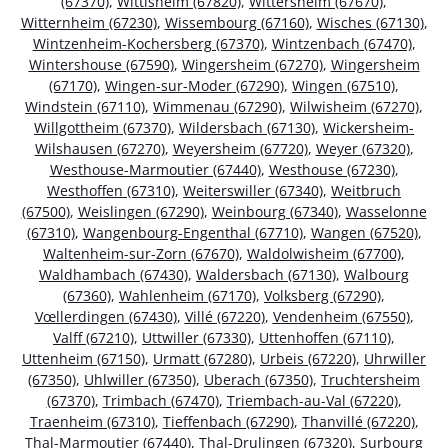
(67370)
,
Wittisheim (67820)
,
Wittersheim (67670)
,
Witternheim (67230)
,
Wissembourg (67160)
,
Wisches (67130)
,
Wintzenheim-Kochersberg (67370)
,
Wintzenbach (67470)
,
Wintershouse (67590)
,
Wingersheim (67270)
,
Wingersheim
(67170)
,
Wingen-sur-Moder (67290)
,
Wingen (67510)
,
Windstein (67110)
,
Wimmenau (67290)
,
Wilwisheim (67270)
,
Willgottheim (67370)
,
Wildersbach (67130)
,
Wickersheim-
Wilshausen (67270)
,
Weyersheim (67720)
,
Weyer (67320)
,
Westhouse-Marmoutier (67440)
,
Westhouse (67230)
,
Westhoffen (67310)
,
Weiterswiller (67340)
,
Weitbruch
(67500)
,
Weislingen (67290)
,
Weinbourg (67340)
,
Wasselonne
(67310)
,
Wangenbourg-Engenthal (67710)
,
Wangen (67520)
,
Waltenheim-sur-Zorn (67670)
,
Waldolwisheim (67700)
,
Waldhambach (67430)
,
Waldersbach (67130)
,
Walbourg
(67360)
,
Wahlenheim (67170)
,
Volksberg (67290)
,
Vœllerdingen (67430)
,
Villé (67220)
,
Vendenheim (67550)
,
Valff (67210)
,
Uttwiller (67330)
,
Uttenhoffen (67110)
,
Uttenheim (67150)
,
Urmatt (67280)
,
Urbeis (67220)
,
Uhrwiller
(67350)
,
Uhlwiller (67350)
,
Uberach (67350)
,
Truchtersheim
(67370)
,
Trimbach (67470)
,
Triembach-au-Val (67220)
,
Traenheim (67310)
,
Tieffenbach (67290)
,
Thanvillé (67220)
,
Thal-Marmoutier (67440)
,
Thal-Drulingen (67320)
,
Surbourg