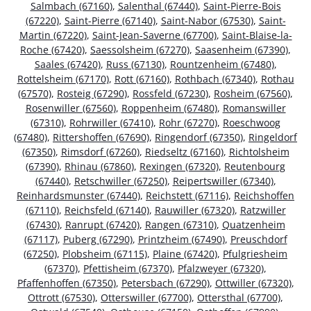
Salmbach (67160)
,
Salenthal (67440)
,
Saint-Pierre-Bois
(67220)
,
Saint-Pierre (67140)
,
Saint-Nabor (67530)
,
Saint-
Martin (67220)
,
Saint-Jean-Saverne (67700)
,
Saint-Blaise-la-
Roche (67420)
,
Saessolsheim (67270)
,
Saasenheim (67390)
,
Saales (67420)
,
Russ (67130)
,
Rountzenheim (67480)
,
Rottelsheim (67170)
,
Rott (67160)
,
Rothbach (67340)
,
Rothau
(67570)
,
Rosteig (67290)
,
Rossfeld (67230)
,
Rosheim (67560)
,
Rosenwiller (67560)
,
Roppenheim (67480)
,
Romanswiller
(67310)
,
Rohrwiller (67410)
,
Rohr (67270)
,
Roeschwoog
(67480)
,
Rittershoffen (67690)
,
Ringendorf (67350)
,
Ringeldorf
(67350)
,
Rimsdorf (67260)
,
Riedseltz (67160)
,
Richtolsheim
(67390)
,
Rhinau (67860)
,
Rexingen (67320)
,
Reutenbourg
(67440)
,
Retschwiller (67250)
,
Reipertswiller (67340)
,
Reinhardsmunster (67440)
,
Reichstett (67116)
,
Reichshoffen
(67110)
,
Reichsfeld (67140)
,
Rauwiller (67320)
,
Ratzwiller
(67430)
,
Ranrupt (67420)
,
Rangen (67310)
,
Quatzenheim
(67117)
,
Puberg (67290)
,
Printzheim (67490)
,
Preuschdorf
(67250)
,
Plobsheim (67115)
,
Plaine (67420)
,
Pfulgriesheim
(67370)
,
Pfettisheim (67370)
,
Pfalzweyer (67320)
,
Pfaffenhoffen (67350)
,
Petersbach (67290)
,
Ottwiller (67320)
,
Ottrott (67530)
,
Otterswiller (67700)
,
Ottersthal (67700)
,