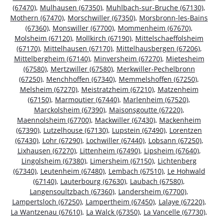
(67470)
,
Mulhausen (67350)
,
Muhlbach-sur-Bruche (67130)
,
Mothern (67470)
,
Morschwiller (67350)
,
Morsbronn-les-Bains
(67360)
,
Monswiller (67700)
,
Mommenheim (67670)
,
Molsheim (67120)
,
Mollkirch (67190)
,
Mittelschaeffolsheim
(67170)
,
Mittelhausen (67170)
,
Mittelhausbergen (67206)
,
Mittelbergheim (67140)
,
Minversheim (67270)
,
Mietesheim
(67580)
,
Mertzwiller (67580)
,
Merkwiller-Pechelbronn
(67250)
,
Menchhoffen (67340)
,
Memmelshoffen (67250)
,
Melsheim (67270)
,
Meistratzheim (67210)
,
Matzenheim
(67150)
,
Marmoutier (67440)
,
Marlenheim (67520)
,
Marckolsheim (67390)
,
Maisonsgoutte (67220)
,
Maennolsheim (67700)
,
Mackwiller (67430)
,
Mackenheim
(67390)
,
Lutzelhouse (67130)
,
Lupstein (67490)
,
Lorentzen
(67430)
,
Lohr (67290)
,
Lochwiller (67440)
,
Lobsann (67250)
,
Lixhausen (67270)
,
Littenheim (67490)
,
Lipsheim (67640)
,
Lingolsheim (67380)
,
Limersheim (67150)
,
Lichtenberg
(67340)
,
Leutenheim (67480)
,
Lembach (67510)
,
Le Hohwald
(67140)
,
Lauterbourg (67630)
,
Laubach (67580)
,
Langensoultzbach (67360)
,
Landersheim (67700)
,
Lampertsloch (67250)
,
Lampertheim (67450)
,
Lalaye (67220)
,
La Wantzenau (67610)
,
La Walck (67350)
,
La Vancelle (67730)
,