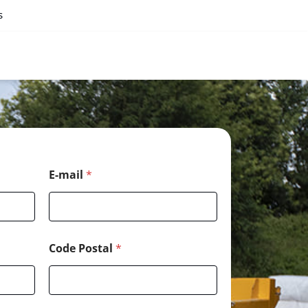
s
E-mail
*
Code Postal
*