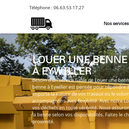
Téléphone :
06.63.53.17.27
Nos services
LOUER UNE BENNE
À EYWILLER
Besoin d’un service fiable de Louer une benn
benne à Eywiller est pensée pour répondre à
importe la nature de vos travaux ou le volu
accompagnons avec flexibilité. Avec notre L
vos déchets en toute sérénité. Nous assurons 
la benne selon vos disponibilités. Faites le cho
proximité.