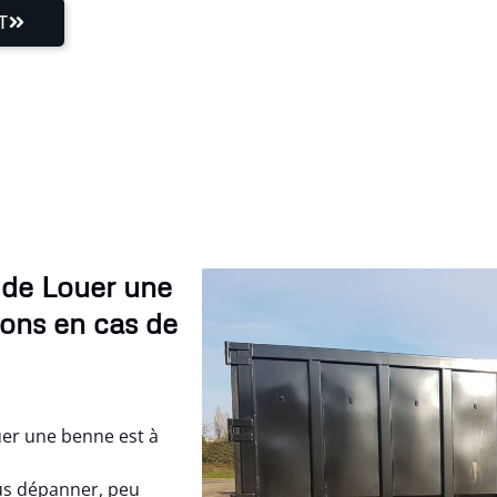
T
s de Louer une
nons en cas de
uer une benne est à
s dépanner, peu