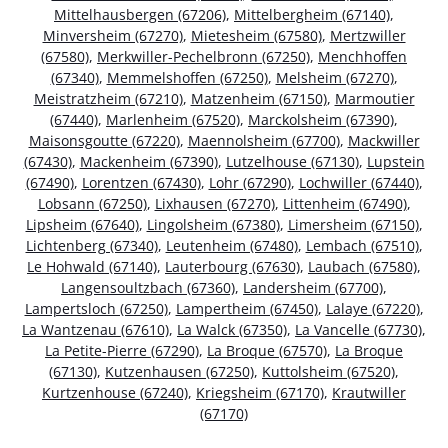
Mittelhausbergen (67206)
,
Mittelbergheim (67140)
,
Minversheim (67270)
,
Mietesheim (67580)
,
Mertzwiller
(67580)
,
Merkwiller-Pechelbronn (67250)
,
Menchhoffen
(67340)
,
Memmelshoffen (67250)
,
Melsheim (67270)
,
Meistratzheim (67210)
,
Matzenheim (67150)
,
Marmoutier
(67440)
,
Marlenheim (67520)
,
Marckolsheim (67390)
,
Maisonsgoutte (67220)
,
Maennolsheim (67700)
,
Mackwiller
(67430)
,
Mackenheim (67390)
,
Lutzelhouse (67130)
,
Lupstein
(67490)
,
Lorentzen (67430)
,
Lohr (67290)
,
Lochwiller (67440)
,
Lobsann (67250)
,
Lixhausen (67270)
,
Littenheim (67490)
,
Lipsheim (67640)
,
Lingolsheim (67380)
,
Limersheim (67150)
,
Lichtenberg (67340)
,
Leutenheim (67480)
,
Lembach (67510)
,
Le Hohwald (67140)
,
Lauterbourg (67630)
,
Laubach (67580)
,
Langensoultzbach (67360)
,
Landersheim (67700)
,
Lampertsloch (67250)
,
Lampertheim (67450)
,
Lalaye (67220)
,
La Wantzenau (67610)
,
La Walck (67350)
,
La Vancelle (67730)
,
La Petite-Pierre (67290)
,
La Broque (67570)
,
La Broque
(67130)
,
Kutzenhausen (67250)
,
Kuttolsheim (67520)
,
Kurtzenhouse (67240)
,
Kriegsheim (67170)
,
Krautwiller
(67170)