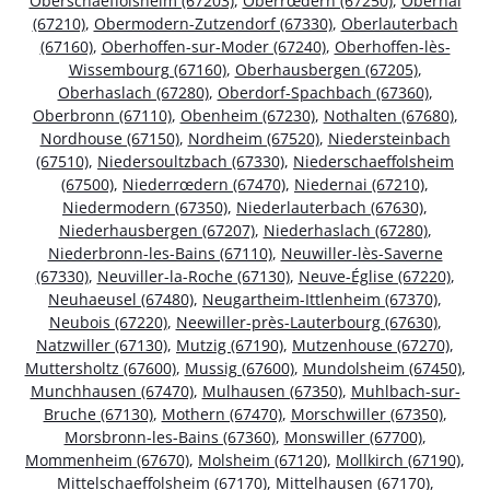
Oberschaeffolsheim (67203)
,
Oberrœdern (67250)
,
Obernai
(67210)
,
Obermodern-Zutzendorf (67330)
,
Oberlauterbach
(67160)
,
Oberhoffen-sur-Moder (67240)
,
Oberhoffen-lès-
Wissembourg (67160)
,
Oberhausbergen (67205)
,
Oberhaslach (67280)
,
Oberdorf-Spachbach (67360)
,
Oberbronn (67110)
,
Obenheim (67230)
,
Nothalten (67680)
,
Nordhouse (67150)
,
Nordheim (67520)
,
Niedersteinbach
(67510)
,
Niedersoultzbach (67330)
,
Niederschaeffolsheim
(67500)
,
Niederrœdern (67470)
,
Niedernai (67210)
,
Niedermodern (67350)
,
Niederlauterbach (67630)
,
Niederhausbergen (67207)
,
Niederhaslach (67280)
,
Niederbronn-les-Bains (67110)
,
Neuwiller-lès-Saverne
(67330)
,
Neuviller-la-Roche (67130)
,
Neuve-Église (67220)
,
Neuhaeusel (67480)
,
Neugartheim-Ittlenheim (67370)
,
Neubois (67220)
,
Neewiller-près-Lauterbourg (67630)
,
Natzwiller (67130)
,
Mutzig (67190)
,
Mutzenhouse (67270)
,
Muttersholtz (67600)
,
Mussig (67600)
,
Mundolsheim (67450)
,
Munchhausen (67470)
,
Mulhausen (67350)
,
Muhlbach-sur-
Bruche (67130)
,
Mothern (67470)
,
Morschwiller (67350)
,
Morsbronn-les-Bains (67360)
,
Monswiller (67700)
,
Mommenheim (67670)
,
Molsheim (67120)
,
Mollkirch (67190)
,
Mittelschaeffolsheim (67170)
,
Mittelhausen (67170)
,