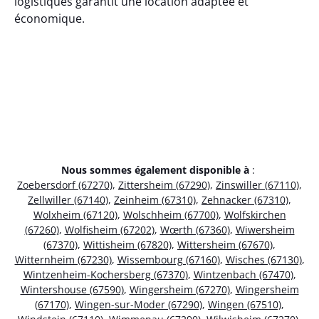
logistiques garantit une location adaptée et
économique.
Nous sommes également disponible à
:
Zoebersdorf (67270)
,
Zittersheim (67290)
,
Zinswiller (67110)
,
Zellwiller (67140)
,
Zeinheim (67310)
,
Zehnacker (67310)
,
Wolxheim (67120)
,
Wolschheim (67700)
,
Wolfskirchen
(67260)
,
Wolfisheim (67202)
,
Wœrth (67360)
,
Wiwersheim
(67370)
,
Wittisheim (67820)
,
Wittersheim (67670)
,
Witternheim (67230)
,
Wissembourg (67160)
,
Wisches (67130)
,
Wintzenheim-Kochersberg (67370)
,
Wintzenbach (67470)
,
Wintershouse (67590)
,
Wingersheim (67270)
,
Wingersheim
(67170)
,
Wingen-sur-Moder (67290)
,
Wingen (67510)
,