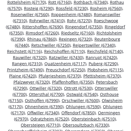
Rottelsheim (67170)
,
Rott (67160)
,
Rothbach (67340)
,
Rothau
(67570)
,
Rosteig (67290)
,
Rossfeld (67230)
,
Rosheim (67560)
,
Rosenwiller (67560)
,
Roppenheim (67480)
,
Romanswiller
(67310)
,
Rohrwiller (67410)
,
Rohr (67270)
,
Roeschwoog
(67480)
,
Rittershoffen (67690)
,
Ringendorf (67350)
,
Ringeldorf
(67350)
,
Rimsdorf (67260)
,
Riedseltz (67160)
,
Richtolsheim
(67390)
,
Rhinau (67860)
,
Rexingen (67320)
,
Reutenbourg
(67440)
,
Retschwiller (67250)
,
Reipertswiller (67340)
,
Reichstett (67116)
,
Reichshoffen (67110)
,
Reichsfeld (67140)
,
Rauwiller (67320)
,
Ratzwiller (67430)
,
Ranrupt (67420)
,
Rangen (67310)
,
Quatzenheim (67117)
,
Puberg (67290)
,
Printzheim (67490)
,
Preuschdorf (67250)
,
Plobsheim (67115)
,
Plaine (67420)
,
Pfulgriesheim (67370)
,
Pfettisheim (67370)
,
Pfalzweyer (67320)
,
Pfaffenhoffen (67350)
,
Petersbach
(67290)
,
Ottwiller (67320)
,
Ottrott (67530)
,
Otterswiller
(67700)
,
Ottersthal (67700)
,
Ostwald (67540)
,
Osthouse
(67150)
,
Osthoffen (67990)
,
Orschwiller (67600)
,
Olwisheim
(67170)
,
Ohnenheim (67390)
,
Ohlungen (67590)
,
Ohlungen
(67170)
,
Offwiller (67340)
,
Offendorf (67850)
,
Oermingen
(67970)
,
Odratzheim (67520)
,
Obersteinbach (67510)
,
Obersteigen (67710)
,
Obersoultzbach (67330)
,