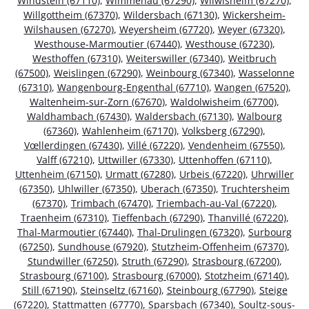
Windstein (67110)
,
Wimmenau (67290)
,
Wilwisheim (67270)
,
Willgottheim (67370)
,
Wildersbach (67130)
,
Wickersheim-
Wilshausen (67270)
,
Weyersheim (67720)
,
Weyer (67320)
,
Westhouse-Marmoutier (67440)
,
Westhouse (67230)
,
Westhoffen (67310)
,
Weiterswiller (67340)
,
Weitbruch
(67500)
,
Weislingen (67290)
,
Weinbourg (67340)
,
Wasselonne
(67310)
,
Wangenbourg-Engenthal (67710)
,
Wangen (67520)
,
Waltenheim-sur-Zorn (67670)
,
Waldolwisheim (67700)
,
Waldhambach (67430)
,
Waldersbach (67130)
,
Walbourg
(67360)
,
Wahlenheim (67170)
,
Volksberg (67290)
,
Vœllerdingen (67430)
,
Villé (67220)
,
Vendenheim (67550)
,
Valff (67210)
,
Uttwiller (67330)
,
Uttenhoffen (67110)
,
Uttenheim (67150)
,
Urmatt (67280)
,
Urbeis (67220)
,
Uhrwiller
(67350)
,
Uhlwiller (67350)
,
Uberach (67350)
,
Truchtersheim
(67370)
,
Trimbach (67470)
,
Triembach-au-Val (67220)
,
Traenheim (67310)
,
Tieffenbach (67290)
,
Thanvillé (67220)
,
Thal-Marmoutier (67440)
,
Thal-Drulingen (67320)
,
Surbourg
(67250)
,
Sundhouse (67920)
,
Stutzheim-Offenheim (67370)
,
Stundwiller (67250)
,
Struth (67290)
,
Strasbourg (67200)
,
Strasbourg (67100)
,
Strasbourg (67000)
,
Stotzheim (67140)
,
Still (67190)
,
Steinseltz (67160)
,
Steinbourg (67790)
,
Steige
(67220)
,
Stattmatten (67770)
,
Sparsbach (67340)
,
Soultz-sous-