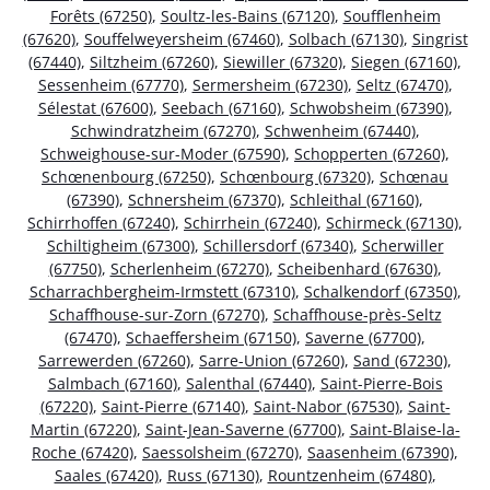
Forêts (67250)
,
Soultz-les-Bains (67120)
,
Soufflenheim
(67620)
,
Souffelweyersheim (67460)
,
Solbach (67130)
,
Singrist
(67440)
,
Siltzheim (67260)
,
Siewiller (67320)
,
Siegen (67160)
,
Sessenheim (67770)
,
Sermersheim (67230)
,
Seltz (67470)
,
Sélestat (67600)
,
Seebach (67160)
,
Schwobsheim (67390)
,
Schwindratzheim (67270)
,
Schwenheim (67440)
,
Schweighouse-sur-Moder (67590)
,
Schopperten (67260)
,
Schœnenbourg (67250)
,
Schœnbourg (67320)
,
Schœnau
(67390)
,
Schnersheim (67370)
,
Schleithal (67160)
,
Schirrhoffen (67240)
,
Schirrhein (67240)
,
Schirmeck (67130)
,
Schiltigheim (67300)
,
Schillersdorf (67340)
,
Scherwiller
(67750)
,
Scherlenheim (67270)
,
Scheibenhard (67630)
,
Scharrachbergheim-Irmstett (67310)
,
Schalkendorf (67350)
,
Schaffhouse-sur-Zorn (67270)
,
Schaffhouse-près-Seltz
(67470)
,
Schaeffersheim (67150)
,
Saverne (67700)
,
Sarrewerden (67260)
,
Sarre-Union (67260)
,
Sand (67230)
,
Salmbach (67160)
,
Salenthal (67440)
,
Saint-Pierre-Bois
(67220)
,
Saint-Pierre (67140)
,
Saint-Nabor (67530)
,
Saint-
Martin (67220)
,
Saint-Jean-Saverne (67700)
,
Saint-Blaise-la-
Roche (67420)
,
Saessolsheim (67270)
,
Saasenheim (67390)
,
Saales (67420)
,
Russ (67130)
,
Rountzenheim (67480)
,