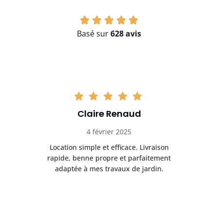
Basé sur
628 avis
Claire Renaud
4 février 2025
se
Location simple et efficace. Livraison
T
.
rapide, benne propre et parfaitement
es
adaptée à mes travaux de jardin.