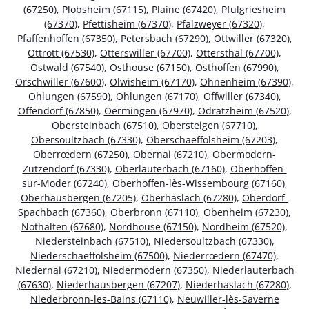
(67250)
,
Plobsheim (67115)
,
Plaine (67420)
,
Pfulgriesheim
(67370)
,
Pfettisheim (67370)
,
Pfalzweyer (67320)
,
Pfaffenhoffen (67350)
,
Petersbach (67290)
,
Ottwiller (67320)
,
Ottrott (67530)
,
Otterswiller (67700)
,
Ottersthal (67700)
,
Ostwald (67540)
,
Osthouse (67150)
,
Osthoffen (67990)
,
Orschwiller (67600)
,
Olwisheim (67170)
,
Ohnenheim (67390)
,
Ohlungen (67590)
,
Ohlungen (67170)
,
Offwiller (67340)
,
Offendorf (67850)
,
Oermingen (67970)
,
Odratzheim (67520)
,
Obersteinbach (67510)
,
Obersteigen (67710)
,
Obersoultzbach (67330)
,
Oberschaeffolsheim (67203)
,
Oberrœdern (67250)
,
Obernai (67210)
,
Obermodern-
Zutzendorf (67330)
,
Oberlauterbach (67160)
,
Oberhoffen-
sur-Moder (67240)
,
Oberhoffen-lès-Wissembourg (67160)
,
Oberhausbergen (67205)
,
Oberhaslach (67280)
,
Oberdorf-
Spachbach (67360)
,
Oberbronn (67110)
,
Obenheim (67230)
,
Nothalten (67680)
,
Nordhouse (67150)
,
Nordheim (67520)
,
Niedersteinbach (67510)
,
Niedersoultzbach (67330)
,
Niederschaeffolsheim (67500)
,
Niederrœdern (67470)
,
Niedernai (67210)
,
Niedermodern (67350)
,
Niederlauterbach
(67630)
,
Niederhausbergen (67207)
,
Niederhaslach (67280)
,
Niederbronn-les-Bains (67110)
,
Neuwiller-lès-Saverne