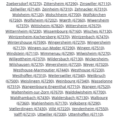
Zoebersdorf (67270)
,
Zittersheim (67290)
,
Zinswiller (67110)
,
Zellwiller (67140)
,
Zeinheim (67310)
,
Zehnacker (67310)
,
Wolxheim (67120)
,
Wolschheim (67700)
,
Wolfskirchen
(67260)
,
Wolfisheim (67202)
,
Wœrth (67360)
,
Wiwersheim
(67370)
,
Wittisheim (67820)
,
Wittersheim (67670)
,
Witternheim (67230)
,
Wissembourg (67160)
,
Wisches (67130)
,
Wintzenheim-Kochersberg (67370)
,
Wintzenbach (67470)
,
Wintershouse (67590)
,
Wingersheim (67270)
,
Wingersheim
(67170)
,
Wingen-sur-Moder (67290)
,
Wingen (67510)
,
Windstein (67110)
,
Wimmenau (67290)
,
Wilwisheim (67270)
,
Willgottheim (67370)
,
Wildersbach (67130)
,
Wickersheim-
Wilshausen (67270)
,
Weyersheim (67720)
,
Weyer (67320)
,
Westhouse-Marmoutier (67440)
,
Westhouse (67230)
,
Westhoffen (67310)
,
Weiterswiller (67340)
,
Weitbruch
(67500)
,
Weislingen (67290)
,
Weinbourg (67340)
,
Wasselonne
(67310)
,
Wangenbourg-Engenthal (67710)
,
Wangen (67520)
,
Waltenheim-sur-Zorn (67670)
,
Waldolwisheim (67700)
,
Waldhambach (67430)
,
Waldersbach (67130)
,
Walbourg
(67360)
,
Wahlenheim (67170)
,
Volksberg (67290)
,
Vœllerdingen (67430)
,
Villé (67220)
,
Vendenheim (67550)
,
Valff (67210)
,
Uttwiller (67330)
,
Uttenhoffen (67110)
,