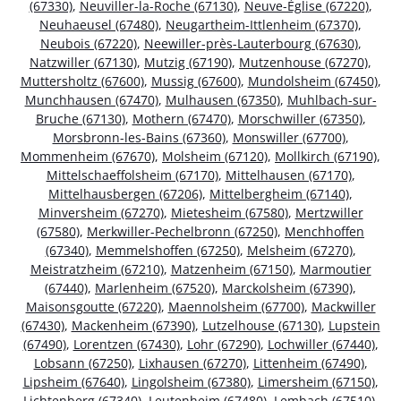
(67330)
,
Neuviller-la-Roche (67130)
,
Neuve-Église (67220)
,
Neuhaeusel (67480)
,
Neugartheim-Ittlenheim (67370)
,
Neubois (67220)
,
Neewiller-près-Lauterbourg (67630)
,
Natzwiller (67130)
,
Mutzig (67190)
,
Mutzenhouse (67270)
,
Muttersholtz (67600)
,
Mussig (67600)
,
Mundolsheim (67450)
,
Munchhausen (67470)
,
Mulhausen (67350)
,
Muhlbach-sur-
Bruche (67130)
,
Mothern (67470)
,
Morschwiller (67350)
,
Morsbronn-les-Bains (67360)
,
Monswiller (67700)
,
Mommenheim (67670)
,
Molsheim (67120)
,
Mollkirch (67190)
,
Mittelschaeffolsheim (67170)
,
Mittelhausen (67170)
,
Mittelhausbergen (67206)
,
Mittelbergheim (67140)
,
Minversheim (67270)
,
Mietesheim (67580)
,
Mertzwiller
(67580)
,
Merkwiller-Pechelbronn (67250)
,
Menchhoffen
(67340)
,
Memmelshoffen (67250)
,
Melsheim (67270)
,
Meistratzheim (67210)
,
Matzenheim (67150)
,
Marmoutier
(67440)
,
Marlenheim (67520)
,
Marckolsheim (67390)
,
Maisonsgoutte (67220)
,
Maennolsheim (67700)
,
Mackwiller
(67430)
,
Mackenheim (67390)
,
Lutzelhouse (67130)
,
Lupstein
(67490)
,
Lorentzen (67430)
,
Lohr (67290)
,
Lochwiller (67440)
,
Lobsann (67250)
,
Lixhausen (67270)
,
Littenheim (67490)
,
Lipsheim (67640)
,
Lingolsheim (67380)
,
Limersheim (67150)
,
Lichtenberg (67340)
,
Leutenheim (67480)
,
Lembach (67510)
,