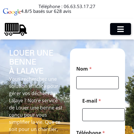
Téléphone :
06.63.53.17.27
4.8/5 basés sur 628 avis
LOUER UNE
BENNE
*
Nom
*
À LALAYE
*
C
Vous recherchez une
o
solution efficace pour
d
e
gérer vos déchets à
Lalaye ? Notre service
E-mail
*
de Louer une benne est
conçu pour vous
simplifier la vie. Que ce
soit pour un chantier,
Téléphone
*