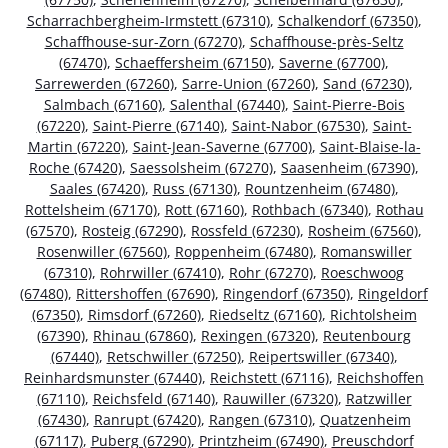
Scharrachbergheim-Irmstett (67310)
,
Schalkendorf (67350)
,
Schaffhouse-sur-Zorn (67270)
,
Schaffhouse-près-Seltz
(67470)
,
Schaeffersheim (67150)
,
Saverne (67700)
,
Sarrewerden (67260)
,
Sarre-Union (67260)
,
Sand (67230)
,
Salmbach (67160)
,
Salenthal (67440)
,
Saint-Pierre-Bois
(67220)
,
Saint-Pierre (67140)
,
Saint-Nabor (67530)
,
Saint-
Martin (67220)
,
Saint-Jean-Saverne (67700)
,
Saint-Blaise-la-
Roche (67420)
,
Saessolsheim (67270)
,
Saasenheim (67390)
,
Saales (67420)
,
Russ (67130)
,
Rountzenheim (67480)
,
Rottelsheim (67170)
,
Rott (67160)
,
Rothbach (67340)
,
Rothau
(67570)
,
Rosteig (67290)
,
Rossfeld (67230)
,
Rosheim (67560)
,
Rosenwiller (67560)
,
Roppenheim (67480)
,
Romanswiller
(67310)
,
Rohrwiller (67410)
,
Rohr (67270)
,
Roeschwoog
(67480)
,
Rittershoffen (67690)
,
Ringendorf (67350)
,
Ringeldorf
(67350)
,
Rimsdorf (67260)
,
Riedseltz (67160)
,
Richtolsheim
(67390)
,
Rhinau (67860)
,
Rexingen (67320)
,
Reutenbourg
(67440)
,
Retschwiller (67250)
,
Reipertswiller (67340)
,
Reinhardsmunster (67440)
,
Reichstett (67116)
,
Reichshoffen
(67110)
,
Reichsfeld (67140)
,
Rauwiller (67320)
,
Ratzwiller
(67430)
,
Ranrupt (67420)
,
Rangen (67310)
,
Quatzenheim
(67117)
,
Puberg (67290)
,
Printzheim (67490)
,
Preuschdorf