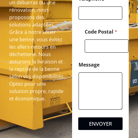
un débarras ou une
rénovation, nous
proposons des
solutions adaptées.
Code Postal
*
Grâce à notre Louer
une benne, vous évitez
les allers-retours en
déchetterie. Nous
assurons la livraison et
Message
la reprise de la benne
selon vos disponibilités.
Optez pour une
solution propre, rapide
et économique.
ENVOYER