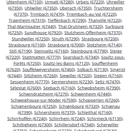
Uttenheim (67150)
,
Urmatt (67280)
,
Urbeis (67220)
,
Uhrwiller
(67350)
,
Uhlwiller (67350)
,
Uberach (67350)
,
Truchtersheim
(67370)
,
Trimbach (67470)
,
Triembach-au-Val (67220)
,
Traenheim (67310)
,
Tieffenbach (67290)
,
Thanvillé (67220)
,
Thal-Marmoutier (67440)
,
Thal-Drulingen (67320)
,
Surbourg
(67250)
,
Sundhouse (67920)
,
Stutzheim-Offenheim (67370)
,
Stundwiller (67250)
,
Struth (67290)
,
Strasbourg (67200)
,
Strasbourg (67100)
,
Strasbourg (67000)
,
Stotzheim (67140)
,
Still (67190)
,
Steinseltz (67160)
,
Steinbourg (67790)
,
Steige
(67220)
,
Stattmatten (67770)
,
Sparsbach (67340)
,
Soultz-sous-
Forêts (67250)
,
Soultz-les-Bains (67120)
,
Soufflenheim
(67620)
,
Souffelweyersheim (67460)
,
Solbach (67130)
,
Singrist
(67440)
,
Siltzheim (67260)
,
Siewiller (67320)
,
Siegen (67160)
,
Sessenheim (67770)
,
Sermersheim (67230)
,
Seltz (67470)
,
Sélestat (67600)
,
Seebach (67160)
,
Schwobsheim (67390)
,
Schwindratzheim (67270)
,
Schwenheim (67440)
,
Schweighouse-sur-Moder (67590)
,
Schopperten (67260)
,
Schœnenbourg (67250)
,
Schœnbourg (67320)
,
Schœnau
(67390)
,
Schnersheim (67370)
,
Schleithal (67160)
,
Schirrhoffen (67240)
,
Schirrhein (67240)
,
Schirmeck (67130)
,
Schiltigheim (67300)
,
Schillersdorf (67340)
,
Scherwiller
(67750)
,
Scherlenheim (67270)
,
Scheibenhard (67630)
,