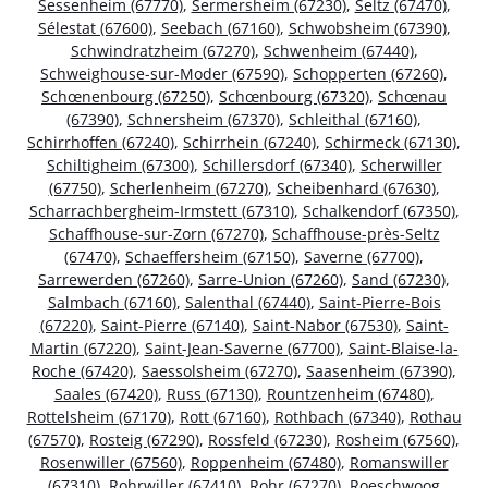
Sessenheim (67770)
,
Sermersheim (67230)
,
Seltz (67470)
,
Sélestat (67600)
,
Seebach (67160)
,
Schwobsheim (67390)
,
Schwindratzheim (67270)
,
Schwenheim (67440)
,
Schweighouse-sur-Moder (67590)
,
Schopperten (67260)
,
Schœnenbourg (67250)
,
Schœnbourg (67320)
,
Schœnau
(67390)
,
Schnersheim (67370)
,
Schleithal (67160)
,
Schirrhoffen (67240)
,
Schirrhein (67240)
,
Schirmeck (67130)
,
Schiltigheim (67300)
,
Schillersdorf (67340)
,
Scherwiller
(67750)
,
Scherlenheim (67270)
,
Scheibenhard (67630)
,
Scharrachbergheim-Irmstett (67310)
,
Schalkendorf (67350)
,
Schaffhouse-sur-Zorn (67270)
,
Schaffhouse-près-Seltz
(67470)
,
Schaeffersheim (67150)
,
Saverne (67700)
,
Sarrewerden (67260)
,
Sarre-Union (67260)
,
Sand (67230)
,
Salmbach (67160)
,
Salenthal (67440)
,
Saint-Pierre-Bois
(67220)
,
Saint-Pierre (67140)
,
Saint-Nabor (67530)
,
Saint-
Martin (67220)
,
Saint-Jean-Saverne (67700)
,
Saint-Blaise-la-
Roche (67420)
,
Saessolsheim (67270)
,
Saasenheim (67390)
,
Saales (67420)
,
Russ (67130)
,
Rountzenheim (67480)
,
Rottelsheim (67170)
,
Rott (67160)
,
Rothbach (67340)
,
Rothau
(67570)
,
Rosteig (67290)
,
Rossfeld (67230)
,
Rosheim (67560)
,
Rosenwiller (67560)
,
Roppenheim (67480)
,
Romanswiller
(67310)
,
Rohrwiller (67410)
,
Rohr (67270)
,
Roeschwoog