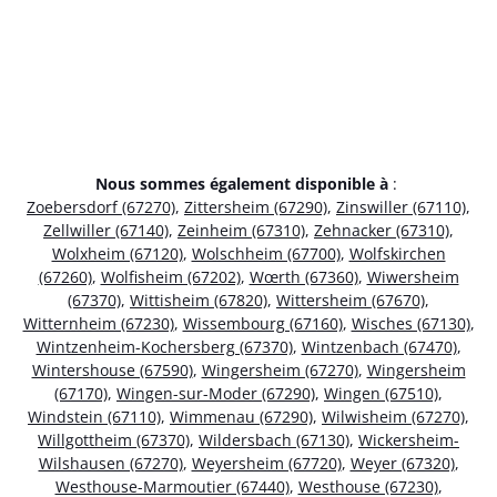
Nous sommes également disponible à
:
Zoebersdorf (67270)
,
Zittersheim (67290)
,
Zinswiller (67110)
,
Zellwiller (67140)
,
Zeinheim (67310)
,
Zehnacker (67310)
,
Wolxheim (67120)
,
Wolschheim (67700)
,
Wolfskirchen
(67260)
,
Wolfisheim (67202)
,
Wœrth (67360)
,
Wiwersheim
(67370)
,
Wittisheim (67820)
,
Wittersheim (67670)
,
Witternheim (67230)
,
Wissembourg (67160)
,
Wisches (67130)
,
Wintzenheim-Kochersberg (67370)
,
Wintzenbach (67470)
,
Wintershouse (67590)
,
Wingersheim (67270)
,
Wingersheim
(67170)
,
Wingen-sur-Moder (67290)
,
Wingen (67510)
,
Windstein (67110)
,
Wimmenau (67290)
,
Wilwisheim (67270)
,
Willgottheim (67370)
,
Wildersbach (67130)
,
Wickersheim-
Wilshausen (67270)
,
Weyersheim (67720)
,
Weyer (67320)
,
Westhouse-Marmoutier (67440)
,
Westhouse (67230)
,