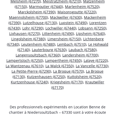
Melsheim (67270)
,
Meistratzheim (67210)
,
Matzenheim
(67150)
,
Marmoutier (67440)
,
Marlenheim (67520)
,
Marckolsheim (67390)
,
Maisonsgoutte (67220)
,
Maennolsheim (67700)
,
Mackwiller (67430)
,
Mackenheim
(67390)
,
Lutzelhouse (67130)
,
Lupstein (67490)
,
Lorentzen
(67430)
,
Lohr (67290)
,
Lochwiller (67440)
,
Lobsann (67250)
,
Lixhausen (67270)
,
Littenheim (67490)
,
Lipsheim (67640)
,
Lingolsheim (67380)
,
Limersheim (67150)
,
Lichtenberg
(67340)
,
Leutenheim (67480)
,
Lembach (67510)
,
Le Hohwald
(67140)
,
Lauterbourg (67630)
,
Laubach (67580)
,
Langensoultzbach (67360)
,
Landersheim (67700)
,
Lampertsloch (67250)
,
Lampertheim (67450)
,
Lalaye (67220)
,
La Wantzenau (67610)
,
La Walck (67350)
,
La Vancelle (67730)
,
La Petite-Pierre (67290)
,
La Broque (67570)
,
La Broque
(67130)
,
Kutzenhausen (67250)
,
Kuttolsheim (67520)
,
Kurtzenhouse (67240)
,
Kriegsheim (67170)
,
Krautwiller
(67170)
Des professionnels expérimentés en Location Benne de
chantier à Niedersoultzbach – 67330 sont à votre écoute