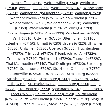
Westhoffen (67310)
,
Weiterswiller (67340)
,
Weitbruch
(67500)
,
Weislingen (67290)
,
Weinbourg (67340)
,
Wasselonne
(67310)
,
Wangenbourg-Engenthal (67710)
,
Wangen (67520)
,
Waltenheim-sur-Zorn (67670)
,
Waldolwisheim (67700)
,
Waldhambach (67430)
,
Waldersbach (67130)
,
Walbourg
(67360)
,
Wahlenheim (67170)
,
Volksberg (67290)
,
Vœllerdingen (67430)
,
Villé (67220)
,
Vendenheim (67550)
,
Valff (67210)
,
Uttwiller (67330)
,
Uttenhoffen (67110)
,
Uttenheim (67150)
,
Urmatt (67280)
,
Urbeis (67220)
,
Uhrwiller
(67350)
,
Uhlwiller (67350)
,
Uberach (67350)
,
Truchtersheim
(67370)
,
Trimbach (67470)
,
Triembach-au-Val (67220)
,
Traenheim (67310)
,
Tieffenbach (67290)
,
Thanvillé (67220)
,
Thal-Marmoutier (67440)
,
Thal-Drulingen (67320)
,
Surbourg
(67250)
,
Sundhouse (67920)
,
Stutzheim-Offenheim (67370)
,
Stundwiller (67250)
,
Struth (67290)
,
Strasbourg (67200)
,
Strasbourg (67100)
,
Strasbourg (67000)
,
Stotzheim (67140)
,
Still (67190)
,
Steinseltz (67160)
,
Steinbourg (67790)
,
Steige
(67220)
,
Stattmatten (67770)
,
Sparsbach (67340)
,
Soultz-sous-
Forêts (67250)
,
Soultz-les-Bains (67120)
,
Soufflenheim
(67620)
,
Souffelweyersheim (67460)
,
Solbach (67130)
,
Singrist
(67440)
,
Siltzheim (67260)
,
Siewiller (67320)
,
Siegen (67160)
,