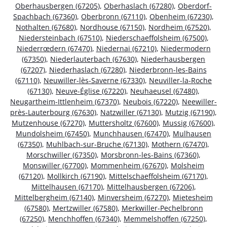
Oberhausbergen (67205)
,
Oberhaslach (67280)
,
Oberdorf-
Spachbach (67360)
,
Oberbronn (67110)
,
Obenheim (67230)
,
Nothalten (67680)
,
Nordhouse (67150)
,
Nordheim (67520)
,
Niedersteinbach (67510)
,
Niederschaeffolsheim (67500)
,
Niederrœdern (67470)
,
Niedernai (67210)
,
Niedermodern
(67350)
,
Niederlauterbach (67630)
,
Niederhausbergen
(67207)
,
Niederhaslach (67280)
,
Niederbronn-les-Bains
(67110)
,
Neuwiller-lès-Saverne (67330)
,
Neuviller-la-Roche
(67130)
,
Neuve-Église (67220)
,
Neuhaeusel (67480)
,
Neugartheim-Ittlenheim (67370)
,
Neubois (67220)
,
Neewiller-
près-Lauterbourg (67630)
,
Natzwiller (67130)
,
Mutzig (67190)
,
Mutzenhouse (67270)
,
Muttersholtz (67600)
,
Mussig (67600)
,
Mundolsheim (67450)
,
Munchhausen (67470)
,
Mulhausen
(67350)
,
Muhlbach-sur-Bruche (67130)
,
Mothern (67470)
,
Morschwiller (67350)
,
Morsbronn-les-Bains (67360)
,
Monswiller (67700)
,
Mommenheim (67670)
,
Molsheim
(67120)
,
Mollkirch (67190)
,
Mittelschaeffolsheim (67170)
,
Mittelhausen (67170)
,
Mittelhausbergen (67206)
,
Mittelbergheim (67140)
,
Minversheim (67270)
,
Mietesheim
(67580)
,
Mertzwiller (67580)
,
Merkwiller-Pechelbronn
(67250)
,
Menchhoffen (67340)
,
Memmelshoffen (67250)
,