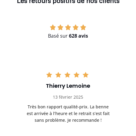
Les retours positifs de nos clients
Basé sur
628 avis
Thierry Lemoine
13 février 2025
Très bon rapport qualité-prix. La benne
t
est arrivée à l’heure et le retrait s’est fait
ch
sans problème. Je recommande !