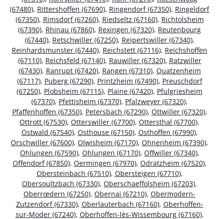
(67480)
,
Rittershoffen (67690)
,
Ringendorf (67350)
,
Ringeldorf
(67350)
,
Rimsdorf (67260)
,
Riedseltz (67160)
,
Richtolsheim
(67390)
,
Rhinau (67860)
,
Rexingen (67320)
,
Reutenbourg
(67440)
,
Retschwiller (67250)
,
Reipertswiller (67340)
,
Reinhardsmunster (67440)
,
Reichstett (67116)
,
Reichshoffen
(67110)
,
Reichsfeld (67140)
,
Rauwiller (67320)
,
Ratzwiller
(67430)
,
Ranrupt (67420)
,
Rangen (67310)
,
Quatzenheim
(67117)
,
Puberg (67290)
,
Printzheim (67490)
,
Preuschdorf
(67250)
,
Plobsheim (67115)
,
Plaine (67420)
,
Pfulgriesheim
(67370)
,
Pfettisheim (67370)
,
Pfalzweyer (67320)
,
Pfaffenhoffen (67350)
,
Petersbach (67290)
,
Ottwiller (67320)
,
Ottrott (67530)
,
Otterswiller (67700)
,
Ottersthal (67700)
,
Ostwald (67540)
,
Osthouse (67150)
,
Osthoffen (67990)
,
Orschwiller (67600)
,
Olwisheim (67170)
,
Ohnenheim (67390)
,
Ohlungen (67590)
,
Ohlungen (67170)
,
Offwiller (67340)
,
Offendorf (67850)
,
Oermingen (67970)
,
Odratzheim (67520)
,
Obersteinbach (67510)
,
Obersteigen (67710)
,
Obersoultzbach (67330)
,
Oberschaeffolsheim (67203)
,
Oberrœdern (67250)
,
Obernai (67210)
,
Obermodern-
Zutzendorf (67330)
,
Oberlauterbach (67160)
,
Oberhoffen-
sur-Moder (67240)
,
Oberhoffen-lès-Wissembourg (67160)
,