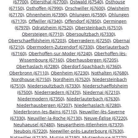
(67700)
,
Ottersthal (67700)
,
Ostwald (67540)
,
Osthouse
(67150)
,
Osthoffen (67990)
,
Orschwiller (67600)
,
Olwisheim
(67170)
,
Ohnenheim (67390)
,
Ohlungen (67590)
,
Ohlungen
(67170)
,
Offwiller (67340)
,
Offendorf (67850)
,
Oermingen
(67970)
,
Odratzheim (67520)
,
Obersteinbach (67510)
,
Obersteigen (67710)
,
Obersoultzbach (67330)
,
Oberschaeffolsheim (67203)
,
Oberrœdern (67250)
,
Obernai
(67210)
,
Obermodern-Zutzendorf (67330)
,
Oberlauterbach
(67160)
,
Oberhoffen-sur-Moder (67240)
,
Oberhoffen-lès-
Wissembourg (67160)
,
Oberhausbergen (67205)
,
Oberhaslach (67280)
,
Oberdorf-Spachbach (67360)
,
Oberbronn (67110)
,
Obenheim (67230)
,
Nothalten (67680)
,
Nordhouse (67150)
,
Nordheim (67520)
,
Niedersteinbach
(67510)
,
Niedersoultzbach (67330)
,
Niederschaeffolsheim
(67500)
,
Niederrœdern (67470)
,
Niedernai (67210)
,
Niedermodern (67350)
,
Niederlauterbach (67630)
,
Niederhausbergen (67207)
,
Niederhaslach (67280)
,
Niederbronn-les-Bains (67110)
,
Neuwiller-lès-Saverne
(67330)
,
Neuviller-la-Roche (67130)
,
Neuve-Église (67220)
,
Neuhaeusel (67480)
,
Neugartheim-Ittlenheim (67370)
,
Neubois (67220)
,
Neewiller-près-Lauterbourg (67630)
,
Natzwiller (67130)
,
Mutzig (67190)
,
Mutzenhouse (67270)
,