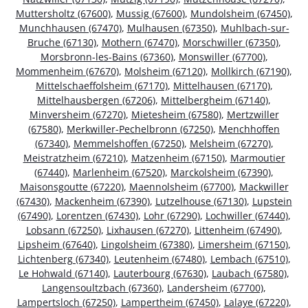
Muttersholtz (67600)
,
Mussig (67600)
,
Mundolsheim (67450)
,
Munchhausen (67470)
,
Mulhausen (67350)
,
Muhlbach-sur-
Bruche (67130)
,
Mothern (67470)
,
Morschwiller (67350)
,
Morsbronn-les-Bains (67360)
,
Monswiller (67700)
,
Mommenheim (67670)
,
Molsheim (67120)
,
Mollkirch (67190)
,
Mittelschaeffolsheim (67170)
,
Mittelhausen (67170)
,
Mittelhausbergen (67206)
,
Mittelbergheim (67140)
,
Minversheim (67270)
,
Mietesheim (67580)
,
Mertzwiller
(67580)
,
Merkwiller-Pechelbronn (67250)
,
Menchhoffen
(67340)
,
Memmelshoffen (67250)
,
Melsheim (67270)
,
Meistratzheim (67210)
,
Matzenheim (67150)
,
Marmoutier
(67440)
,
Marlenheim (67520)
,
Marckolsheim (67390)
,
Maisonsgoutte (67220)
,
Maennolsheim (67700)
,
Mackwiller
(67430)
,
Mackenheim (67390)
,
Lutzelhouse (67130)
,
Lupstein
(67490)
,
Lorentzen (67430)
,
Lohr (67290)
,
Lochwiller (67440)
,
Lobsann (67250)
,
Lixhausen (67270)
,
Littenheim (67490)
,
Lipsheim (67640)
,
Lingolsheim (67380)
,
Limersheim (67150)
,
Lichtenberg (67340)
,
Leutenheim (67480)
,
Lembach (67510)
,
Le Hohwald (67140)
,
Lauterbourg (67630)
,
Laubach (67580)
,
Langensoultzbach (67360)
,
Landersheim (67700)
,
Lampertsloch (67250)
,
Lampertheim (67450)
,
Lalaye (67220)
,