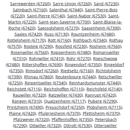
Sarrewerden (67260)
,
Sarre-Union (67260)
,
Sand (67230)
,
Salmbach (67160)
,
Salenthal (67440)
,
Saint-Pierre-Bois
(67220)
,
Saint-Pierre (67140)
,
Saint-Nabor (67530)
,
Saint-
Martin (67220)
,
Saint-Jean-Saverne (67700)
,
Saint-Blaise-la-
Roche (67420)
,
Saessolsheim (67270)
,
Saasenheim (67390)
,
Saales (67420)
,
Russ (67130)
,
Rountzenheim (67480)
,
Rottelsheim (67170)
,
Rott (67160)
,
Rothbach (67340)
,
Rothau
(67570)
,
Rosteig (67290)
,
Rossfeld (67230)
,
Rosheim (67560)
,
Rosenwiller (67560)
,
Roppenheim (67480)
,
Romanswiller
(67310)
,
Rohrwiller (67410)
,
Rohr (67270)
,
Roeschwoog
(67480)
,
Rittershoffen (67690)
,
Ringendorf (67350)
,
Ringeldorf
(67350)
,
Rimsdorf (67260)
,
Riedseltz (67160)
,
Richtolsheim
(67390)
,
Rhinau (67860)
,
Reutenbourg (67440)
,
Retschwiller
(67250)
,
Reipertswiller (67340)
,
Reinhardsmunster (67440)
,
Reichstett (67116)
,
Reichshoffen (67110)
,
Reichsfeld (67140)
,
Rauwiller (67320)
,
Ratzwiller (67430)
,
Ranrupt (67420)
,
Rangen (67310)
,
Quatzenheim (67117)
,
Puberg (67290)
,
Printzheim (67490)
,
Preuschdorf (67250)
,
Plobsheim (67115)
,
Plaine (67420)
,
Pfulgriesheim (67370)
,
Pfettisheim (67370)
,
Pfalzweyer (67320)
,
Pfaffenhoffen (67350)
,
Petersbach
(67290)
,
Ottwiller (67320)
,
Ottrott (67530)
,
Otterswiller