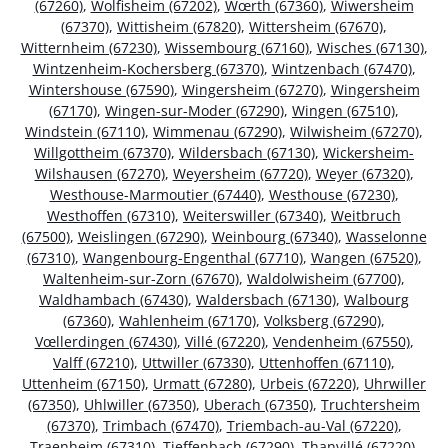
(67260)
,
Wolfisheim (67202)
,
Wœrth (67360)
,
Wiwersheim
(67370)
,
Wittisheim (67820)
,
Wittersheim (67670)
,
Witternheim (67230)
,
Wissembourg (67160)
,
Wisches (67130)
,
Wintzenheim-Kochersberg (67370)
,
Wintzenbach (67470)
,
Wintershouse (67590)
,
Wingersheim (67270)
,
Wingersheim
(67170)
,
Wingen-sur-Moder (67290)
,
Wingen (67510)
,
Windstein (67110)
,
Wimmenau (67290)
,
Wilwisheim (67270)
,
Willgottheim (67370)
,
Wildersbach (67130)
,
Wickersheim-
Wilshausen (67270)
,
Weyersheim (67720)
,
Weyer (67320)
,
Westhouse-Marmoutier (67440)
,
Westhouse (67230)
,
Westhoffen (67310)
,
Weiterswiller (67340)
,
Weitbruch
(67500)
,
Weislingen (67290)
,
Weinbourg (67340)
,
Wasselonne
(67310)
,
Wangenbourg-Engenthal (67710)
,
Wangen (67520)
,
Waltenheim-sur-Zorn (67670)
,
Waldolwisheim (67700)
,
Waldhambach (67430)
,
Waldersbach (67130)
,
Walbourg
(67360)
,
Wahlenheim (67170)
,
Volksberg (67290)
,
Vœllerdingen (67430)
,
Villé (67220)
,
Vendenheim (67550)
,
Valff (67210)
,
Uttwiller (67330)
,
Uttenhoffen (67110)
,
Uttenheim (67150)
,
Urmatt (67280)
,
Urbeis (67220)
,
Uhrwiller
(67350)
,
Uhlwiller (67350)
,
Uberach (67350)
,
Truchtersheim
(67370)
,
Trimbach (67470)
,
Triembach-au-Val (67220)
,
Traenheim (67310)
,
Tieffenbach (67290)
,
Thanvillé (67220)
,