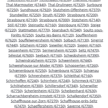
Thal-Marmoutier (67440)
,
Thal-Drulingen (67320)
,
Surbourg
(67250)
,
Sundhouse (67920)
,
Stutzheim-Offenheim (67370)
,
Stundwiller (67250)
,
Struth (67290)
,
Strasbourg (67200)
,
Strasbourg (67100)
,
Strasbourg (67000)
,
Stotzheim (67140)
,
Still (67190)
,
Steinseltz (67160)
,
Steinbourg (67790)
,
Steige
(67220)
,
Stattmatten (67770)
,
Sparsbach (67340)
,
Soultz-sous-
Forêts (67250)
,
Soultz-les-Bains (67120)
,
Soufflenheim
(67620)
,
Souffelweyersheim (67460)
,
Solbach (67130)
,
Singrist
(67440)
,
Siltzheim (67260)
,
Siewiller (67320)
,
Siegen (67160)
,
Sessenheim (67770)
,
Sermersheim (67230)
,
Seltz (67470)
,
Sélestat (67600)
,
Seebach (67160)
,
Schwobsheim (67390)
,
Schwindratzheim (67270)
,
Schwenheim (67440)
,
Schweighouse-sur-Moder (67590)
,
Schopperten (67260)
,
Schœnenbourg (67250)
,
Schœnbourg (67320)
,
Schœnau
(67390)
,
Schnersheim (67370)
,
Schleithal (67160)
,
Schirrhoffen (67240)
,
Schirrhein (67240)
,
Schirmeck (67130)
,
Schiltigheim (67300)
,
Schillersdorf (67340)
,
Scherwiller
(67750)
,
Scherlenheim (67270)
,
Scheibenhard (67630)
,
Scharrachbergheim-Irmstett (67310)
,
Schalkendorf (67350)
,
Schaffhouse-sur-Zorn (67270)
,
Schaffhouse-près-Seltz
(67470)
,
Schaeffersheim (67150)
,
Saverne (67700)
,