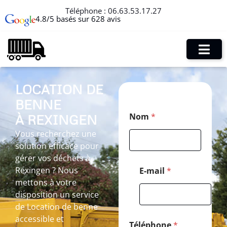
Téléphone :
06.63.53.17.27
4.8/5 basés sur 628 avis
LOCATION DE
BENNE
T
Nom
*
À REXINGEN
é
l
Vous recherchez une
é
solution efficace pour
p
h
gérer vos déchets à
o
Rexingen ? Nous
E-mail
*
n
mettons à votre
e
disposition un service
P
o
de Location de benne
s
accessible et
t
Téléphone
*