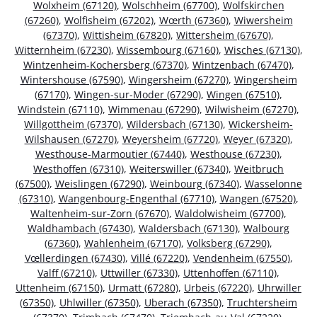
Wolxheim (67120)
,
Wolschheim (67700)
,
Wolfskirchen
(67260)
,
Wolfisheim (67202)
,
Wœrth (67360)
,
Wiwersheim
(67370)
,
Wittisheim (67820)
,
Wittersheim (67670)
,
Witternheim (67230)
,
Wissembourg (67160)
,
Wisches (67130)
,
Wintzenheim-Kochersberg (67370)
,
Wintzenbach (67470)
,
Wintershouse (67590)
,
Wingersheim (67270)
,
Wingersheim
(67170)
,
Wingen-sur-Moder (67290)
,
Wingen (67510)
,
Windstein (67110)
,
Wimmenau (67290)
,
Wilwisheim (67270)
,
Willgottheim (67370)
,
Wildersbach (67130)
,
Wickersheim-
Wilshausen (67270)
,
Weyersheim (67720)
,
Weyer (67320)
,
Westhouse-Marmoutier (67440)
,
Westhouse (67230)
,
Westhoffen (67310)
,
Weiterswiller (67340)
,
Weitbruch
(67500)
,
Weislingen (67290)
,
Weinbourg (67340)
,
Wasselonne
(67310)
,
Wangenbourg-Engenthal (67710)
,
Wangen (67520)
,
Waltenheim-sur-Zorn (67670)
,
Waldolwisheim (67700)
,
Waldhambach (67430)
,
Waldersbach (67130)
,
Walbourg
(67360)
,
Wahlenheim (67170)
,
Volksberg (67290)
,
Vœllerdingen (67430)
,
Villé (67220)
,
Vendenheim (67550)
,
Valff (67210)
,
Uttwiller (67330)
,
Uttenhoffen (67110)
,
Uttenheim (67150)
,
Urmatt (67280)
,
Urbeis (67220)
,
Uhrwiller
(67350)
,
Uhlwiller (67350)
,
Uberach (67350)
,
Truchtersheim