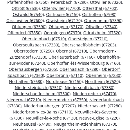
Pfaffenhoffen (67350)
,
Petersbach (67290)
,
Ottwiller (67320)
,
Ottrott (67530)
,
Otterswiller (67700)
,
Ottersthal (67700)
,
Ostwald (67540)
,
Osthouse (67150)
,
Osthoffen (67990)
,
Orschwiller (67600)
,
Olwisheim (67170)
,
Ohnenheim (67390)
,
Ohlungen (67590)
,
Ohlungen (67170)
,
Offwiller (67340)
,
Offendorf (67850)
,
Oermingen (67970)
,
Odratzheim (67520)
,
Obersteinbach (67510)
,
Obersteigen (67710)
,
Obersoultzbach (67330)
,
Oberschaeffolsheim (67203)
,
Oberrœdern (67250)
,
Obernai (67210)
,
Obermodern-
Zutzendorf (67330)
,
Oberlauterbach (67160)
,
Oberhoffen-
sur-Moder (67240)
,
Oberhoffen-lès-Wissembourg (67160)
,
Oberhausbergen (67205)
,
Oberhaslach (67280)
,
Oberdorf-
Spachbach (67360)
,
Oberbronn (67110)
,
Obenheim (67230)
,
Nothalten (67680)
,
Nordhouse (67150)
,
Nordheim (67520)
,
Niedersteinbach (67510)
,
Niedersoultzbach (67330)
,
Niederschaeffolsheim (67500)
,
Niederrœdern (67470)
,
Niedernai (67210)
,
Niedermodern (67350)
,
Niederlauterbach
(67630)
,
Niederhausbergen (67207)
,
Niederhaslach (67280)
,
Niederbronn-les-Bains (67110)
,
Neuwiller-lès-Saverne
(67330)
,
Neuviller-la-Roche (67130)
,
Neuve-Église (67220)
,
Neuhaeusel (67480)
,
Neugartheim-Ittlenheim (67370)
,