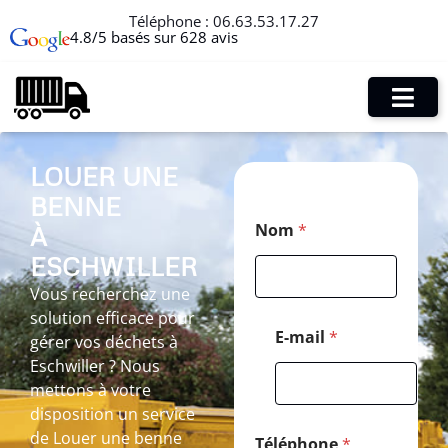
Téléphone :
06.63.53.17.27
4.8/5 basés sur 628 avis
LOUER UNE
BENNE
M
Nom
*
À
e
s
ESCHWILLER
s
a
Vous recherchez une
g
solution efficace pour
e
E-mail
*
gérer vos déchets à
*
Eschwiller ? Nous
P
o
mettons à votre
s
disposition un service
t
de Louer une benne
a
Téléphone
*