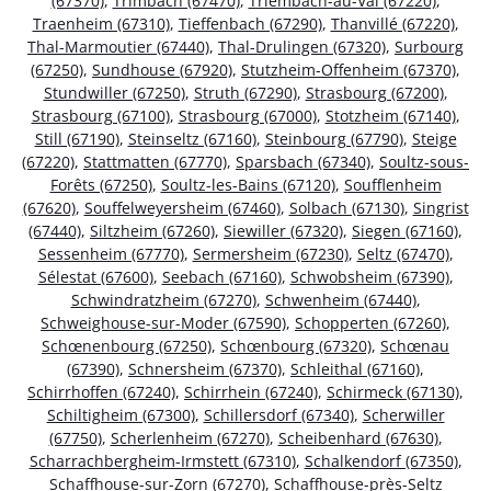
(67370)
,
Trimbach (67470)
,
Triembach-au-Val (67220)
,
Traenheim (67310)
,
Tieffenbach (67290)
,
Thanvillé (67220)
,
Thal-Marmoutier (67440)
,
Thal-Drulingen (67320)
,
Surbourg
(67250)
,
Sundhouse (67920)
,
Stutzheim-Offenheim (67370)
,
Stundwiller (67250)
,
Struth (67290)
,
Strasbourg (67200)
,
Strasbourg (67100)
,
Strasbourg (67000)
,
Stotzheim (67140)
,
Still (67190)
,
Steinseltz (67160)
,
Steinbourg (67790)
,
Steige
(67220)
,
Stattmatten (67770)
,
Sparsbach (67340)
,
Soultz-sous-
Forêts (67250)
,
Soultz-les-Bains (67120)
,
Soufflenheim
(67620)
,
Souffelweyersheim (67460)
,
Solbach (67130)
,
Singrist
(67440)
,
Siltzheim (67260)
,
Siewiller (67320)
,
Siegen (67160)
,
Sessenheim (67770)
,
Sermersheim (67230)
,
Seltz (67470)
,
Sélestat (67600)
,
Seebach (67160)
,
Schwobsheim (67390)
,
Schwindratzheim (67270)
,
Schwenheim (67440)
,
Schweighouse-sur-Moder (67590)
,
Schopperten (67260)
,
Schœnenbourg (67250)
,
Schœnbourg (67320)
,
Schœnau
(67390)
,
Schnersheim (67370)
,
Schleithal (67160)
,
Schirrhoffen (67240)
,
Schirrhein (67240)
,
Schirmeck (67130)
,
Schiltigheim (67300)
,
Schillersdorf (67340)
,
Scherwiller
(67750)
,
Scherlenheim (67270)
,
Scheibenhard (67630)
,
Scharrachbergheim-Irmstett (67310)
,
Schalkendorf (67350)
,
Schaffhouse-sur-Zorn (67270)
,
Schaffhouse-près-Seltz