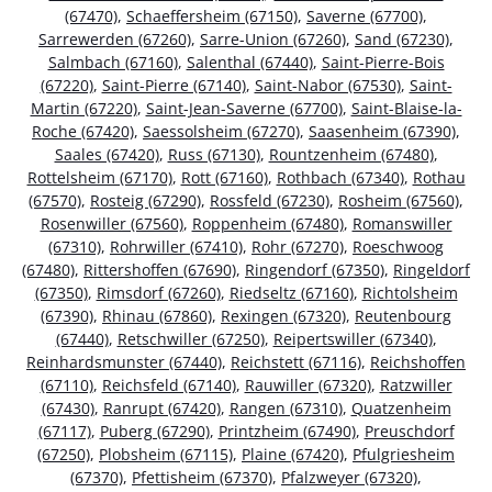
(67470)
,
Schaeffersheim (67150)
,
Saverne (67700)
,
Sarrewerden (67260)
,
Sarre-Union (67260)
,
Sand (67230)
,
Salmbach (67160)
,
Salenthal (67440)
,
Saint-Pierre-Bois
(67220)
,
Saint-Pierre (67140)
,
Saint-Nabor (67530)
,
Saint-
Martin (67220)
,
Saint-Jean-Saverne (67700)
,
Saint-Blaise-la-
Roche (67420)
,
Saessolsheim (67270)
,
Saasenheim (67390)
,
Saales (67420)
,
Russ (67130)
,
Rountzenheim (67480)
,
Rottelsheim (67170)
,
Rott (67160)
,
Rothbach (67340)
,
Rothau
(67570)
,
Rosteig (67290)
,
Rossfeld (67230)
,
Rosheim (67560)
,
Rosenwiller (67560)
,
Roppenheim (67480)
,
Romanswiller
(67310)
,
Rohrwiller (67410)
,
Rohr (67270)
,
Roeschwoog
(67480)
,
Rittershoffen (67690)
,
Ringendorf (67350)
,
Ringeldorf
(67350)
,
Rimsdorf (67260)
,
Riedseltz (67160)
,
Richtolsheim
(67390)
,
Rhinau (67860)
,
Rexingen (67320)
,
Reutenbourg
(67440)
,
Retschwiller (67250)
,
Reipertswiller (67340)
,
Reinhardsmunster (67440)
,
Reichstett (67116)
,
Reichshoffen
(67110)
,
Reichsfeld (67140)
,
Rauwiller (67320)
,
Ratzwiller
(67430)
,
Ranrupt (67420)
,
Rangen (67310)
,
Quatzenheim
(67117)
,
Puberg (67290)
,
Printzheim (67490)
,
Preuschdorf
(67250)
,
Plobsheim (67115)
,
Plaine (67420)
,
Pfulgriesheim
(67370)
,
Pfettisheim (67370)
,
Pfalzweyer (67320)
,