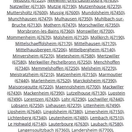
Neubois (67220)
,
Neewiller-près-Lauterbourg (67630)
,
Natzwiller (67130)
,
Mutzig (67190)
,
Mutzenhouse (67270)
,
Muttersholtz (67600)
,
Mussig (67600)
,
Mundolsheim (67450)
,
Munchhausen (67470)
,
Mulhausen (67350)
,
Muhlbach-sur-
Bruche (67130)
,
Mothern (67470)
,
Morschwiller (67350)
,
Morsbronn-les-Bains (67360)
,
Monswiller (67700)
,
Mommenheim (67670)
,
Molsheim (67120)
,
Mollkirch (67190)
,
Mittelschaeffolsheim (67170)
,
Mittelhausen (67170)
,
Mittelhausbergen (67206)
,
Mittelbergheim (67140)
,
Minversheim (67270)
,
Mietesheim (67580)
,
Mertzwiller
(67580)
,
Merkwiller-Pechelbronn (67250)
,
Menchhoffen
(67340)
,
Memmelshoffen (67250)
,
Melsheim (67270)
,
Meistratzheim (67210)
,
Matzenheim (67150)
,
Marmoutier
(67440)
,
Marlenheim (67520)
,
Marckolsheim (67390)
,
Maisonsgoutte (67220)
,
Maennolsheim (67700)
,
Mackwiller
(67430)
,
Mackenheim (67390)
,
Lutzelhouse (67130)
,
Lupstein
(67490)
,
Lorentzen (67430)
,
Lohr (67290)
,
Lochwiller (67440)
,
Lobsann (67250)
,
Lixhausen (67270)
,
Littenheim (67490)
,
Lipsheim (67640)
,
Lingolsheim (67380)
,
Limersheim (67150)
,
Lichtenberg (67340)
,
Leutenheim (67480)
,
Lembach (67510)
,
Le Hohwald (67140)
,
Lauterbourg (67630)
,
Laubach (67580)
,
Langensoultzbach (67360)
,
Landersheim (67700)
,