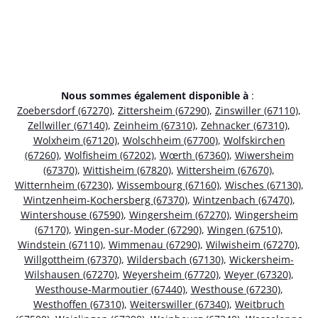
Nous sommes également disponible à
:
Zoebersdorf (67270)
,
Zittersheim (67290)
,
Zinswiller (67110)
,
Zellwiller (67140)
,
Zeinheim (67310)
,
Zehnacker (67310)
,
Wolxheim (67120)
,
Wolschheim (67700)
,
Wolfskirchen
(67260)
,
Wolfisheim (67202)
,
Wœrth (67360)
,
Wiwersheim
(67370)
,
Wittisheim (67820)
,
Wittersheim (67670)
,
Witternheim (67230)
,
Wissembourg (67160)
,
Wisches (67130)
,
Wintzenheim-Kochersberg (67370)
,
Wintzenbach (67470)
,
Wintershouse (67590)
,
Wingersheim (67270)
,
Wingersheim
(67170)
,
Wingen-sur-Moder (67290)
,
Wingen (67510)
,
Windstein (67110)
,
Wimmenau (67290)
,
Wilwisheim (67270)
,
Willgottheim (67370)
,
Wildersbach (67130)
,
Wickersheim-
Wilshausen (67270)
,
Weyersheim (67720)
,
Weyer (67320)
,
Westhouse-Marmoutier (67440)
,
Westhouse (67230)
,
Westhoffen (67310)
,
Weiterswiller (67340)
,
Weitbruch