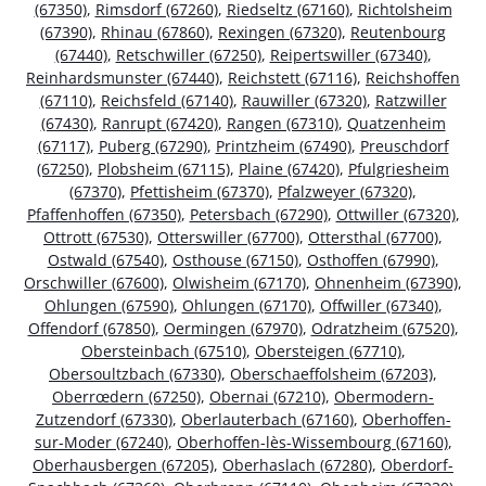
(67350)
,
Rimsdorf (67260)
,
Riedseltz (67160)
,
Richtolsheim
(67390)
,
Rhinau (67860)
,
Rexingen (67320)
,
Reutenbourg
(67440)
,
Retschwiller (67250)
,
Reipertswiller (67340)
,
Reinhardsmunster (67440)
,
Reichstett (67116)
,
Reichshoffen
(67110)
,
Reichsfeld (67140)
,
Rauwiller (67320)
,
Ratzwiller
(67430)
,
Ranrupt (67420)
,
Rangen (67310)
,
Quatzenheim
(67117)
,
Puberg (67290)
,
Printzheim (67490)
,
Preuschdorf
(67250)
,
Plobsheim (67115)
,
Plaine (67420)
,
Pfulgriesheim
(67370)
,
Pfettisheim (67370)
,
Pfalzweyer (67320)
,
Pfaffenhoffen (67350)
,
Petersbach (67290)
,
Ottwiller (67320)
,
Ottrott (67530)
,
Otterswiller (67700)
,
Ottersthal (67700)
,
Ostwald (67540)
,
Osthouse (67150)
,
Osthoffen (67990)
,
Orschwiller (67600)
,
Olwisheim (67170)
,
Ohnenheim (67390)
,
Ohlungen (67590)
,
Ohlungen (67170)
,
Offwiller (67340)
,
Offendorf (67850)
,
Oermingen (67970)
,
Odratzheim (67520)
,
Obersteinbach (67510)
,
Obersteigen (67710)
,
Obersoultzbach (67330)
,
Oberschaeffolsheim (67203)
,
Oberrœdern (67250)
,
Obernai (67210)
,
Obermodern-
Zutzendorf (67330)
,
Oberlauterbach (67160)
,
Oberhoffen-
sur-Moder (67240)
,
Oberhoffen-lès-Wissembourg (67160)
,
Oberhausbergen (67205)
,
Oberhaslach (67280)
,
Oberdorf-