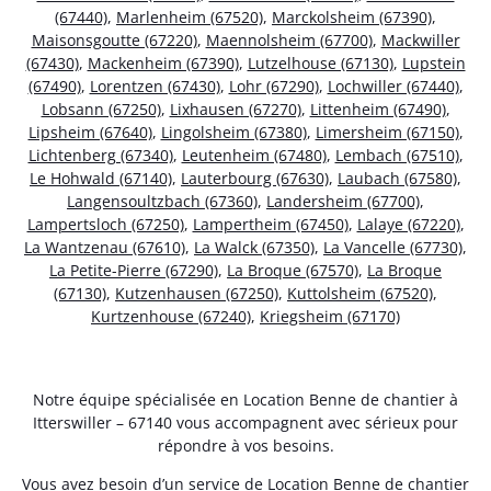
(67440)
,
Marlenheim (67520)
,
Marckolsheim (67390)
,
Maisonsgoutte (67220)
,
Maennolsheim (67700)
,
Mackwiller
(67430)
,
Mackenheim (67390)
,
Lutzelhouse (67130)
,
Lupstein
(67490)
,
Lorentzen (67430)
,
Lohr (67290)
,
Lochwiller (67440)
,
Lobsann (67250)
,
Lixhausen (67270)
,
Littenheim (67490)
,
Lipsheim (67640)
,
Lingolsheim (67380)
,
Limersheim (67150)
,
Lichtenberg (67340)
,
Leutenheim (67480)
,
Lembach (67510)
,
Le Hohwald (67140)
,
Lauterbourg (67630)
,
Laubach (67580)
,
Langensoultzbach (67360)
,
Landersheim (67700)
,
Lampertsloch (67250)
,
Lampertheim (67450)
,
Lalaye (67220)
,
La Wantzenau (67610)
,
La Walck (67350)
,
La Vancelle (67730)
,
La Petite-Pierre (67290)
,
La Broque (67570)
,
La Broque
(67130)
,
Kutzenhausen (67250)
,
Kuttolsheim (67520)
,
Kurtzenhouse (67240)
,
Kriegsheim (67170)
Notre équipe spécialisée en Location Benne de chantier à
Itterswiller – 67140 vous accompagnent avec sérieux pour
répondre à vos besoins.
Vous avez besoin d’un service de Location Benne de chantier