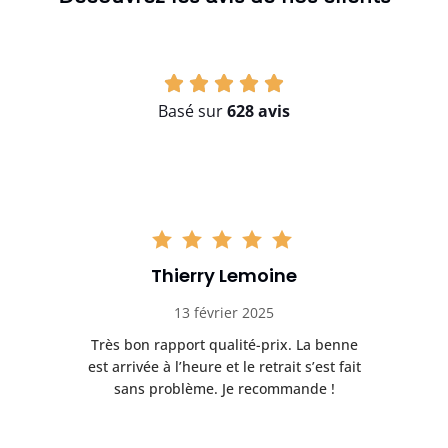
Basé sur
628 avis
Thierry Lemoine
13 février 2025
Très bon rapport qualité-prix. La benne
t
est arrivée à l’heure et le retrait s’est fait
ch
sans problème. Je recommande !