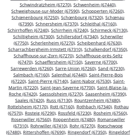
Schwindratzheim (67270)
,
Schwenheim (67440)
,
Schweighouse-sur-Moder (67590)
,
Schopperten (67260)
,
Schœnenbourg (67250)
,
Schœnbourg (67320)
,
Schœnau
(67390)
,
Schnersheim (67370)
,
Schleithal (67160)
,
Schirrhoffen (67240)
,
Schirrhein (67240)
,
Schirmeck (67130)
,
Schiltigheim (67300)
,
Schillersdorf (67340)
,
Scherwiller
(67750)
,
Scherlenheim (67270)
,
Scheibenhard (67630)
,
Scharrachbergheim-Irmstett (67310)
,
Schalkendorf (67350)
,
Schaffhouse-sur-Zorn (67270)
,
Schaffhouse-près-Seltz
(67470)
,
Schaeffersheim (67150)
,
Saverne (67700)
,
Sarrewerden (67260)
,
Sarre-Union (67260)
,
Sand (67230)
,
Salmbach (67160)
,
Salenthal (67440)
,
Saint-Pierre-Bois
(67220)
,
Saint-Pierre (67140)
,
Saint-Nabor (67530)
,
Saint-
Martin (67220)
,
Saint-Jean-Saverne (67700)
,
Saint-Blaise-la-
Roche (67420)
,
Saessolsheim (67270)
,
Saasenheim (67390)
,
Saales (67420)
,
Russ (67130)
,
Rountzenheim (67480)
,
Rottelsheim (67170)
,
Rott (67160)
,
Rothbach (67340)
,
Rothau
(67570)
,
Rosteig (67290)
,
Rossfeld (67230)
,
Rosheim (67560)
,
Rosenwiller (67560)
,
Roppenheim (67480)
,
Romanswiller
(67310)
,
Rohrwiller (67410)
,
Rohr (67270)
,
Roeschwoog
(67480)
,
Rittershoffen (67690)
,
Ringendorf (67350)
,
Ringeldorf