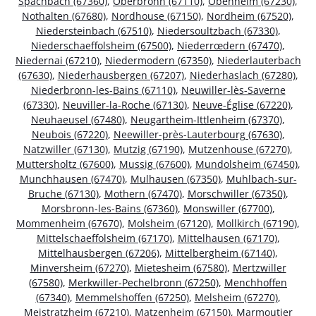
Spachbach (67360)
,
Oberbronn (67110)
,
Obenheim (67230)
,
Nothalten (67680)
,
Nordhouse (67150)
,
Nordheim (67520)
,
Niedersteinbach (67510)
,
Niedersoultzbach (67330)
,
Niederschaeffolsheim (67500)
,
Niederrœdern (67470)
,
Niedernai (67210)
,
Niedermodern (67350)
,
Niederlauterbach
(67630)
,
Niederhausbergen (67207)
,
Niederhaslach (67280)
,
Niederbronn-les-Bains (67110)
,
Neuwiller-lès-Saverne
(67330)
,
Neuviller-la-Roche (67130)
,
Neuve-Église (67220)
,
Neuhaeusel (67480)
,
Neugartheim-Ittlenheim (67370)
,
Neubois (67220)
,
Neewiller-près-Lauterbourg (67630)
,
Natzwiller (67130)
,
Mutzig (67190)
,
Mutzenhouse (67270)
,
Muttersholtz (67600)
,
Mussig (67600)
,
Mundolsheim (67450)
,
Munchhausen (67470)
,
Mulhausen (67350)
,
Muhlbach-sur-
Bruche (67130)
,
Mothern (67470)
,
Morschwiller (67350)
,
Morsbronn-les-Bains (67360)
,
Monswiller (67700)
,
Mommenheim (67670)
,
Molsheim (67120)
,
Mollkirch (67190)
,
Mittelschaeffolsheim (67170)
,
Mittelhausen (67170)
,
Mittelhausbergen (67206)
,
Mittelbergheim (67140)
,
Minversheim (67270)
,
Mietesheim (67580)
,
Mertzwiller
(67580)
,
Merkwiller-Pechelbronn (67250)
,
Menchhoffen
(67340)
,
Memmelshoffen (67250)
,
Melsheim (67270)
,
Meistratzheim (67210)
,
Matzenheim (67150)
,
Marmoutier