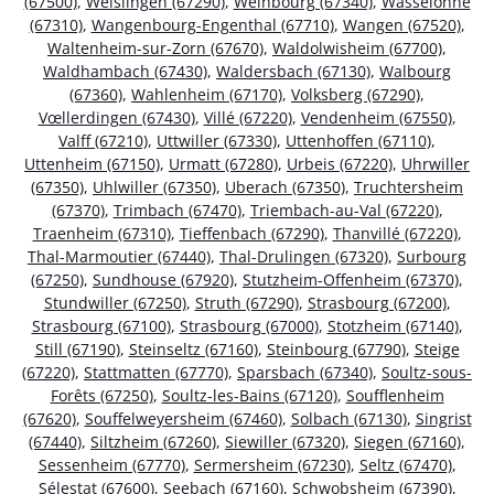
(67500)
,
Weislingen (67290)
,
Weinbourg (67340)
,
Wasselonne
(67310)
,
Wangenbourg-Engenthal (67710)
,
Wangen (67520)
,
Waltenheim-sur-Zorn (67670)
,
Waldolwisheim (67700)
,
Waldhambach (67430)
,
Waldersbach (67130)
,
Walbourg
(67360)
,
Wahlenheim (67170)
,
Volksberg (67290)
,
Vœllerdingen (67430)
,
Villé (67220)
,
Vendenheim (67550)
,
Valff (67210)
,
Uttwiller (67330)
,
Uttenhoffen (67110)
,
Uttenheim (67150)
,
Urmatt (67280)
,
Urbeis (67220)
,
Uhrwiller
(67350)
,
Uhlwiller (67350)
,
Uberach (67350)
,
Truchtersheim
(67370)
,
Trimbach (67470)
,
Triembach-au-Val (67220)
,
Traenheim (67310)
,
Tieffenbach (67290)
,
Thanvillé (67220)
,
Thal-Marmoutier (67440)
,
Thal-Drulingen (67320)
,
Surbourg
(67250)
,
Sundhouse (67920)
,
Stutzheim-Offenheim (67370)
,
Stundwiller (67250)
,
Struth (67290)
,
Strasbourg (67200)
,
Strasbourg (67100)
,
Strasbourg (67000)
,
Stotzheim (67140)
,
Still (67190)
,
Steinseltz (67160)
,
Steinbourg (67790)
,
Steige
(67220)
,
Stattmatten (67770)
,
Sparsbach (67340)
,
Soultz-sous-
Forêts (67250)
,
Soultz-les-Bains (67120)
,
Soufflenheim
(67620)
,
Souffelweyersheim (67460)
,
Solbach (67130)
,
Singrist
(67440)
,
Siltzheim (67260)
,
Siewiller (67320)
,
Siegen (67160)
,
Sessenheim (67770)
,
Sermersheim (67230)
,
Seltz (67470)
,
Sélestat (67600)
,
Seebach (67160)
,
Schwobsheim (67390)
,