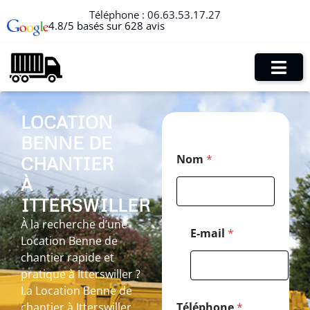
Téléphone :
06.63.53.17.27
4.8/5 basés sur 628 avis
LOCATION
BENNE DE
T
Nom
*
CHANTIER
é
l
À
é
p
ITTERSWILLER
h
À la recherche d’une
o
E-mail
*
Location Benne de
n
e
chantier rapide et
*
pratique à Itterswiller ?
C
La Location Benne de
o
d
chantier à Itterswiller
Téléphone
*