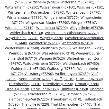
(67370)
,
Wittisheim (67820)
,
Wittersheim (67670)
,
Witternheim (67230)
,
Wissembourg (67160)
,
Wisches (67130)
,
Wintzenheim-Kochersberg (67370)
,
Wintzenbach (67470)
,
Wintershouse (67590)
,
Wingersheim (67270)
,
Wingersheim
(67170)
,
Wingen-sur-Moder (67290)
,
Wingen (67510)
,
Windstein (67110)
,
Wimmenau (67290)
,
Willgottheim (67370)
,
Wildersbach (67130)
,
Wickersheim-Wilshausen (67270)
,
Weyersheim (67720)
,
Weyer (67320)
,
Westhouse-Marmoutier
(67440)
,
Westhouse (67230)
,
Westhoffen (67310)
,
Weiterswiller (67340)
,
Weitbruch (67500)
,
Weislingen (67290)
,
Weinbourg (67340)
,
Wasselonne (67310)
,
Wangenbourg-
Engenthal (67710)
,
Wangen (67520)
,
Waltenheim-sur-Zorn
(67670)
,
Waldolwisheim (67700)
,
Waldhambach (67430)
,
Waldersbach (67130)
,
Walbourg (67360)
,
Wahlenheim
(67170)
,
Volksberg (67290)
,
Vœllerdingen (67430)
,
Villé
(67220)
,
Vendenheim (67550)
,
Valff (67210)
,
Uttwiller (67330)
,
Uttenhoffen (67110)
,
Uttenheim (67150)
,
Urmatt (67280)
,
Urbeis (67220)
,
Uhrwiller (67350)
,
Uhlwiller (67350)
,
Uberach
(67350)
,
Truchtersheim (67370)
,
Trimbach (67470)
,
Triembach-au-Val (67220)
,
Traenheim (67310)
,
Tieffenbach
(67290)
,
Thanvillé (67220)
,
Thal-Marmoutier (67440)
,
Thal-