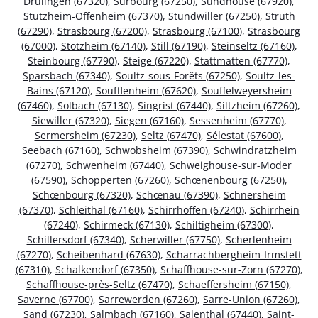
Drulingen (67320)
,
Surbourg (67250)
,
Sundhouse (67920)
,
Stutzheim-Offenheim (67370)
,
Stundwiller (67250)
,
Struth
(67290)
,
Strasbourg (67200)
,
Strasbourg (67100)
,
Strasbourg
(67000)
,
Stotzheim (67140)
,
Still (67190)
,
Steinseltz (67160)
,
Steinbourg (67790)
,
Steige (67220)
,
Stattmatten (67770)
,
Sparsbach (67340)
,
Soultz-sous-Forêts (67250)
,
Soultz-les-
Bains (67120)
,
Soufflenheim (67620)
,
Souffelweyersheim
(67460)
,
Solbach (67130)
,
Singrist (67440)
,
Siltzheim (67260)
,
Siewiller (67320)
,
Siegen (67160)
,
Sessenheim (67770)
,
Sermersheim (67230)
,
Seltz (67470)
,
Sélestat (67600)
,
Seebach (67160)
,
Schwobsheim (67390)
,
Schwindratzheim
(67270)
,
Schwenheim (67440)
,
Schweighouse-sur-Moder
(67590)
,
Schopperten (67260)
,
Schœnenbourg (67250)
,
Schœnbourg (67320)
,
Schœnau (67390)
,
Schnersheim
(67370)
,
Schleithal (67160)
,
Schirrhoffen (67240)
,
Schirrhein
(67240)
,
Schirmeck (67130)
,
Schiltigheim (67300)
,
Schillersdorf (67340)
,
Scherwiller (67750)
,
Scherlenheim
(67270)
,
Scheibenhard (67630)
,
Scharrachbergheim-Irmstett
(67310)
,
Schalkendorf (67350)
,
Schaffhouse-sur-Zorn (67270)
,
Schaffhouse-près-Seltz (67470)
,
Schaeffersheim (67150)
,
Saverne (67700)
,
Sarrewerden (67260)
,
Sarre-Union (67260)
,
Sand (67230)
,
Salmbach (67160)
,
Salenthal (67440)
,
Saint-