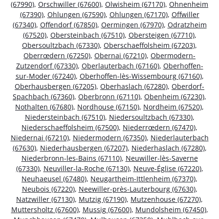
(67990)
,
Orschwiller (67600)
,
Olwisheim (67170)
,
Ohnenheim
(67390)
,
Ohlungen (67590)
,
Ohlungen (67170)
,
Offwiller
(67340)
,
Offendorf (67850)
,
Oermingen (67970)
,
Odratzheim
(67520)
,
Obersteinbach (67510)
,
Obersteigen (67710)
,
Obersoultzbach (67330)
,
Oberschaeffolsheim (67203)
,
Oberrœdern (67250)
,
Obernai (67210)
,
Obermodern-
Zutzendorf (67330)
,
Oberlauterbach (67160)
,
Oberhoffen-
sur-Moder (67240)
,
Oberhoffen-lès-Wissembourg (67160)
,
Oberhausbergen (67205)
,
Oberhaslach (67280)
,
Oberdorf-
Spachbach (67360)
,
Oberbronn (67110)
,
Obenheim (67230)
,
Nothalten (67680)
,
Nordhouse (67150)
,
Nordheim (67520)
,
Niedersteinbach (67510)
,
Niedersoultzbach (67330)
,
Niederschaeffolsheim (67500)
,
Niederrœdern (67470)
,
Niedernai (67210)
,
Niedermodern (67350)
,
Niederlauterbach
(67630)
,
Niederhausbergen (67207)
,
Niederhaslach (67280)
,
Niederbronn-les-Bains (67110)
,
Neuwiller-lès-Saverne
(67330)
,
Neuviller-la-Roche (67130)
,
Neuve-Église (67220)
,
Neuhaeusel (67480)
,
Neugartheim-Ittlenheim (67370)
,
Neubois (67220)
,
Neewiller-près-Lauterbourg (67630)
,
Natzwiller (67130)
,
Mutzig (67190)
,
Mutzenhouse (67270)
,
Muttersholtz (67600)
,
Mussig (67600)
,
Mundolsheim (67450)
,