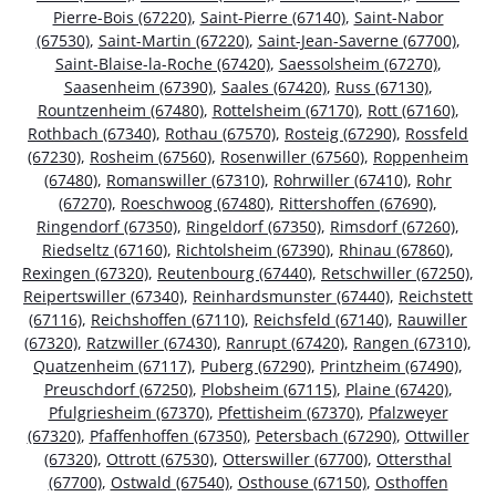
Pierre-Bois (67220)
,
Saint-Pierre (67140)
,
Saint-Nabor
(67530)
,
Saint-Martin (67220)
,
Saint-Jean-Saverne (67700)
,
Saint-Blaise-la-Roche (67420)
,
Saessolsheim (67270)
,
Saasenheim (67390)
,
Saales (67420)
,
Russ (67130)
,
Rountzenheim (67480)
,
Rottelsheim (67170)
,
Rott (67160)
,
Rothbach (67340)
,
Rothau (67570)
,
Rosteig (67290)
,
Rossfeld
(67230)
,
Rosheim (67560)
,
Rosenwiller (67560)
,
Roppenheim
(67480)
,
Romanswiller (67310)
,
Rohrwiller (67410)
,
Rohr
(67270)
,
Roeschwoog (67480)
,
Rittershoffen (67690)
,
Ringendorf (67350)
,
Ringeldorf (67350)
,
Rimsdorf (67260)
,
Riedseltz (67160)
,
Richtolsheim (67390)
,
Rhinau (67860)
,
Rexingen (67320)
,
Reutenbourg (67440)
,
Retschwiller (67250)
,
Reipertswiller (67340)
,
Reinhardsmunster (67440)
,
Reichstett
(67116)
,
Reichshoffen (67110)
,
Reichsfeld (67140)
,
Rauwiller
(67320)
,
Ratzwiller (67430)
,
Ranrupt (67420)
,
Rangen (67310)
,
Quatzenheim (67117)
,
Puberg (67290)
,
Printzheim (67490)
,
Preuschdorf (67250)
,
Plobsheim (67115)
,
Plaine (67420)
,
Pfulgriesheim (67370)
,
Pfettisheim (67370)
,
Pfalzweyer
(67320)
,
Pfaffenhoffen (67350)
,
Petersbach (67290)
,
Ottwiller
(67320)
,
Ottrott (67530)
,
Otterswiller (67700)
,
Ottersthal
(67700)
,
Ostwald (67540)
,
Osthouse (67150)
,
Osthoffen