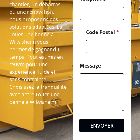
chantier, un débarras
ou une rénovation,
nous proposons des
solutions adaptées. La
Code Postal
*
Louer une benne à
Wilwisheim vous
permet de gagner du
temps. Tout est mis en
œuvre pour une
Message
expérience fluide et
sans contrainte.
Choisissez la tranquillité
avec notre Louer une
benne à Wilwisheim.
ENVOYER