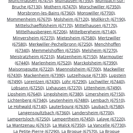
Munchhausen (67470)
,
Mulhausen (67350)
,
Muhlbach-sur-
Bruche (67130)
,
Mothern (67470)
,
Morschwiller (67350)
,
Morsbronn-les-Bains (67360)
,
Monswiller (67700)
,
Mommenheim (67670)
,
Molsheim (67120)
,
Mollkirch (67190)
,
Mittelschaeffolsheim (67170)
,
Mittelhausen (67170)
,
Mittelhausbergen (67206)
,
Mittelbergheim (67140)
,
Minversheim (67270)
,
Mietesheim (67580)
,
Mertzwiller
(67580)
,
Merkwiller-Pechelbronn (67250)
,
Menchhoffen
(67340)
,
Memmelshoffen (67250)
,
Melsheim (67270)
,
Meistratzheim (67210)
,
Matzenheim (67150)
,
Marmoutier
(67440)
,
Marlenheim (67520)
,
Marckolsheim (67390)
,
Maisonsgoutte (67220)
,
Maennolsheim (67700)
,
Mackwiller
(67430)
,
Mackenheim (67390)
,
Lutzelhouse (67130)
,
Lupstein
(67490)
,
Lorentzen (67430)
,
Lohr (67290)
,
Lochwiller (67440)
,
Lobsann (67250)
,
Lixhausen (67270)
,
Littenheim (67490)
,
Lipsheim (67640)
,
Lingolsheim (67380)
,
Limersheim (67150)
,
Lichtenberg (67340)
,
Leutenheim (67480)
,
Lembach (67510)
,
Le Hohwald (67140)
,
Lauterbourg (67630)
,
Laubach (67580)
,
Langensoultzbach (67360)
,
Landersheim (67700)
,
Lampertsloch (67250)
,
Lampertheim (67450)
,
Lalaye (67220)
,
La Wantzenau (67610)
,
La Walck (67350)
,
La Vancelle (67730)
,
La Petite-Pierre (67290)
,
La Broque (67570)
,
La Broque