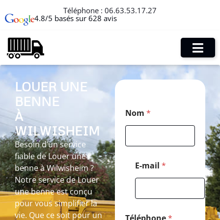
Téléphone :
06.63.53.17.27
4.8/5 basés sur 628 avis
LOUER UNE
BENNE
*
Nom
*
À
*
N
WILWISHEIM
o
m
Besoin d’un service
fiable de Louer une
E-mail
*
benne à Wilwisheim ?
Notre service de Louer
une benne est conçu
pour vous simplifier la
vie. Que ce soit pour un
Téléphone
*