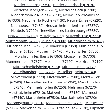
Niedermodern (67350)
,
Niederlauterbach (67630)
,
Niederhausbergen (67207)
,
Niederhaslach (67280)
,
Niederbronn-les-Bains (67110)
,
Neuwiller-lès-Saverne
(67330)
,
Neuviller-la-Roche (67130)
,
Neuve-Église (67220)
,
Neuhaeusel (67480)
,
Neugartheim-Ittlenheim (67370)
,
Neubois (67220)
,
Neewiller-près-Lauterbourg (67630)
,
Natzwiller (67130)
,
Mutzig (67190)
,
Mutzenhouse (67270)
,
Muttersholtz (67600)
,
Mussig (67600)
,
Mundolsheim (67450)
,
Munchhausen (67470)
,
Mulhausen (67350)
,
Muhlbach-sur-
Bruche (67130)
,
Mothern (67470)
,
Morschwiller (67350)
,
Morsbronn-les-Bains (67360)
,
Monswiller (67700)
,
Mommenheim (67670)
,
Molsheim (67120)
,
Mollkirch (67190)
,
Mittelschaeffolsheim (67170)
,
Mittelhausen (67170)
,
Mittelhausbergen (67206)
,
Mittelbergheim (67140)
,
Minversheim (67270)
,
Mietesheim (67580)
,
Mertzwiller
(67580)
,
Merkwiller-Pechelbronn (67250)
,
Menchhoffen
(67340)
,
Memmelshoffen (67250)
,
Melsheim (67270)
,
Meistratzheim (67210)
,
Matzenheim (67150)
,
Marmoutier
(67440)
,
Marlenheim (67520)
,
Marckolsheim (67390)
,
Maisonsgoutte (67220)
,
Maennolsheim (67700)
,
Mackwiller
(67430)
,
Mackenheim (67390)
,
Lutzelhouse (67130)
,
Lupstein