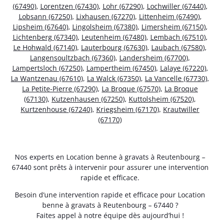
(67490)
,
Lorentzen (67430)
,
Lohr (67290)
,
Lochwiller (67440)
,
Lobsann (67250)
,
Lixhausen (67270)
,
Littenheim (67490)
,
Lipsheim (67640)
,
Lingolsheim (67380)
,
Limersheim (67150)
,
Lichtenberg (67340)
,
Leutenheim (67480)
,
Lembach (67510)
,
Le Hohwald (67140)
,
Lauterbourg (67630)
,
Laubach (67580)
,
Langensoultzbach (67360)
,
Landersheim (67700)
,
Lampertsloch (67250)
,
Lampertheim (67450)
,
Lalaye (67220)
,
La Wantzenau (67610)
,
La Walck (67350)
,
La Vancelle (67730)
,
La Petite-Pierre (67290)
,
La Broque (67570)
,
La Broque
(67130)
,
Kutzenhausen (67250)
,
Kuttolsheim (67520)
,
Kurtzenhouse (67240)
,
Kriegsheim (67170)
,
Krautwiller
(67170)
Nos experts en Location benne à gravats à Reutenbourg –
67440 sont prêts à intervenir pour assurer une intervention
rapide et efficace.
Besoin d’une intervention rapide et efficace pour Location
benne à gravats à Reutenbourg – 67440 ?
Faites appel à notre équipe dès aujourd’hui !