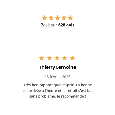
Basé sur
628 avis
Thierry Lemoine
13 février 2025
Très bon rapport qualité-prix. La benne
t
est arrivée à l’heure et le retrait s’est fait
ch
sans problème. Je recommande !