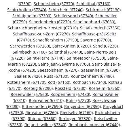
(67390)
,
Schnersheim (67370)
,
Schleithal (67160)
,
Schirrhoffen (67240)
,
Schirrhein (67240)
,
Schirmeck (67130)
,
Schiltigheim (67300)
,
Schillersdorf (67340)
,
Scherwiller
(67750)
,
Scherlenheim (67270)
,
Scheibenhard (67630)
,
Scharrachbergheim-Irmstett (67310)
,
Schalkendorf (67350)
,
Schaffhouse-sur-Zorn (67270)
,
Schaffhouse-près-Seltz
(67470)
,
Schaeffersheim (67150)
,
Saverne (67700)
,
Sarrewerden (67260)
,
Sarre-Union (67260)
,
Sand (67230)
,
Salmbach (67160)
,
Salenthal (67440)
,
Saint-Pierre-Bois
(67220)
,
Saint-Pierre (67140)
,
Saint-Nabor (67530)
,
Saint-
Martin (67220)
,
Saint-Jean-Saverne (67700)
,
Saint-Blaise-la-
Roche (67420)
,
Saessolsheim (67270)
,
Saasenheim (67390)
,
Saales (67420)
,
Russ (67130)
,
Rountzenheim (67480)
,
Rottelsheim (67170)
,
Rott (67160)
,
Rothbach (67340)
,
Rothau
(67570)
,
Rosteig (67290)
,
Rossfeld (67230)
,
Rosheim (67560)
,
Rosenwiller (67560)
,
Roppenheim (67480)
,
Romanswiller
(67310)
,
Rohrwiller (67410)
,
Rohr (67270)
,
Roeschwoog
(67480)
,
Rittershoffen (67690)
,
Ringendorf (67350)
,
Ringeldorf
(67350)
,
Rimsdorf (67260)
,
Riedseltz (67160)
,
Richtolsheim
(67390)
,
Rhinau (67860)
,
Rexingen (67320)
,
Retschwiller
(67250)
,
Reipertswiller (67340)
,
Reinhardsmunster (67440)
,