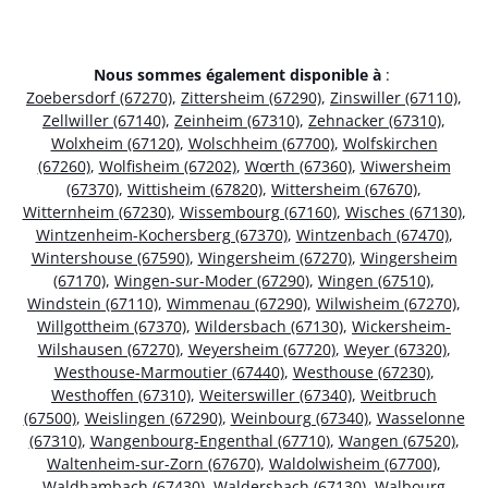
Nous sommes également disponible à
:
Zoebersdorf (67270)
,
Zittersheim (67290)
,
Zinswiller (67110)
,
Zellwiller (67140)
,
Zeinheim (67310)
,
Zehnacker (67310)
,
Wolxheim (67120)
,
Wolschheim (67700)
,
Wolfskirchen
(67260)
,
Wolfisheim (67202)
,
Wœrth (67360)
,
Wiwersheim
(67370)
,
Wittisheim (67820)
,
Wittersheim (67670)
,
Witternheim (67230)
,
Wissembourg (67160)
,
Wisches (67130)
,
Wintzenheim-Kochersberg (67370)
,
Wintzenbach (67470)
,
Wintershouse (67590)
,
Wingersheim (67270)
,
Wingersheim
(67170)
,
Wingen-sur-Moder (67290)
,
Wingen (67510)
,
Windstein (67110)
,
Wimmenau (67290)
,
Wilwisheim (67270)
,
Willgottheim (67370)
,
Wildersbach (67130)
,
Wickersheim-
Wilshausen (67270)
,
Weyersheim (67720)
,
Weyer (67320)
,
Westhouse-Marmoutier (67440)
,
Westhouse (67230)
,
Westhoffen (67310)
,
Weiterswiller (67340)
,
Weitbruch
(67500)
,
Weislingen (67290)
,
Weinbourg (67340)
,
Wasselonne
(67310)
,
Wangenbourg-Engenthal (67710)
,
Wangen (67520)
,
Waltenheim-sur-Zorn (67670)
,
Waldolwisheim (67700)
,
Waldhambach (67430)
,
Waldersbach (67130)
,
Walbourg