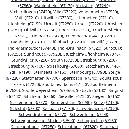
(67360)
,
Wahlenheim (67170)
,
Volksberg (67290)
,
Vœllerdingen (67430)
,
Villé (67220)
,
Vendenheim (67550)
,
Valff (67210)
,
Uttwiller (67330)
,
Uttenhoffen (67110)
,
Uttenheim (67150)
,
Urmatt (67280)
,
Urbeis (67220)
,
Uhrwiller
(67350)
,
Uhlwiller (67350)
,
Uberach (67350)
,
Truchtersheim
(67370)
,
Trimbach (67470)
,
Triembach-au-Val (67220)
,
Traenheim (67310)
,
Tieffenbach (67290)
,
Thanvillé (67220)
,
Thal-Marmoutier (67440)
,
Thal-Drulingen (67320)
,
Surbourg
(67250)
,
Sundhouse (67920)
,
Stutzheim-Offenheim (67370)
,
Stundwiller (67250)
,
Struth (67290)
,
Strasbourg (67200)
,
Strasbourg (67100)
,
Strasbourg (67000)
,
Stotzheim (67140)
,
Still (67190)
,
Steinseltz (67160)
,
Steinbourg (67790)
,
Steige
(67220)
,
Stattmatten (67770)
,
Sparsbach (67340)
,
Soultz-sous-
Forêts (67250)
,
Soultz-les-Bains (67120)
,
Soufflenheim
(67620)
,
Souffelweyersheim (67460)
,
Solbach (67130)
,
Singrist
(67440)
,
Siltzheim (67260)
,
Siewiller (67320)
,
Siegen (67160)
,
Sessenheim (67770)
,
Sermersheim (67230)
,
Seltz (67470)
,
Sélestat (67600)
,
Seebach (67160)
,
Schwobsheim (67390)
,
Schwindratzheim (67270)
,
Schwenheim (67440)
,
Schweighouse-sur-Moder (67590)
,
Schopperten (67260)
,
Schœnenbourg (67250)
,
Schœnbourg (67320)
,
Schœnau