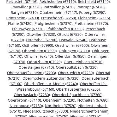
Reichstett (67116)
,
Reichshoffen (67110)
,
Reichsfeld (67140)
,
Rauwiller (67320)
,
Ratzwiller (67430)
,
Ranrupt (67420)
,
Rangen (67310)
,
Quatzenheim (67117)
,
Puberg (67290)
,
Printzheim (67490)
,
Preuschdorf (67250)
,
Plobsheim (67115)
,
Plaine (67420)
,
Pfulgriesheim (67370)
,
Pfettisheim (67370)
,
Pfalzweyer (67320)
,
Pfaffenhoffen (67350)
,
Petersbach
(67290)
,
Ottwiller (67320)
,
Ottrott (67530)
,
Otterswiller
(67700)
,
Ottersthal (67700)
,
Ostwald (67540)
,
Osthouse
(67150)
,
Osthoffen (67990)
,
Orschwiller (67600)
,
Olwisheim
(67170)
,
Ohnenheim (67390)
,
Ohlungen (67590)
,
Ohlungen
(67170)
,
Offwiller (67340)
,
Offendorf (67850)
,
Oermingen
(67970)
,
Odratzheim (67520)
,
Obersteinbach (67510)
,
Obersteigen (67710)
,
Obersoultzbach (67330)
,
Oberschaeffolsheim (67203)
,
Oberrœdern (67250)
,
Obernai
(67210)
,
Obermodern-Zutzendorf (67330)
,
Oberlauterbach
(67160)
,
Oberhoffen-sur-Moder (67240)
,
Oberhoffen-lès-
Wissembourg (67160)
,
Oberhausbergen (67205)
,
Oberhaslach (67280)
,
Oberdorf-Spachbach (67360)
,
Oberbronn (67110)
,
Obenheim (67230)
,
Nothalten (67680)
,
Nordhouse (67150)
,
Nordheim (67520)
,
Niedersteinbach
(67510)
,
Niedersoultzbach (67330)
,
Niederschaeffolsheim
(67500)
,
Niederrœdern (67470)
,
Niedernai (67210)
,