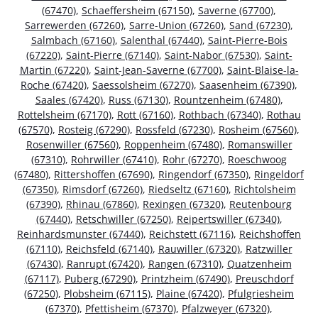
(67470)
,
Schaeffersheim (67150)
,
Saverne (67700)
,
Sarrewerden (67260)
,
Sarre-Union (67260)
,
Sand (67230)
,
Salmbach (67160)
,
Salenthal (67440)
,
Saint-Pierre-Bois
(67220)
,
Saint-Pierre (67140)
,
Saint-Nabor (67530)
,
Saint-
Martin (67220)
,
Saint-Jean-Saverne (67700)
,
Saint-Blaise-la-
Roche (67420)
,
Saessolsheim (67270)
,
Saasenheim (67390)
,
Saales (67420)
,
Russ (67130)
,
Rountzenheim (67480)
,
Rottelsheim (67170)
,
Rott (67160)
,
Rothbach (67340)
,
Rothau
(67570)
,
Rosteig (67290)
,
Rossfeld (67230)
,
Rosheim (67560)
,
Rosenwiller (67560)
,
Roppenheim (67480)
,
Romanswiller
(67310)
,
Rohrwiller (67410)
,
Rohr (67270)
,
Roeschwoog
(67480)
,
Rittershoffen (67690)
,
Ringendorf (67350)
,
Ringeldorf
(67350)
,
Rimsdorf (67260)
,
Riedseltz (67160)
,
Richtolsheim
(67390)
,
Rhinau (67860)
,
Rexingen (67320)
,
Reutenbourg
(67440)
,
Retschwiller (67250)
,
Reipertswiller (67340)
,
Reinhardsmunster (67440)
,
Reichstett (67116)
,
Reichshoffen
(67110)
,
Reichsfeld (67140)
,
Rauwiller (67320)
,
Ratzwiller
(67430)
,
Ranrupt (67420)
,
Rangen (67310)
,
Quatzenheim
(67117)
,
Puberg (67290)
,
Printzheim (67490)
,
Preuschdorf
(67250)
,
Plobsheim (67115)
,
Plaine (67420)
,
Pfulgriesheim
(67370)
,
Pfettisheim (67370)
,
Pfalzweyer (67320)
,