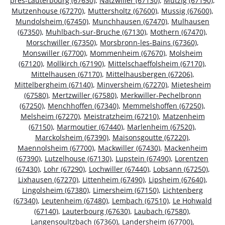
près-Lauterbourg (67630)
,
Natzwiller (67130)
,
Mutzig (67190)
,
Mutzenhouse (67270)
,
Muttersholtz (67600)
,
Mussig (67600)
,
Mundolsheim (67450)
,
Munchhausen (67470)
,
Mulhausen
(67350)
,
Muhlbach-sur-Bruche (67130)
,
Mothern (67470)
,
Morschwiller (67350)
,
Morsbronn-les-Bains (67360)
,
Monswiller (67700)
,
Mommenheim (67670)
,
Molsheim
(67120)
,
Mollkirch (67190)
,
Mittelschaeffolsheim (67170)
,
Mittelhausen (67170)
,
Mittelhausbergen (67206)
,
Mittelbergheim (67140)
,
Minversheim (67270)
,
Mietesheim
(67580)
,
Mertzwiller (67580)
,
Merkwiller-Pechelbronn
(67250)
,
Menchhoffen (67340)
,
Memmelshoffen (67250)
,
Melsheim (67270)
,
Meistratzheim (67210)
,
Matzenheim
(67150)
,
Marmoutier (67440)
,
Marlenheim (67520)
,
Marckolsheim (67390)
,
Maisonsgoutte (67220)
,
Maennolsheim (67700)
,
Mackwiller (67430)
,
Mackenheim
(67390)
,
Lutzelhouse (67130)
,
Lupstein (67490)
,
Lorentzen
(67430)
,
Lohr (67290)
,
Lochwiller (67440)
,
Lobsann (67250)
,
Lixhausen (67270)
,
Littenheim (67490)
,
Lipsheim (67640)
,
Lingolsheim (67380)
,
Limersheim (67150)
,
Lichtenberg
(67340)
,
Leutenheim (67480)
,
Lembach (67510)
,
Le Hohwald
(67140)
,
Lauterbourg (67630)
,
Laubach (67580)
,
Langensoultzbach (67360)
,
Landersheim (67700)
,