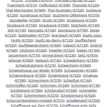
(67370)
,
Trimbach (67470)
,
Triembach-au-Val (67220)
,
Traenheim (67310)
,
Tieffenbach (67290)
,
Thanvillé (67220)
,
Thal-Marmoutier (67440)
,
Thal-Drulingen (67320)
,
Surbourg
(67250)
,
Sundhouse (67920)
,
Stutzheim-Offenheim (67370)
,
Stundwiller (67250)
,
Struth (67290)
,
Strasbourg (67200)
,
Strasbourg (67100)
,
Strasbourg (67000)
,
Stotzheim (67140)
,
Still (67190)
,
Steinseltz (67160)
,
Steinbourg (67790)
,
Steige
(67220)
,
Stattmatten (67770)
,
Sparsbach (67340)
,
Soultz-sous-
Forêts (67250)
,
Soultz-les-Bains (67120)
,
Soufflenheim
(67620)
,
Souffelweyersheim (67460)
,
Solbach (67130)
,
Singrist
(67440)
,
Siltzheim (67260)
,
Siewiller (67320)
,
Siegen (67160)
,
Sessenheim (67770)
,
Sermersheim (67230)
,
Seltz (67470)
,
Sélestat (67600)
,
Seebach (67160)
,
Schwobsheim (67390)
,
Schwindratzheim (67270)
,
Schwenheim (67440)
,
Schweighouse-sur-Moder (67590)
,
Schopperten (67260)
,
Schœnenbourg (67250)
,
Schœnbourg (67320)
,
Schœnau
(67390)
,
Schnersheim (67370)
,
Schleithal (67160)
,
Schirrhoffen (67240)
,
Schirrhein (67240)
,
Schirmeck (67130)
,
Schiltigheim (67300)
,
Schillersdorf (67340)
,
Scherwiller
(67750)
,
Scherlenheim (67270)
,
Scheibenhard (67630)
,
Scharrachbergheim-Irmstett (67310)
,
Schalkendorf (67350)
,
Schaffhouse-sur-Zorn (67270)
,
Schaffhouse-près-Seltz