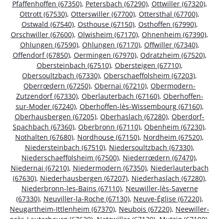
Pfaffenhoffen (67350)
,
Petersbach (67290)
,
Ottwiller (67320)
,
Ottrott (67530)
,
Otterswiller (67700)
,
Ottersthal (67700)
,
Ostwald (67540)
,
Osthouse (67150)
,
Osthoffen (67990)
,
Orschwiller (67600)
,
Olwisheim (67170)
,
Ohnenheim (67390)
,
Ohlungen (67590)
,
Ohlungen (67170)
,
Offwiller (67340)
,
Offendorf (67850)
,
Oermingen (67970)
,
Odratzheim (67520)
,
Obersteinbach (67510)
,
Obersteigen (67710)
,
Obersoultzbach (67330)
,
Oberschaeffolsheim (67203)
,
Oberrœdern (67250)
,
Obernai (67210)
,
Obermodern-
Zutzendorf (67330)
,
Oberlauterbach (67160)
,
Oberhoffen-
sur-Moder (67240)
,
Oberhoffen-lès-Wissembourg (67160)
,
Oberhausbergen (67205)
,
Oberhaslach (67280)
,
Oberdorf-
Spachbach (67360)
,
Oberbronn (67110)
,
Obenheim (67230)
,
Nothalten (67680)
,
Nordhouse (67150)
,
Nordheim (67520)
,
Niedersteinbach (67510)
,
Niedersoultzbach (67330)
,
Niederschaeffolsheim (67500)
,
Niederrœdern (67470)
,
Niedernai (67210)
,
Niedermodern (67350)
,
Niederlauterbach
(67630)
,
Niederhausbergen (67207)
,
Niederhaslach (67280)
,
Niederbronn-les-Bains (67110)
,
Neuwiller-lès-Saverne
(67330)
,
Neuviller-la-Roche (67130)
,
Neuve-Église (67220)
,
Neugartheim-Ittlenheim (67370)
,
Neubois (67220)
,
Neewiller-