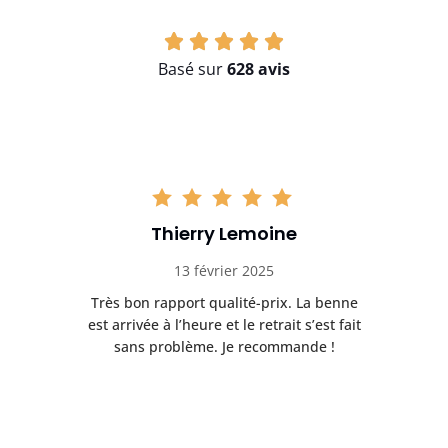
Basé sur
628 avis
Thierry Lemoine
13 février 2025
Très bon rapport qualité-prix. La benne
t
est arrivée à l’heure et le retrait s’est fait
ch
sans problème. Je recommande !