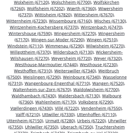
Wolxheim (67120)
,
Wolschheim (67700)
,
Wolfskirchen
(67260)
,
Wolfisheim (67202)
,
Wœrth (67360)
,
Wiwersheim
(67370)
,
Wittisheim (67820)
,
Wittersheim (67670)
,
Witternheim (67230)
,
Wissembourg (67160)
,
Wisches (67130)
,
Wintzenheim-Kochersberg (67370)
,
Wintzenbach (67470)
,
Wintershouse (67590)
,
Wingersheim (67270)
,
Wingersheim
(67170)
,
Wingen-sur-Moder (67290)
,
Wingen (67510)
,
Windstein (67110)
,
Wimmenau (67290)
,
Wilwisheim (67270)
,
Willgottheim (67370)
,
Wildersbach (67130)
,
Wickersheim-
Wilshausen (67270)
,
Weyersheim (67720)
,
Weyer (67320)
,
Westhouse-Marmoutier (67440)
,
Westhouse (67230)
,
Westhoffen (67310)
,
Weiterswiller (67340)
,
Weitbruch
(67500)
,
Weislingen (67290)
,
Weinbourg (67340)
,
Wasselonne
(67310)
,
Wangenbourg-Engenthal (67710)
,
Wangen (67520)
,
Waltenheim-sur-Zorn (67670)
,
Waldolwisheim (67700)
,
Waldhambach (67430)
,
Waldersbach (67130)
,
Walbourg
(67360)
,
Wahlenheim (67170)
,
Volksberg (67290)
,
Vœllerdingen (67430)
,
Villé (67220)
,
Vendenheim (67550)
,
Valff (67210)
,
Uttwiller (67330)
,
Uttenhoffen (67110)
,
Uttenheim (67150)
,
Urmatt (67280)
,
Urbeis (67220)
,
Uhrwiller
(67350)
,
Uhlwiller (67350)
,
Uberach (67350)
,
Truchtersheim