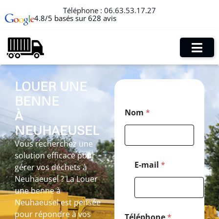
Téléphone :
06.63.53.17.27
4.8/5 basés sur 628 avis
LOUER UNE
BENNE
*
Nom
*
À
E
-
NEUHAEUSEL
m
a
Vous recherchez une
i
solution efficace pour
l
E-mail
*
gérer vos déchets à
T
Neuhaeusel ? La Louer
é
l
une benne à
é
Neuhaeusel est pensée
p
pour répondre à vos
h
Téléphone
*