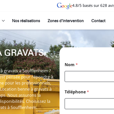
4.8/5 basés sur 628 avi
Nos réalisations
Zones d’intervention
Contact
À GRAVATS
Nom
*
 à gravats à Soufflenheim ?
 est pensée pour répondre à
me pour les professionnels,
 Location benne à gravats à
Téléphone
*
ps. Nous assurons la
isponibilités. Choisissez la
vats à Soufflenheim.