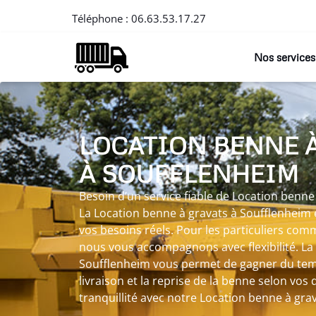
Téléphone :
06.63.53.17.27
Nos services
LOCATION BENNE 
À SOUFFLENHEIM
Besoin d’un service fiable de Location benne
La Location benne à gravats à Soufflenheim
vos besoins réels. Pour les particuliers com
nous vous accompagnons avec flexibilité. La
Soufflenheim vous permet de gagner du tem
livraison et la reprise de la benne selon vos d
tranquillité avec notre Location benne à gra