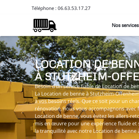
Téléphone :
06.63.53.17.27
Nos services
LOCATION DE BEN
À STUTZHEIM-OFF
Besoin d’un service fiable de Location de b
La Location de benne à Stutzheim-Offenhei
à vos besoins réels. Que ce soit pour un cha
rénovation, nous vous accompagnons avec fle
Location de benne, vous évitez les allers-ret
mis en œuvre pour une expérience fluide et 
la tranquillité avec notre Location de benne