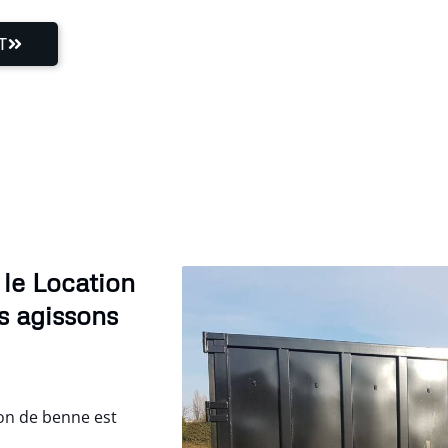
T
le Location
s agissons
on de benne est