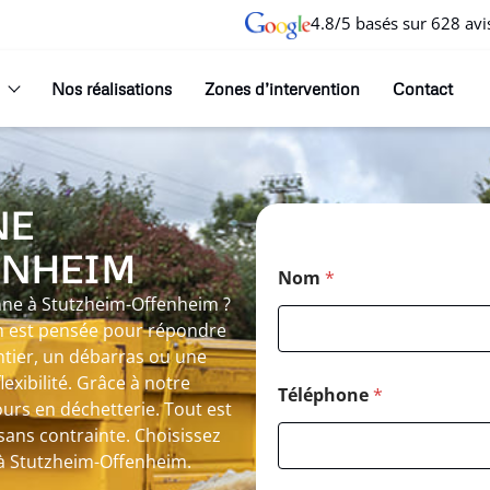
4.8/5 basés sur 628 avi
Nos réalisations
Zones d’intervention
Contact
NE
ENHEIM
Nom
*
enne à Stutzheim-Offenheim ?
m est pensée pour répondre
ntier, un débarras ou une
xibilité. Grâce à notre
Téléphone
*
ours en déchetterie. Tout est
sans contrainte. Choisissez
 à Stutzheim-Offenheim.