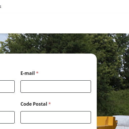
s
E-mail
*
Code Postal
*