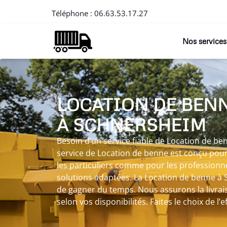
Téléphone :
06.63.53.17.27
Nos services
LOCATION DE BEN
À SCHNERSHEIM
Besoin d’un service fiable de Location de b
service de Location de benne est conçu pour 
les particuliers comme pour les profession
solutions adaptées. La Location de benne 
de gagner du temps. Nous assurons la livrais
selon vos disponibilités. Faites le choix de l’e