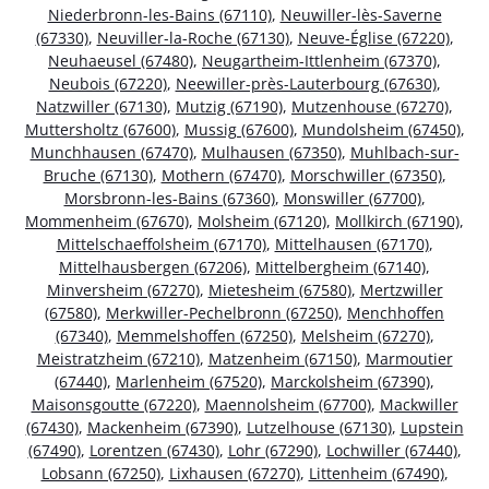
Niederbronn-les-Bains (67110)
,
Neuwiller-lès-Saverne
(67330)
,
Neuviller-la-Roche (67130)
,
Neuve-Église (67220)
,
Neuhaeusel (67480)
,
Neugartheim-Ittlenheim (67370)
,
Neubois (67220)
,
Neewiller-près-Lauterbourg (67630)
,
Natzwiller (67130)
,
Mutzig (67190)
,
Mutzenhouse (67270)
,
Muttersholtz (67600)
,
Mussig (67600)
,
Mundolsheim (67450)
,
Munchhausen (67470)
,
Mulhausen (67350)
,
Muhlbach-sur-
Bruche (67130)
,
Mothern (67470)
,
Morschwiller (67350)
,
Morsbronn-les-Bains (67360)
,
Monswiller (67700)
,
Mommenheim (67670)
,
Molsheim (67120)
,
Mollkirch (67190)
,
Mittelschaeffolsheim (67170)
,
Mittelhausen (67170)
,
Mittelhausbergen (67206)
,
Mittelbergheim (67140)
,
Minversheim (67270)
,
Mietesheim (67580)
,
Mertzwiller
(67580)
,
Merkwiller-Pechelbronn (67250)
,
Menchhoffen
(67340)
,
Memmelshoffen (67250)
,
Melsheim (67270)
,
Meistratzheim (67210)
,
Matzenheim (67150)
,
Marmoutier
(67440)
,
Marlenheim (67520)
,
Marckolsheim (67390)
,
Maisonsgoutte (67220)
,
Maennolsheim (67700)
,
Mackwiller
(67430)
,
Mackenheim (67390)
,
Lutzelhouse (67130)
,
Lupstein
(67490)
,
Lorentzen (67430)
,
Lohr (67290)
,
Lochwiller (67440)
,
Lobsann (67250)
,
Lixhausen (67270)
,
Littenheim (67490)
,