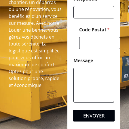
chantier, un débarras
ou une rénovation, vous
bénéficiez d’un service
sur mesure. Avec notre
Code Postal
*
Louer une benne, vous
gérez vos déchets en
toute sérénité. La
logistique est simplifiée
pour vous offrir un
Message
maximum de confort.
Optez pour une
solution propre, rapide
et économique.
ENVOYER