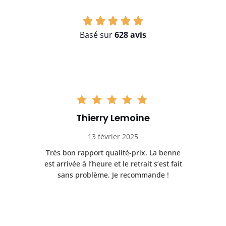
Basé sur
628 avis
Thierry Lemoine
13 février 2025
Très bon rapport qualité-prix. La benne
t
est arrivée à l’heure et le retrait s’est fait
ch
sans problème. Je recommande !