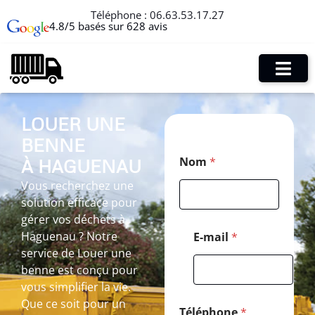
Téléphone :
06.63.53.17.27
4.8/5 basés sur 628 avis
LOUER UNE
BENNE
T
Nom
*
À HAGUENAU
é
l
Vous recherchez une
é
solution efficace pour
p
h
gérer vos déchets à
o
Haguenau ? Notre
E-mail
*
n
service de Louer une
e
benne est conçu pour
*
*
vous simplifier la vie.
Que ce soit pour un
Téléphone
*