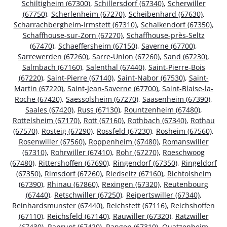
Schiltigheim (67300)
,
Schillersdorf (67340)
,
Scherwiller
(67750)
,
Scherlenheim (67270)
,
Scheibenhard (67630)
,
Scharrachbergheim-Irmstett (67310)
,
Schalkendorf (67350)
,
Schaffhouse-sur-Zorn (67270)
,
Schaffhouse-près-Seltz
(67470)
,
Schaeffersheim (67150)
,
Saverne (67700)
,
Sarrewerden (67260)
,
Sarre-Union (67260)
,
Sand (67230)
,
Salmbach (67160)
,
Salenthal (67440)
,
Saint-Pierre-Bois
(67220)
,
Saint-Pierre (67140)
,
Saint-Nabor (67530)
,
Saint-
Martin (67220)
,
Saint-Jean-Saverne (67700)
,
Saint-Blaise-la-
Roche (67420)
,
Saessolsheim (67270)
,
Saasenheim (67390)
,
Saales (67420)
,
Russ (67130)
,
Rountzenheim (67480)
,
Rottelsheim (67170)
,
Rott (67160)
,
Rothbach (67340)
,
Rothau
(67570)
,
Rosteig (67290)
,
Rossfeld (67230)
,
Rosheim (67560)
,
Rosenwiller (67560)
,
Roppenheim (67480)
,
Romanswiller
(67310)
,
Rohrwiller (67410)
,
Rohr (67270)
,
Roeschwoog
(67480)
,
Rittershoffen (67690)
,
Ringendorf (67350)
,
Ringeldorf
(67350)
,
Rimsdorf (67260)
,
Riedseltz (67160)
,
Richtolsheim
(67390)
,
Rhinau (67860)
,
Rexingen (67320)
,
Reutenbourg
(67440)
,
Retschwiller (67250)
,
Reipertswiller (67340)
,
Reinhardsmunster (67440)
,
Reichstett (67116)
,
Reichshoffen
(67110)
,
Reichsfeld (67140)
,
Rauwiller (67320)
,
Ratzwiller
(67430)
,
Ranrupt (67420)
,
Rangen (67310)
,
Quatzenheim