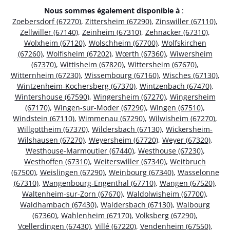
Nous sommes également disponible à
:
Zoebersdorf (67270)
,
Zittersheim (67290)
,
Zinswiller (67110)
,
Zellwiller (67140)
,
Zeinheim (67310)
,
Zehnacker (67310)
,
Wolxheim (67120)
,
Wolschheim (67700)
,
Wolfskirchen
(67260)
,
Wolfisheim (67202)
,
Wœrth (67360)
,
Wiwersheim
(67370)
,
Wittisheim (67820)
,
Wittersheim (67670)
,
Witternheim (67230)
,
Wissembourg (67160)
,
Wisches (67130)
,
Wintzenheim-Kochersberg (67370)
,
Wintzenbach (67470)
,
Wintershouse (67590)
,
Wingersheim (67270)
,
Wingersheim
(67170)
,
Wingen-sur-Moder (67290)
,
Wingen (67510)
,
Windstein (67110)
,
Wimmenau (67290)
,
Wilwisheim (67270)
,
Willgottheim (67370)
,
Wildersbach (67130)
,
Wickersheim-
Wilshausen (67270)
,
Weyersheim (67720)
,
Weyer (67320)
,
Westhouse-Marmoutier (67440)
,
Westhouse (67230)
,
Westhoffen (67310)
,
Weiterswiller (67340)
,
Weitbruch
(67500)
,
Weislingen (67290)
,
Weinbourg (67340)
,
Wasselonne
(67310)
,
Wangenbourg-Engenthal (67710)
,
Wangen (67520)
,
Waltenheim-sur-Zorn (67670)
,
Waldolwisheim (67700)
,
Waldhambach (67430)
,
Waldersbach (67130)
,
Walbourg
(67360)
,
Wahlenheim (67170)
,
Volksberg (67290)
,
Vœllerdingen (67430)
,
Villé (67220)
,
Vendenheim (67550)
,