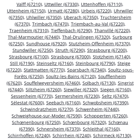
Valff (67210)
,
Uttwiller (67330)
,
Uttenhoffen (67110)
,
Uttenheim (67150)
,
Urmatt (67280)
,
Urbeis (67220)
,
Uhrwiller
(67350)
,
Uhlwiller (67350)
,
Uberach (67350)
,
Truchtersheim
(67370)
,
Trimbach (67470)
,
Triembach-au-Val (67220)
,
Traenheim (67310)
,
Tieffenbach (67290)
,
Thanvillé (67220)
,
Thal-Marmoutier (67440)
,
Thal-Drulingen (67320)
,
Surbourg
(67250)
,
Sundhouse (67920)
,
Stutzheim-Offenheim (67370)
,
Stundwiller (67250)
,
Struth (67290)
,
Strasbourg (67200)
,
Strasbourg (67100)
,
Strasbourg (67000)
,
Stotzheim (67140)
,
Still (67190)
,
Steinseltz (67160)
,
Steinbourg (67790)
,
Steige
(67220)
,
Stattmatten (67770)
,
Sparsbach (67340)
,
Soultz-sous-
Forêts (67250)
,
Soultz-les-Bains (67120)
,
Soufflenheim
(67620)
,
Souffelweyersheim (67460)
,
Solbach (67130)
,
Singrist
(67440)
,
Siltzheim (67260)
,
Siewiller (67320)
,
Siegen (67160)
,
Sessenheim (67770)
,
Sermersheim (67230)
,
Seltz (67470)
,
Sélestat (67600)
,
Seebach (67160)
,
Schwobsheim (67390)
,
Schwindratzheim (67270)
,
Schwenheim (67440)
,
Schweighouse-sur-Moder (67590)
,
Schopperten (67260)
,
Schœnenbourg (67250)
,
Schœnbourg (67320)
,
Schœnau
(67390)
,
Schnersheim (67370)
,
Schleithal (67160)
,
Schirrhoffen (67240)
,
Schirrhein (67240)
,
Schirmeck (67130)
,