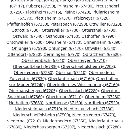
(67117)
,
Puberg (67290)
,
Printzheim (67490)
,
Preuschdorf
(67250)
,
Plobsheim (67115)
,
Plaine (67420)
,
Pfulgriesheim
(67370)
,
Pfettisheim (67370)
,
Pfalzweyer (67320)
,
Pfaffenhoffen (67350)
,
Petersbach (67290)
,
Ottwiller (67320)
,
Ottrott (67530)
,
Otterswiller (67700)
,
Ottersthal (67700)
,
Ostwald (67540)
,
Osthouse (67150)
,
Osthoffen (67990)
,
Orschwiller (67600)
,
Olwisheim (67170)
,
Ohnenheim (67390)
,
Ohlungen (67590)
,
Ohlungen (67170)
,
Offwiller (67340)
,
Offendorf (67850)
,
Oermingen (67970)
,
Odratzheim (67520)
,
Obersteinbach (67510)
,
Obersteigen (67710)
,
Obersoultzbach (67330)
,
Oberschaeffolsheim (67203)
,
Oberrœdern (67250)
,
Obernai (67210)
,
Obermodern-
Zutzendorf (67330)
,
Oberlauterbach (67160)
,
Oberhoffen-
sur-Moder (67240)
,
Oberhoffen-lès-Wissembourg (67160)
,
Oberhausbergen (67205)
,
Oberhaslach (67280)
,
Oberdorf-
Spachbach (67360)
,
Oberbronn (67110)
,
Obenheim (67230)
,
Nothalten (67680)
,
Nordhouse (67150)
,
Nordheim (67520)
,
Niedersteinbach (67510)
,
Niedersoultzbach (67330)
,
Niederschaeffolsheim (67500)
,
Niederrœdern (67470)
,
Niedernai (67210)
,
Niedermodern (67350)
,
Niederlauterbach
(67630)
,
Niederhausbergen (67207)
,
Niederhaslach (67280)
,