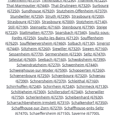
Traenheim (67310)
,
Tieffenbach (67290)
,
Thanvillé (67220)
,
Thal-Marmoutier (67440)
,
Thal-Drulingen (67320)
,
Surbourg
(67250)
,
Sundhouse (67920)
,
Stutzheim-Offenheim (67370)
,
Stundwiller (67250)
,
Struth (67290)
,
Strasbourg (67200)
,
Strasbourg (67100)
,
Strasbourg (67000)
,
Stotzheim (67140)
,
Still (67190)
,
Steinseltz (67160)
,
Steinbourg (67790)
,
Steige
(67220)
,
Stattmatten (67770)
,
Sparsbach (67340)
,
Soultz-sous-
Forêts (67250)
,
Soultz-les-Bains (67120)
,
Soufflenheim
(67620)
,
Souffelweyersheim (67460)
,
Solbach (67130)
,
Singrist
(67440)
,
Siltzheim (67260)
,
Siewiller (67320)
,
Siegen (67160)
,
Sessenheim (67770)
,
Sermersheim (67230)
,
Seltz (67470)
,
Sélestat (67600)
,
Seebach (67160)
,
Schwobsheim (67390)
,
Schwindratzheim (67270)
,
Schwenheim (67440)
,
Schweighouse-sur-Moder (67590)
,
Schopperten (67260)
,
Schœnenbourg (67250)
,
Schœnbourg (67320)
,
Schœnau
(67390)
,
Schnersheim (67370)
,
Schleithal (67160)
,
Schirrhoffen (67240)
,
Schirrhein (67240)
,
Schirmeck (67130)
,
Schiltigheim (67300)
,
Schillersdorf (67340)
,
Scherwiller
(67750)
,
Scherlenheim (67270)
,
Scheibenhard (67630)
,
Scharrachbergheim-Irmstett (67310)
,
Schalkendorf (67350)
,
Schaffhouse-sur-Zorn (67270)
,
Schaffhouse-près-Seltz
(67470)
,
Schaeffersheim (67150)
,
Saverne (67700)
,