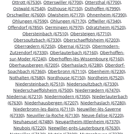
Ottrott (67530)
,
Otterswiller (67700)
,
Ottersthal (67700)
,
Ostwald (67540)
,
Osthouse (67150)
,
Osthoffen (67990)
,
Orschwiller (67600)
,
Olwisheim (67170)
,
Ohnenheim (67390)
,
Ohlungen (67590)
,
Ohlungen (67170)
,
Offwiller (67340)
,
Offendorf (67850)
,
Oermingen (67970)
,
Odratzheim (67520)
,
Obersteinbach (67510)
,
Obersteigen (67710)
,
Obersoultzbach (67330)
,
Oberschaeffolsheim (67203)
,
Oberrœdern (67250)
,
Obernai (67210)
,
Obermodern-
Zutzendorf (67330)
,
Oberlauterbach (67160)
,
Oberhoffen-
sur-Moder (67240)
,
Oberhoffen-lès-Wissembourg (67160)
,
Oberhausbergen (67205)
,
Oberhaslach (67280)
,
Oberdorf-
Spachbach (67360)
,
Oberbronn (67110)
,
Obenheim (67230)
,
Nothalten (67680)
,
Nordhouse (67150)
,
Nordheim (67520)
,
Niedersteinbach (67510)
,
Niedersoultzbach (67330)
,
Niederschaeffolsheim (67500)
,
Niederrœdern (67470)
,
Niedernai (67210)
,
Niedermodern (67350)
,
Niederlauterbach
(67630)
,
Niederhausbergen (67207)
,
Niederhaslach (67280)
,
Niederbronn-les-Bains (67110)
,
Neuwiller-lès-Saverne
(67330)
,
Neuviller-la-Roche (67130)
,
Neuve-Église (67220)
,
Neuhaeusel (67480)
,
Neugartheim-Ittlenheim (67370)
,
Neubois (67220)
,
Neewiller-près-Lauterbourg (67630)
,