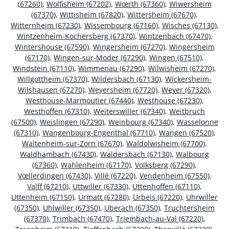
(67260)
,
Wolfisheim (67202)
,
Wœrth (67360)
,
Wiwersheim
(67370)
,
Wittisheim (67820)
,
Wittersheim (67670)
,
Witternheim (67230)
,
Wissembourg (67160)
,
Wisches (67130)
,
Wintzenheim-Kochersberg (67370)
,
Wintzenbach (67470)
,
Wintershouse (67590)
,
Wingersheim (67270)
,
Wingersheim
(67170)
,
Wingen-sur-Moder (67290)
,
Wingen (67510)
,
Windstein (67110)
,
Wimmenau (67290)
,
Wilwisheim (67270)
,
Willgottheim (67370)
,
Wildersbach (67130)
,
Wickersheim-
Wilshausen (67270)
,
Weyersheim (67720)
,
Weyer (67320)
,
Westhouse-Marmoutier (67440)
,
Westhouse (67230)
,
Westhoffen (67310)
,
Weiterswiller (67340)
,
Weitbruch
(67500)
,
Weislingen (67290)
,
Weinbourg (67340)
,
Wasselonne
(67310)
,
Wangenbourg-Engenthal (67710)
,
Wangen (67520)
,
Waltenheim-sur-Zorn (67670)
,
Waldolwisheim (67700)
,
Waldhambach (67430)
,
Waldersbach (67130)
,
Walbourg
(67360)
,
Wahlenheim (67170)
,
Volksberg (67290)
,
Vœllerdingen (67430)
,
Villé (67220)
,
Vendenheim (67550)
,
Valff (67210)
,
Uttwiller (67330)
,
Uttenhoffen (67110)
,
Uttenheim (67150)
,
Urmatt (67280)
,
Urbeis (67220)
,
Uhrwiller
(67350)
,
Uhlwiller (67350)
,
Uberach (67350)
,
Truchtersheim
(67370)
,
Trimbach (67470)
,
Triembach-au-Val (67220)
,