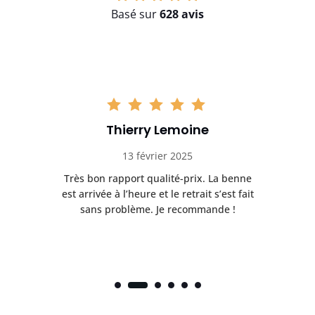
Basé sur
628 avis
Thierry Lemoine
13 février 2025
Très bon rapport qualité-prix. La benne
t
est arrivée à l’heure et le retrait s’est fait
ch
sans problème. Je recommande !