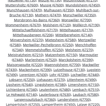
Natzwiller (67130)
,
Mutzig (67190)
,
Mutzenhouse (67270)
,
Muttersholtz (67600)
,
Mussig (67600)
,
Mundolsheim (67450)
,
Munchhausen (67470)
,
Mulhausen (67350)
,
Muhlbach-sur-
Bruche (67130)
,
Mothern (67470)
,
Morschwiller (67350)
,
Morsbronn-les-Bains (67360)
,
Monswiller (67700)
,
Mommenheim (67670)
,
Molsheim (67120)
,
Mollkirch (67190)
,
Mittelschaeffolsheim (67170)
,
Mittelhausen (67170)
,
Mittelhausbergen (67206)
,
Mittelbergheim (67140)
,
Minversheim (67270)
,
Mietesheim (67580)
,
Mertzwiller
(67580)
,
Merkwiller-Pechelbronn (67250)
,
Menchhoffen
(67340)
,
Memmelshoffen (67250)
,
Melsheim (67270)
,
Meistratzheim (67210)
,
Matzenheim (67150)
,
Marmoutier
(67440)
,
Marlenheim (67520)
,
Marckolsheim (67390)
,
Maisonsgoutte (67220)
,
Maennolsheim (67700)
,
Mackwiller
(67430)
,
Mackenheim (67390)
,
Lutzelhouse (67130)
,
Lupstein
(67490)
,
Lorentzen (67430)
,
Lohr (67290)
,
Lochwiller (67440)
,
Lobsann (67250)
,
Lixhausen (67270)
,
Littenheim (67490)
,
Lipsheim (67640)
,
Lingolsheim (67380)
,
Limersheim (67150)
,
Lichtenberg (67340)
,
Leutenheim (67480)
,
Lembach (67510)
,
Le Hohwald (67140)
,
Lauterbourg (67630)
,
Laubach (67580)
,
Langensoultzbach (67360)
,
Landersheim (67700)
,
Lampertsloch (67250)
,
Lampertheim (67450)
,
Lalaye (67220)
,