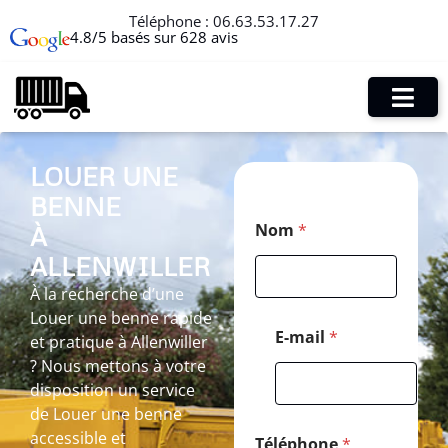
Téléphone :
06.63.53.17.27
4.8/5 basés sur 628 avis
LOUER UNE
BENNE
P
Nom
*
À
o
s
ALLENWILLER
t
a
À la recherche d’une
l
Louer une benne rapide
M
E-mail
*
et pratique à Allenwiller
e
? Nous mettons à votre
s
s
disposition un service
a
de Louer une benne
g
accessible et
e
Téléphone
*