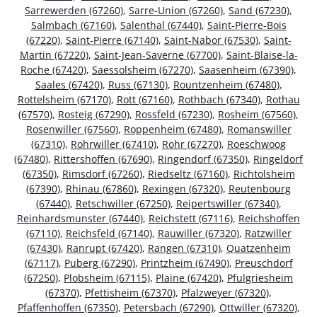
Sarrewerden (67260)
,
Sarre-Union (67260)
,
Sand (67230)
,
Salmbach (67160)
,
Salenthal (67440)
,
Saint-Pierre-Bois
(67220)
,
Saint-Pierre (67140)
,
Saint-Nabor (67530)
,
Saint-
Martin (67220)
,
Saint-Jean-Saverne (67700)
,
Saint-Blaise-la-
Roche (67420)
,
Saessolsheim (67270)
,
Saasenheim (67390)
,
Saales (67420)
,
Russ (67130)
,
Rountzenheim (67480)
,
Rottelsheim (67170)
,
Rott (67160)
,
Rothbach (67340)
,
Rothau
(67570)
,
Rosteig (67290)
,
Rossfeld (67230)
,
Rosheim (67560)
,
Rosenwiller (67560)
,
Roppenheim (67480)
,
Romanswiller
(67310)
,
Rohrwiller (67410)
,
Rohr (67270)
,
Roeschwoog
(67480)
,
Rittershoffen (67690)
,
Ringendorf (67350)
,
Ringeldorf
(67350)
,
Rimsdorf (67260)
,
Riedseltz (67160)
,
Richtolsheim
(67390)
,
Rhinau (67860)
,
Rexingen (67320)
,
Reutenbourg
(67440)
,
Retschwiller (67250)
,
Reipertswiller (67340)
,
Reinhardsmunster (67440)
,
Reichstett (67116)
,
Reichshoffen
(67110)
,
Reichsfeld (67140)
,
Rauwiller (67320)
,
Ratzwiller
(67430)
,
Ranrupt (67420)
,
Rangen (67310)
,
Quatzenheim
(67117)
,
Puberg (67290)
,
Printzheim (67490)
,
Preuschdorf
(67250)
,
Plobsheim (67115)
,
Plaine (67420)
,
Pfulgriesheim
(67370)
,
Pfettisheim (67370)
,
Pfalzweyer (67320)
,
Pfaffenhoffen (67350)
,
Petersbach (67290)
,
Ottwiller (67320)
,