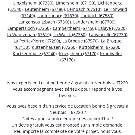
Lingolsheim (67380)
,
Limersheim (67150)
,
Lichtenberg
(67340)
,
Leutenheim (67480)
,
Lembach (67510)
,
Le Hohwald
(67140)
,
Lauterbourg (67630)
,
Laubach (67580)
,
Langensoultzbach (67360)
,
Landersheim (67700)
,
Lampertsloch (67250)
,
Lampertheim (67450)
,
Lalaye (67220)
,
La Wantzenau (67610)
,
La Walck (67350)
,
La Vancelle (67730)
,
La Petite-Pierre (67290)
,
La Broque (67570)
,
La Broque
(67130)
,
Kutzenhausen (67250)
,
Kuttolsheim (67520)
,
Kurtzenhouse (67240)
,
Kriegsheim (67170)
,
Krautwiller
(67170)
Nos experts en Location benne à gravats à Neubois – 67220
vous accompagnent avec sérieux pour répondre à vos
besoins.
Vous avez besoin d’un service de Location benne à gravats à
Neubois – 67220 ?
Faites appel à notre équipe dès aujourd’hui !
Un devis gratuit vous est proposé sur simple demande.
Peu importe la complexité de votre projet, nous vous