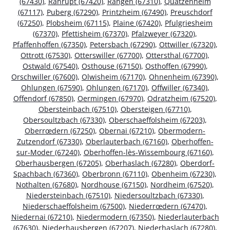
(67430)
,
Ranrupt (67420)
,
Rangen (67310)
,
Quatzenheim
(67117)
,
Puberg (67290)
,
Printzheim (67490)
,
Preuschdorf
(67250)
,
Plobsheim (67115)
,
Plaine (67420)
,
Pfulgriesheim
(67370)
,
Pfettisheim (67370)
,
Pfalzweyer (67320)
,
Pfaffenhoffen (67350)
,
Petersbach (67290)
,
Ottwiller (67320)
,
Ottrott (67530)
,
Otterswiller (67700)
,
Ottersthal (67700)
,
Ostwald (67540)
,
Osthouse (67150)
,
Osthoffen (67990)
,
Orschwiller (67600)
,
Olwisheim (67170)
,
Ohnenheim (67390)
,
Ohlungen (67590)
,
Ohlungen (67170)
,
Offwiller (67340)
,
Offendorf (67850)
,
Oermingen (67970)
,
Odratzheim (67520)
,
Obersteinbach (67510)
,
Obersteigen (67710)
,
Obersoultzbach (67330)
,
Oberschaeffolsheim (67203)
,
Oberrœdern (67250)
,
Obernai (67210)
,
Obermodern-
Zutzendorf (67330)
,
Oberlauterbach (67160)
,
Oberhoffen-
sur-Moder (67240)
,
Oberhoffen-lès-Wissembourg (67160)
,
Oberhausbergen (67205)
,
Oberhaslach (67280)
,
Oberdorf-
Spachbach (67360)
,
Oberbronn (67110)
,
Obenheim (67230)
,
Nothalten (67680)
,
Nordhouse (67150)
,
Nordheim (67520)
,
Niedersteinbach (67510)
,
Niedersoultzbach (67330)
,
Niederschaeffolsheim (67500)
,
Niederrœdern (67470)
,
Niedernai (67210)
,
Niedermodern (67350)
,
Niederlauterbach
(67630)
,
Niederhausbergen (67207)
,
Niederhaslach (67280)
,