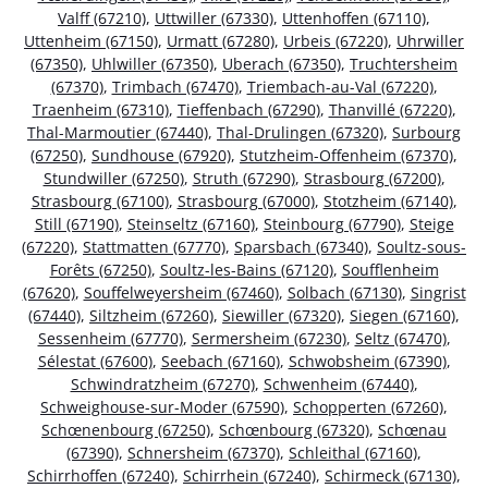
Valff (67210)
,
Uttwiller (67330)
,
Uttenhoffen (67110)
,
Uttenheim (67150)
,
Urmatt (67280)
,
Urbeis (67220)
,
Uhrwiller
(67350)
,
Uhlwiller (67350)
,
Uberach (67350)
,
Truchtersheim
(67370)
,
Trimbach (67470)
,
Triembach-au-Val (67220)
,
Traenheim (67310)
,
Tieffenbach (67290)
,
Thanvillé (67220)
,
Thal-Marmoutier (67440)
,
Thal-Drulingen (67320)
,
Surbourg
(67250)
,
Sundhouse (67920)
,
Stutzheim-Offenheim (67370)
,
Stundwiller (67250)
,
Struth (67290)
,
Strasbourg (67200)
,
Strasbourg (67100)
,
Strasbourg (67000)
,
Stotzheim (67140)
,
Still (67190)
,
Steinseltz (67160)
,
Steinbourg (67790)
,
Steige
(67220)
,
Stattmatten (67770)
,
Sparsbach (67340)
,
Soultz-sous-
Forêts (67250)
,
Soultz-les-Bains (67120)
,
Soufflenheim
(67620)
,
Souffelweyersheim (67460)
,
Solbach (67130)
,
Singrist
(67440)
,
Siltzheim (67260)
,
Siewiller (67320)
,
Siegen (67160)
,
Sessenheim (67770)
,
Sermersheim (67230)
,
Seltz (67470)
,
Sélestat (67600)
,
Seebach (67160)
,
Schwobsheim (67390)
,
Schwindratzheim (67270)
,
Schwenheim (67440)
,
Schweighouse-sur-Moder (67590)
,
Schopperten (67260)
,
Schœnenbourg (67250)
,
Schœnbourg (67320)
,
Schœnau
(67390)
,
Schnersheim (67370)
,
Schleithal (67160)
,
Schirrhoffen (67240)
,
Schirrhein (67240)
,
Schirmeck (67130)
,