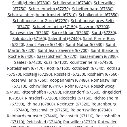
Schiltigheim (67300)
,
Schillersdorf (67340)
,
Scherwiller
(67750)
,
Scherlenheim (67270)
,
Scheibenhard (67630)
,
Scharrachbergheim-Irmstett (67310)
,
Schalkendorf (67350)
,
Schaffhouse-sur-Zorn (67270)
,
Schaffhouse-près-Seltz
(67470)
,
Schaeffersheim (67150)
,
Saverne (67700)
,
Sarrewerden (67260)
,
Sarre-Union (67260)
,
Sand (67230)
,
Salmbach (67160)
,
Salenthal (67440)
,
Saint-Pierre-Bois
(67220)
,
Saint-Pierre (67140)
,
Saint-Nabor (67530)
,
Saint-
Martin (67220)
,
Saint-Jean-Saverne (67700)
,
Saint-Blaise-la-
Roche (67420)
,
Saessolsheim (67270)
,
Saasenheim (67390)
,
Saales (67420)
,
Russ (67130)
,
Rountzenheim (67480)
,
Rottelsheim (67170)
,
Rott (67160)
,
Rothbach (67340)
,
Rothau
(67570)
,
Rosteig (67290)
,
Rossfeld (67230)
,
Rosheim (67560)
,
Rosenwiller (67560)
,
Roppenheim (67480)
,
Romanswiller
(67310)
,
Rohrwiller (67410)
,
Rohr (67270)
,
Roeschwoog
(67480)
,
Rittershoffen (67690)
,
Ringendorf (67350)
,
Ringeldorf
(67350)
,
Rimsdorf (67260)
,
Riedseltz (67160)
,
Richtolsheim
(67390)
,
Rhinau (67860)
,
Rexingen (67320)
,
Reutenbourg
(67440)
,
Retschwiller (67250)
,
Reipertswiller (67340)
,
Reinhardsmunster (67440)
,
Reichstett (67116)
,
Reichshoffen
(67110)
,
Reichsfeld (67140)
,
Rauwiller (67320)
,
Ratzwiller