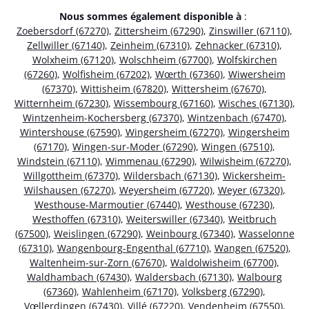
Nous sommes également disponible à
:
Zoebersdorf (67270)
,
Zittersheim (67290)
,
Zinswiller (67110)
,
Zellwiller (67140)
,
Zeinheim (67310)
,
Zehnacker (67310)
,
Wolxheim (67120)
,
Wolschheim (67700)
,
Wolfskirchen
(67260)
,
Wolfisheim (67202)
,
Wœrth (67360)
,
Wiwersheim
(67370)
,
Wittisheim (67820)
,
Wittersheim (67670)
,
Witternheim (67230)
,
Wissembourg (67160)
,
Wisches (67130)
,
Wintzenheim-Kochersberg (67370)
,
Wintzenbach (67470)
,
Wintershouse (67590)
,
Wingersheim (67270)
,
Wingersheim
(67170)
,
Wingen-sur-Moder (67290)
,
Wingen (67510)
,
Windstein (67110)
,
Wimmenau (67290)
,
Wilwisheim (67270)
,
Willgottheim (67370)
,
Wildersbach (67130)
,
Wickersheim-
Wilshausen (67270)
,
Weyersheim (67720)
,
Weyer (67320)
,
Westhouse-Marmoutier (67440)
,
Westhouse (67230)
,
Westhoffen (67310)
,
Weiterswiller (67340)
,
Weitbruch
(67500)
,
Weislingen (67290)
,
Weinbourg (67340)
,
Wasselonne
(67310)
,
Wangenbourg-Engenthal (67710)
,
Wangen (67520)
,
Waltenheim-sur-Zorn (67670)
,
Waldolwisheim (67700)
,
Waldhambach (67430)
,
Waldersbach (67130)
,
Walbourg
(67360)
,
Wahlenheim (67170)
,
Volksberg (67290)
,
Vœllerdingen (67430)
,
Villé (67220)
,
Vendenheim (67550)
,