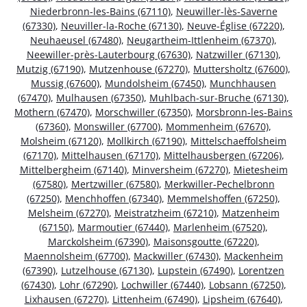
Niederbronn-les-Bains (67110)
,
Neuwiller-lès-Saverne
(67330)
,
Neuviller-la-Roche (67130)
,
Neuve-Église (67220)
,
Neuhaeusel (67480)
,
Neugartheim-Ittlenheim (67370)
,
Neewiller-près-Lauterbourg (67630)
,
Natzwiller (67130)
,
Mutzig (67190)
,
Mutzenhouse (67270)
,
Muttersholtz (67600)
,
Mussig (67600)
,
Mundolsheim (67450)
,
Munchhausen
(67470)
,
Mulhausen (67350)
,
Muhlbach-sur-Bruche (67130)
,
Mothern (67470)
,
Morschwiller (67350)
,
Morsbronn-les-Bains
(67360)
,
Monswiller (67700)
,
Mommenheim (67670)
,
Molsheim (67120)
,
Mollkirch (67190)
,
Mittelschaeffolsheim
(67170)
,
Mittelhausen (67170)
,
Mittelhausbergen (67206)
,
Mittelbergheim (67140)
,
Minversheim (67270)
,
Mietesheim
(67580)
,
Mertzwiller (67580)
,
Merkwiller-Pechelbronn
(67250)
,
Menchhoffen (67340)
,
Memmelshoffen (67250)
,
Melsheim (67270)
,
Meistratzheim (67210)
,
Matzenheim
(67150)
,
Marmoutier (67440)
,
Marlenheim (67520)
,
Marckolsheim (67390)
,
Maisonsgoutte (67220)
,
Maennolsheim (67700)
,
Mackwiller (67430)
,
Mackenheim
(67390)
,
Lutzelhouse (67130)
,
Lupstein (67490)
,
Lorentzen
(67430)
,
Lohr (67290)
,
Lochwiller (67440)
,
Lobsann (67250)
,
Lixhausen (67270)
,
Littenheim (67490)
,
Lipsheim (67640)
,