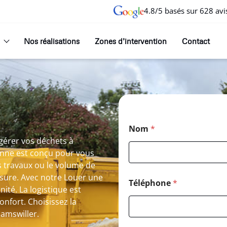
4.8/5 basés sur 628 avi
Nos réalisations
Zones d’intervention
Contact
Nom
*
gérer vos déchets à
enne est conçu pour vous
os travaux ou le volume de
esure. Avec notre Louer une
Téléphone
*
ité. La logistique est
nfort. Choisissez la
damswiller.