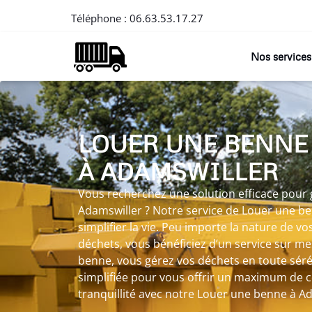
Téléphone :
06.63.53.17.27
Nos services
LOUER UNE BENNE
À ADAMSWILLER
Vous recherchez une solution efficace pour 
Adamswiller ? Notre service de Louer une b
simplifier la vie. Peu importe la nature de v
déchets, vous bénéficiez d’un service sur m
benne, vous gérez vos déchets en toute sérén
simplifiée pour vous offrir un maximum de co
tranquillité avec notre Louer une benne à A