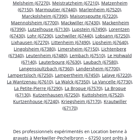
Melsheim (67270)
,
Meistratzheim (67210)
,
Matzenheim
(67150)
,
Marmoutier (67440)
,
Marlenheim (67520)
,
Marckolsheim (67390)
,
Maisonsgoutte (67220)
,
Maennolsheim (67700)
,
Mackwiller (67430)
,
Mackenheim
(67390)
,
Lutzelhouse (67130)
,
Lupstein (67490)
,
Lorentzen
(67430)
,
Lohr (67290)
,
Lochwiller (67440)
,
Lobsann (67250)
,
Lixhausen (67270)
,
Littenheim (67490)
,
Lipsheim (67640)
,
Lingolsheim (67380)
,
Limersheim (67150)
,
Lichtenberg
(67340)
,
Leutenheim (67480)
,
Lembach (67510)
,
Le Hohwald
(67140)
,
Lauterbourg (67630)
,
Laubach (67580)
,
Langensoultzbach (67360)
,
Landersheim (67700)
,
Lampertsloch (67250)
,
Lampertheim (67450)
,
Lalaye (67220)
,
La Wantzenau (67610)
,
La Walck (67350)
,
La Vancelle (67730)
,
La Petite-Pierre (67290)
,
La Broque (67570)
,
La Broque
(67130)
,
Kutzenhausen (67250)
,
Kuttolsheim (67520)
,
Kurtzenhouse (67240)
,
Kriegsheim (67170)
,
Krautwiller
(67170)
Des professionnels expérimentés en Location benne à
gravats à Merkwiller-Pechelbronn – 67250 sont prêts à