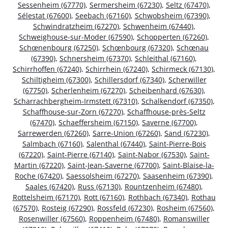
Sessenheim (67770)
,
Sermersheim (67230)
,
Seltz (67470)
,
Sélestat (67600)
,
Seebach (67160)
,
Schwobsheim (67390)
,
Schwindratzheim (67270)
,
Schwenheim (67440)
,
Schweighouse-sur-Moder (67590)
,
Schopperten (67260)
,
Schœnenbourg (67250)
,
Schœnbourg (67320)
,
Schœnau
(67390)
,
Schnersheim (67370)
,
Schleithal (67160)
,
Schirrhoffen (67240)
,
Schirrhein (67240)
,
Schirmeck (67130)
,
Schiltigheim (67300)
,
Schillersdorf (67340)
,
Scherwiller
(67750)
,
Scherlenheim (67270)
,
Scheibenhard (67630)
,
Scharrachbergheim-Irmstett (67310)
,
Schalkendorf (67350)
,
Schaffhouse-sur-Zorn (67270)
,
Schaffhouse-près-Seltz
(67470)
,
Schaeffersheim (67150)
,
Saverne (67700)
,
Sarrewerden (67260)
,
Sarre-Union (67260)
,
Sand (67230)
,
Salmbach (67160)
,
Salenthal (67440)
,
Saint-Pierre-Bois
(67220)
,
Saint-Pierre (67140)
,
Saint-Nabor (67530)
,
Saint-
Martin (67220)
,
Saint-Jean-Saverne (67700)
,
Saint-Blaise-la-
Roche (67420)
,
Saessolsheim (67270)
,
Saasenheim (67390)
,
Saales (67420)
,
Russ (67130)
,
Rountzenheim (67480)
,
Rottelsheim (67170)
,
Rott (67160)
,
Rothbach (67340)
,
Rothau
(67570)
,
Rosteig (67290)
,
Rossfeld (67230)
,
Rosheim (67560)
,
Rosenwiller (67560)
,
Roppenheim (67480)
,
Romanswiller