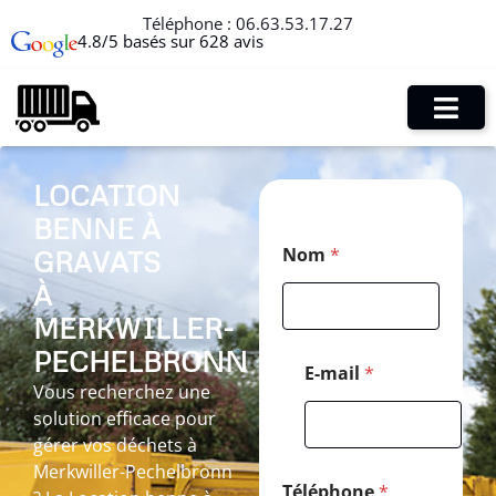
Téléphone :
06.63.53.17.27
4.8/5 basés sur 628 avis
LOCATION
BENNE À
E
Nom
*
GRAVATS
-
m
À
a
i
MERKWILLER-
l
PECHELBRONN
E
E-mail
*
-
Vous recherchez une
m
solution efficace pour
a
gérer vos déchets à
i
l
Merkwiller-Pechelbronn
N
Téléphone
*