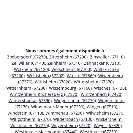
Nous sommes également disponible à
:
Zoebersdorf (67270)
,
Zittersheim (67290)
,
Zinswiller (67110)
,
Zellwiller (67140)
,
Zeinheim (67310)
,
Zehnacker (67310)
,
Wolxheim (67120)
,
Wolschheim (67700)
,
Wolfskirchen
(67260)
,
Wolfisheim (67202)
,
Wœrth (67360)
,
Wiwersheim
(67370)
,
Wittisheim (67820)
,
Wittersheim (67670)
,
Witternheim (67230)
,
Wissembourg (67160)
,
Wisches (67130)
,
Wintzenheim-Kochersberg (67370)
,
Wintzenbach (67470)
,
Wintershouse (67590)
,
Wingersheim (67270)
,
Wingersheim
(67170)
,
Wingen-sur-Moder (67290)
,
Wingen (67510)
,
Windstein (67110)
,
Wimmenau (67290)
,
Wilwisheim (67270)
,
Willgottheim (67370)
,
Wildersbach (67130)
,
Wickersheim-
Wilshausen (67270)
,
Weyersheim (67720)
,
Weyer (67320)
,
Westhouse-Marmoutier (67440)
,
Westhouse (67230)
,