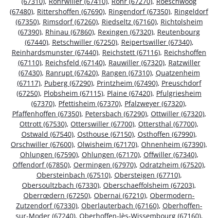
(67310)
,
Rohrwiller (67410)
,
Rohr (67270)
,
Roeschwoog
(67480)
,
Rittershoffen (67690)
,
Ringendorf (67350)
,
Ringeldorf
(67350)
,
Rimsdorf (67260)
,
Riedseltz (67160)
,
Richtolsheim
(67390)
,
Rhinau (67860)
,
Rexingen (67320)
,
Reutenbourg
(67440)
,
Retschwiller (67250)
,
Reipertswiller (67340)
,
Reinhardsmunster (67440)
,
Reichstett (67116)
,
Reichshoffen
(67110)
,
Reichsfeld (67140)
,
Rauwiller (67320)
,
Ratzwiller
(67430)
,
Ranrupt (67420)
,
Rangen (67310)
,
Quatzenheim
(67117)
,
Puberg (67290)
,
Printzheim (67490)
,
Preuschdorf
(67250)
,
Plobsheim (67115)
,
Plaine (67420)
,
Pfulgriesheim
(67370)
,
Pfettisheim (67370)
,
Pfalzweyer (67320)
,
Pfaffenhoffen (67350)
,
Petersbach (67290)
,
Ottwiller (67320)
,
Ottrott (67530)
,
Otterswiller (67700)
,
Ottersthal (67700)
,
Ostwald (67540)
,
Osthouse (67150)
,
Osthoffen (67990)
,
Orschwiller (67600)
,
Olwisheim (67170)
,
Ohnenheim (67390)
,
Ohlungen (67590)
,
Ohlungen (67170)
,
Offwiller (67340)
,
Offendorf (67850)
,
Oermingen (67970)
,
Odratzheim (67520)
,
Obersteinbach (67510)
,
Obersteigen (67710)
,
Obersoultzbach (67330)
,
Oberschaeffolsheim (67203)
,
Oberrœdern (67250)
,
Obernai (67210)
,
Obermodern-
Zutzendorf (67330)
,
Oberlauterbach (67160)
,
Oberhoffen-
sur-Moder (67240)
,
Oberhoffen-lès-Wissembourg (67160)
,