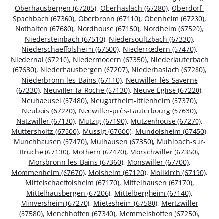
Oberhausbergen (67205)
,
Oberhaslach (67280)
,
Oberdorf-
Spachbach (67360)
,
Oberbronn (67110)
,
Obenheim (67230)
,
Nothalten (67680)
,
Nordhouse (67150)
,
Nordheim (67520)
,
Niedersteinbach (67510)
,
Niedersoultzbach (67330)
,
Niederschaeffolsheim (67500)
,
Niederrœdern (67470)
,
Niedernai (67210)
,
Niedermodern (67350)
,
Niederlauterbach
(67630)
,
Niederhausbergen (67207)
,
Niederhaslach (67280)
,
Niederbronn-les-Bains (67110)
,
Neuwiller-lès-Saverne
(67330)
,
Neuviller-la-Roche (67130)
,
Neuve-Église (67220)
,
Neuhaeusel (67480)
,
Neugartheim-Ittlenheim (67370)
,
Neubois (67220)
,
Neewiller-près-Lauterbourg (67630)
,
Natzwiller (67130)
,
Mutzig (67190)
,
Mutzenhouse (67270)
,
Muttersholtz (67600)
,
Mussig (67600)
,
Mundolsheim (67450)
,
Munchhausen (67470)
,
Mulhausen (67350)
,
Muhlbach-sur-
Bruche (67130)
,
Mothern (67470)
,
Morschwiller (67350)
,
Morsbronn-les-Bains (67360)
,
Monswiller (67700)
,
Mommenheim (67670)
,
Molsheim (67120)
,
Mollkirch (67190)
,
Mittelschaeffolsheim (67170)
,
Mittelhausen (67170)
,
Mittelhausbergen (67206)
,
Mittelbergheim (67140)
,
Minversheim (67270)
,
Mietesheim (67580)
,
Mertzwiller
(67580)
,
Menchhoffen (67340)
,
Memmelshoffen (67250)
,