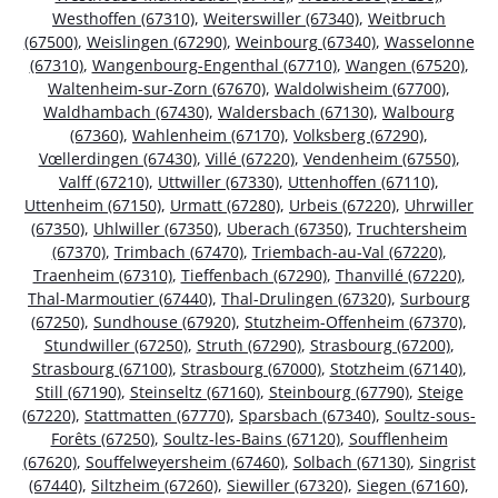
Westhoffen (67310)
,
Weiterswiller (67340)
,
Weitbruch
(67500)
,
Weislingen (67290)
,
Weinbourg (67340)
,
Wasselonne
(67310)
,
Wangenbourg-Engenthal (67710)
,
Wangen (67520)
,
Waltenheim-sur-Zorn (67670)
,
Waldolwisheim (67700)
,
Waldhambach (67430)
,
Waldersbach (67130)
,
Walbourg
(67360)
,
Wahlenheim (67170)
,
Volksberg (67290)
,
Vœllerdingen (67430)
,
Villé (67220)
,
Vendenheim (67550)
,
Valff (67210)
,
Uttwiller (67330)
,
Uttenhoffen (67110)
,
Uttenheim (67150)
,
Urmatt (67280)
,
Urbeis (67220)
,
Uhrwiller
(67350)
,
Uhlwiller (67350)
,
Uberach (67350)
,
Truchtersheim
(67370)
,
Trimbach (67470)
,
Triembach-au-Val (67220)
,
Traenheim (67310)
,
Tieffenbach (67290)
,
Thanvillé (67220)
,
Thal-Marmoutier (67440)
,
Thal-Drulingen (67320)
,
Surbourg
(67250)
,
Sundhouse (67920)
,
Stutzheim-Offenheim (67370)
,
Stundwiller (67250)
,
Struth (67290)
,
Strasbourg (67200)
,
Strasbourg (67100)
,
Strasbourg (67000)
,
Stotzheim (67140)
,
Still (67190)
,
Steinseltz (67160)
,
Steinbourg (67790)
,
Steige
(67220)
,
Stattmatten (67770)
,
Sparsbach (67340)
,
Soultz-sous-
Forêts (67250)
,
Soultz-les-Bains (67120)
,
Soufflenheim
(67620)
,
Souffelweyersheim (67460)
,
Solbach (67130)
,
Singrist
(67440)
,
Siltzheim (67260)
,
Siewiller (67320)
,
Siegen (67160)
,